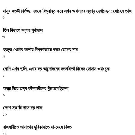
মানুষ কতটা নির্লজ্জ, দলকে বিভ্রান্ত করে এখন অবাস্তব স্বপ্ন দেখাচ্ছেন: সোহেল তাজ
৫
তিন বিভাগে বন্যার পূর্বাভাস
৬
হরমুজ খোলার আশায় বিশ্ববাজারে কমল তেলের দাম
৭
মোদি এখন দুর্বল, এবার বড় আন্দোলনের সতর্কবার্তা দিলেন সোনাম ওয়াংচুক
৮
অস্ত্র নিয়ে তথ্য ফাঁসকারীদের খুঁজছেন ট্রাম্প
৯
দেশে স্বর্ণের দামে বড় লাফ
১০
রাজধানীতে জামাতার ছুরিকাঘাতে মা-মেয়ে নিহত
১১