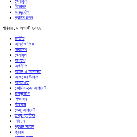
খেলাধুলা
বিনোদন
জনদূর্ভোগ
প্রাইম জবস
শনিবার , ৮ অগাস্ট ২০২৬
জাতীয়
আর্ন্তজাতিক
সারাদেশ
খেলাধুলা
অপরাধ
অর্থনীতি
আইন ও আদালত
আজকের উক্তি
আবহাওয়া
কোভিড-১৯ আপডেট
জনদূর্ভোগ
শিক্ষাঙ্গন
বইমেলা
ডেঙ্গু আপডেট
তথ্যপ্রযুক্তি
নির্বাচন
প্রধান সংবাদ
প্রবাস