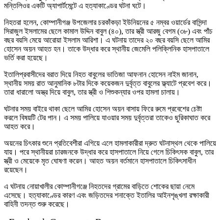
মন্তিলিওর একটি অ্যাপার্টমেন্টে এ হত্যাকাণ্ডের ঘটনা ঘটে।
নিহতরা হলেন, কোম্পানীগঞ্জ উপজেলার চরকাঁকড়া ইউনিয়নের ৫ নম্বর ওয়ার্ডের বাসিন্দা
সিরাজুল ইসলামের ছেলে কামাল উদ্দিন বাবুল (৪০), তার স্ত্রী আরজু বেগম (৩৮) এবং পাঁচ
বছর বয়সি মেয়ে আরোয়া ইসলাম আরিশা। এ ঘটনায় তাদের ২০ বছর বয়সি ছেলে আমির
হোসেন অয়ন আহত হন। তাকে উদ্ধার করে স্থানীয় জেমেলি পলিক্লিনিক হাসপাতালে
ভর্তি করা হয়েছে।
ইতালিপ্রবাসীদের বরাত দিয়ে নিহত বাবুলের ভাতিজা আফনান হোসেন নাইম জানান,
স্থানীয় সময় রাত আনুমানিক ৮টার দিকে কয়েকজন দুর্বৃত্ত বাবুলের ফ্ল্যাটে প্রবেশ করে।
তারা ধারালো অস্ত্র দিয়ে বাবুল, তার স্ত্রী ও শিশুকন্যার ওপর হামলা চালায়।
ঘটনার সময় বাইরে থাকা ছেলে আমির হোসেন অয়ন বাসায় ফিরে রুমে প্রবেশের চেষ্টা
করলে বিষয়টি টের পান। এ সময় পালিয়ে যাওয়ার সময় দুর্বৃত্তরা তাকেও ছুরিকাঘাত করে
আহত করে।
অয়নের চিৎকার শুনে প্রতিবেশীরা এগিয়ে এলে হামলাকারীরা দ্রুত ঘটনাস্থল থেকে পালিয়ে
যায়। পরে স্থানীয়রা চারজনকে উদ্ধার করে হাসপাতালে নিয়ে গেলে চিকিৎসক বাবুল, তার
স্ত্রী ও মেয়েকে মৃত ঘোষণা করেন। আহত অয়ন বর্তমানে হাসপাতালে চিকিৎসাধীন
রয়েছেন।
এ ঘটনায় নোয়াখালীর কোম্পানীগঞ্জে নিহতদের গ্রামের বাড়িতে শোকের ছায়া নেমে
এসেছে। হত্যাকাণ্ডের কারণ এবং জড়িতদের শনাক্তে ইতালির আইনশৃঙ্খলা রক্ষাকারী
বাহিনী তদন্ত শুরু করেছে।