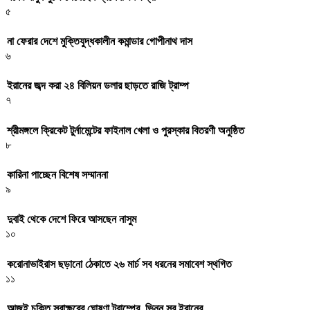
৫
না ফেরার দেশে মুক্তিযুদ্ধকালীন কমান্ডার গোপীনাথ দাস
৬
ইরানের জব্দ করা ২৪ বিলিয়ন ডলার ছাড়তে রাজি ট্রাম্প
৭
শ্রীমঙ্গলে ক্রিকেট টুর্নামেন্টের ফাইনাল খেলা ও পুরস্কার বিতরণী অনুষ্ঠিত
৮
কারিনা পাচ্ছেন বিশেষ সম্মাননা
৯
দুবাই থেকে দেশে ফিরে আসছেন নাসুম
১০
করোনাভাইরাস ছড়ানো ঠেকাতে ২৬ মার্চ সব ধরনের সমাবেশ স্থগিত
১১
আজই চুক্তি স্বাক্ষরের ঘোষণা ট্রাম্পের, ভিন্ন সুর ইরানের