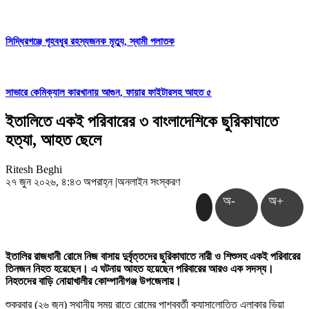
সিদ্ধিরগঞ্জে গৃহবধূর রহস্যজনক মৃত্যু, স্বামী পলাতক
সাভারে কেমিক্যাল কারখানায় আগুন, ফায়ার ফাইটারসহ আহত ৫
ইতালিতে একই পরিবারের ৩ বাংলাদেশিকে ছুরিকাঘাতে
হত্যা, আহত ছেলে
Ritesh Beghi
২৭ জুন ২০২৬, ৪:৪৩ অপরাহ্ন
|
অনলাইন সংস্করণ
অ-
অ+
ইতালির রাজধানী রোমে নিজ বাসায় দুর্বৃত্তদের ছুরিকাঘাতে নারী ও শিশুসহ একই পরিবারের
তিনজন নিহত হয়েছেন। এ ঘটনায় আহত হয়েছেন পরিবারের আরও এক সদস্য।
নিহতদের বাড়ি নোয়াখালীর কোম্পানীগঞ্জ উপজেলায়।
শুক্রবার (২৬ জুন) স্থানীয় সময় রাতে রোমের পাশ্ববর্তী ক্যাসালোত্তি এলাকার ভিয়া