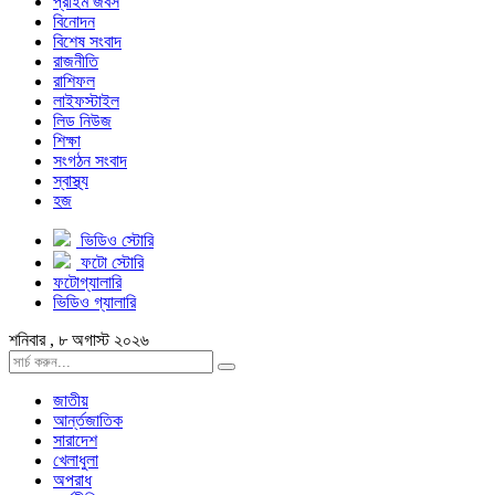
প্রাইম জবস
বিনোদন
বিশেষ সংবাদ
রাজনীতি
রাশিফল
লাইফস্টাইল
লিড নিউজ
শিক্ষা
সংগঠন সংবাদ
স্বাস্থ্য
হজ
ভিডিও স্টোরি
ফটো স্টোরি
ফটোগ্যালারি
ভিডিও গ্যালারি
শনিবার , ৮ অগাস্ট ২০২৬
জাতীয়
আর্ন্তজাতিক
সারাদেশ
খেলাধুলা
অপরাধ