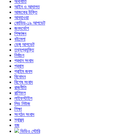
অর্থনীতি
আইন ও আদালত
আজকের উক্তি
আবহাওয়া
কোভিড-১৯ আপডেট
জনদূর্ভোগ
শিক্ষাঙ্গন
বইমেলা
ডেঙ্গু আপডেট
তথ্যপ্রযুক্তি
নির্বাচন
প্রধান সংবাদ
প্রবাস
প্রাইম জবস
বিনোদন
বিশেষ সংবাদ
রাজনীতি
রাশিফল
লাইফস্টাইল
লিড নিউজ
শিক্ষা
সংগঠন সংবাদ
স্বাস্থ্য
হজ
ভিডিও স্টোরি