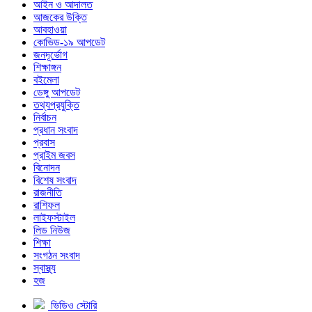
আইন ও আদালত
আজকের উক্তি
আবহাওয়া
কোভিড-১৯ আপডেট
জনদূর্ভোগ
শিক্ষাঙ্গন
বইমেলা
ডেঙ্গু আপডেট
তথ্যপ্রযুক্তি
নির্বাচন
প্রধান সংবাদ
প্রবাস
প্রাইম জবস
বিনোদন
বিশেষ সংবাদ
রাজনীতি
রাশিফল
লাইফস্টাইল
লিড নিউজ
শিক্ষা
সংগঠন সংবাদ
স্বাস্থ্য
হজ
ভিডিও স্টোরি