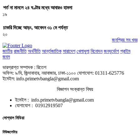
শর্ত না মানলে ২৪ ঘণ্টার মধ্যে আবারও হামলা
১৯
চাকরি দিচ্ছে আড়ং, আবেদন ৩১ মে পর্যন্ত
২০
জনপ্রিয় সব খবর
জাতীয়
রাজনীতি
অর্থনীতি
আর্ন্তজাতিক
সারাদেশ
খেলাধুলা
বিনোদন
জনদূর্ভোগ
প্রাইম
জবস
ভারপ্রাপ্ত সম্পাদক : রিতেশ
অফিস: ৯/বি, জিন্দাবাহার, নয়াবাজার, ঢাকা-১১০০ যোগাযোগ: 01311-625776
ইমেইল: info.primetvbangla@gmail.com
বিজ্ঞাপন সংক্রান্ত বিষয়
ইমেইল : info.primetvbangla@gmail.com
যোগাযোগ : 01912919507
সোশ্যাল মিডিয়া
নিউজলেটার