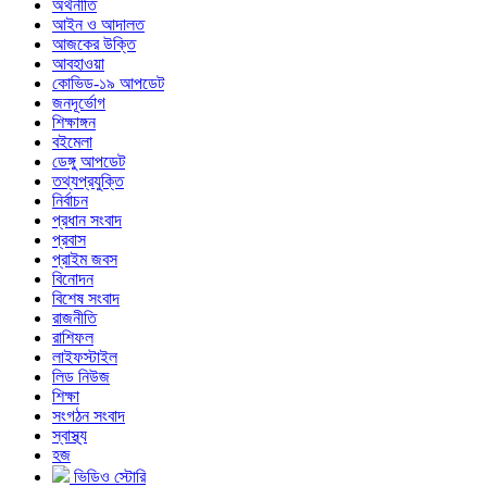
অর্থনীতি
আইন ও আদালত
আজকের উক্তি
আবহাওয়া
কোভিড-১৯ আপডেট
জনদূর্ভোগ
শিক্ষাঙ্গন
বইমেলা
ডেঙ্গু আপডেট
তথ্যপ্রযুক্তি
নির্বাচন
প্রধান সংবাদ
প্রবাস
প্রাইম জবস
বিনোদন
বিশেষ সংবাদ
রাজনীতি
রাশিফল
লাইফস্টাইল
লিড নিউজ
শিক্ষা
সংগঠন সংবাদ
স্বাস্থ্য
হজ
ভিডিও স্টোরি