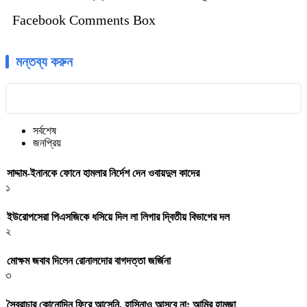
Facebook Comments Box
মন্তব্য করুন
সর্বশেষ
জনপ্রিয়
সাদ্দাম-ইনানকে ফোনে হামলার নির্দেশ দেন ওবায়দুল কাদের
১
ইউরোপসেরা পিএসজিকে ধসিয়ে দিল লা লিগার দ্বিতীয় বিভাগের দল
২
মোক্ষম জবাব দিলেন রোনালদোর বাগদত্তা জর্জিনা
৩
স্বৈরাচার কোনোদিন ফিরে আসেনি, হাসিনাও আসবে না: আমির হামজা