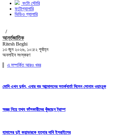
ফটো স্টোরি
ফটোগ্যালারি
ভিডিও গ্যালারি
/
আর্ন্তজাতিক
Ritesh Beghi
১৩ জুন ২০২৬, ১০:৫২ পূর্বাহ্ন
অনলাইন সংস্করণ
এ সম্পর্কিত আরও খবর
মোদি এখন দুর্বল, এবার বড় আন্দোলনের সতর্কবার্তা দিলেন সোনাম ওয়াংচুক
অস্ত্র নিয়ে তথ্য ফাঁসকারীদের খুঁজছেন ট্রাম্প
হামাসের দুই কমান্ডারকে হত্যার দাবি ইসরাইলের