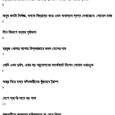
৪
মানুষ কতটা নির্লজ্জ, দলকে বিভ্রান্ত করে এখন অবাস্তব স্বপ্ন দেখাচ্ছেন: সোহেল তাজ
৫
তিন বিভাগে বন্যার পূর্বাভাস
৬
হরমুজ খোলার আশায় বিশ্ববাজারে কমল তেলের দাম
৭
মোদি এখন দুর্বল, এবার বড় আন্দোলনের সতর্কবার্তা দিলেন সোনাম ওয়াংচুক
৮
অস্ত্র নিয়ে তথ্য ফাঁসকারীদের খুঁজছেন ট্রাম্প
৯
দেশে স্বর্ণের দামে বড় লাফ
১০
রাজধানীতে জামাতার ছুরিকাঘাতে মা-মেয়ে নিহত