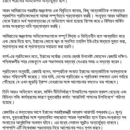
ইরানে পাঠানোর অভিযোগও অন্তর্ভুক্ত ছিল।
আরব আমিরাতের পররাষ্ট্র মন্ত্রণালয় এক বিবৃতিতে জানায়, কিছু আন্তর্জাতিক গণমাধ্যমে
প্রকাশিত প্রতিবেদনগুলো আমরা সম্পূর্ণভাবে প্রত্যাখ্যান করছি। সংযুক্ত আরব আমিরাত
থেকে ইরানে অর্থ স্থানান্তরের যে অভিযোগ আনা হয়েছে বিশেষ করে ৩ বিলিয়ন মার্কিন
ডলার সংক্রান্ত দাবি প্রত্যাখ্যান করছি।
আমিরাতের মন্ত্রণালয় অভিযোগগুলোকে সম্পূর্ণ মিথ্যা ও ভিত্তিহীন বলে আখ্যায়িত করে
এবং জোর দিয়ে বলে, ইরানের কোনো জব্দ বা স্থগিত তহবিল ইউএইর মাধ্যমে মুক্ত করা,
স্থানান্তর করা বা স্থানান্তরে সহায়তা করা হয়নি।
ফার্স-এর প্রতিবেদন মতে, ইরানের সর্বোচ্চ নেতার জ্যেষ্ঠ উপদেষ্টা মোহসেন রেজায়ি দক্ষিণ-
পশ্চিমাঞ্চলীয় শহর দেজফুলে এক স্মরণসভায় বক্তব্য দেওয়ার সময় এ মন্তব্য করেন।
প্রতিবেদন অনুযায়ী, রেজায়ি বলেন, সাম্প্রতিক সংঘাত ইরানের আন্তর্জাতিক অবস্থানকে
আরও শক্তিশালী করেছে। তার দাবি, দেশের প্রতিরোধ ও প্রতিরক্ষা সক্ষমতা এমন পর্যায়ে
পৌঁছেছে যে এখন জুয়াড়ি ট্রাম্প তেহরানের সঙ্গে আলোচনায় বসতেও ভয় পাচ্ছেন।
তিনি আরও অভিযোগ করেন, মার্কিন নীতিনির্ধারণে ইসরাইলের প্রভাব ক্রমশ বেড়েছে এবং
বিভিন্ন লবিং কার্যক্রমের কারণে যুক্তরাষ্ট্র কার্যত ‘জায়নিস্ট শাসনের উপনিবেশে’ পরিণত
হয়েছে।
রেজায়ির এ মন্তব্যের আগে ইরানের পররাষ্ট্রমন্ত্রী আব্বাস আরাগচি শুক্রবার (১২ জুন)
বলেন, যুক্তরাষ্ট্রের সঙ্গে প্রস্তাবিত সমঝোতা স্মারক স্বাক্ষরিত হলে ইরান-সংক্রান্ত সব
সংঘাতের আনুষ্ঠানিক অবসান ঘটবে। এর মধ্যে লেবানন ফ্রন্টও অন্তর্ভুক্ত থাকবে।
পাশাপাশি এটি নিষেধাজ্ঞা প্রত্যাহার নিয়ে আলোচনার পথও সুগম করবে।