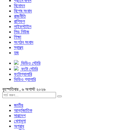
প্রাইম জবস
বিনোদন
বিশেষ সংবাদ
রাজনীতি
রাশিফল
লাইফস্টাইল
লিড নিউজ
শিক্ষা
সংগঠন সংবাদ
স্বাস্থ্য
হজ
ভিডিও স্টোরি
ফটো স্টোরি
ফটোগ্যালারি
ভিডিও গ্যালারি
বৃহস্পতিবার , ৬ অগাস্ট ২০২৬
জাতীয়
আর্ন্তজাতিক
সারাদেশ
খেলাধুলা
অপরাধ