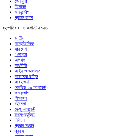
খেলাধুলা
বিনোদন
জনদূর্ভোগ
প্রাইম জবস
বৃহস্পতিবার , ৬ অগাস্ট ২০২৬
জাতীয়
আর্ন্তজাতিক
সারাদেশ
খেলাধুলা
অপরাধ
অর্থনীতি
আইন ও আদালত
আজকের উক্তি
আবহাওয়া
কোভিড-১৯ আপডেট
জনদূর্ভোগ
শিক্ষাঙ্গন
বইমেলা
ডেঙ্গু আপডেট
তথ্যপ্রযুক্তি
নির্বাচন
প্রধান সংবাদ
প্রবাস