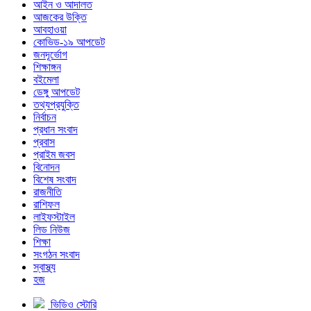
আইন ও আদালত
আজকের উক্তি
আবহাওয়া
কোভিড-১৯ আপডেট
জনদূর্ভোগ
শিক্ষাঙ্গন
বইমেলা
ডেঙ্গু আপডেট
তথ্যপ্রযুক্তি
নির্বাচন
প্রধান সংবাদ
প্রবাস
প্রাইম জবস
বিনোদন
বিশেষ সংবাদ
রাজনীতি
রাশিফল
লাইফস্টাইল
লিড নিউজ
শিক্ষা
সংগঠন সংবাদ
স্বাস্থ্য
হজ
ভিডিও স্টোরি