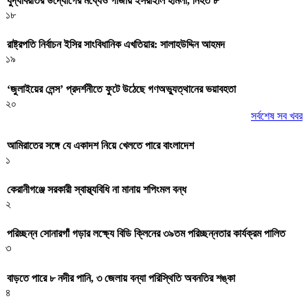
যুদ্ধবিরতির উদ্যোগের মধ্যেও গাজায় ইসরাইলি হামলা, নিহত ৮
১৮
রাষ্ট্রপতি নির্বাচন ইসির সাংবিধানিক এখতিয়ার: সালাহউদ্দিন আহমদ
১৯
‘জুলাইয়ের লেন্স’ প্রদর্শনীতে ফুটে উঠেছে গণঅভ্যুত্থানের ভয়াবহতা
২০
সর্বশেষ সব খবর
আমিরাতের সঙ্গে যে একাদশ নিয়ে খেলতে পারে বাংলাদেশ
১
কেরানীগঞ্জে সরকারী স্বাস্থ্যবিধি না মানায় শপিংমল বন্ধ
২
পরিচ্ছন্ন সোনারগাঁ গড়ার লক্ষ্যে বিডি ক্লিনের ৩৯তম পরিচ্ছন্নতার কার্যক্রম পালিত
৩
বাড়তে পারে ৮ নদীর পানি, ৩ জেলায় বন্যা পরিস্থিতি অবনতির শঙ্কা
৪