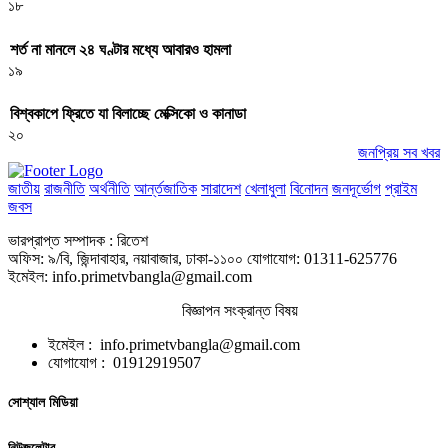
১৮
শর্ত না মানলে ২৪ ঘণ্টার মধ্যে আবারও হামলা
১৯
বিশ্বকাপে ফ্রিতে যা বিলাচ্ছে মেক্সিকো ও কানাডা
২০
জনপ্রিয় সব খবর
জাতীয়
রাজনীতি
অর্থনীতি
আর্ন্তজাতিক
সারাদেশ
খেলাধুলা
বিনোদন
জনদূর্ভোগ
প্রাইম
জবস
ভারপ্রাপ্ত সম্পাদক : রিতেশ
অফিস: ৯/বি, জিন্দাবাহার, নয়াবাজার, ঢাকা-১১০০ যোগাযোগ: 01311-625776
ইমেইল: info.primetvbangla@gmail.com
বিজ্ঞাপন সংক্রান্ত বিষয়
ইমেইল : info.primetvbangla@gmail.com
যোগাযোগ : 01912919507
সোশ্যাল মিডিয়া
নিউজলেটার