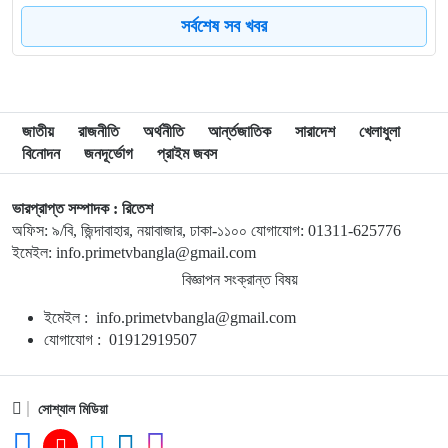
সর্বশেষ সব খবর
৮
গাজায় ধ্বংসস্তূপ থেকে ১৯ লাশ উদ্ধার, বেশিরভাগ নারী-শিশু
৯
ব্রাজিলে হেলিকপ্টার বিধ্বস্ত হয়ে নিহত ৪
জাতীয়
রাজনীতি
অর্থনীতি
আর্ন্তজাতিক
সারাদেশ
খেলাধুলা
বিনোদন
জনদূর্ভোগ
প্রাইম জবস
১০
মানবসেবার জন্য রোটারির সম্মানজনক পদক পেলেন ডা. হাবিবুল্লাহ
তালুকদার রাসকিন
ভারপ্রাপ্ত সম্পাদক : রিতেশ
অফিস: ৯/বি, জিন্দাবাহার, নয়াবাজার, ঢাকা-১১০০ যোগাযোগ: 01311-625776
১১
হাসিনার নির্দেশে গুম করা হয়েছিল সালাহউদ্দিন আহমদকে
ইমেইল: info.primetvbangla@gmail.com
বিজ্ঞাপন সংক্রান্ত বিষয়
ইমেইল : info.primetvbangla@gmail.com
১২
সময়মতো না আসায় ফ্লাইট মিস, দৌড়ে গিয়ে প্লেন থামাতে গেলেন
যোগাযোগ : 01912919507
দুই নারী (ভিডিও)
১৩
আলিয়ঁস ফ্রঁসেজে আসছে ‘নেচার ব্লিডস্’
সোশ্যাল মিডিয়া