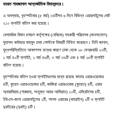
হযরত শাহজালাল আন্তর্জাতিক বিমানবন্দরে।
এ অবস্থায়, বৃহস্পতিবার (৫ মার্চ) ৩৪টিসহ ৬ দিনে বিভিন্ন এয়ারলাইন্সের মোট
২১০ ফ্লাইট বাতিল করা হয়েছে।
বেসামরিক বিমান চলাচল কর্তৃপক্ষের (বেবিচক) সহকারী পরিচালক (জনসংযোগ)
মুহাম্মদ কাউছার মাহমুদ ঢাকা পোস্টকে বিষয়টি নিশ্চিত করেছেন। তিনি জানান,
যুদ্ধপরিস্থিতিতে আকাশপথ বন্ধের কারণে ঢাকা থেকে ২৮ ফেব্রুয়ারি ২৩টি,
১ মার্চ ৪০টি ফ্লাইট, ২ মার্চ ৪৬টি, ৩ মার্চ ৩৯টি এবং ৪ মার্চ ২৮টি ফ্লাইট
বাতিল হয়েছে।
বৃহস্পতিবার বাতিল হওয়া ফ্লাইটগুলোর মধ্যে রয়েছে কাতার এয়ারওয়েজের
৪টি, কুয়েত এয়ারওয়েজের ৪টি, জাজিরা এয়ারওয়েজ (কুয়েত) ৪টি, এয়ার
অ্যারাবিয়ার (শারজাহ, সংযুক্ত আরব আমিরাত) ১০টি, এমিরেটসের ৪টি,
ইউএস-বাংলা এয়ারলাইন্সের ২টি, গালফ এয়ারের (বাহরাইন) ২টি ও ফ্লাইট
দুবাইয়ের (দুবাই) ৪টি।