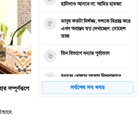
হাসিনাও আসবে না: আমির হামজা
৫
মানুষ কতটা নির্লজ্জ, দলকে বিভ্রান্ত করে
এখন অবাস্তব স্বপ্ন দেখাচ্ছেন: সোহেল
তাজ
৬
তিন বিভাগে বন্যার পূর্বাভাস
৭
হরমুজ খোলার আশায় বিশ্ববাজারে
কমল তেলের দাম
সর্বশেষ সব খবর
ার সম্পূর্ণরূপে
৮
মোদি এখন দুর্বল, এবার বড়
আন্দোলনের সতর্কবার্তা দিলেন সোনাম
ষ্টভাবে
ওয়াংচুক
৯
অস্ত্র নিয়ে তথ্য ফাঁসকারীদের খুঁজছেন