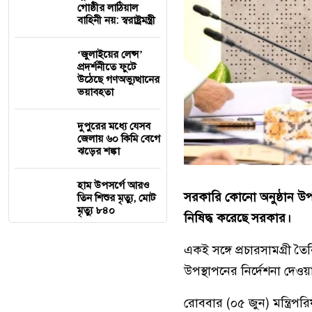
গোষ্ঠীর লাঠিয়াল
বাহিনী নয়: স্বরাষ্ট্রমন্ত্রী
‘জুলাইয়ের লেন্স’
প্রদর্শনীতে ফুটে
উঠেছে গণঅভ্যুত্থানের
ভয়াবহতা
দুপুরের মধ্যে যেসব
জেলায় ৬০ কিমি বেগে
ঝড়ের শঙ্কা
হাম উপসর্গে আরও
সরকারি কোনো অনুষ্ঠান উপলক্ষ্
তিন শিশুর মৃত্যু, মোট
মৃত্যু ৮৪০
নিষিদ্ধ করেছে সরকার।
একই সঙ্গে প্রচারসামগ্রী তৈরির
উপস্থাপনের নির্দেশনা দেওয়
রোববার (০৫ জুন) মন্ত্রিপর