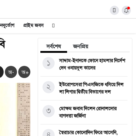
নদূর্ভোগ
প্রাইম জবস
বি
সর্বশেষ
জনপ্রিয়
১
সাদ্দাম-ইনানকে ফোনে হামলার নির্দেশ
দেন ওবায়দুল কাদের
অ-
অ+
২
ইউরোপসেরা পিএসজিকে ধসিয়ে দিল
লা লিগার দ্বিতীয় বিভাগের দল
৩
মোক্ষম জবাব দিলেন রোনালদোর
বাগদত্তা জর্জিনা
৪
স্বৈরাচার কোনোদিন ফিরে আসেনি,