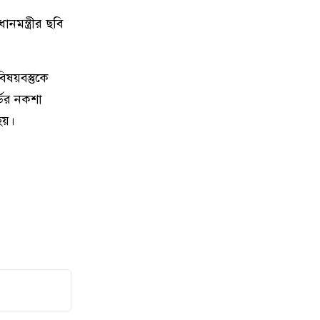
ট্রাম্প
ানমন্ত্রীর ছবি
১০
দেশে স্বর্ণের দামে বড় লাফ
বিষয়বস্তুকে
১১
রাজধানীতে জামাতার ছুরিকাঘাতে মা-
্ডের নকশা
মেয়ে নিহত
 হয়।
১২
ভয়াবহ দাবানলে সস্ত্রীক ফ্রান্স ছাড়লেন
জর্জ ক্লুনি
১৩
নতুন আইন কর্মকর্তাদের সততার সঙ্গে
কাজ করার আহ্বান অ্যাটর্নি জেনারেলের
১৪
হামাসের দুই কমান্ডারকে হত্যার দাবি
ইসরাইলের
পুলিশ কোনো দল বা গোষ্ঠীর লাঠিয়াল