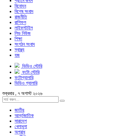
প্রাইম জবস
বিনোদন
বিশেষ সংবাদ
রাজনীতি
রাশিফল
লাইফস্টাইল
লিড নিউজ
শিক্ষা
সংগঠন সংবাদ
স্বাস্থ্য
হজ
ভিডিও স্টোরি
ফটো স্টোরি
ফটোগ্যালারি
ভিডিও গ্যালারি
শুক্রবার , ৭ অগাস্ট ২০২৬
জাতীয়
আর্ন্তজাতিক
সারাদেশ
খেলাধুলা
অপরাধ