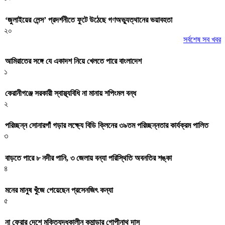
‘জুলাইয়ের লেন্স’ প্রদর্শনীতে ফুটে উঠেছে গণঅভ্যুত্থানের ভয়াবহতা
২০
সর্বশেষ সব খবর
আমিরাতের সঙ্গে যে একাদশ নিয়ে খেলতে পারে বাংলাদেশ
১
কেরানীগঞ্জে সরকারী স্বাস্থ্যবিধি না মানায় শপিংমল বন্ধ
২
পরিচ্ছন্ন সোনারগাঁ গড়ার লক্ষ্যে বিডি ক্লিনের ৩৯তম পরিচ্ছন্নতার কার্যক্রম পালিত
৩
বাড়তে পারে ৮ নদীর পানি, ৩ জেলায় বন্যা পরিস্থিতি অবনতির শঙ্কা
৪
মনের মানুষ খুঁজে পেয়েছেন প্রসেনজিৎ কন্যা
৫
না ফেরার দেশে মুক্তিযুদ্ধকালীন কমান্ডার গোপীনাথ দাস