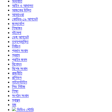
অর্থনীতি
আইন ও আদালত
আজকের উক্তি
আবহাওয়া
কোভিড-১৯ আপডেট
জনদূর্ভোগ
শিক্ষাঙ্গন
বইমেলা
ডেঙ্গু আপডেট
তথ্যপ্রযুক্তি
নির্বাচন
প্রধান সংবাদ
প্রবাস
প্রাইম জবস
বিনোদন
বিশেষ সংবাদ
রাজনীতি
রাশিফল
লাইফস্টাইল
লিড নিউজ
শিক্ষা
সংগঠন সংবাদ
স্বাস্থ্য
হজ
ভিডিও স্টোরি