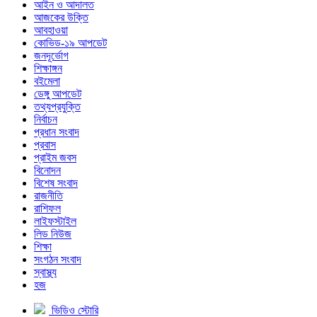
আইন ও আদালত
আজকের উক্তি
আবহাওয়া
কোভিড-১৯ আপডেট
জনদূর্ভোগ
শিক্ষাঙ্গন
বইমেলা
ডেঙ্গু আপডেট
তথ্যপ্রযুক্তি
নির্বাচন
প্রধান সংবাদ
প্রবাস
প্রাইম জবস
বিনোদন
বিশেষ সংবাদ
রাজনীতি
রাশিফল
লাইফস্টাইল
লিড নিউজ
শিক্ষা
সংগঠন সংবাদ
স্বাস্থ্য
হজ
ভিডিও স্টোরি