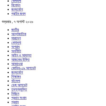
খেলাধুলা
বিনোদন
জনদূর্ভোগ
প্রাইম জবস
শুক্রবার , ৭ অগাস্ট ২০২৬
জাতীয়
আর্ন্তজাতিক
সারাদেশ
খেলাধুলা
অপরাধ
অর্থনীতি
আইন ও আদালত
আজকের উক্তি
আবহাওয়া
কোভিড-১৯ আপডেট
জনদূর্ভোগ
শিক্ষাঙ্গন
বইমেলা
ডেঙ্গু আপডেট
তথ্যপ্রযুক্তি
নির্বাচন
প্রধান সংবাদ
প্রবাস