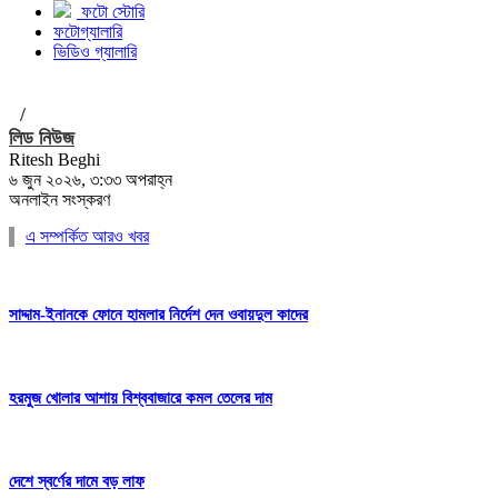
ফটো স্টোরি
ফটোগ্যালারি
ভিডিও গ্যালারি
/
লিড নিউজ
Ritesh Beghi
৬ জুন ২০২৬, ৩:৩৩ অপরাহ্ন
অনলাইন সংস্করণ
এ সম্পর্কিত আরও খবর
সাদ্দাম-ইনানকে ফোনে হামলার নির্দেশ দেন ওবায়দুল কাদের
হরমুজ খোলার আশায় বিশ্ববাজারে কমল তেলের দাম
দেশে স্বর্ণের দামে বড় লাফ