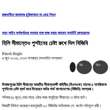
রাজধানীতে জামাতার ছুরিকাঘাতে মা-মেয়ে নিহত
নতুন আইন কর্মকর্তাদের সততার সঙ্গে কাজ করার আহ্বান অ্যাটর্নি জেনারেলের
হিলি সীমান্তেও পুশইনের চেষ্টা রুখে দিল বিজিবি
Ritesh Beghi
৬ জুন ২০২৬, ৩:৩৩ অপরাহ্ন
|
অনলাইন সংস্করণ
অ-
অ+
দিনাজপুরের হিলি সীমান্তে ভারতীয় সীমান্তরক্ষী বাহিনীর (বিএসএফ) তাদের ৫ নাগরিককে
পুশইনের চেষ্টা ব্যর্থ করে দিয়েছেন বর্ডার গার্ড বাংলাদেশের (বিজিবি) সদস্যরা।
শনিবার (৬ জুন) ভোর সাড়ে ৩টার সময় ঘাসুড়িয়া সীমান্তে এ ঘটনা ঘটে।
বিষয়টি নিশ্চিত করেছেন জয়পুরহাট-২০ বিজিবির অধিনায়ক লে. কর্নেল লতিফুল বারী।