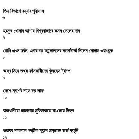
তিন বিভাগে বন্যার পূর্বাভাস
৬
হরমুজ খোলার আশায় বিশ্ববাজারে কমল তেলের দাম
৭
মোদি এখন দুর্বল, এবার বড় আন্দোলনের সতর্কবার্তা দিলেন সোনাম ওয়াংচুক
৮
অস্ত্র নিয়ে তথ্য ফাঁসকারীদের খুঁজছেন ট্রাম্প
৯
দেশে স্বর্ণের দামে বড় লাফ
১০
রাজধানীতে জামাতার ছুরিকাঘাতে মা-মেয়ে নিহত
১১
ভয়াবহ দাবানলে সস্ত্রীক ফ্রান্স ছাড়লেন জর্জ ক্লুনি
১২