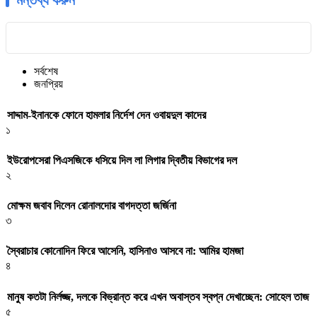
মন্তব্য করুন
সর্বশেষ
জনপ্রিয়
সাদ্দাম-ইনানকে ফোনে হামলার নির্দেশ দেন ওবায়দুল কাদের
১
ইউরোপসেরা পিএসজিকে ধসিয়ে দিল লা লিগার দ্বিতীয় বিভাগের দল
২
মোক্ষম জবাব দিলেন রোনালদোর বাগদত্তা জর্জিনা
৩
স্বৈরাচার কোনোদিন ফিরে আসেনি, হাসিনাও আসবে না: আমির হামজা
৪
মানুষ কতটা নির্লজ্জ, দলকে বিভ্রান্ত করে এখন অবাস্তব স্বপ্ন দেখাচ্ছেন: সোহেল তাজ
৫