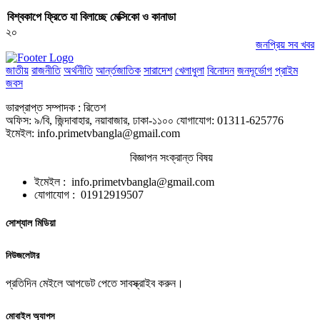
বিশ্বকাপে ফ্রিতে যা বিলাচ্ছে মেক্সিকো ও কানাডা
২০
জনপ্রিয় সব খবর
জাতীয়
রাজনীতি
অর্থনীতি
আর্ন্তজাতিক
সারাদেশ
খেলাধুলা
বিনোদন
জনদূর্ভোগ
প্রাইম
জবস
ভারপ্রাপ্ত সম্পাদক : রিতেশ
অফিস: ৯/বি, জিন্দাবাহার, নয়াবাজার, ঢাকা-১১০০ যোগাযোগ: 01311-625776
ইমেইল: info.primetvbangla@gmail.com
বিজ্ঞাপন সংক্রান্ত বিষয়
ইমেইল : info.primetvbangla@gmail.com
যোগাযোগ : 01912919507
সোশ্যাল মিডিয়া
নিউজলেটার
প্রতিদিন মেইলে আপডেট পেতে সাবস্ক্রাইব করুন।
মোবাইল অ্যাপস