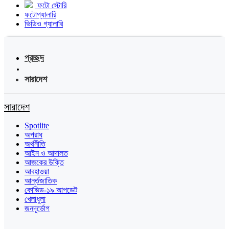
ফটো স্টোরি
ফটোগ্যালারি
ভিডিও গ্যালারি
প্রচ্ছদ
সারাদেশ
সারাদেশ
Spotlite
অপরাধ
অর্থনীতি
আইন ও আদালত
আজকের উক্তি
আবহাওয়া
আর্ন্তজাতিক
কোভিড-১৯ আপডেট
খেলাধুলা
জনদূর্ভোগ