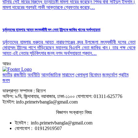
ঘটনায় সেই মায়ের বিরুদ্ধে হত্যাচেষ্টা মামলা দায়ের করেছেন শিশুর বাবা সাইদুল ইসলাম।
মামলা দায়েরের পরপরই লাকী আক্তারকে গ্রেফতার করেছে…
দুর্বৃত্তদের হামলায় আহত মৎস্যজীবী দল নেতা টুটুলকে জাকির খানের অর্থসহায়তা
দুর্বৃত্তদের হামলায় গুরুতর আহত নারায়ণগঞ্জের বন্দর উপজেলা মৎস্যজীবী দলের নেতা
মোহাম্মদ টুটুলের পাশে দাঁড়িয়েছেন মহানগর বিএনপি নেতা জাকির খান। তার পক্ষ থেকে
আহত এই নেতার সুচিকিৎসার জন্য নগদ অর্থসহায়তা প্রদান…
আরও
জাতীয়
রাজনীতি
অর্থনীতি
আর্ন্তজাতিক
সারাদেশ
খেলাধুলা
বিনোদন
জনদূর্ভোগ
প্রাইম
জবস
ভারপ্রাপ্ত সম্পাদক : রিতেশ
অফিস: ৯/বি, জিন্দাবাহার, নয়াবাজার, ঢাকা-১১০০ যোগাযোগ: 01311-625776
ইমেইল: info.primetvbangla@gmail.com
বিজ্ঞাপন সংক্রান্ত বিষয়
ইমেইল : info.primetvbangla@gmail.com
যোগাযোগ : 01912919507