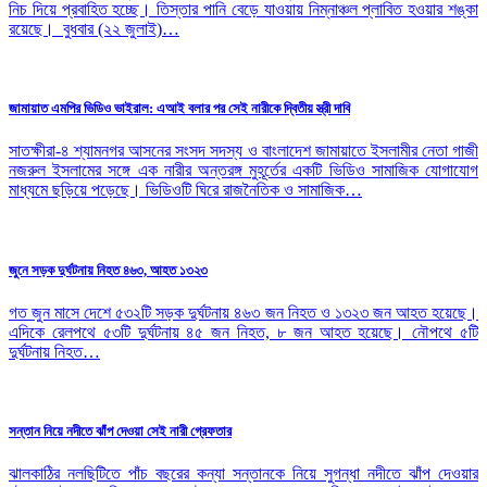
নিচ দিয়ে প্রবাহিত হচ্ছে। তিস্তার পানি বেড়ে যাওয়ায় নিম্নাঞ্চল প্লাবিত হওয়ার শঙ্কা
রয়েছে। বুধবার (২২ জুলাই)…
জামায়াত এমপির ভিডিও ভাইরাল: এআই বলার পর সেই নারীকে দ্বিতীয় স্ত্রী দাবি
সাতক্ষীরা-৪ শ্যামনগর আসনের সংসদ সদস্য ও বাংলাদেশ জামায়াতে ইসলামীর নেতা গাজী
নজরুল ইসলামের সঙ্গে এক নারীর অন্তরঙ্গ মুহূর্তের একটি ভিডিও সামাজিক যোগাযোগ
মাধ্যমে ছড়িয়ে পড়েছে। ভিডিওটি ঘিরে রাজনৈতিক ও সামাজিক…
জুনে সড়ক দুর্ঘটনায় নিহত ৪৬৩, আহত ১৩২৩
গত জুন মাসে দেশে ৫৩২টি সড়ক দুর্ঘটনায় ৪৬৩ জন নিহত ও ১৩২৩ জন আহত হয়েছে।
এদিকে রেলপথে ৫৩টি দুর্ঘটনায় ৪৫ জন নিহত, ৮ জন আহত হয়েছে। নৌপথে ৫টি
দুর্ঘটনায় নিহত…
সন্তান নিয়ে নদীতে ঝাঁপ দেওয়া সেই নারী গ্রেফতার
ঝালকাঠির নলছিটিতে পাঁচ বছরের কন্যা সন্তানকে নিয়ে সুগন্ধা নদীতে ঝাঁপ দেওয়ার