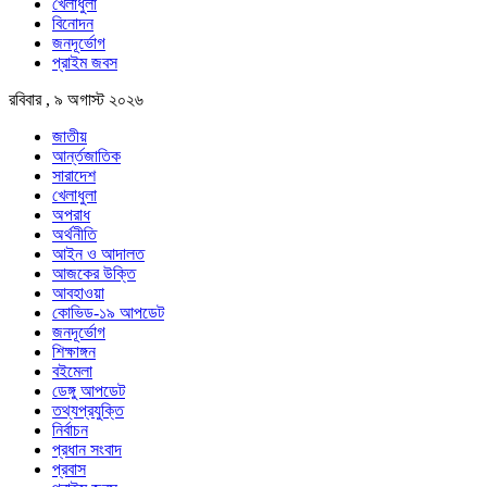
খেলাধুলা
বিনোদন
জনদূর্ভোগ
প্রাইম জবস
রবিবার , ৯ অগাস্ট ২০২৬
জাতীয়
আর্ন্তজাতিক
সারাদেশ
খেলাধুলা
অপরাধ
অর্থনীতি
আইন ও আদালত
আজকের উক্তি
আবহাওয়া
কোভিড-১৯ আপডেট
জনদূর্ভোগ
শিক্ষাঙ্গন
বইমেলা
ডেঙ্গু আপডেট
তথ্যপ্রযুক্তি
নির্বাচন
প্রধান সংবাদ
প্রবাস