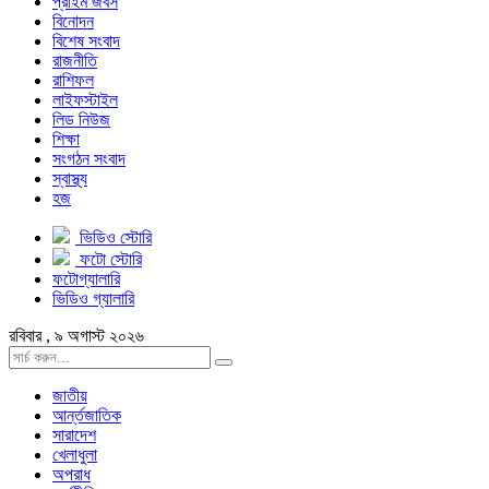
প্রাইম জবস
বিনোদন
বিশেষ সংবাদ
রাজনীতি
রাশিফল
লাইফস্টাইল
লিড নিউজ
শিক্ষা
সংগঠন সংবাদ
স্বাস্থ্য
হজ
ভিডিও স্টোরি
ফটো স্টোরি
ফটোগ্যালারি
ভিডিও গ্যালারি
রবিবার , ৯ অগাস্ট ২০২৬
জাতীয়
আর্ন্তজাতিক
সারাদেশ
খেলাধুলা
অপরাধ