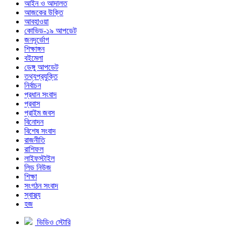
আইন ও আদালত
আজকের উক্তি
আবহাওয়া
কোভিড-১৯ আপডেট
জনদূর্ভোগ
শিক্ষাঙ্গন
বইমেলা
ডেঙ্গু আপডেট
তথ্যপ্রযুক্তি
নির্বাচন
প্রধান সংবাদ
প্রবাস
প্রাইম জবস
বিনোদন
বিশেষ সংবাদ
রাজনীতি
রাশিফল
লাইফস্টাইল
লিড নিউজ
শিক্ষা
সংগঠন সংবাদ
স্বাস্থ্য
হজ
ভিডিও স্টোরি