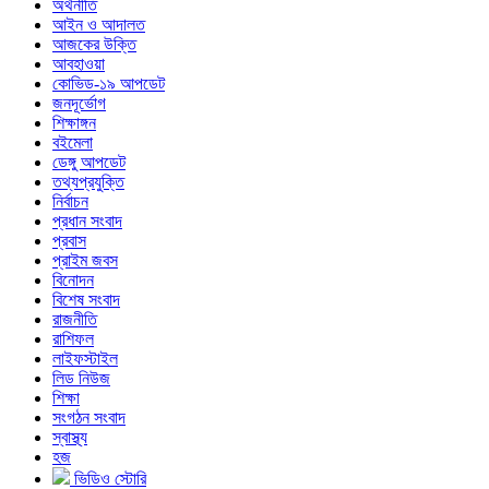
অর্থনীতি
আইন ও আদালত
আজকের উক্তি
আবহাওয়া
কোভিড-১৯ আপডেট
জনদূর্ভোগ
শিক্ষাঙ্গন
বইমেলা
ডেঙ্গু আপডেট
তথ্যপ্রযুক্তি
নির্বাচন
প্রধান সংবাদ
প্রবাস
প্রাইম জবস
বিনোদন
বিশেষ সংবাদ
রাজনীতি
রাশিফল
লাইফস্টাইল
লিড নিউজ
শিক্ষা
সংগঠন সংবাদ
স্বাস্থ্য
হজ
ভিডিও স্টোরি