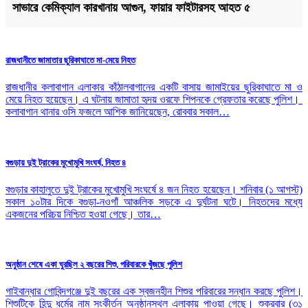
সাভারে কেমিক্যাল কারখানায় আগুন, ফায়ার ফাইটারসহ আহত ৫
রাজধানীতে জামাতার ছুরিকাঘাতে মা-মেয়ে নিহত
রাজধানীর কলাবাগান এলাকার কাঁঠালবাগানের একটি বাসায় জামাইয়ের ছুরিকাঘাতে মা ও
মেয়ে নিহত হয়েছেন। এ ঘটনায় জামাতা হৃদয় ওরফে শিপনকে গ্রেফতার করেছে পুলিশ।
কলাবাগান থানার ওসি ফজলে আশিক জানিয়েছেন, রোববার সকাল…
বগুড়ায় দুই ট্রাকের মুখোমুখি সংঘর্ষ, নিহত ৪
বগুড়ার কাহালুতে দুই ট্রাকের মুখোমুখি সংঘর্ষে ৪ জন নিহত হয়েছেন। শনিবার (১ আগস্ট)
সকাল ১০টার দিকে বগুড়া-নওগাঁ আঞ্চলিক সড়কে এ দুর্ঘটনা ঘটে। নিহতদের মধ্যে
একজনের পরিচয় নিশ্চিত হওয়া গেছে। তার…
অনুষ্ঠান শেষে একা ঘুরছিল ২ বছরের শিশু, পরিবারকে খুঁজছে পুলিশ
গাইবান্ধার গোবিন্দগঞ্জে দুই বছরের এক স্বজনহীন শিশুর পরিবারের সন্ধান করছে পুলিশ।
শিশুটিকে হিন্দু ধর্মের নাম সংকীর্তন অনুষ্ঠানস্থল এলাকায় পাওয়া গেছে। শুক্রবার (৩১