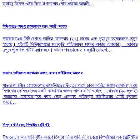
জুলাই) বিকেল ৩টার দিকে উপজেলার পৌর শহরের আরজী…
সিদ্ধিরগঞ্জে গৃহবধূর রহস্যজনক মৃত্যু, স্বামী পলাতক
নারায়ণগঞ্জের সিদ্ধিরগঞ্জে তানিয়া আক্তার (২২) নামের এক গৃহবধূর রহস্যজনক মৃত্যু
হয়েছে। ঘটনাটি সিদ্ধিরগঞ্জের জালকুড়ি পশ্চিমপাড়া মাদবর বাজার এলাকার। রোববার
দুপুরে পুলিশ লাশটি উদ্ধার করে। ঘটনার পর থেকে তার স্বামী সোহাগ…
সাভারে কেমিক্যাল কারখানায় আগুন, ফায়ার ফাইটারসহ আহত ৫
সাভার থানাধীন হেমায়েতপুর বাসস্ট্যান্ডের উত্তর পাশে ঢাকা-আরিচা মহাসড়কসংলগ্ন রঙ
মিশানোর কেমিক্যালের একটি কারখানায় আগুন লাগার ঘটনা ঘটেছে। রোববার (২৬ জুলাই)
ভোররাতে হেমায়েতপুরের পদ্মার মোড় এলাকায় শহিদুল্লা হাউজিংয়ের একটি ছয়তলা
ভবনে…
তিস্তার পানি বেড়ে বিপৎসীমার ছুঁই ছুঁই
উজানে ঢল আর ভারি বৃষ্টির কারণে তিস্তা নদীর পানি বৃদ্ধি পেয়ে বিপৎসীমার এক সেন্টিমিটার