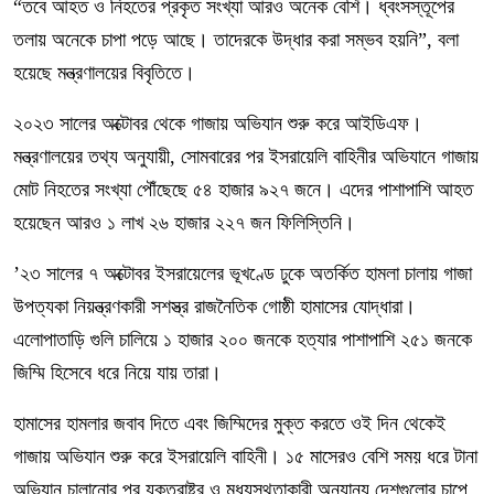
“তবে আহত ও নিহতের প্রকৃত সংখ্যা আরও অনেক বেশি। ধ্বংসস্তূপের
তলায় অনেকে চাপা পড়ে আছে। তাদেরকে উদ্ধার করা সম্ভব হয়নি”, বলা
হয়েছে মন্ত্রণালয়ের বিবৃতিতে।
২০২৩ সালের অক্টোবর থেকে গাজায় অভিযান শুরু করে আইডিএফ।
মন্ত্রণালয়ের তথ্য অনুযায়ী, সোমবারের পর ইসরায়েলি বাহিনীর অভিযানে গাজায়
মোট নিহতের সংখ্যা পৌঁছেছে ৫৪ হাজার ৯২৭ জনে। এদের পাশাপাশি আহত
হয়েছেন আরও ১ লাখ ২৬ হাজার ২২৭ জন ফিলিস্তিনি।
’২৩ সালের ৭ অক্টোবর ইসরায়েলের ভূখণ্ডে ঢুকে অতর্কিত হামলা চালায় গাজা
উপত্যকা নিয়ন্ত্রণকারী সশস্ত্র রাজনৈতিক গোষ্ঠী হামাসের যোদ্ধারা।
এলোপাতাড়ি গুলি চালিয়ে ১ হাজার ২০০ জনকে হত্যার পাশাপাশি ২৫১ জনকে
জিম্মি হিসেবে ধরে নিয়ে যায় তারা।
হামাসের হামলার জবাব দিতে এবং জিম্মিদের মুক্ত করতে ওই দিন থেকেই
গাজায় অভিযান শুরু করে ইসরায়েলি বাহিনী। ১৫ মাসেরও বেশি সময় ধরে টানা
অভিযান চালানোর পর যুক্তরাষ্ট্র ও মধ্যস্থতাকারী অন্যান্য দেশগুলোর চাপে