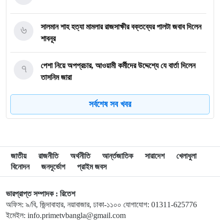
৬
সালমান শাহ হত্যা মামলার রাজসাক্ষীর বক্তব্যের পালটা জবাব দিলেন
শাবনূর
৭
পেশা নিয়ে অপপ্রচার, আওয়ামী কর্মীদের উদ্দেশ্যে যে বার্তা দিলেন
তাসনিম জারা
সর্বশেষ সব খবর
৮
গাজায় ধ্বংসস্তূপ থেকে ১৯ লাশ উদ্ধার, বেশিরভাগ নারী-শিশু
৯
ব্রাজিলে হেলিকপ্টার বিধ্বস্ত হয়ে নিহত ৪
জাতীয়
রাজনীতি
অর্থনীতি
আর্ন্তজাতিক
সারাদেশ
খেলাধুলা
বিনোদন
জনদূর্ভোগ
প্রাইম জবস
১০
মানবসেবার জন্য রোটারির সম্মানজনক পদক পেলেন ডা. হাবিবুল্লাহ
তালুকদার রাসকিন
ভারপ্রাপ্ত সম্পাদক : রিতেশ
অফিস: ৯/বি, জিন্দাবাহার, নয়াবাজার, ঢাকা-১১০০ যোগাযোগ: 01311-625776
১১
হাসিনার নির্দেশে গুম করা হয়েছিল সালাহউদ্দিন আহমদকে
ইমেইল: info.primetvbangla@gmail.com