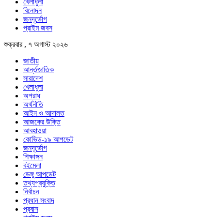
খেলাধুলা
বিনোদন
জনদূর্ভোগ
প্রাইম জবস
শুক্রবার , ৭ অগাস্ট ২০২৬
জাতীয়
আর্ন্তজাতিক
সারাদেশ
খেলাধুলা
অপরাধ
অর্থনীতি
আইন ও আদালত
আজকের উক্তি
আবহাওয়া
কোভিড-১৯ আপডেট
জনদূর্ভোগ
শিক্ষাঙ্গন
বইমেলা
ডেঙ্গু আপডেট
তথ্যপ্রযুক্তি
নির্বাচন
প্রধান সংবাদ
প্রবাস