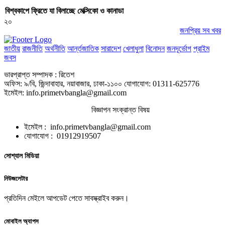
বিশ্বকাপে ফ্রিতে যা বিলাচ্ছে মেক্সিকো ও কানাডা
২০
জনপ্রিয় সব খবর
জাতীয়
রাজনীতি
অর্থনীতি
আর্ন্তজাতিক
সারাদেশ
খেলাধুলা
বিনোদন
জনদূর্ভোগ
প্রাইম
জবস
ভারপ্রাপ্ত সম্পাদক : রিতেশ
অফিস: ৯/বি, জিন্দাবাহার, নয়াবাজার, ঢাকা-১১০০ যোগাযোগ: 01311-625776
ইমেইল: info.primetvbangla@gmail.com
বিজ্ঞাপন সংক্রান্ত বিষয়
ইমেইল : info.primetvbangla@gmail.com
যোগাযোগ : 01912919507
সোশ্যাল মিডিয়া
নিউজলেটার
প্রতিদিন মেইলে আপডেট পেতে সাবস্ক্রাইব করুন।
মোবাইল অ্যাপস