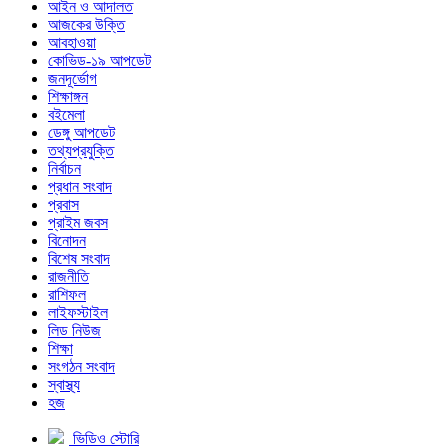
আইন ও আদালত
আজকের উক্তি
আবহাওয়া
কোভিড-১৯ আপডেট
জনদূর্ভোগ
শিক্ষাঙ্গন
বইমেলা
ডেঙ্গু আপডেট
তথ্যপ্রযুক্তি
নির্বাচন
প্রধান সংবাদ
প্রবাস
প্রাইম জবস
বিনোদন
বিশেষ সংবাদ
রাজনীতি
রাশিফল
লাইফস্টাইল
লিড নিউজ
শিক্ষা
সংগঠন সংবাদ
স্বাস্থ্য
হজ
ভিডিও স্টোরি