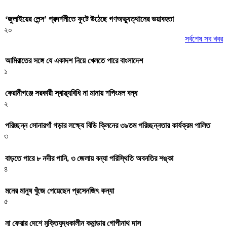
‘জুলাইয়ের লেন্স’ প্রদর্শনীতে ফুটে উঠেছে গণঅভ্যুত্থানের ভয়াবহতা
২০
সর্বশেষ সব খবর
আমিরাতের সঙ্গে যে একাদশ নিয়ে খেলতে পারে বাংলাদেশ
১
কেরানীগঞ্জে সরকারী স্বাস্থ্যবিধি না মানায় শপিংমল বন্ধ
২
পরিচ্ছন্ন সোনারগাঁ গড়ার লক্ষ্যে বিডি ক্লিনের ৩৯তম পরিচ্ছন্নতার কার্যক্রম পালিত
৩
বাড়তে পারে ৮ নদীর পানি, ৩ জেলায় বন্যা পরিস্থিতি অবনতির শঙ্কা
৪
মনের মানুষ খুঁজে পেয়েছেন প্রসেনজিৎ কন্যা
৫
না ফেরার দেশে মুক্তিযুদ্ধকালীন কমান্ডার গোপীনাথ দাস