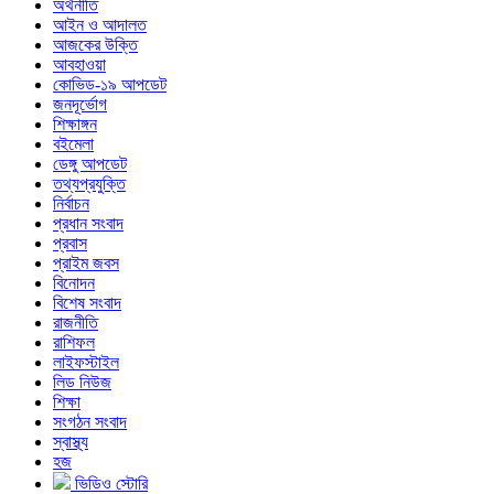
অর্থনীতি
আইন ও আদালত
আজকের উক্তি
আবহাওয়া
কোভিড-১৯ আপডেট
জনদূর্ভোগ
শিক্ষাঙ্গন
বইমেলা
ডেঙ্গু আপডেট
তথ্যপ্রযুক্তি
নির্বাচন
প্রধান সংবাদ
প্রবাস
প্রাইম জবস
বিনোদন
বিশেষ সংবাদ
রাজনীতি
রাশিফল
লাইফস্টাইল
লিড নিউজ
শিক্ষা
সংগঠন সংবাদ
স্বাস্থ্য
হজ
ভিডিও স্টোরি