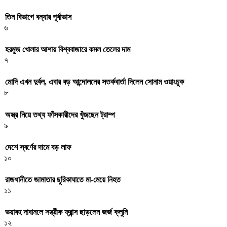
তিন বিভাগে বন্যার পূর্বাভাস
৬
হরমুজ খোলার আশায় বিশ্ববাজারে কমল তেলের দাম
৭
মোদি এখন দুর্বল, এবার বড় আন্দোলনের সতর্কবার্তা দিলেন সোনাম ওয়াংচুক
৮
অস্ত্র নিয়ে তথ্য ফাঁসকারীদের খুঁজছেন ট্রাম্প
৯
দেশে স্বর্ণের দামে বড় লাফ
১০
রাজধানীতে জামাতার ছুরিকাঘাতে মা-মেয়ে নিহত
১১
ভয়াবহ দাবানলে সস্ত্রীক ফ্রান্স ছাড়লেন জর্জ ক্লুনি
১২