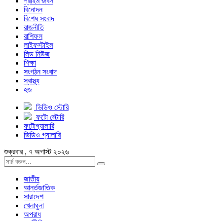
প্রাইম জবস
বিনোদন
বিশেষ সংবাদ
রাজনীতি
রাশিফল
লাইফস্টাইল
লিড নিউজ
শিক্ষা
সংগঠন সংবাদ
স্বাস্থ্য
হজ
ভিডিও স্টোরি
ফটো স্টোরি
ফটোগ্যালারি
ভিডিও গ্যালারি
শুক্রবার , ৭ অগাস্ট ২০২৬
জাতীয়
আর্ন্তজাতিক
সারাদেশ
খেলাধুলা
অপরাধ