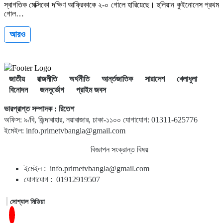
স্বাগতিক মেক্সিকো দক্ষিণ আফ্রিকাকে ২-০ গোলে হারিয়েছে। হুলিয়ান কুইনোনেস প্রথম
গোল…
আরও
জাতীয়
রাজনীতি
অর্থনীতি
আর্ন্তজাতিক
সারাদেশ
খেলাধুলা
বিনোদন
জনদূর্ভোগ
প্রাইম জবস
ভারপ্রাপ্ত সম্পাদক : রিতেশ
অফিস: ৯/বি, জিন্দাবাহার, নয়াবাজার, ঢাকা-১১০০ যোগাযোগ: 01311-625776
ইমেইল: info.primetvbangla@gmail.com
বিজ্ঞাপন সংক্রান্ত বিষয়
ইমেইল : info.primetvbangla@gmail.com
যোগাযোগ : 01912919507
সোশ্যাল মিডিয়া