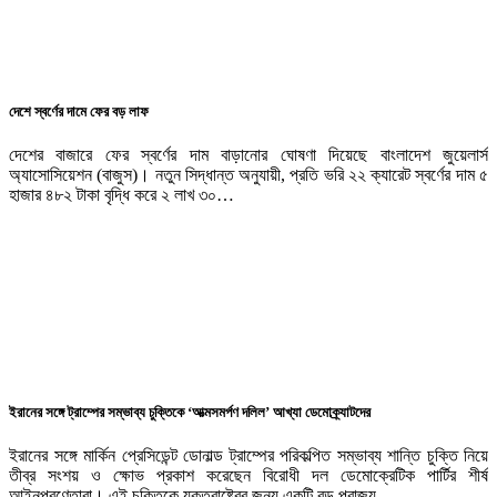
দেশে স্বর্ণের দামে ফের বড় লাফ
দেশের বাজারে ফের স্বর্ণের দাম বাড়ানোর ঘোষণা দিয়েছে বাংলাদেশ জুয়েলার্স
অ্যাসোসিয়েশন (বাজুস)। নতুন সিদ্ধান্ত অনুযায়ী, প্রতি ভরি ২২ ক্যারেট স্বর্ণের দাম ৫
হাজার ৪৮২ টাকা বৃদ্ধি করে ২ লাখ ৩০…
ইরানের সঙ্গে ট্রাম্পের সম্ভাব্য চুক্তিকে ‘আত্মসমর্পণ দলিল’ আখ্যা ডেমোক্র্যাটদের
ইরানের সঙ্গে মার্কিন প্রেসিডেন্ট ডোনাল্ড ট্রাম্পের পরিকল্পিত সম্ভাব্য শান্তি চুক্তি নিয়ে
তীব্র সংশয় ও ক্ষোভ প্রকাশ করেছেন বিরোধী দল ডেমোক্রেটিক পার্টির শীর্ষ
আইনপ্রণেতারা। এই চুক্তিকে যুক্তরাষ্ট্রের জন্য একটি বড় পরাজয়…