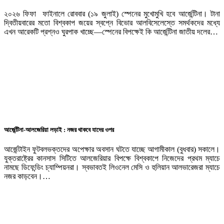
২০২৬ ফিফা ফাইনালে রোববার (১৯ জুলাই) স্পেনের মুখোমুখি হবে আর্জেন্টিনা। টানা
দ্বিতীয়বারের মতো বিশ্বকাপ জয়ের স্বপ্নে বিভোর আলবিসেলেস্তে সমর্থকদের মধ্যে
এখন আরেকটি প্রশ্নও ঘুরপাক খাচ্ছে—স্পেনের বিপক্ষেই কি আর্জেন্টিনা জাতীয় দলের…
আর্জেন্টিনা-আলজেরিয়া লড়াই : নজর থাকবে যাদের ওপর
আর্জেন্টাইন ফুটবলভক্তদের অপেক্ষার অবসান ঘটতে যাচ্ছে আগামীকাল (বুধবার) সকালে।
যুক্তরাষ্ট্রের কানসাস সিটিতে আলজেরিয়ার বিপক্ষে বিশ্বকাপে নিজেদের প্রথম ম্যাচে
নামছে ডিফেন্ডিং চ্যাম্পিয়নরা। স্বভাবতই লিওনেল মেসি ও হুলিয়ান আলভারেজরা ম্যাচে
নজর কাড়বেন।…