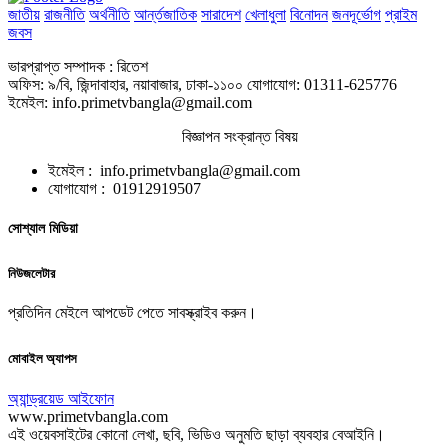
জাতীয়
রাজনীতি
অর্থনীতি
আর্ন্তজাতিক
সারাদেশ
খেলাধুলা
বিনোদন
জনদূর্ভোগ
প্রাইম
জবস
ভারপ্রাপ্ত সম্পাদক : রিতেশ
অফিস: ৯/বি, জিন্দাবাহার, নয়াবাজার, ঢাকা-১১০০ যোগাযোগ: 01311-625776
ইমেইল: info.primetvbangla@gmail.com
বিজ্ঞাপন সংক্রান্ত বিষয়
ইমেইল : info.primetvbangla@gmail.com
যোগাযোগ : 01912919507
সোশ্যাল মিডিয়া
নিউজলেটার
প্রতিদিন মেইলে আপডেট পেতে সাবস্ক্রাইব করুন।
মোবাইল অ্যাপস
অ্যান্ড্রয়েড
আইফোন
www.primetvbangla.com
এই ওয়েবসাইটের কোনো লেখা, ছবি, ভিডিও অনুমতি ছাড়া ব্যবহার বেআইনি।