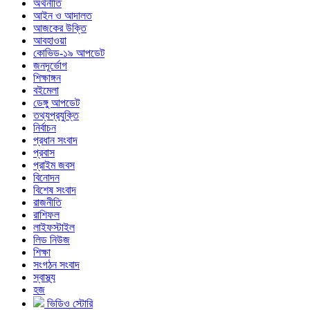
অর্থনীতি
আইন ও আদালত
আজকের উক্তি
আবহাওয়া
কোভিড-১৯ আপডেট
জনদূর্ভোগ
শিক্ষাঙ্গন
বইমেলা
ডেঙ্গু আপডেট
তথ্যপ্রযুক্তি
নির্বাচন
প্রধান সংবাদ
প্রবাস
প্রাইম জবস
বিনোদন
বিশেষ সংবাদ
রাজনীতি
রাশিফল
লাইফস্টাইল
লিড নিউজ
শিক্ষা
সংগঠন সংবাদ
স্বাস্থ্য
হজ
ভিডিও স্টোরি