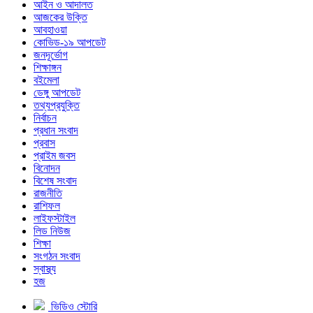
আইন ও আদালত
আজকের উক্তি
আবহাওয়া
কোভিড-১৯ আপডেট
জনদূর্ভোগ
শিক্ষাঙ্গন
বইমেলা
ডেঙ্গু আপডেট
তথ্যপ্রযুক্তি
নির্বাচন
প্রধান সংবাদ
প্রবাস
প্রাইম জবস
বিনোদন
বিশেষ সংবাদ
রাজনীতি
রাশিফল
লাইফস্টাইল
লিড নিউজ
শিক্ষা
সংগঠন সংবাদ
স্বাস্থ্য
হজ
ভিডিও স্টোরি