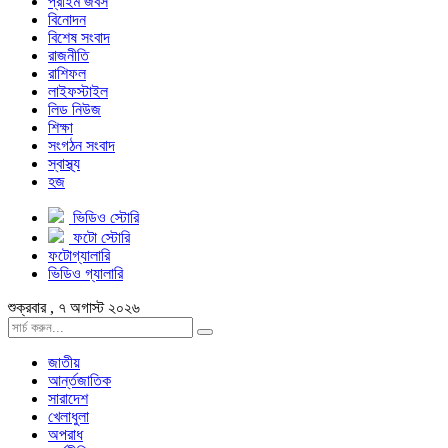
প্রাইম জবস
বিনোদন
বিশেষ সংবাদ
রাজনীতি
রাশিফল
লাইফস্টাইল
লিড নিউজ
শিক্ষা
সংগঠন সংবাদ
স্বাস্থ্য
হজ
ভিডিও স্টোরি
ফটো স্টোরি
ফটোগ্যালারি
ভিডিও গ্যালারি
শুক্রবার , ৭ অগাস্ট ২০২৬
জাতীয়
আর্ন্তজাতিক
সারাদেশ
খেলাধুলা
অপরাধ