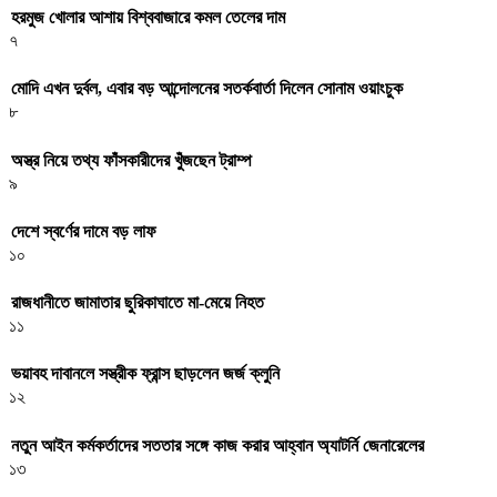
হরমুজ খোলার আশায় বিশ্ববাজারে কমল তেলের দাম
৭
মোদি এখন দুর্বল, এবার বড় আন্দোলনের সতর্কবার্তা দিলেন সোনাম ওয়াংচুক
৮
অস্ত্র নিয়ে তথ্য ফাঁসকারীদের খুঁজছেন ট্রাম্প
৯
দেশে স্বর্ণের দামে বড় লাফ
১০
রাজধানীতে জামাতার ছুরিকাঘাতে মা-মেয়ে নিহত
১১
ভয়াবহ দাবানলে সস্ত্রীক ফ্রান্স ছাড়লেন জর্জ ক্লুনি
১২
নতুন আইন কর্মকর্তাদের সততার সঙ্গে কাজ করার আহ্বান অ্যাটর্নি জেনারেলের
১৩