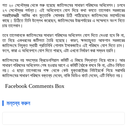
গত ২০ সেপ্টেম্বর থেকে শুরু হয়েছে জাতিসংঘের সাধারণ পরিষদের অধিবেশন। চলবে
২৭ সেপ্টেম্বর পর্যন্ত। এই অধিবেশনে যোগ দিয়ে কথা বলতে তালেবান সরকারের
পররাষ্ট্রমন্ত্রী আমির খান মুত্তাকি সোমবার চিঠি পাঠিয়েছেন জাতিসংঘের মহাসচিবের
কাছে। চিঠিতে তিনি উল্লেখ করেছেন, জাতিসংঘের উচ্চপর্যায়ের এ সম্মেলনে অংশ নিতে
চায় তালেবান।
তবে তালেবানকে জাতিসংঘের সাধারণ পরিষদের অধিবেশন যোগ দিতে দেওয়া হবে কি না,
তা নিয়ে একধরনের জটিলতা তৈরি হয়েছে। কারণ, ক্ষমতাচ্যুত আফগান সরকারের
জাতিসংঘে নিযুক্ত স্থায়ী প্রতিনিধি গোলাম ইসাকজাইও এই পরিষদে যোগ দিতে চান।
ফলে, কারা এ অধিবেশনে যোগ দিতে পারবে, এটা এখনো নির্ধারণ করা সম্ভব হয়নি।
জাতিসংঘের নয় সদস্যের ক্রিডেনশিয়াল কমিটি এ বিষয়ে সিদ্ধান্ত নিয়ে থাকে। আর
সাধারণ পরিষদের অধিবেশন শেষ হওয়ার আগে এ কমিটি বৈঠকে বসবে কি না, এটাও নিশ্চিত
নয়। এ ছাড়া তালেবানের পক্ষ থেকে কেউ যুক্তরাষ্ট্রের নিউইয়র্কে গিয়ে সরাসরি
জাতিসংঘের সাধারণ পরিষদে বক্তব্য দেবেন, নাকি ভিডিও বার্তা দেবেন, এটি নিশ্চিত নয়।
Facebook Comments Box
মন্তব্য করুন