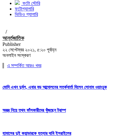
ফটো স্টোরি
ফটোগ্যালারি
ভিডিও গ্যালারি
/
আর্ন্তজাতিক
Publisher
২২ সেপ্টেম্বর ২০২১, ৫:২০ পূর্বাহ্ন
অনলাইন সংস্করণ
এ সম্পর্কিত আরও খবর
মোদি এখন দুর্বল, এবার বড় আন্দোলনের সতর্কবার্তা দিলেন সোনাম ওয়াংচুক
অস্ত্র নিয়ে তথ্য ফাঁসকারীদের খুঁজছেন ট্রাম্প
হামাসের দুই কমান্ডারকে হত্যার দাবি ইসরাইলের