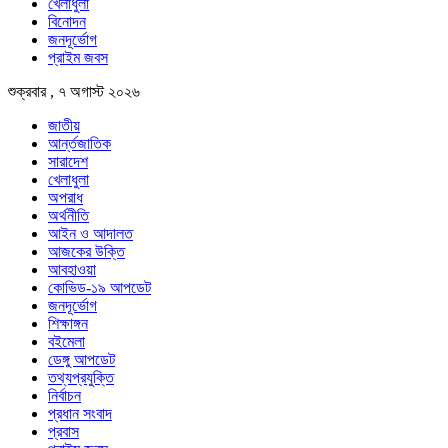
খেলাধুলা
বিনোদন
জনদূর্ভোগ
প্রাইম জবস
শুক্রবার , ৭ অগাস্ট ২০২৬
জাতীয়
আর্ন্তজাতিক
সারাদেশ
খেলাধুলা
অপরাধ
অর্থনীতি
আইন ও আদালত
আজকের উক্তি
আবহাওয়া
কোভিড-১৯ আপডেট
জনদূর্ভোগ
শিক্ষাঙ্গন
বইমেলা
ডেঙ্গু আপডেট
তথ্যপ্রযুক্তি
নির্বাচন
প্রধান সংবাদ
প্রবাস