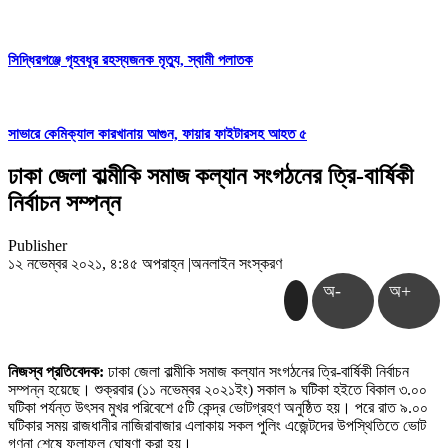
সিদ্ধিরগঞ্জে গৃহবধূর রহস্যজনক মৃত্যু, স্বামী পলাতক
সাভারে কেমিক্যাল কারখানায় আগুন, ফায়ার ফাইটারসহ আহত ৫
ঢাকা জেলা বাল্মীকি সমাজ কল্যান সংগঠনের ত্রি-বার্ষিকী
নির্বাচন সম্পন্ন
Publisher
১২ নভেম্বর ২০২১, ৪:৪৫ অপরাহ্ন
|
অনলাইন সংস্করণ
অ-
অ+
নিজস্ব প্রতিবেদক:
ঢাকা জেলা বাল্মীকি সমাজ কল্যান সংগঠনের ত্রি-বার্ষিকী নির্বাচন
সম্পন্ন হয়েছে। শুক্রবার (১১ নভেম্বর ২০২১ইং) সকাল ৯ ঘটিকা হইতে বিকাল ৩.০০
ঘটিকা পর্যন্ত উৎসব মুখর পরিবেশে ৫টি কেন্দ্র ভোটগ্রহণ অনুষ্ঠিত হয়। পরে রাত ৯.০০
ঘটিকার সময় রাজধানীর নাজিরাবাজার এলাকায় সকল পুলিং এজেন্টদের উপস্থিতিতে ভোট
গণনা শেষে ফলাফল ঘোষণা করা হয়।