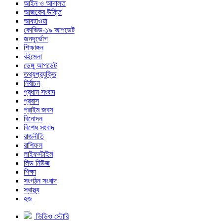
আইন ও আদালত
আজকের উক্তি
আবহাওয়া
কোভিড-১৯ আপডেট
জনদূর্ভোগ
শিক্ষাঙ্গন
বইমেলা
ডেঙ্গু আপডেট
তথ্যপ্রযুক্তি
নির্বাচন
প্রধান সংবাদ
প্রবাস
প্রাইম জবস
বিনোদন
বিশেষ সংবাদ
রাজনীতি
রাশিফল
লাইফস্টাইল
লিড নিউজ
শিক্ষা
সংগঠন সংবাদ
স্বাস্থ্য
হজ
ভিডিও স্টোরি