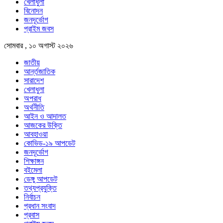
খেলাধুলা
বিনোদন
জনদূর্ভোগ
প্রাইম জবস
সোমবার , ১০ অগাস্ট ২০২৬
জাতীয়
আর্ন্তজাতিক
সারাদেশ
খেলাধুলা
অপরাধ
অর্থনীতি
আইন ও আদালত
আজকের উক্তি
আবহাওয়া
কোভিড-১৯ আপডেট
জনদূর্ভোগ
শিক্ষাঙ্গন
বইমেলা
ডেঙ্গু আপডেট
তথ্যপ্রযুক্তি
নির্বাচন
প্রধান সংবাদ
প্রবাস