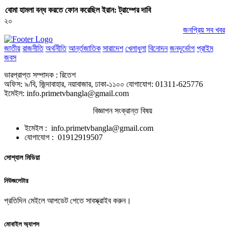
বোমা হামলা বন্ধ করতে ফোন করেছিল ইরান: ট্রাম্পের দাবি
২০
জনপ্রিয় সব খবর
জাতীয়
রাজনীতি
অর্থনীতি
আর্ন্তজাতিক
সারাদেশ
খেলাধুলা
বিনোদন
জনদূর্ভোগ
প্রাইম
জবস
ভারপ্রাপ্ত সম্পাদক : রিতেশ
অফিস: ৯/বি, জিন্দাবাহার, নয়াবাজার, ঢাকা-১১০০ যোগাযোগ: 01311-625776
ইমেইল: info.primetvbangla@gmail.com
বিজ্ঞাপন সংক্রান্ত বিষয়
ইমেইল : info.primetvbangla@gmail.com
যোগাযোগ : 01912919507
সোশ্যাল মিডিয়া
নিউজলেটার
প্রতিদিন মেইলে আপডেট পেতে সাবস্ক্রাইব করুন।
মোবাইল অ্যাপস