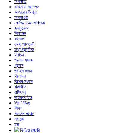
অর্থনীতি
আইন ও আদালত
আজকের উক্তি
আবহাওয়া
কোভিড-১৯ আপডেট
জনদূর্ভোগ
শিক্ষাঙ্গন
বইমেলা
ডেঙ্গু আপডেট
তথ্যপ্রযুক্তি
নির্বাচন
প্রধান সংবাদ
প্রবাস
প্রাইম জবস
বিনোদন
বিশেষ সংবাদ
রাজনীতি
রাশিফল
লাইফস্টাইল
লিড নিউজ
শিক্ষা
সংগঠন সংবাদ
স্বাস্থ্য
হজ
ভিডিও স্টোরি