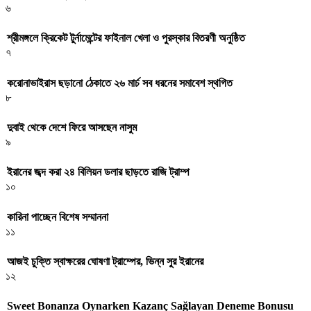
৬
শ্রীমঙ্গলে ক্রিকেট টুর্নামেন্টের ফাইনাল খেলা ও পুরস্কার বিতরণী অনুষ্ঠিত
৭
করোনাভাইরাস ছড়ানো ঠেকাতে ২৬ মার্চ সব ধরনের সমাবেশ স্থগিত
৮
দুবাই থেকে দেশে ফিরে আসছেন নাসুম
৯
ইরানের জব্দ করা ২৪ বিলিয়ন ডলার ছাড়তে রাজি ট্রাম্প
১০
কারিনা পাচ্ছেন বিশেষ সম্মাননা
১১
আজই চুক্তি স্বাক্ষরের ঘোষণা ট্রাম্পের, ভিন্ন সুর ইরানের
১২
Sweet Bonanza Oynarken Kazanç Sağlayan Deneme Bonusu