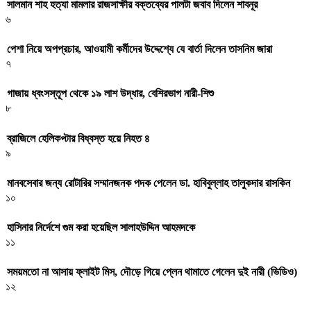
সালমান শাহ হত্যা মামলার রাজসাক্ষীর বক্তব্যের পালটা জবাব দিলেন শাবনূর
৬
পেশা নিয়ে অপপ্রচার, আওয়ামী কর্মীদের উদ্দেশ্যে যে বার্তা দিলেন তাসনিম জারা
৭
গাজায় ধ্বংসস্তূপ থেকে ১৯ লাশ উদ্ধার, বেশিরভাগ নারী-শিশু
৮
ব্রাজিলে হেলিকপ্টার বিধ্বস্ত হয়ে নিহত ৪
৯
মানবসেবার জন্য রোটারির সম্মানজনক পদক পেলেন ডা. হাবিবুল্লাহ তালুকদার রাসকিন
১০
হাসিনার নির্দেশে গুম করা হয়েছিল সালাহউদ্দিন আহমদকে
১১
সময়মতো না আসায় ফ্লাইট মিস, দৌড়ে গিয়ে প্লেন থামাতে গেলেন দুই নারী (ভিডিও)
১২