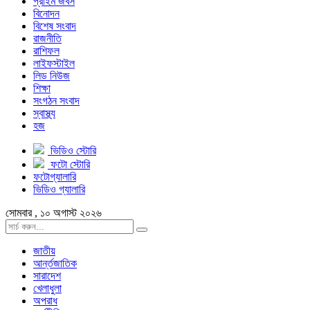
প্রাইম জবস
বিনোদন
বিশেষ সংবাদ
রাজনীতি
রাশিফল
লাইফস্টাইল
লিড নিউজ
শিক্ষা
সংগঠন সংবাদ
স্বাস্থ্য
হজ
ভিডিও স্টোরি
ফটো স্টোরি
ফটোগ্যালারি
ভিডিও গ্যালারি
সোমবার , ১০ অগাস্ট ২০২৬
জাতীয়
আর্ন্তজাতিক
সারাদেশ
খেলাধুলা
অপরাধ