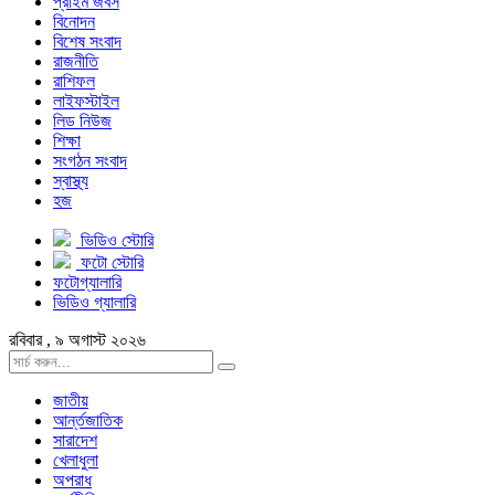
প্রাইম জবস
বিনোদন
বিশেষ সংবাদ
রাজনীতি
রাশিফল
লাইফস্টাইল
লিড নিউজ
শিক্ষা
সংগঠন সংবাদ
স্বাস্থ্য
হজ
ভিডিও স্টোরি
ফটো স্টোরি
ফটোগ্যালারি
ভিডিও গ্যালারি
রবিবার , ৯ অগাস্ট ২০২৬
জাতীয়
আর্ন্তজাতিক
সারাদেশ
খেলাধুলা
অপরাধ