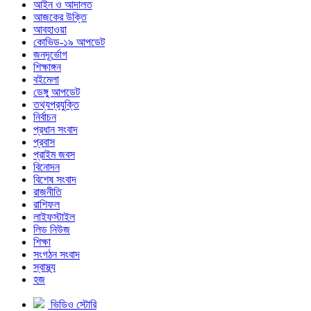
আইন ও আদালত
আজকের উক্তি
আবহাওয়া
কোভিড-১৯ আপডেট
জনদূর্ভোগ
শিক্ষাঙ্গন
বইমেলা
ডেঙ্গু আপডেট
তথ্যপ্রযুক্তি
নির্বাচন
প্রধান সংবাদ
প্রবাস
প্রাইম জবস
বিনোদন
বিশেষ সংবাদ
রাজনীতি
রাশিফল
লাইফস্টাইল
লিড নিউজ
শিক্ষা
সংগঠন সংবাদ
স্বাস্থ্য
হজ
ভিডিও স্টোরি