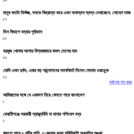
মানুষ কতটা নির্লজ্জ, দলকে বিভ্রান্ত করে এখন অবাস্তব স্বপ্ন দেখাচ্ছেন: সোহেল তাজ
১৭
তিন বিভাগে বন্যার পূর্বাভাস
১৮
হরমুজ খোলার আশায় বিশ্ববাজারে কমল তেলের দাম
১৯
মোদি এখন দুর্বল, এবার বড় আন্দোলনের সতর্কবার্তা দিলেন সোনাম ওয়াংচুক
২০
সর্বশেষ সব খবর
আমিরাতের সঙ্গে যে একাদশ নিয়ে খেলতে পারে বাংলাদেশ
১
কেরানীগঞ্জে সরকারী স্বাস্থ্যবিধি না মানায় শপিংমল বন্ধ
২
বাড়তে পারে ৮ নদীর পানি, ৩ জেলায় বন্যা পরিস্থিতি অবনতির শঙ্কা