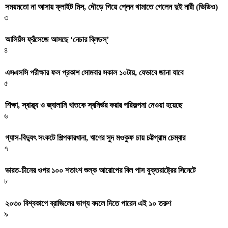
সময়মতো না আসায় ফ্লাইট মিস, দৌড়ে গিয়ে প্লেন থামাতে গেলেন দুই নারী (ভিডিও)
৩
আলিয়ঁস ফ্রঁসেজে আসছে ‘নেচার ব্লিডস্’
৪
এসএসসি পরীক্ষার ফল প্রকাশ সোমবার সকাল ১০টায়, যেভাবে জানা যাবে
৫
শিক্ষা, স্বাস্থ্য ও জ্বালানি খাতকে স্বনির্ভর করার পরিকল্পনা নেওয়া হয়েছে
৬
গ্যাস-বিদ্যুৎ সংকটে শিল্পকারখানা, ঋণের সুদ মওকুফ চায় চট্টগ্রাম চেম্বার
৭
ভারত-চীনের ওপর ১০০ শতাংশ শুল্ক আরোপের বিল পাস যুক্তরাষ্ট্রের সিনেটে
৮
২০৩০ বিশ্বকাপে ব্রাজিলের ভাগ্য বদলে দিতে পারেন এই ১০ তরুণ
৯