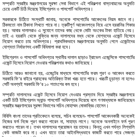
সম্প্রতি স্বরাষ্ট্র মন্ত্রণালয়ের সুরক্ষা সেবা বিভাগে এই পরিকল্পনা বাস্তবায়নের অনুমতি
চেয়ে একটি চিঠি দিয়েছে ইমিগ্রেশন ও পাসপোর্ট অধিদপ্তর।
সরকারকে চিঠিতে সংস্থাটি জানায়, অনেকে পাসপোর্টের আবেদনের নিয়ম জানে না।
ঠিকমতো নাম ঠিকানা লিখতে পারে না। ত্রুটিপূর্ণ আবেদনপত্র নিয়ে এসে হয়রানির শিকার
হয়। আবার দালালরাও এ সুযোগে তাদের কাছ থেকে মোটা অংকের টাকা হাতিয়ে নেয়।
তাই এ হয়রানি থেকে মুক্তির জন্য দালালদের মধ্য থেকে যোগ্যদের এজেন্ট হিসেবে
নিয়োগ করতে চায় অধিদপ্তর। প্রাথমিকভাবে মন্ত্রণালয়ের অনুমতি পেলে এজেন্টদের
যোগ্যতা নির্ধারণসহ একটি বিধিমালা করা হবে।
ইমিগ্রেশন ও পাসপোর্ট অধিদপ্তর স্থানীয় দালাল ছাড়াও ট্রাভেল এজেন্সিকে পাসপোর্টের
এজেন্ট হিসেবে নিয়োগ দেওয়ার পরিকল্পনার কথাও জানিয়েছে।
চিঠিতে আরও জানানো হয়, এজেন্টের মাধ্যমে পাসপোর্টের ফরম পূরণ ও আবেদন করতে
সরকারি ফি’র বাইরে গ্রাহকের অতিরিক্ত টাকা খরচ হতে পারে। খরচটি চূড়ান্ত না হলেও
সেটি অবশ্যই সরকারি ফি’র ১০ শতাংশের কম হবে।
সম্প্রতি দালালদের এজেন্ট হিসেবে নিয়োগ দেওয়ার প্রস্তাব দিয়ে স্বরাষ্ট্র মন্ত্রণালয়ে
একটি চিঠি ইমিগ্রেশন অ্যান্ড পাসপোর্ট অধিদপ্তর দিয়েছে বলে গণমাধ্যমকে জানিয়েছেন
স্বরাষ্ট্র মন্ত্রণালয়ের সুরক্ষা বিভাগের সচিব মোহাম্মদ মোকাব্বির হোসেন।
বিবিসি বাংলা তাদের প্রতিবেদনে বলেছে, সচিব বলেছেন- পাসপোর্ট আবেদনকারী অনেকেই
নিজের ফর্ম নিজে পূরণ করতে পারেন না, সাহায্য লাগে। অনেকে অনলাইনে ফর্ম পূরণ
করতেও পারেন না। তখন দালালদের প্রয়োজন হয় তাদের। কিন্তু এখন পর্যন্ত লিগ্যালি
কেউ কাজটা করে না। এখন যাতে তারা আইনসিদ্ধভাবে কাজটি করতে পারে সেজন্য