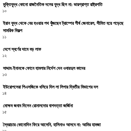
মুক্তিযুদ্ধ কোনো রাজনৈতিক দলের যুদ্ধ ছিল না: ভারপ্রাপ্ত রাষ্ট্রপতি
১০
ইরান যুদ্ধ থেকে বের হওয়ার পথ খুঁজছেন ট্রাম্পের শীর্ষ জেনারেল, সীমিত হয়ে পড়েছে
সামরিক বিকল্প
১১
দেশে স্বর্ণের দামে বড় লাফ
১২
সাদ্দাম-ইনানকে ফোনে হামলার নির্দেশ দেন ওবায়দুল কাদের
১৩
ইউরোপসেরা পিএসজিকে ধসিয়ে দিল লা লিগার দ্বিতীয় বিভাগের দল
১৪
মোক্ষম জবাব দিলেন রোনালদোর বাগদত্তা জর্জিনা
১৫
স্বৈরাচার কোনোদিন ফিরে আসেনি, হাসিনাও আসবে না: আমির হামজা
১৬