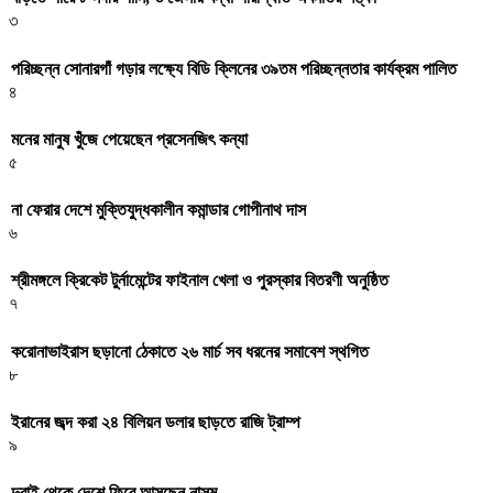
৩
পরিচ্ছন্ন সোনারগাঁ গড়ার লক্ষ্যে বিডি ক্লিনের ৩৯তম পরিচ্ছন্নতার কার্যক্রম পালিত
৪
মনের মানুষ খুঁজে পেয়েছেন প্রসেনজিৎ কন্যা
৫
না ফেরার দেশে মুক্তিযুদ্ধকালীন কমান্ডার গোপীনাথ দাস
৬
শ্রীমঙ্গলে ক্রিকেট টুর্নামেন্টের ফাইনাল খেলা ও পুরস্কার বিতরণী অনুষ্ঠিত
৭
করোনাভাইরাস ছড়ানো ঠেকাতে ২৬ মার্চ সব ধরনের সমাবেশ স্থগিত
৮
ইরানের জব্দ করা ২৪ বিলিয়ন ডলার ছাড়তে রাজি ট্রাম্প
৯
দুবাই থেকে দেশে ফিরে আসছেন নাসুম