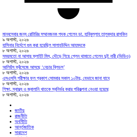
মানবসেবার জন্য রোটারির সম্মানজনক পদক পেলেন ডা. হাবিবুল্লাহ তালুকদার রাসকিন
৯ অগাস্ট, ২০২৬
হাসিনার নির্দেশে গুম করা হয়েছিল সালাহউদ্দিন আহমদকে
৮ অগাস্ট, ২০২৬
সময়মতো না আসায় ফ্লাইট মিস, দৌড়ে গিয়ে প্লেন থামাতে গেলেন দুই নারী (ভিডিও)
৮ অগাস্ট, ২০২৬
আলিয়ঁস ফ্রঁসেজে আসছে ‘নেচার ব্লিডস্’
৮ অগাস্ট, ২০২৬
এসএসসি পরীক্ষার ফল প্রকাশ সোমবার সকাল ১০টায়, যেভাবে জানা যাবে
৮ অগাস্ট, ২০২৬
শিক্ষা, স্বাস্থ্য ও জ্বালানি খাতকে স্বনির্ভর করার পরিকল্পনা নেওয়া হয়েছে
৮ অগাস্ট, ২০২৬
জাতীয়
রাজনীতি
অর্থনীতি
আর্ন্তজাতিক
সারাদেশ