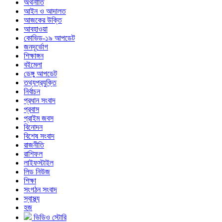
অর্থনীতি
আইন ও আদালত
আজকের উক্তি
আবহাওয়া
কোভিড-১৯ আপডেট
জনদূর্ভোগ
শিক্ষাঙ্গন
বইমেলা
ডেঙ্গু আপডেট
তথ্যপ্রযুক্তি
নির্বাচন
প্রধান সংবাদ
প্রবাস
প্রাইম জবস
বিনোদন
বিশেষ সংবাদ
রাজনীতি
রাশিফল
লাইফস্টাইল
লিড নিউজ
শিক্ষা
সংগঠন সংবাদ
স্বাস্থ্য
হজ
ভিডিও স্টোরি