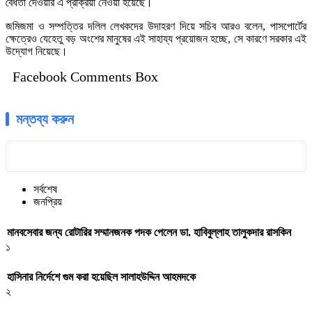
বৈধতা দেওয়ার এ প্রক্রিয়া নেওয়া হয়েছে।
জমিজমা ও সম্পত্তির দলিল লেখকদের উদাহরণ দিয়ে সচিব আরও বলেন, পাসপোর্টের
ক্ষেত্রেও যেহেতু বড় অংশের মানুষের এই সাহায্য প্রয়োজন হচ্ছে, সে কারণে সরকার এই
উদ্যোগ নিয়েছে।
Facebook Comments Box
মন্তব্য করুন
সর্বশেষ
জনপ্রিয়
মানবসেবার জন্য রোটারির সম্মানজনক পদক পেলেন ডা. হাবিবুল্লাহ তালুকদার রাসকিন
১
হাসিনার নির্দেশে গুম করা হয়েছিল সালাহউদ্দিন আহমদকে
২