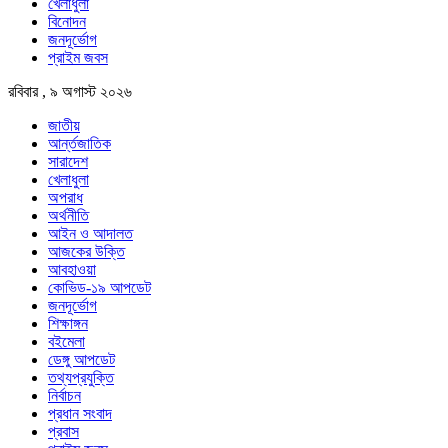
খেলাধুলা
বিনোদন
জনদূর্ভোগ
প্রাইম জবস
রবিবার , ৯ অগাস্ট ২০২৬
জাতীয়
আর্ন্তজাতিক
সারাদেশ
খেলাধুলা
অপরাধ
অর্থনীতি
আইন ও আদালত
আজকের উক্তি
আবহাওয়া
কোভিড-১৯ আপডেট
জনদূর্ভোগ
শিক্ষাঙ্গন
বইমেলা
ডেঙ্গু আপডেট
তথ্যপ্রযুক্তি
নির্বাচন
প্রধান সংবাদ
প্রবাস