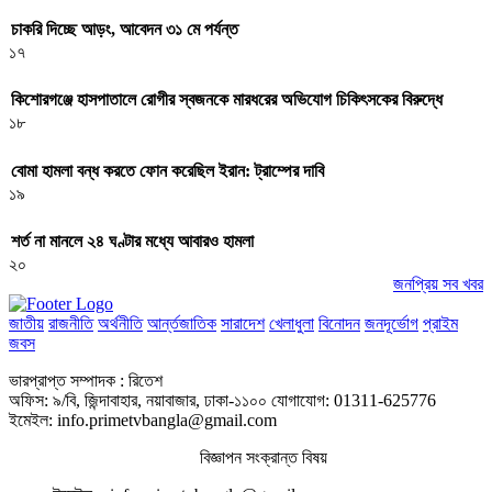
চাকরি দিচ্ছে আড়ং, আবেদন ৩১ মে পর্যন্ত
১৭
কিশোরগঞ্জে হাসপাতালে রোগীর স্বজনকে মারধরের অভিযোগ চিকিৎসকের বিরুদ্ধে
১৮
বোমা হামলা বন্ধ করতে ফোন করেছিল ইরান: ট্রাম্পের দাবি
১৯
শর্ত না মানলে ২৪ ঘণ্টার মধ্যে আবারও হামলা
২০
জনপ্রিয় সব খবর
জাতীয়
রাজনীতি
অর্থনীতি
আর্ন্তজাতিক
সারাদেশ
খেলাধুলা
বিনোদন
জনদূর্ভোগ
প্রাইম
জবস
ভারপ্রাপ্ত সম্পাদক : রিতেশ
অফিস: ৯/বি, জিন্দাবাহার, নয়াবাজার, ঢাকা-১১০০ যোগাযোগ: 01311-625776
ইমেইল: info.primetvbangla@gmail.com
বিজ্ঞাপন সংক্রান্ত বিষয়