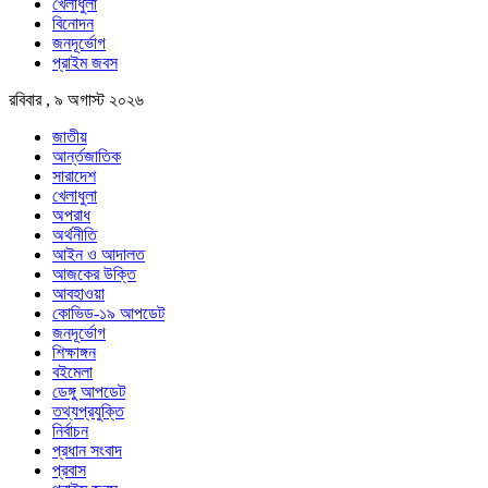
খেলাধুলা
বিনোদন
জনদূর্ভোগ
প্রাইম জবস
রবিবার , ৯ অগাস্ট ২০২৬
জাতীয়
আর্ন্তজাতিক
সারাদেশ
খেলাধুলা
অপরাধ
অর্থনীতি
আইন ও আদালত
আজকের উক্তি
আবহাওয়া
কোভিড-১৯ আপডেট
জনদূর্ভোগ
শিক্ষাঙ্গন
বইমেলা
ডেঙ্গু আপডেট
তথ্যপ্রযুক্তি
নির্বাচন
প্রধান সংবাদ
প্রবাস