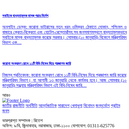
সবাইকে বাধ্যতামূলক মাস্ক পরার নির্দেশ
অনলাইন ডেস্ক: করোনা ভাইরাসের নতুন ধরন ওমিক্রন ঠেকাতে দোকান, শপিংমল ও
বাজারে ক্রেতা-বিক্রেতা এবং হোটেল-রেস্তোরাঁসহ সব জনসমাগমস্থলে বাধ্যতামূলকভাবে
সবাইকে মাস্ক বাধ্যতামূলক করেছে সরকার। সোমবার (১০ জানুয়ারি) বিকেলে মন্ত্রিপরিষদ
বিভাগ এক…
করোনা সংক্রমণ রোধে ১১টি বিধি-নিষেধ দিয়ে প্রজ্ঞাপন জারি
নিজস্ব প্রতিবেদক: করোনা সংক্রমণ রোধে ১১টি বিধি-নিষেধ দিয়ে প্রজ্ঞাপন জারি করেছে
মন্ত্রিপরিষদ বিভাগ। যা আগামী ১৩ জানুয়ারি থেকে কার্যকর হবে। আজ সোমবার (১০
জানুয়ারি) সন্ধ্যায় মন্ত্রিপরিষদ বিভাগ এই বিধি-নিষেধ জারি…
আরও
জাতীয়
রাজনীতি
অর্থনীতি
আর্ন্তজাতিক
সারাদেশ
খেলাধুলা
বিনোদন
জনদূর্ভোগ
প্রাইম
জবস
ভারপ্রাপ্ত সম্পাদক : রিতেশ
অফিস: ৯/বি, জিন্দাবাহার, নয়াবাজার, ঢাকা-১১০০ যোগাযোগ: 01311-625776