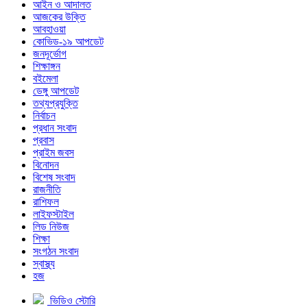
আইন ও আদালত
আজকের উক্তি
আবহাওয়া
কোভিড-১৯ আপডেট
জনদূর্ভোগ
শিক্ষাঙ্গন
বইমেলা
ডেঙ্গু আপডেট
তথ্যপ্রযুক্তি
নির্বাচন
প্রধান সংবাদ
প্রবাস
প্রাইম জবস
বিনোদন
বিশেষ সংবাদ
রাজনীতি
রাশিফল
লাইফস্টাইল
লিড নিউজ
শিক্ষা
সংগঠন সংবাদ
স্বাস্থ্য
হজ
ভিডিও স্টোরি