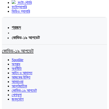
ফটো স্টোরি
ফটোগ্যালারি
ভিডিও গ্যালারি
প্রচ্ছদ
কোভিড-১৯ আপডেট
কোভিড-১৯ আপডেট
Spotlite
অপরাধ
অর্থনীতি
আইন ও আদালত
আজকের উক্তি
আবহাওয়া
আর্ন্তজাতিক
কোভিড-১৯ আপডেট
খেলাধুলা
জনদূর্ভোগ