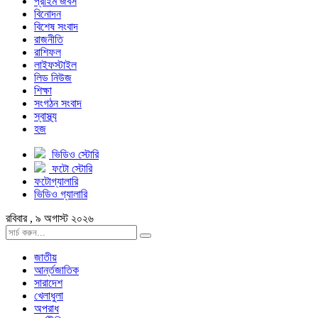
প্রাইম জবস
বিনোদন
বিশেষ সংবাদ
রাজনীতি
রাশিফল
লাইফস্টাইল
লিড নিউজ
শিক্ষা
সংগঠন সংবাদ
স্বাস্থ্য
হজ
ভিডিও স্টোরি
ফটো স্টোরি
ফটোগ্যালারি
ভিডিও গ্যালারি
রবিবার , ৯ অগাস্ট ২০২৬
জাতীয়
আর্ন্তজাতিক
সারাদেশ
খেলাধুলা
অপরাধ