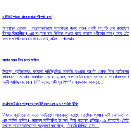
৪ মিনিটে পাওয়া যাবে করোনা পরীক্ষার ফল!
অনলাইন ডেস্ক : করোনাভাইরাস শনাক্তের জন্য নতুন একটি পদ্ধতি বের করেছেন
চীনের বিজ্ঞানীরা। এর মাধ্যমে চার মিনিটে পাওয়া যাবে করোনা পরীক্ষার ফল। আর এই
ফলাফল পিসিআর টেস্টের মতোই সঠিক। পিসিআর…
অর্ধেক লোক নিয়ে চলবে অফিস
নিজস্ব প্রতিবেদক: করোনা পরিস্থিতির অবনতি হওয়ায় অর্ধেক লোক নিয়ে অফিসের
কার্যক্রম চালানোর সিদ্ধান্ত নেওয়া হয়েছে বলে জানিয়েছেন স্বাস্থ্য ও পরিবারকল্যাণ
মন্ত্রী জাহিদ মালেক। তিনি বলেন, এটা খুব শিগগির প্রজ্ঞাপন আকারে…
করোনাভাইরাসে আক্রান্ত অ্যাটর্নি জেনারেল এ এম আমিন উদ্দিন
নিজস্ব প্রতিবেদক: করোনাভাইরাসে আক্রান্ত হয়েছেন রাষ্ট্রের প্রধান আইন কর্মকর্তা এ
এম আমিন উদ্দিন। সামান্য সর্দিকাশির উপসর্গ নিয়ে গতকাল রবিবার (১৬ জানুয়ারি) টেস্ট
করালে করোনাভাইরাসের সংক্রমণ ধরা পড়ে। বিষয়টি নিশ্চিত হতে…