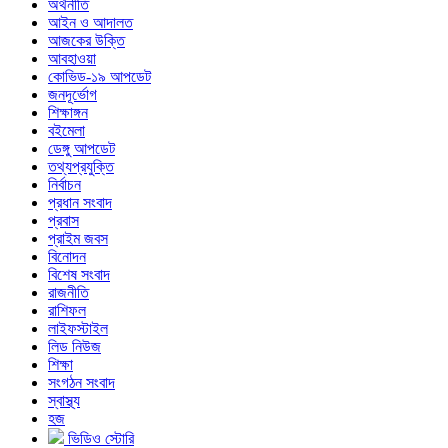
অর্থনীতি
আইন ও আদালত
আজকের উক্তি
আবহাওয়া
কোভিড-১৯ আপডেট
জনদূর্ভোগ
শিক্ষাঙ্গন
বইমেলা
ডেঙ্গু আপডেট
তথ্যপ্রযুক্তি
নির্বাচন
প্রধান সংবাদ
প্রবাস
প্রাইম জবস
বিনোদন
বিশেষ সংবাদ
রাজনীতি
রাশিফল
লাইফস্টাইল
লিড নিউজ
শিক্ষা
সংগঠন সংবাদ
স্বাস্থ্য
হজ
ভিডিও স্টোরি