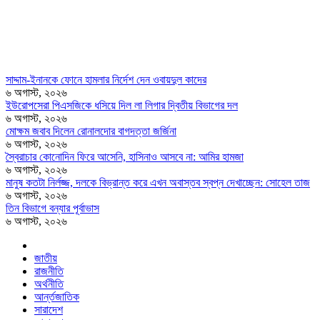
সাদ্দাম-ইনানকে ফোনে হামলার নির্দেশ দেন ওবায়দুল কাদের
৬ অগাস্ট, ২০২৬
ইউরোপসেরা পিএসজিকে ধসিয়ে দিল লা লিগার দ্বিতীয় বিভাগের দল
৬ অগাস্ট, ২০২৬
মোক্ষম জবাব দিলেন রোনালদোর বাগদত্তা জর্জিনা
৬ অগাস্ট, ২০২৬
স্বৈরাচার কোনোদিন ফিরে আসেনি, হাসিনাও আসবে না: আমির হামজা
৬ অগাস্ট, ২০২৬
মানুষ কতটা নির্লজ্জ, দলকে বিভ্রান্ত করে এখন অবাস্তব স্বপ্ন দেখাচ্ছেন: সোহেল তাজ
৬ অগাস্ট, ২০২৬
তিন বিভাগে বন্যার পূর্বাভাস
৬ অগাস্ট, ২০২৬
জাতীয়
রাজনীতি
অর্থনীতি
আর্ন্তজাতিক
সারাদেশ