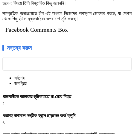
তবে এ বিষয়ে তিনি বিস্তারিত কিছু বলেননি।
সাম্প্রতিক বছরগুলোতে চীন এই অঞ্চলে নিজেদের অবস্থান জোরদার করছে, যা সেখান
থেকে পিছু হটতে যুক্তরাষ্ট্রের ওপর চাপ সৃষ্টি করছে।
Facebook Comments Box
মন্তব্য করুন
সর্বশেষ
জনপ্রিয়
রাজধানীতে জামাতার ছুরিকাঘাতে মা-মেয়ে নিহত
১
ভয়াবহ দাবানলে সস্ত্রীক ফ্রান্স ছাড়লেন জর্জ ক্লুনি
২