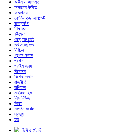
আইন ও আদালত
আজকের উক্তি
আবহাওয়া
কোভিড-১৯ আপডেট
জনদূর্ভোগ
শিক্ষাঙ্গন
বইমেলা
ডেঙ্গু আপডেট
তথ্যপ্রযুক্তি
নির্বাচন
প্রধান সংবাদ
প্রবাস
প্রাইম জবস
বিনোদন
বিশেষ সংবাদ
রাজনীতি
রাশিফল
লাইফস্টাইল
লিড নিউজ
শিক্ষা
সংগঠন সংবাদ
স্বাস্থ্য
হজ
ভিডিও স্টোরি