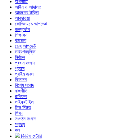
অর্থনীতি
আইন ও আদালত
আজকের উক্তি
আবহাওয়া
কোভিড-১৯ আপডেট
জনদূর্ভোগ
শিক্ষাঙ্গন
বইমেলা
ডেঙ্গু আপডেট
তথ্যপ্রযুক্তি
নির্বাচন
প্রধান সংবাদ
প্রবাস
প্রাইম জবস
বিনোদন
বিশেষ সংবাদ
রাজনীতি
রাশিফল
লাইফস্টাইল
লিড নিউজ
শিক্ষা
সংগঠন সংবাদ
স্বাস্থ্য
হজ
ভিডিও স্টোরি