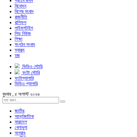
প্রাইম জবস
বিনোদন
বিশেষ সংবাদ
রাজনীতি
রাশিফল
লাইফস্টাইল
লিড নিউজ
শিক্ষা
সংগঠন সংবাদ
স্বাস্থ্য
হজ
ভিডিও স্টোরি
ফটো স্টোরি
ফটোগ্যালারি
ভিডিও গ্যালারি
বুধবার , ৫ অগাস্ট ২০২৬
জাতীয়
আর্ন্তজাতিক
সারাদেশ
খেলাধুলা
অপরাধ