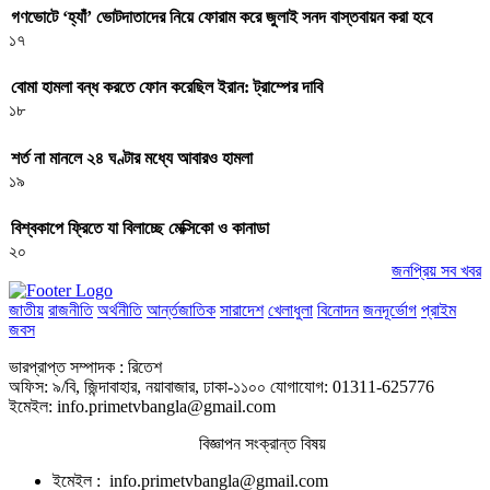
গণভোটে ‘হ্যাঁ’ ভোটদাতাদের নিয়ে ফোরাম করে জুলাই সনদ বাস্তবায়ন করা হবে
১৭
বোমা হামলা বন্ধ করতে ফোন করেছিল ইরান: ট্রাম্পের দাবি
১৮
শর্ত না মানলে ২৪ ঘণ্টার মধ্যে আবারও হামলা
১৯
বিশ্বকাপে ফ্রিতে যা বিলাচ্ছে মেক্সিকো ও কানাডা
২০
জনপ্রিয় সব খবর
জাতীয়
রাজনীতি
অর্থনীতি
আর্ন্তজাতিক
সারাদেশ
খেলাধুলা
বিনোদন
জনদূর্ভোগ
প্রাইম
জবস
ভারপ্রাপ্ত সম্পাদক : রিতেশ
অফিস: ৯/বি, জিন্দাবাহার, নয়াবাজার, ঢাকা-১১০০ যোগাযোগ: 01311-625776
ইমেইল: info.primetvbangla@gmail.com
বিজ্ঞাপন সংক্রান্ত বিষয়
ইমেইল : info.primetvbangla@gmail.com