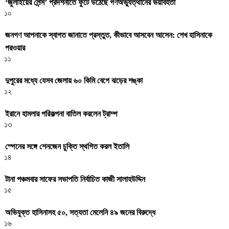
‘জুলাইয়ের লেন্স’ প্রদর্শনীতে ফুটে উঠেছে গণঅভ্যুত্থানের ভয়াবহতা
১০
জনগণ আপনাকে স্বাগত জানাতে প্রস্তুত, কীভাবে আসবেন আসেন: শেখ হাসিনাকে
পরওয়ার
১১
দুপুরের মধ্যে যেসব জেলায় ৬০ কিমি বেগে ঝড়ের শঙ্কা
১২
ইরানে হামলার পরিকল্পনা বাতিল করলেন ট্রাম্প
১৩
স্পেনের সঙ্গে শেনজেন চুক্তি স্থগিত করল ইতালি
১৪
টানা পঞ্চমবার সাফের সভাপতি নির্বাচিত কাজী সালাহউদ্দিন
১৫
অভিযুক্ত হাসিনাসহ ৫০, সত্যতা মেলেনি ৪৯ জনের বিরুদ্ধে
১৬