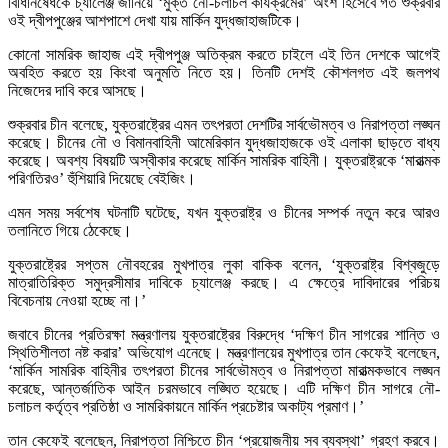
বিধিনিষেধকে চ্যালেঞ্জ জানিয়ে ‘মুক্ত নৌ-চলাচল কার্যক্রমের’ অংশ হিসেবে গত শুক্রবার
ওই দ্বীপপুঞ্জের আশপাশে দেখা যায় মার্কিন যুদ্ধজাহাজটিকে।
কোনো সামরিক জাহাজ এই দ্বীপপুঞ্জ অতিক্রম করতে চাইলে এই তিন দেশকে আগেই
অবহিত করতে হয় কিংবা অনুমতি নিতে হয়। তিনটি দেশই কৌশলগত এই জলপথ
নিজেদের দাবি করে আসছে।
শুক্রবার চীন বলেছে, যুক্তরাষ্ট্রের এমন তৎপরতা দেশটির সার্বভৌমত্ব ও নিরাপত্তা লঙ্ঘন
করেছে। চীনের নৌ ও বিমানবাহিনী আমেরিকান যুদ্ধজাহাজকে ওই এলাকা ছাড়তে বাধ্য
করেছে। অবশ্য বিষয়টি অস্বীকার করেছে মার্কিন সামরিক বাহিনী। যুক্তরাষ্ট্রকে ‘মারাত্মক
পরিণতিরও’ হুঁশিয়ারি দিয়েছে বেইজিং।
এমন সময় সর্বশেষ ঘটনাটি ঘটেছে, যখন যুক্তরাষ্ট্র ও চীনের সম্পর্ক নতুন করে আরও
তলানিতে গিয়ে ঠেকেছে।
যুক্তরাষ্ট্রের সপ্তম নৌবহরের মুখপাত্র লুকা বাকিক বলেন, ‘যুক্তরাষ্ট্র বিশ্বজুড়ে
মাত্রাতিরিক্ত সমুদ্রসীমার দাবিকে চ্যালেঞ্জ করছে। এ ক্ষেত্রে দাবিদারের পরিচয়
বিবেচনায় নেওয়া হচ্ছে না।’
জবাবে চীনের প্রতিরক্ষা মন্ত্রণালয় যুক্তরাষ্ট্রের বিরুদ্ধে ‘দক্ষিণ চীন সাগরের শান্তি ও
স্থিতিশীলতা নষ্ট করার’ অভিযোগ এনেছে। মন্ত্রণালয়ের মুখপাত্র তান কেফেই বলেছেন,
‘মার্কিন সামরিক বাহিনীর তৎপরতা চীনের সার্বভৌমত্ব ও নিরাপত্তা মারাত্মকভাবে লঙ্ঘন
করেছে, আন্তর্জাতিক আইন চরমভাবে লঙ্ঘিত হয়েছে। এটি দক্ষিণ চীন সাগরে নৌ-
চলাচল কর্তৃত্ব প্রতিষ্ঠা ও সামরিকায়নে মার্কিন প্রচেষ্টার অকাট্য প্রমাণ।’
তান কেফেই বলেছেন, নিরাপত্তা নিশ্চিতে চীন ‘প্রয়োজনীয় সব ব্যবস্থা’ গ্রহণ করবে।