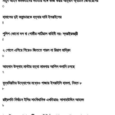
নতুন আইন কর্মকর্তাদের সততার সঙ্গে কাজ করার আহ্বান অ্যাটর্নি জেনারেলের
৩
হামাসের দুই কমান্ডারকে হত্যার দাবি ইসরাইলের
৪
পুলিশ কোনো দল বা গোষ্ঠীর লাঠিয়াল বাহিনী নয়: স্বরাষ্ট্রমন্ত্রী
৫
২ গোলে এগিয়ে গিয়েও জিততে পারল না রিয়াল মাদ্রিদ
৬
আহসান উল্লাহ মাস্টার হত্যা মামলায় আপিল শুনানি চলছে
৭
যুদ্ধবিরতির উদ্যোগের মধ্যেও গাজায় ইসরাইলি হামলা, নিহত ৮
৮
রাষ্ট্রপতি নির্বাচন ইসির সাংবিধানিক এখতিয়ার: সালাহউদ্দিন আহমদ
৯