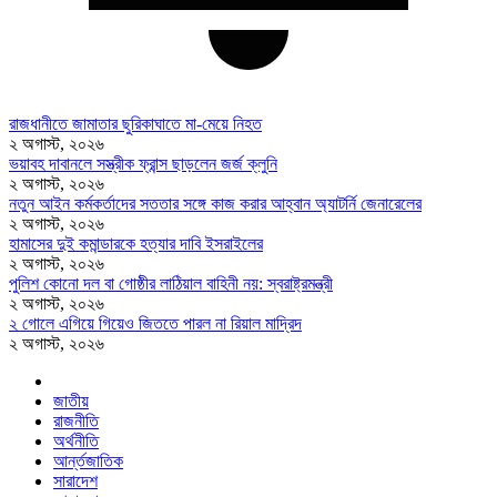
রাজধানীতে জামাতার ছুরিকাঘাতে মা-মেয়ে নিহত
২ অগাস্ট, ২০২৬
ভয়াবহ দাবানলে সস্ত্রীক ফ্রান্স ছাড়লেন জর্জ ক্লুনি
২ অগাস্ট, ২০২৬
নতুন আইন কর্মকর্তাদের সততার সঙ্গে কাজ করার আহ্বান অ্যাটর্নি জেনারেলের
২ অগাস্ট, ২০২৬
হামাসের দুই কমান্ডারকে হত্যার দাবি ইসরাইলের
২ অগাস্ট, ২০২৬
পুলিশ কোনো দল বা গোষ্ঠীর লাঠিয়াল বাহিনী নয়: স্বরাষ্ট্রমন্ত্রী
২ অগাস্ট, ২০২৬
২ গোলে এগিয়ে গিয়েও জিততে পারল না রিয়াল মাদ্রিদ
২ অগাস্ট, ২০২৬
জাতীয়
রাজনীতি
অর্থনীতি
আর্ন্তজাতিক
সারাদেশ