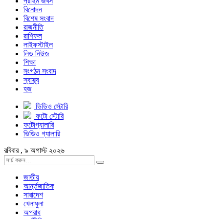
প্রাইম জবস
বিনোদন
বিশেষ সংবাদ
রাজনীতি
রাশিফল
লাইফস্টাইল
লিড নিউজ
শিক্ষা
সংগঠন সংবাদ
স্বাস্থ্য
হজ
ভিডিও স্টোরি
ফটো স্টোরি
ফটোগ্যালারি
ভিডিও গ্যালারি
রবিবার , ৯ অগাস্ট ২০২৬
জাতীয়
আর্ন্তজাতিক
সারাদেশ
খেলাধুলা
অপরাধ