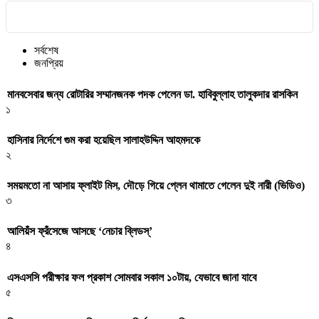
সর্বশেষ
জনপ্রিয়
মানবসেবার জন্য রোটারির সম্মানজনক পদক পেলেন ডা. হাবিবুল্লাহ তালুকদার রাসকিন
১
হাসিনার নির্দেশে গুম করা হয়েছিল সালাহউদ্দিন আহমদকে
২
সময়মতো না আসায় ফ্লাইট মিস, দৌড়ে গিয়ে প্লেন থামাতে গেলেন দুই নারী (ভিডিও)
৩
আলিয়ঁস ফ্রঁসেজে আসছে ‘নেচার ব্লিডস্’
৪
এসএসসি পরীক্ষার ফল প্রকাশ সোমবার সকাল ১০টায়, যেভাবে জানা যাবে
৫