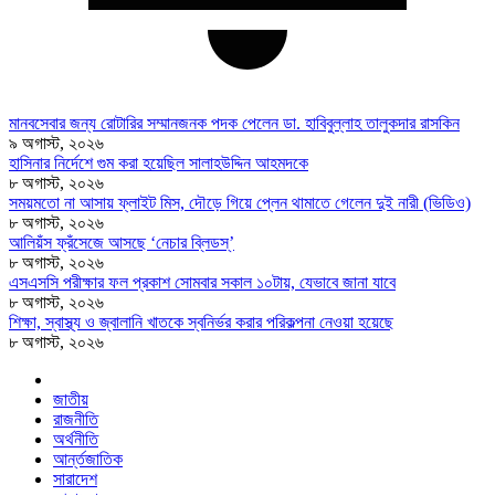
মানবসেবার জন্য রোটারির সম্মানজনক পদক পেলেন ডা. হাবিবুল্লাহ তালুকদার রাসকিন
৯ অগাস্ট, ২০২৬
হাসিনার নির্দেশে গুম করা হয়েছিল সালাহউদ্দিন আহমদকে
৮ অগাস্ট, ২০২৬
সময়মতো না আসায় ফ্লাইট মিস, দৌড়ে গিয়ে প্লেন থামাতে গেলেন দুই নারী (ভিডিও)
৮ অগাস্ট, ২০২৬
আলিয়ঁস ফ্রঁসেজে আসছে ‘নেচার ব্লিডস্’
৮ অগাস্ট, ২০২৬
এসএসসি পরীক্ষার ফল প্রকাশ সোমবার সকাল ১০টায়, যেভাবে জানা যাবে
৮ অগাস্ট, ২০২৬
শিক্ষা, স্বাস্থ্য ও জ্বালানি খাতকে স্বনির্ভর করার পরিকল্পনা নেওয়া হয়েছে
৮ অগাস্ট, ২০২৬
জাতীয়
রাজনীতি
অর্থনীতি
আর্ন্তজাতিক
সারাদেশ