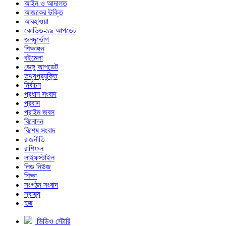
আইন ও আদালত
আজকের উক্তি
আবহাওয়া
কোভিড-১৯ আপডেট
জনদূর্ভোগ
শিক্ষাঙ্গন
বইমেলা
ডেঙ্গু আপডেট
তথ্যপ্রযুক্তি
নির্বাচন
প্রধান সংবাদ
প্রবাস
প্রাইম জবস
বিনোদন
বিশেষ সংবাদ
রাজনীতি
রাশিফল
লাইফস্টাইল
লিড নিউজ
শিক্ষা
সংগঠন সংবাদ
স্বাস্থ্য
হজ
ভিডিও স্টোরি