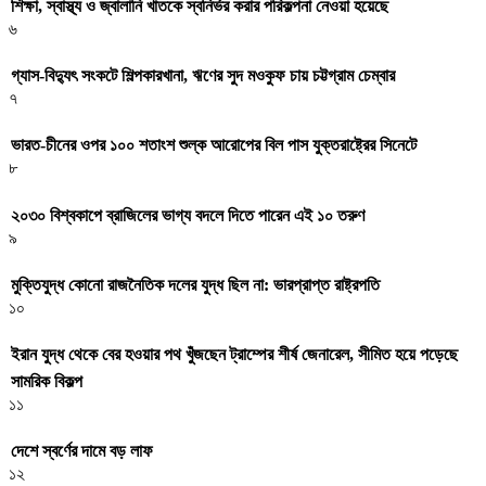
শিক্ষা, স্বাস্থ্য ও জ্বালানি খাতকে স্বনির্ভর করার পরিকল্পনা নেওয়া হয়েছে
৬
গ্যাস-বিদ্যুৎ সংকটে শিল্পকারখানা, ঋণের সুদ মওকুফ চায় চট্টগ্রাম চেম্বার
৭
ভারত-চীনের ওপর ১০০ শতাংশ শুল্ক আরোপের বিল পাস যুক্তরাষ্ট্রের সিনেটে
৮
২০৩০ বিশ্বকাপে ব্রাজিলের ভাগ্য বদলে দিতে পারেন এই ১০ তরুণ
৯
মুক্তিযুদ্ধ কোনো রাজনৈতিক দলের যুদ্ধ ছিল না: ভারপ্রাপ্ত রাষ্ট্রপতি
১০
ইরান যুদ্ধ থেকে বের হওয়ার পথ খুঁজছেন ট্রাম্পের শীর্ষ জেনারেল, সীমিত হয়ে পড়েছে
সামরিক বিকল্প
১১
দেশে স্বর্ণের দামে বড় লাফ
১২