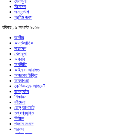
খেলাধুলা
বিনোদন
জনদূর্ভোগ
প্রাইম জবস
রবিবার , ৯ অগাস্ট ২০২৬
জাতীয়
আর্ন্তজাতিক
সারাদেশ
খেলাধুলা
অপরাধ
অর্থনীতি
আইন ও আদালত
আজকের উক্তি
আবহাওয়া
কোভিড-১৯ আপডেট
জনদূর্ভোগ
শিক্ষাঙ্গন
বইমেলা
ডেঙ্গু আপডেট
তথ্যপ্রযুক্তি
নির্বাচন
প্রধান সংবাদ
প্রবাস