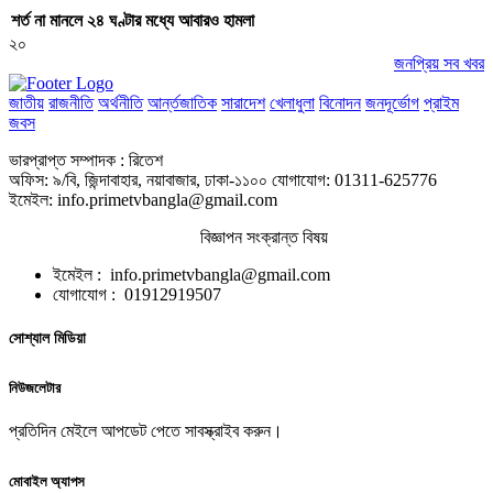
শর্ত না মানলে ২৪ ঘণ্টার মধ্যে আবারও হামলা
২০
জনপ্রিয় সব খবর
জাতীয়
রাজনীতি
অর্থনীতি
আর্ন্তজাতিক
সারাদেশ
খেলাধুলা
বিনোদন
জনদূর্ভোগ
প্রাইম
জবস
ভারপ্রাপ্ত সম্পাদক : রিতেশ
অফিস: ৯/বি, জিন্দাবাহার, নয়াবাজার, ঢাকা-১১০০ যোগাযোগ: 01311-625776
ইমেইল: info.primetvbangla@gmail.com
বিজ্ঞাপন সংক্রান্ত বিষয়
ইমেইল : info.primetvbangla@gmail.com
যোগাযোগ : 01912919507
সোশ্যাল মিডিয়া
নিউজলেটার
প্রতিদিন মেইলে আপডেট পেতে সাবস্ক্রাইব করুন।
মোবাইল অ্যাপস