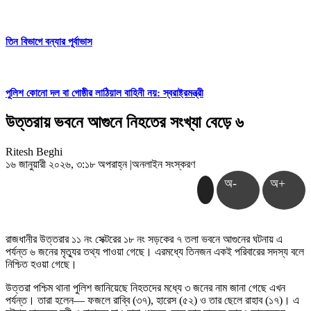
তিন বিভাগে বন্যার পূর্বাভাস
পুলিশ কোনো দল বা গোষ্ঠীর লাঠিয়াল বাহিনী নয়: স্বরাষ্ট্রমন্ত্রী
উত্তরায় ভবনে আগুনে নিহতের সংখ্যা বেড়ে ৬
Ritesh Beghi
১৬ জানুয়ারী ২০২৬, ৩:১৮ অপরাহ্ন
|
অনলাইন সংস্করণ
অ-
অ+
রাজধানীর উত্তরার ১১ নং সেক্টরের ১৮ নং সড়কের ৭ তলা ভবনে আগুনের ঘটনায় এ
পর্যন্ত ৬ জনের মৃত্যুর তথ্য পাওয়া গেছে। এরমধ্যে তিনজন একই পরিবারের সদস্য বলে
নিশ্চিত হওয়া গেছে।
উত্তরা পশ্চিম থানা পুলিশ জানিয়েছে নিহতদের মধ্যে ৩ জনের নাম জানা গেছে এখন
পর্যন্ত। তারা হলেন— ফজলে রাব্বি (৩৭), হারেস (৫২) ও তার ছেলে রাহাব (১৭)। এ