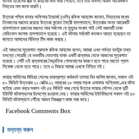
ঘটনায় হারেসের স্ত্রী ও রাহাবের মাও মারা গেছেন, তবে তার নামসহ আরও আরেকজন
নিহতের নাম জানা যায়নি।
উত্তরা পশ্চিম থানার অফিসার ইনচার্জ (ওসি) রফিক আহমেদ জানান, নিহতদের মধ্যে
তিনজনের মরদেহ রয়েছে উত্তরা কুয়েত মৈত্রী হাসপাতালে, উত্তরায় অন্য আরেকটি
হাসপাতালে দুজনের মরদেহ আর সর্বশেষ যে মৃত্যুর সংবাদ পাই সেই মরদহটি ঢাকা
মেডিকেল কলেজ হাসপাতালে হয়েছে। এই ঘটনায় সর্বমোট কতজন আহত হয়েছেন তা
জানতে আমাদের বিভিন্ন টিম কাজ করছে।
এই আগুনের সূত্রপাত প্রসঙ্গে রফিক আহমেদ বলেন, আমরা এখন পর্যন্ত যতটুক তথ্য
তদন্তে পেয়েছি যে ভবনটির দোতলায় থাকা একটি রান্নাঘর থেকে আগুনের সূত্রপাত
হয়েছে। সেটি ওই রান্নাঘরের বৈদ্যুতিক গোলযোগের কারণে হতে পারে নয়তো গ্যাস
লিকেজ থেকে হতে পারে। তবে এ বিষয়ে আমরা এখনো নিশ্চিত নই।
ফায়ার সার্ভিসের মিডিয়া সেলের ভারপ্রাপ্ত কর্মকর্তা তালহা বিন জসিম জানান, সকাল ৭টা
৫০ মিনিটে উত্তরার ১১ সেক্টর-১১ নম্বরের ১৮ নম্বর সড়ক এলাকায় অগ্নিকাণ্ডের ঘটনা
ঘটেছে এমন খবরে সকাল ৭টা ৫৪ মিনিটে খবর পেয়ে উত্তর ফায়ার স্টেশন থেকে দুটি
ইউনিট ঘটনাস্থলের উদ্দেশ্যে রওয়ানা দেয়। ফায়ার সার্ভিসের ইউনিটগুলো সকাল ৭টা ৫৮
মিনিটে ঘটনাস্থলে পৌঁছে আগুন নিয়ন্ত্রণে কাজ শুরু করে।
Facebook Comments Box
মন্তব্য করুন