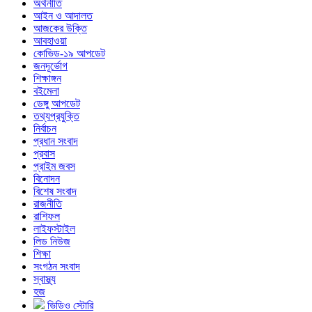
অর্থনীতি
আইন ও আদালত
আজকের উক্তি
আবহাওয়া
কোভিড-১৯ আপডেট
জনদূর্ভোগ
শিক্ষাঙ্গন
বইমেলা
ডেঙ্গু আপডেট
তথ্যপ্রযুক্তি
নির্বাচন
প্রধান সংবাদ
প্রবাস
প্রাইম জবস
বিনোদন
বিশেষ সংবাদ
রাজনীতি
রাশিফল
লাইফস্টাইল
লিড নিউজ
শিক্ষা
সংগঠন সংবাদ
স্বাস্থ্য
হজ
ভিডিও স্টোরি