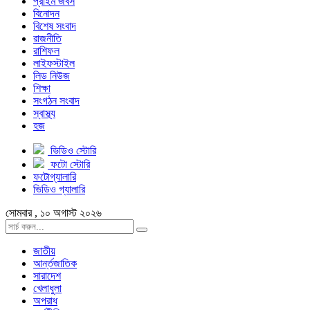
প্রাইম জবস
বিনোদন
বিশেষ সংবাদ
রাজনীতি
রাশিফল
লাইফস্টাইল
লিড নিউজ
শিক্ষা
সংগঠন সংবাদ
স্বাস্থ্য
হজ
ভিডিও স্টোরি
ফটো স্টোরি
ফটোগ্যালারি
ভিডিও গ্যালারি
সোমবার , ১০ অগাস্ট ২০২৬
জাতীয়
আর্ন্তজাতিক
সারাদেশ
খেলাধুলা
অপরাধ