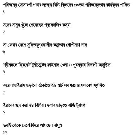
পরিচ্ছন্ন সোনারগাঁ গড়ার লক্ষ্যে বিডি ক্লিনের ৩৯তম পরিচ্ছন্নতার কার্যক্রম পালিত
৪
মনের মানুষ খুঁজে পেয়েছেন প্রসেনজিৎ কন্যা
৫
না ফেরার দেশে মুক্তিযুদ্ধকালীন কমান্ডার গোপীনাথ দাস
৬
শ্রীমঙ্গলে ক্রিকেট টুর্নামেন্টের ফাইনাল খেলা ও পুরস্কার বিতরণী অনুষ্ঠিত
৭
করোনাভাইরাস ছড়ানো ঠেকাতে ২৬ মার্চ সব ধরনের সমাবেশ স্থগিত
৮
ইরানের জব্দ করা ২৪ বিলিয়ন ডলার ছাড়তে রাজি ট্রাম্প
৯
দুবাই থেকে দেশে ফিরে আসছেন নাসুম
১০