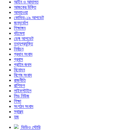
আইন ও আদালত
আজকের উক্তি
আবহাওয়া
কোভিড-১৯ আপডেট
জনদূর্ভোগ
শিক্ষাঙ্গন
বইমেলা
ডেঙ্গু আপডেট
তথ্যপ্রযুক্তি
নির্বাচন
প্রধান সংবাদ
প্রবাস
প্রাইম জবস
বিনোদন
বিশেষ সংবাদ
রাজনীতি
রাশিফল
লাইফস্টাইল
লিড নিউজ
শিক্ষা
সংগঠন সংবাদ
স্বাস্থ্য
হজ
ভিডিও স্টোরি