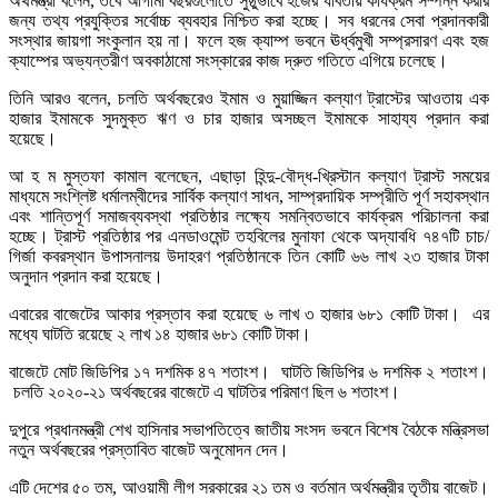
অর্থমন্ত্রী বলেন, তবে আগামী বছরগুলোতে সুষ্ঠুভাবে হজের যাবতীয় কার্যক্রম সম্পন্ন করার
জন্য তথ্য প্রযুক্তির সর্বোচ্চ ব্যবহার নিশ্চিত করা হচ্ছে। সব ধরনের সেবা প্রদানকারী
সংস্থার জায়গা সংকুলান হয় না। ফলে হজ ক্যাম্প ভবনে ঊর্ধ্বমুখী সম্প্রসারণ এবং হজ
ক্যাম্পের অভ্যন্তরীণ অবকাঠামো সংস্কারের কাজ দ্রুত গতিতে এগিয়ে চলেছে।
তিনি আরও বলেন, চলতি অর্থবছরেও ইমাম ও মুয়াজ্জিন কল্যাণ ট্রাস্টের আওতায় এক
হাজার ইমামকে সুদমুক্ত ঋণ ও চার হাজার অসচ্ছল ইমামকে সাহায্য প্রদান করা
হয়েছে।
আ হ ম মুস্তফা কামাল বলেছেন, এছাড়া হিন্দু-বৌদ্ধ-খ্রিস্টান কল্যাণ ট্রাস্ট সময়ের
মাধ্যমে সংশ্লিষ্ট ধর্মালম্বীদের সার্বিক কল্যাণ সাধন, সাম্প্রদায়িক সম্প্রীতি পূর্ণ সহাবস্থান
এবং শান্তিপূর্ণ সমাজব্যবস্থা প্রতিষ্ঠার লক্ষ্যে সমন্বিতভাবে কার্যক্রম পরিচালনা করা
হচ্ছে। ট্রাস্ট প্রতিষ্ঠার পর এনডাওমেন্ট তহবিলের মুনাফা থেকে অদ্যাবধি ৭৪৭টি চাচ/
গির্জা কবরস্থান উপাসনালয় উদাহরণ প্রতিষ্ঠানকে তিন কোটি ৬৬ লাখ ২৩ হাজার টাকা
অনুদান প্রদান করা হয়েছে।
এবারের বাজেটের আকার প্রস্তাব করা হয়েছে ৬ লাখ ৩ হাজার ৬৮১ কোটি টাকা। এর
মধ্যে ঘাটতি রয়েছে ২ লাখ ১৪ হাজার ৬৮১ কোটি টাকা।
বাজেটে মোট জিডিপির ১৭ দশমিক ৪৭ শতাংশ। ঘাটতি জিডিপির ৬ দশমিক ২ শতাংশ।
চলতি ২০২০-২১ অর্থবছরের বাজেটে এ ঘাটতির পরিমাণ ছিল ৬ শতাংশ।
দুপুরে প্রধানমন্ত্রী শেখ হাসিনার সভাপতিত্বে জাতীয় সংসদ ভবনে বিশেষ বৈঠকে মন্ত্রিসভা
নতুন অর্থবছরের প্রস্তাবিত বাজেট অনুমোদন দেন।
এটি দেশের ৫০ তম, আওয়ামী লীগ সরকারের ২১ তম ও বর্তমান অর্থমন্ত্রীর তৃতীয় বাজেট।