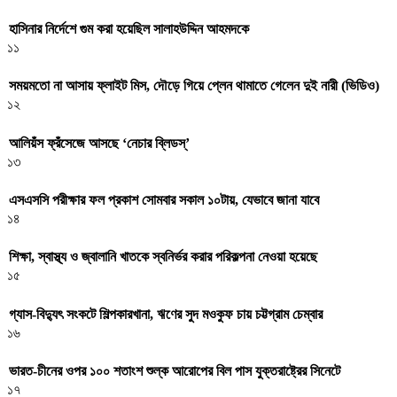
হাসিনার নির্দেশে গুম করা হয়েছিল সালাহউদ্দিন আহমদকে
১১
সময়মতো না আসায় ফ্লাইট মিস, দৌড়ে গিয়ে প্লেন থামাতে গেলেন দুই নারী (ভিডিও)
১২
আলিয়ঁস ফ্রঁসেজে আসছে ‘নেচার ব্লিডস্’
১৩
এসএসসি পরীক্ষার ফল প্রকাশ সোমবার সকাল ১০টায়, যেভাবে জানা যাবে
১৪
শিক্ষা, স্বাস্থ্য ও জ্বালানি খাতকে স্বনির্ভর করার পরিকল্পনা নেওয়া হয়েছে
১৫
গ্যাস-বিদ্যুৎ সংকটে শিল্পকারখানা, ঋণের সুদ মওকুফ চায় চট্টগ্রাম চেম্বার
১৬
ভারত-চীনের ওপর ১০০ শতাংশ শুল্ক আরোপের বিল পাস যুক্তরাষ্ট্রের সিনেটে
১৭