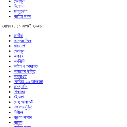
খেলাধুলা
বিনোদন
জনদূর্ভোগ
প্রাইম জবস
সোমবার , ১০ অগাস্ট ২০২৬
জাতীয়
আর্ন্তজাতিক
সারাদেশ
খেলাধুলা
অপরাধ
অর্থনীতি
আইন ও আদালত
আজকের উক্তি
আবহাওয়া
কোভিড-১৯ আপডেট
জনদূর্ভোগ
শিক্ষাঙ্গন
বইমেলা
ডেঙ্গু আপডেট
তথ্যপ্রযুক্তি
নির্বাচন
প্রধান সংবাদ
প্রবাস