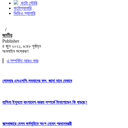
ফটো স্টোরি
ফটোগ্যালারি
ভিডিও গ্যালারি
/
জাতীয়
Publisher
৪ জুন ২০২১, ৬:৪৮ পূর্বাহ্ন
অনলাইন সংস্করণ
এ সম্পর্কিত আরও খবর
সোমবার এসএসসি-সমমানের ফল, জানা যাবে যেভাবে
হাসিনা ইস্যুতে বাংলাদেশ-ভারত সম্পর্কে টানাপোড়েন কি বাড়ছে?
কক্সবাজারে যেসব কর্মসূচিতে অংশ নেবেন প্রধানমন্ত্রী