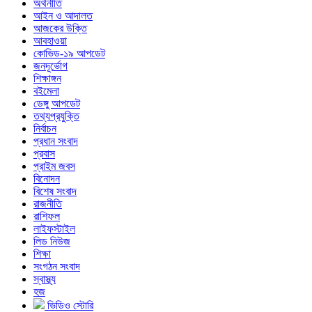
অর্থনীতি
আইন ও আদালত
আজকের উক্তি
আবহাওয়া
কোভিড-১৯ আপডেট
জনদূর্ভোগ
শিক্ষাঙ্গন
বইমেলা
ডেঙ্গু আপডেট
তথ্যপ্রযুক্তি
নির্বাচন
প্রধান সংবাদ
প্রবাস
প্রাইম জবস
বিনোদন
বিশেষ সংবাদ
রাজনীতি
রাশিফল
লাইফস্টাইল
লিড নিউজ
শিক্ষা
সংগঠন সংবাদ
স্বাস্থ্য
হজ
ভিডিও স্টোরি