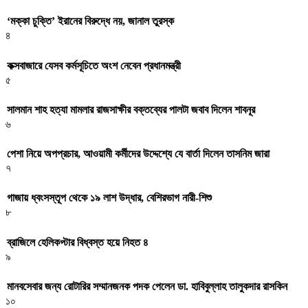
‘মক্কা চুক্তি’ ইরানের বিরুদ্ধে নয়, জানাল তুরস্ক
৪
কক্সবাজারে যেসব কর্মসূচিতে অংশ নেবেন প্রধানমন্ত্রী
৫
সালমান শাহ হত্যা মামলার রাজসাক্ষীর বক্তব্যের পালটা জবাব দিলেন শাবনূর
৬
পেশা নিয়ে অপপ্রচার, আওয়ামী কর্মীদের উদ্দেশ্যে যে বার্তা দিলেন তাসনিম জারা
৭
গাজায় ধ্বংসস্তূপ থেকে ১৯ লাশ উদ্ধার, বেশিরভাগ নারী-শিশু
৮
ব্রাজিলে হেলিকপ্টার বিধ্বস্ত হয়ে নিহত ৪
৯
মানবসেবার জন্য রোটারির সম্মানজনক পদক পেলেন ডা. হাবিবুল্লাহ তালুকদার রাসকিন
১০