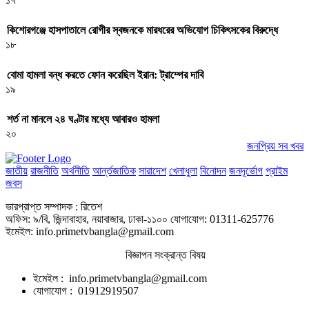
১৭
কিশোরগঞ্জে হাসপাতালে রোগীর স্বজনকে মারধরের অভিযোগ চিকিৎসকের বিরুদ্ধে
১৮
বোমা হামলা বন্ধ করতে ফোন করেছিল ইরান: ট্রাম্পের দাবি
১৯
শর্ত না মানলে ২৪ ঘণ্টার মধ্যে আবারও হামলা
২০
জনপ্রিয় সব খবর
জাতীয়
রাজনীতি
অর্থনীতি
আর্ন্তজাতিক
সারাদেশ
খেলাধুলা
বিনোদন
জনদূর্ভোগ
প্রাইম
জবস
ভারপ্রাপ্ত সম্পাদক : রিতেশ
অফিস: ৯/বি, জিন্দাবাহার, নয়াবাজার, ঢাকা-১১০০ যোগাযোগ: 01311-625776
ইমেইল: info.primetvbangla@gmail.com
বিজ্ঞাপন সংক্রান্ত বিষয়
ইমেইল : info.primetvbangla@gmail.com
যোগাযোগ : 01912919507