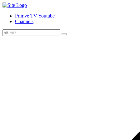
Primve TV Youtube
Channels