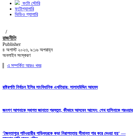
ফটো স্টোরি
ফটোগ্যালারি
ভিডিও গ্যালারি
/
রাজনীতি
Publisher
৪ অগাস্ট ২০২৩, ৯:১৬ অপরাহ্ন
অনলাইন সংস্করণ
এ সম্পর্কিত আরও খবর
রাষ্ট্রপতি নির্বাচন ইসির সাংবিধানিক এখতিয়ার: সালাহউদ্দিন আহমদ
জনগণ আপনাকে স্বাগত জানাতে প্রস্তুত, কীভাবে আসবেন আসেন: শেখ হাসিনাকে পরওয়ার
‘জৈন্তাপুরে পাটওয়ারীর গাড়িবহরকে কড়া নিরাপত্তায় সীমান্ত পার করে দেওয়া হয়’ —