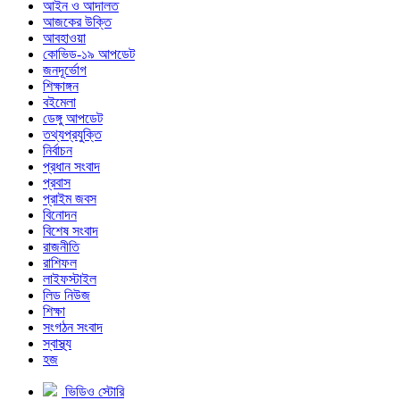
আইন ও আদালত
আজকের উক্তি
আবহাওয়া
কোভিড-১৯ আপডেট
জনদূর্ভোগ
শিক্ষাঙ্গন
বইমেলা
ডেঙ্গু আপডেট
তথ্যপ্রযুক্তি
নির্বাচন
প্রধান সংবাদ
প্রবাস
প্রাইম জবস
বিনোদন
বিশেষ সংবাদ
রাজনীতি
রাশিফল
লাইফস্টাইল
লিড নিউজ
শিক্ষা
সংগঠন সংবাদ
স্বাস্থ্য
হজ
ভিডিও স্টোরি