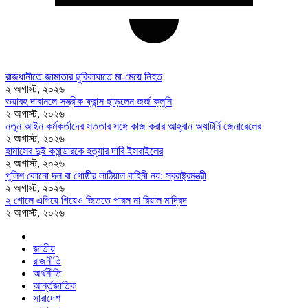
রাজধানীতে জামাতার ছুরিকাঘাতে মা-মেয়ে নিহত
২ অগাস্ট, ২০২৬
ভয়াবহ দাবানলে সস্ত্রীক ফ্রান্স ছাড়লেন জর্জ ক্লুনি
২ অগাস্ট, ২০২৬
নতুন আইন কর্মকর্তাদের সততার সঙ্গে কাজ করার আহ্বান অ্যাটর্নি জেনারেলের
২ অগাস্ট, ২০২৬
হামাসের দুই কমান্ডারকে হত্যার দাবি ইসরাইলের
২ অগাস্ট, ২০২৬
পুলিশ কোনো দল বা গোষ্ঠীর লাঠিয়াল বাহিনী নয়: স্বরাষ্ট্রমন্ত্রী
২ অগাস্ট, ২০২৬
২ গোলে এগিয়ে গিয়েও জিততে পারল না রিয়াল মাদ্রিদ
২ অগাস্ট, ২০২৬
জাতীয়
রাজনীতি
অর্থনীতি
আর্ন্তজাতিক
সারাদেশ