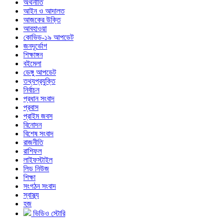
অর্থনীতি
আইন ও আদালত
আজকের উক্তি
আবহাওয়া
কোভিড-১৯ আপডেট
জনদূর্ভোগ
শিক্ষাঙ্গন
বইমেলা
ডেঙ্গু আপডেট
তথ্যপ্রযুক্তি
নির্বাচন
প্রধান সংবাদ
প্রবাস
প্রাইম জবস
বিনোদন
বিশেষ সংবাদ
রাজনীতি
রাশিফল
লাইফস্টাইল
লিড নিউজ
শিক্ষা
সংগঠন সংবাদ
স্বাস্থ্য
হজ
ভিডিও স্টোরি