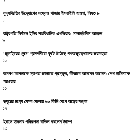
যুদ্ধবিরতির উদ্যোগের মধ্যেও গাজায় ইসরাইলি হামলা, নিহত ৮
৮
রাষ্ট্রপতি নির্বাচন ইসির সাংবিধানিক এখতিয়ার: সালাহউদ্দিন আহমদ
৯
‘জুলাইয়ের লেন্স’ প্রদর্শনীতে ফুটে উঠেছে গণঅভ্যুত্থানের ভয়াবহতা
১০
জনগণ আপনাকে স্বাগত জানাতে প্রস্তুত, কীভাবে আসবেন আসেন: শেখ হাসিনাকে
পরওয়ার
১১
দুপুরের মধ্যে যেসব জেলায় ৬০ কিমি বেগে ঝড়ের শঙ্কা
১২
ইরানে হামলার পরিকল্পনা বাতিল করলেন ট্রাম্প
১৩