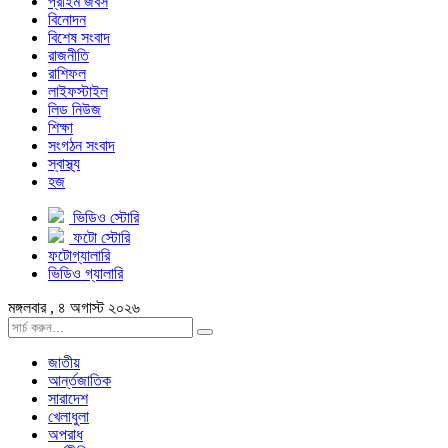
প্রাইম জবস
বিনোদন
বিশেষ সংবাদ
রাজনীতি
রাশিফল
লাইফস্টাইল
লিড নিউজ
শিক্ষা
সংগঠন সংবাদ
স্বাস্থ্য
হজ
ভিডিও স্টোরি
ফটো স্টোরি
ফটোগ্যালারি
ভিডিও গ্যালারি
মঙ্গলবার , ৪ অগাস্ট ২০২৬
জাতীয়
আর্ন্তজাতিক
সারাদেশ
খেলাধুলা
অপরাধ