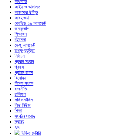
অর্থনীতি
আইন ও আদালত
আজকের উক্তি
আবহাওয়া
কোভিড-১৯ আপডেট
জনদূর্ভোগ
শিক্ষাঙ্গন
বইমেলা
ডেঙ্গু আপডেট
তথ্যপ্রযুক্তি
নির্বাচন
প্রধান সংবাদ
প্রবাস
প্রাইম জবস
বিনোদন
বিশেষ সংবাদ
রাজনীতি
রাশিফল
লাইফস্টাইল
লিড নিউজ
শিক্ষা
সংগঠন সংবাদ
স্বাস্থ্য
হজ
ভিডিও স্টোরি