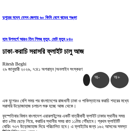
দুপুরের মধ্যে যেসব জেলায় ৬০ কিমি বেগে ঝড়ের শঙ্কা
হাম উপসর্গে আরও তিন শিশুর মৃত্যু, মোট মৃত্যু ৮৪০
ঢাকা-করাচি সরাসরি ফ্লাইট চালু আজ
Ritesh Beghi
২৯ জানুয়ারী ২০২৬, ৭:৪১ অপরাহ্ন
|
অনলাইন সংস্করণ
অ-
অ+
এক যুগেরও বেশি সময় পর বাংলাদেশের রাজধানী ঢাকা ও পাকিস্তানের করাচি শহরের মধ্যে
সরাসরি উড়োজাহাজ চলাচল শুরু হচ্ছে আজ থেকে।
বৃহস্পতিবার বিমান বাংলাদেশ এয়ারলাইন্সের একটি যাত্রীবাহী ফ্লাইট ঢাকার স্থানীয় সময়
রাত ৮টায় ছেড়ে গিয়ে, করাচির স্থানীয় সময় রাত ১১টায় পৌঁছাবে। প্রথম ফ্লাইটটি
বোয়িং ৭৩৭ উড়োজাহাজ দিয়ে পরিচালিত হবে। এ ফ্লাইটের জন্য ১৬২ আসনের সমস্ত