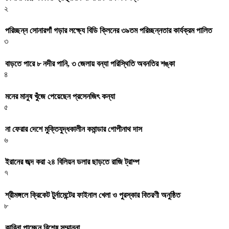
২
পরিচ্ছন্ন সোনারগাঁ গড়ার লক্ষ্যে বিডি ক্লিনের ৩৯তম পরিচ্ছন্নতার কার্যক্রম পালিত
৩
বাড়তে পারে ৮ নদীর পানি, ৩ জেলায় বন্যা পরিস্থিতি অবনতির শঙ্কা
৪
মনের মানুষ খুঁজে পেয়েছেন প্রসেনজিৎ কন্যা
৫
না ফেরার দেশে মুক্তিযুদ্ধকালীন কমান্ডার গোপীনাথ দাস
৬
ইরানের জব্দ করা ২৪ বিলিয়ন ডলার ছাড়তে রাজি ট্রাম্প
৭
শ্রীমঙ্গলে ক্রিকেট টুর্নামেন্টের ফাইনাল খেলা ও পুরস্কার বিতরণী অনুষ্ঠিত
৮
কারিনা পাচ্ছেন বিশেষ সম্মাননা