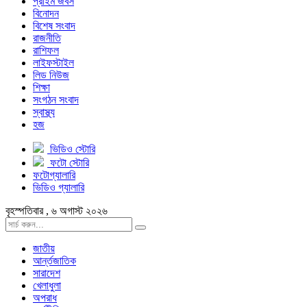
প্রাইম জবস
বিনোদন
বিশেষ সংবাদ
রাজনীতি
রাশিফল
লাইফস্টাইল
লিড নিউজ
শিক্ষা
সংগঠন সংবাদ
স্বাস্থ্য
হজ
ভিডিও স্টোরি
ফটো স্টোরি
ফটোগ্যালারি
ভিডিও গ্যালারি
বৃহস্পতিবার , ৬ অগাস্ট ২০২৬
জাতীয়
আর্ন্তজাতিক
সারাদেশ
খেলাধুলা
অপরাধ