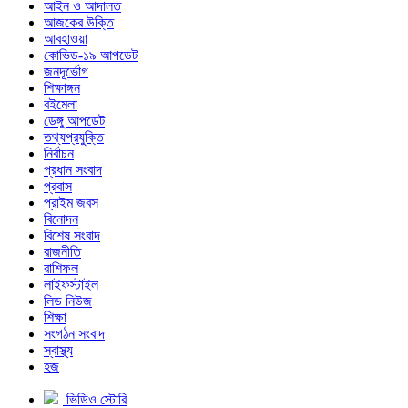
আইন ও আদালত
আজকের উক্তি
আবহাওয়া
কোভিড-১৯ আপডেট
জনদূর্ভোগ
শিক্ষাঙ্গন
বইমেলা
ডেঙ্গু আপডেট
তথ্যপ্রযুক্তি
নির্বাচন
প্রধান সংবাদ
প্রবাস
প্রাইম জবস
বিনোদন
বিশেষ সংবাদ
রাজনীতি
রাশিফল
লাইফস্টাইল
লিড নিউজ
শিক্ষা
সংগঠন সংবাদ
স্বাস্থ্য
হজ
ভিডিও স্টোরি