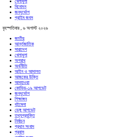
খেলাধুলা
বিনোদন
জনদূর্ভোগ
প্রাইম জবস
বৃহস্পতিবার , ৬ অগাস্ট ২০২৬
জাতীয়
আর্ন্তজাতিক
সারাদেশ
খেলাধুলা
অপরাধ
অর্থনীতি
আইন ও আদালত
আজকের উক্তি
আবহাওয়া
কোভিড-১৯ আপডেট
জনদূর্ভোগ
শিক্ষাঙ্গন
বইমেলা
ডেঙ্গু আপডেট
তথ্যপ্রযুক্তি
নির্বাচন
প্রধান সংবাদ
প্রবাস