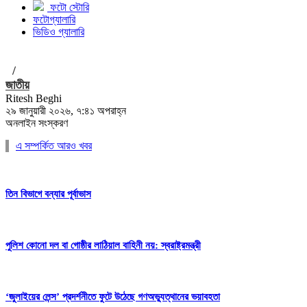
ফটো স্টোরি
ফটোগ্যালারি
ভিডিও গ্যালারি
/
জাতীয়
Ritesh Beghi
২৯ জানুয়ারী ২০২৬, ৭:৪১ অপরাহ্ন
অনলাইন সংস্করণ
এ সম্পর্কিত আরও খবর
তিন বিভাগে বন্যার পূর্বাভাস
পুলিশ কোনো দল বা গোষ্ঠীর লাঠিয়াল বাহিনী নয়: স্বরাষ্ট্রমন্ত্রী
‘জুলাইয়ের লেন্স’ প্রদর্শনীতে ফুটে উঠেছে গণঅভ্যুত্থানের ভয়াবহতা