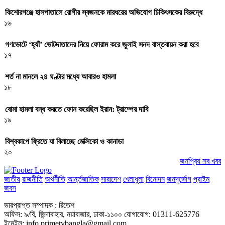
কিশোরগঞ্জে হাসপাতালে রোগীর স্বজনকে মারধরের অভিযোগ চিকিৎসকের বিরুদ্ধে
১৬
গণভোটে ‘হ্যাঁ’ ভোটদাতাদের নিয়ে ফোরাম করে জুলাই সনদ বাস্তবায়ন করা হবে
১৭
শর্ত না মানলে ২৪ ঘণ্টার মধ্যে আবারও হামলা
১৮
বোমা হামলা বন্ধ করতে ফোন করেছিল ইরান: ট্রাম্পের দাবি
১৯
বিশ্বকাপে ফ্রিতে যা বিলাচ্ছে মেক্সিকো ও কানাডা
২০
জনপ্রিয় সব খবর
জাতীয়
রাজনীতি
অর্থনীতি
আর্ন্তজাতিক
সারাদেশ
খেলাধুলা
বিনোদন
জনদূর্ভোগ
প্রাইম
জবস
ভারপ্রাপ্ত সম্পাদক : রিতেশ
অফিস: ৯/বি, জিন্দাবাহার, নয়াবাজার, ঢাকা-১১০০ যোগাযোগ: 01311-625776
ইমেইল: info.primetvbangla@gmail.com