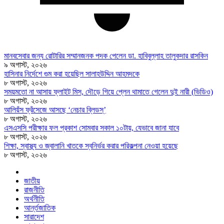
মানবসেবার জন্য রোটারির সম্মানজনক পদক পেলেন ডা. হাবিবুল্লাহ তালুকদার রাসকিন
৯ অগাস্ট, ২০২৬
হাসিনার নির্দেশে গুম করা হয়েছিল সালাহউদ্দিন আহমদকে
৮ অগাস্ট, ২০২৬
সময়মতো না আসায় ফ্লাইট মিস, দৌড়ে গিয়ে প্লেন থামাতে গেলেন দুই নারী (ভিডিও)
৮ অগাস্ট, ২০২৬
আলিয়ঁস ফ্রঁসেজে আসছে ‘নেচার ব্লিডস্’
৮ অগাস্ট, ২০২৬
এসএসসি পরীক্ষার ফল প্রকাশ সোমবার সকাল ১০টায়, যেভাবে জানা যাবে
৮ অগাস্ট, ২০২৬
শিক্ষা, স্বাস্থ্য ও জ্বালানি খাতকে স্বনির্ভর করার পরিকল্পনা নেওয়া হয়েছে
৮ অগাস্ট, ২০২৬
জাতীয়
রাজনীতি
অর্থনীতি
আর্ন্তজাতিক
সারাদেশ