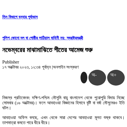
তিন বিভাগে বন্যার পূর্বাভাস
পুলিশ কোনো দল বা গোষ্ঠীর লাঠিয়াল বাহিনী নয়: স্বরাষ্ট্রমন্ত্রী
নভেম্বরের মাঝামাঝিতে শীতের আমেজ শুরু
Publisher
১৭ অক্টোবর ২০২৩, ১২:৩৪ পূর্বাহ্ন
|
অনলাইন সংস্করণ
অ-
অ+
নিজস্ব প্রতিবেদক: দক্ষিণ-পশ্চিম মৌসুমি বায়ু বাংলাদেশ থেকে পুরোপুরি বিদায় নিচ্ছে
সোমবার (১৬ অক্টোবর)। ফলে আবহাওয়া বিজ্ঞানের হিসাবে বৃষ্টি বা বর্ষা মৌসুমেরও ইতি
ঘটল।
আবহাওয়া অফিস বলছে, এখন থেকে সারা দেশের আবহাওয়া মূলত শুষ্ক থাকবে।
তাপমাত্রা কমতে পারে ধীরে ধীরে।