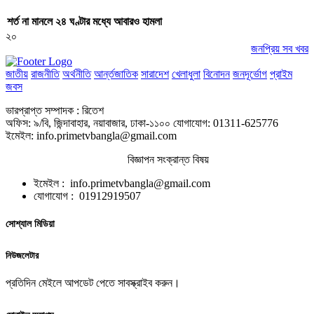
শর্ত না মানলে ২৪ ঘণ্টার মধ্যে আবারও হামলা
২০
জনপ্রিয় সব খবর
জাতীয়
রাজনীতি
অর্থনীতি
আর্ন্তজাতিক
সারাদেশ
খেলাধুলা
বিনোদন
জনদূর্ভোগ
প্রাইম
জবস
ভারপ্রাপ্ত সম্পাদক : রিতেশ
অফিস: ৯/বি, জিন্দাবাহার, নয়াবাজার, ঢাকা-১১০০ যোগাযোগ: 01311-625776
ইমেইল: info.primetvbangla@gmail.com
বিজ্ঞাপন সংক্রান্ত বিষয়
ইমেইল : info.primetvbangla@gmail.com
যোগাযোগ : 01912919507
সোশ্যাল মিডিয়া
নিউজলেটার
প্রতিদিন মেইলে আপডেট পেতে সাবস্ক্রাইব করুন।