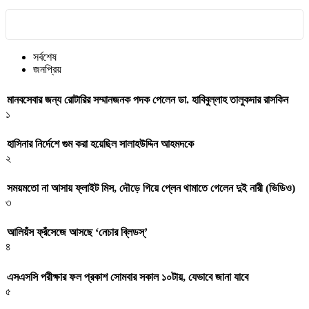
সর্বশেষ
জনপ্রিয়
মানবসেবার জন্য রোটারির সম্মানজনক পদক পেলেন ডা. হাবিবুল্লাহ তালুকদার রাসকিন
১
হাসিনার নির্দেশে গুম করা হয়েছিল সালাহউদ্দিন আহমদকে
২
সময়মতো না আসায় ফ্লাইট মিস, দৌড়ে গিয়ে প্লেন থামাতে গেলেন দুই নারী (ভিডিও)
৩
আলিয়ঁস ফ্রঁসেজে আসছে ‘নেচার ব্লিডস্’
৪
এসএসসি পরীক্ষার ফল প্রকাশ সোমবার সকাল ১০টায়, যেভাবে জানা যাবে
৫