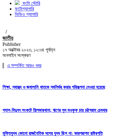
ফটো স্টোরি
ফটোগ্যালারি
ভিডিও গ্যালারি
/
জাতীয়
Publisher
১৭ অক্টোবর ২০২৩, ১২:৩৪ পূর্বাহ্ন
অনলাইন সংস্করণ
এ সম্পর্কিত আরও খবর
শিক্ষা, স্বাস্থ্য ও জ্বালানি খাতকে স্বনির্ভর করার পরিকল্পনা নেওয়া হয়েছে
গ্যাস-বিদ্যুৎ সংকটে শিল্পকারখানা, ঋণের সুদ মওকুফ চায় চট্টগ্রাম চেম্বার
মুক্তিযুদ্ধ কোনো রাজনৈতিক দলের যুদ্ধ ছিল না: ভারপ্রাপ্ত রাষ্ট্রপতি