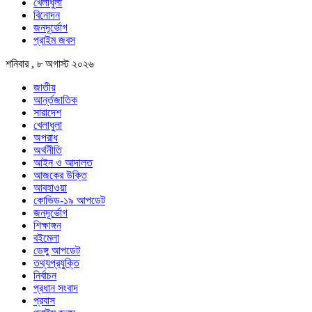
খেলাধুলা
বিনোদন
জনদূর্ভোগ
প্রাইম জবস
শনিবার , ৮ অগাস্ট ২০২৬
জাতীয়
আর্ন্তজাতিক
সারাদেশ
খেলাধুলা
অপরাধ
অর্থনীতি
আইন ও আদালত
আজকের উক্তি
আবহাওয়া
কোভিড-১৯ আপডেট
জনদূর্ভোগ
শিক্ষাঙ্গন
বইমেলা
ডেঙ্গু আপডেট
তথ্যপ্রযুক্তি
নির্বাচন
প্রধান সংবাদ
প্রবাস