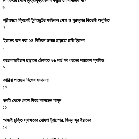
না ফেরার দেশে মুক্তিযুদ্ধকালীন কমান্ডার গোপীনাথ দাস
৬
শ্রীমঙ্গলে ক্রিকেট টুর্নামেন্টের ফাইনাল খেলা ও পুরস্কার বিতরণী অনুষ্ঠিত
৭
ইরানের জব্দ করা ২৪ বিলিয়ন ডলার ছাড়তে রাজি ট্রাম্প
৮
করোনাভাইরাস ছড়ানো ঠেকাতে ২৬ মার্চ সব ধরনের সমাবেশ স্থগিত
৯
কারিনা পাচ্ছেন বিশেষ সম্মাননা
১০
দুবাই থেকে দেশে ফিরে আসছেন নাসুম
১১
আজই চুক্তি স্বাক্ষরের ঘোষণা ট্রাম্পের, ভিন্ন সুর ইরানের
১২