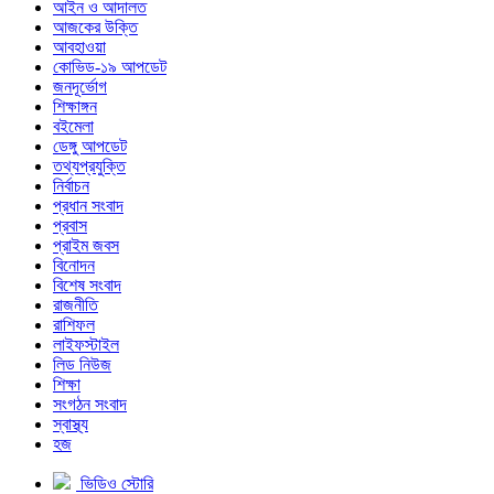
আইন ও আদালত
আজকের উক্তি
আবহাওয়া
কোভিড-১৯ আপডেট
জনদূর্ভোগ
শিক্ষাঙ্গন
বইমেলা
ডেঙ্গু আপডেট
তথ্যপ্রযুক্তি
নির্বাচন
প্রধান সংবাদ
প্রবাস
প্রাইম জবস
বিনোদন
বিশেষ সংবাদ
রাজনীতি
রাশিফল
লাইফস্টাইল
লিড নিউজ
শিক্ষা
সংগঠন সংবাদ
স্বাস্থ্য
হজ
ভিডিও স্টোরি