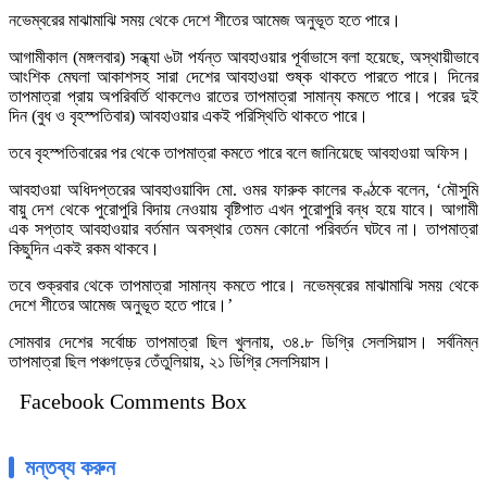
নভেম্বরের মাঝামাঝি সময় থেকে দেশে শীতের আমেজ অনুভূত হতে পারে।
আগামীকাল (মঙ্গলবার) সন্ধ্যা ৬টা পর্যন্ত আবহাওয়ার পূর্বাভাসে বলা হয়েছে, অস্থায়ীভাবে
আংশিক মেঘলা আকাশসহ সারা দেশের আবহাওয়া শুষ্ক থাকতে পারতে পারে। দিনের
তাপমাত্রা প্রায় অপরিবর্তি থাকলেও রাতের তাপমাত্রা সামান্য কমতে পারে। পরের দুই
দিন (বুধ ও বৃহস্পতিবার) আবহাওয়ার একই পরিস্থিতি থাকতে পারে।
তবে বৃহস্পতিবারের পর থেকে তাপমাত্রা কমতে পারে বলে জানিয়েছে আবহাওয়া অফিস।
আবহাওয়া অধিদপ্তরের আবহাওয়াবিদ মো. ওমর ফারুক কালের কণ্ঠকে বলেন, ‘মৌসুমি
বায়ু দেশ থেকে পুরোপুরি বিদায় নেওয়ায় বৃষ্টিপাত এখন পুরোপুরি বন্ধ হয়ে যাবে। আগামী
এক সপ্তাহ আবহাওয়ার বর্তমান অবস্থার তেমন কোনো পরিবর্তন ঘটবে না। তাপমাত্রা
কিছুদিন একই রকম থাকবে।
তবে শুক্রবার থেকে তাপমাত্রা সামান্য কমতে পারে। নভেম্বরের মাঝামাঝি সময় থেকে
দেশে শীতের আমেজ অনুভূত হতে পারে।’
সোমবার দেশের সর্বোচ্চ তাপমাত্রা ছিল খুলনায়, ৩৪.৮ ডিগ্রি সেলসিয়াস। সর্বনিম্ন
তাপমাত্রা ছিল পঞ্চগড়ের তেঁতুলিয়ায়, ২১ ডিগ্রি সেলসিয়াস।
Facebook Comments Box
মন্তব্য করুন