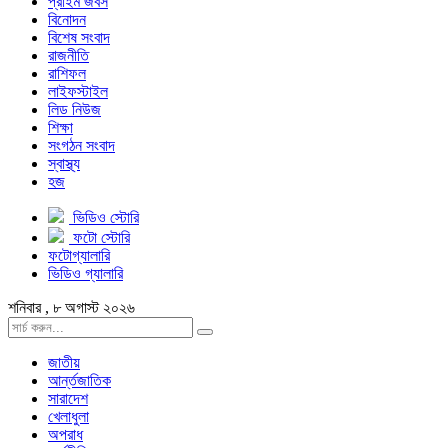
প্রাইম জবস
বিনোদন
বিশেষ সংবাদ
রাজনীতি
রাশিফল
লাইফস্টাইল
লিড নিউজ
শিক্ষা
সংগঠন সংবাদ
স্বাস্থ্য
হজ
ভিডিও স্টোরি
ফটো স্টোরি
ফটোগ্যালারি
ভিডিও গ্যালারি
শনিবার , ৮ অগাস্ট ২০২৬
জাতীয়
আর্ন্তজাতিক
সারাদেশ
খেলাধুলা
অপরাধ