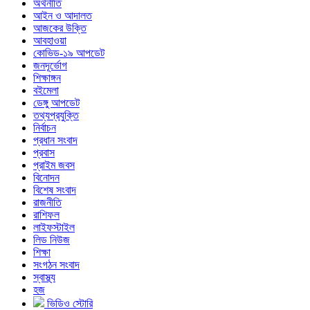
অর্থনীতি
আইন ও আদালত
আজকের উক্তি
আবহাওয়া
কোভিড-১৯ আপডেট
জনদূর্ভোগ
শিক্ষাঙ্গন
বইমেলা
ডেঙ্গু আপডেট
তথ্যপ্রযুক্তি
নির্বাচন
প্রধান সংবাদ
প্রবাস
প্রাইম জবস
বিনোদন
বিশেষ সংবাদ
রাজনীতি
রাশিফল
লাইফস্টাইল
লিড নিউজ
শিক্ষা
সংগঠন সংবাদ
স্বাস্থ্য
হজ
ভিডিও স্টোরি