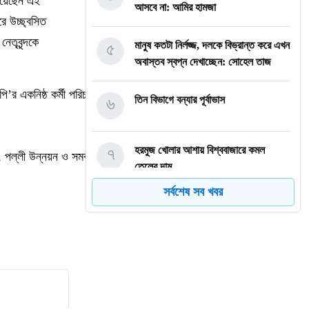
দিয়েছেন এই
আসবে না: আমির হামজা
ে উচ্ছ্বসিত
েতৃবৃন্দকে
৫
মানুষ কতটা নির্লজ্জ, দলকে বিভ্রান্ত করে এখন
অবাস্তব স্বপ্ন দেখাচ্ছেন: সোহেল তাজ
র একনিষ্ঠ কর্মী পরিচয় দিয়ে তার ফেসবুক পোস্টে লিখেছেন,
৬
তিন বিভাগে বন্যার পূর্বাভাস
৭
হরমুজ খোলার আশায় বিশ্ববাজারে কমল
 পল্লী উন্নয়ন ও সমবায় মন্ত্রণালয়ের মাননীয় মন্ত্রী জনাব মীর্জা ফখরুল ইসলাম
তেলের দাম
সর্বশেষ সব খবর
৮
মোদি এখন দুর্বল, এবার বড় আন্দোলনের
সতর্কবার্তা দিলেন সোনাম ওয়াংচুক
৯
অস্ত্র নিয়ে তথ্য ফাঁসকারীদের খুঁজছেন ট্রাম্প