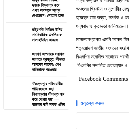
পল্লী উন্নয়ন ও সমবায় মন্ত্রণা
মানুষ কতটা নির্লজ্জ,
দলকে বিভ্রান্ত করে
অঞ্চলের খ্রিস্টান ও নৃগোষ্ঠীর 
এখন অবাস্তব স্বপ্ন
দেখাচ্ছেন: সোহেল তাজ
হয়েছেন তার ভক্ত, সমর্থক ও শুভাক
ধন্যবাদ ও কৃতজ্ঞতা জানিয়েছেন।
রাষ্ট্রপতি নির্বাচন ইসির
সাংবিধানিক এখতিয়ার:
মনোনয়নপ্রাপ্ত এমপি আন্না মিনজ
সালাহউদ্দিন আহমদ
“ত্রয়োদশ জাতীয় সংসদের সংরক্ষ
জনগণ আপনাকে স্বাগত
বিএনপির মনোনীত নাটোরের প্রার্থ
জানাতে প্রস্তুত, কীভাবে
আসবেন আসেন: শেখ
বিএনপির সম্মানিত চেয়ারম্যান ও 
হাসিনাকে পরওয়ার
Facebook Comments
‘জৈন্তাপুরে পাটওয়ারীর
গাড়িবহরকে কড়া
নিরাপত্তায় সীমান্ত পার
করে দেওয়া হয়’ —
মন্তব্য করুন
হামলার দাবি নাকচ ওসির