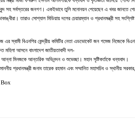
লয়ের মন্ত্রী মীর্জা ফখরুল ইসলাম আলমগীরকে ধন্যবাদ ও কৃতজ্ঞতা জানিয়ে পোস্ট 
নেতৃবৃন্দ সহ সর্বস্তরের জনগণ। একইভাবে তুলি মনোনয়ন পেয়েছেন এ খবর জানতে পের
াঙ্খীরা। তারাও সোশ্যাল মিডিয়ায় দলের চেয়ারম্যান ও প্রধানমন্ত্রী সহ সংশ্লিষ্ট ন
 এর স্বামী বিএনপির কেন্দ্রীয় কমিটির নেতা এডভোকেট জন গমেজ নিজেকে বিএনপি’
িত মহিলা আসনে বাংলাদেশ জাতীয়তাবাদী দল-
ী আন্না মিনজকে আন্তরিক অভিনন্দন ও শুভেচ্ছা। মহান সৃষ্টিকর্তাকে ধন্যবাদ।
মাননীয় প্রধানমন্ত্রী জনাব তারেক রহমান এবং সম্মানিত মহাসচিব ও স্থানীয় সরকার,
 Box