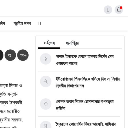
্ভোগ
প্রাইম জবস
সর্বশেষ
জনপ্রিয়
অ-
অ+
১
সাদ্দাম-ইনানকে ফোনে হামলার নির্দেশ দেন
ওবায়দুল কাদের
২
ইউরোপসেরা পিএসজিকে ধসিয়ে দিল লা লিগার
 আন্না মিনজ ও
দ্বিতীয় বিভাগের দল
কৃতি সন্তান
৩
মোক্ষম জবাব দিলেন রোনালদোর বাগদত্তা
নম্বর ঈশ্বরদী
জর্জিনা
সেবে মনোনীত
স্থানীয় সরকার,
৪
স্বৈরাচার কোনোদিন ফিরে আসেনি, হাসিনাও