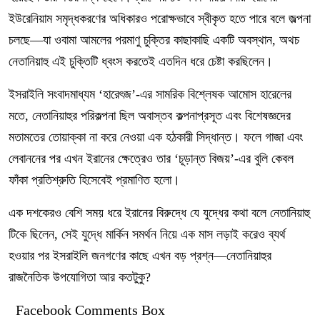
ইউরেনিয়াম সমৃদ্ধকরণের অধিকারও পরোক্ষভাবে স্বীকৃত হতে পারে বলে জল্পনা
চলছে—যা ওবামা আমলের পরমাণু চুক্তির কাছাকাছি একটি অবস্থান, অথচ
নেতানিয়াহু এই চুক্তিটি ধ্বংস করতেই এতদিন ধরে চেষ্টা করছিলেন।
ইসরাইলি সংবাদমাধ্যম ‘হারেৎজ’-এর সামরিক বিশ্লেষক আমোস হারেলের
মতে, নেতানিয়াহুর পরিকল্পনা ছিল অবাস্তব কল্পনাপ্রসূত এবং বিশেষজ্ঞদের
মতামতের তোয়াক্কা না করে নেওয়া এক হঠকারী সিদ্ধান্ত। ফলে গাজা এবং
লেবাননের পর এখন ইরানের ক্ষেত্রেও তার ‘চূড়ান্ত বিজয়’-এর বুলি কেবল
ফাঁকা প্রতিশ্রুতি হিসেবেই প্রমাণিত হলো।
এক দশকেরও বেশি সময় ধরে ইরানের বিরুদ্ধে যে যুদ্ধের কথা বলে নেতানিয়াহু
টিকে ছিলেন, সেই যুদ্ধে মার্কিন সমর্থন নিয়ে এক মাস লড়াই করেও ব্যর্থ
হওয়ার পর ইসরাইলি জনগণের কাছে এখন বড় প্রশ্ন—নেতানিয়াহুর
রাজনৈতিক উপযোগিতা আর কতটুকু?
Facebook Comments Box