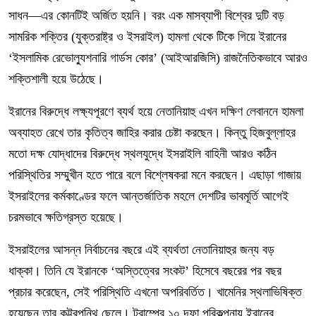
সাধন—এর কোনটিই অর্জিত হয়নি। বরং এক মাসব্যাপী বিশ্বের দুটি বড়
সামরিক শক্তির (যুক্তরাষ্ট্র ও ইসরাইল) হামলা থেকে টিকে গিয়ে ইরানের
‘ইসলামিক রেভোল্যুশনারি গার্ডস কোর’ (আইআরজিসি) রাজনৈতিকভাবে আরও
শক্তিশালী হয়ে উঠেছে।
ইরানের বিরুদ্ধে লক্ষ্যপূরণে ব্যর্থ হয়ে নেতানিয়াহু এখন দক্ষিণ লেবাননে হামলা
অব্যাহত রেখে তার কৃতিত্ব জাহির করার চেষ্টা করছেন। কিন্তু হিজবুল্লাহর
মতো দক্ষ যোদ্ধাদের বিরুদ্ধে স্থলযুদ্ধে ইসরাইলি বাহিনী আরও কঠিন
পরিস্থিতির সম্মুখীন হতে পারে বলে বিশ্লেষকরা মনে করছেন। এছাড়া গাজায়
ইসরাইলের কর্মকাণ্ডের ফলে আন্তর্জাতিক মহলে দেশটির ভাবমূর্তি আগেই
চরমভাবে ক্ষতিগ্রস্ত হয়েছে।
ইসরাইলের আসন্ন নির্বাচনের বছরে এই ব্যর্থতা নেতানিয়াহুর জন্য বড়
ধাক্কা। তিনি যে ইরানকে ‘অস্তিত্বের সংকট’ হিসেবে বছরের পর বছর
প্রচার করেছেন, সেই পরিস্থিতি এখনো অপরিবর্তিত। খামেনির স্থলাভিষিক্ত
হয়েছেন তার কট্টরপন্থি ছেলে। ট্রাম্পের ১০ দফা পরিকল্পনায় ইরানের