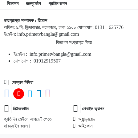
বিনোদন
জনদূর্ভোগ
প্রাইম জবস
১০
মুক্তিযুদ্ধ কোনো রাজনৈতিক দলের যুদ্ধ ছিল না: ভারপ্রাপ্ত
ভারপ্রাপ্ত সম্পাদক : রিতেশ
রাষ্ট্রপতি
অফিস: ৯/বি, জিন্দাবাহার, নয়াবাজার, ঢাকা-১১০০ যোগাযোগ: 01311-625776
ইমেইল: info.primetvbangla@gmail.com
১১
ইরান যুদ্ধ থেকে বের হওয়ার পথ খুঁজছেন ট্রাম্পের শীর্ষ জেনারেল,
বিজ্ঞাপন সংক্রান্ত বিষয়
সীমিত হয়ে পড়েছে সামরিক বিকল্প
ইমেইল : info.primetvbangla@gmail.com
যোগাযোগ : 01912919507
১২
দেশে স্বর্ণের দামে বড় লাফ
সোশ্যাল মিডিয়া
১৩
সাদ্দাম-ইনানকে ফোনে হামলার নির্দেশ দেন ওবায়দুল কাদের
১৪
ইউরোপসেরা পিএসজিকে ধসিয়ে দিল লা লিগার দ্বিতীয় বিভাগের দল
নিউজলেটার
মোবাইল অ্যাপস
প্রতিদিন মেইলে আপডেট পেতে
অ্যান্ড্রয়েড
সাবস্ক্রাইব করুন।
আইফোন
১৫
মোক্ষম জবাব দিলেন রোনালদোর বাগদত্তা জর্জিনা