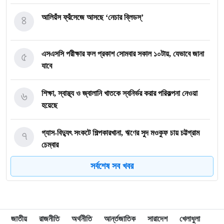
৪
আলিয়ঁস ফ্রঁসেজে আসছে ‘নেচার ব্লিডস্’
৫
এসএসসি পরীক্ষার ফল প্রকাশ সোমবার সকাল ১০টায়, যেভাবে জানা
যাবে
৬
শিক্ষা, স্বাস্থ্য ও জ্বালানি খাতকে স্বনির্ভর করার পরিকল্পনা নেওয়া
হয়েছে
৭
গ্যাস-বিদ্যুৎ সংকটে শিল্পকারখানা, ঋণের সুদ মওকুফ চায় চট্টগ্রাম
চেম্বার
সর্বশেষ সব খবর
৮
ভারত-চীনের ওপর ১০০ শতাংশ শুল্ক আরোপের বিল পাস যুক্তরাষ্ট্রের
সিনেটে
৯
২০৩০ বিশ্বকাপে ব্রাজিলের ভাগ্য বদলে দিতে পারেন এই ১০ তরুণ
জাতীয়
রাজনীতি
অর্থনীতি
আর্ন্তজাতিক
সারাদেশ
খেলাধুলা