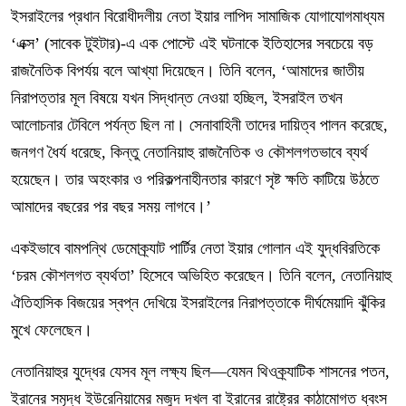
ইসরাইলের প্রধান বিরোধীদলীয় নেতা ইয়ার লাপিদ সামাজিক যোগাযোগমাধ্যম
‘এক্স’ (সাবেক টুইটার)-এ এক পোস্টে এই ঘটনাকে ইতিহাসের সবচেয়ে বড়
রাজনৈতিক বিপর্যয় বলে আখ্যা দিয়েছেন। তিনি বলেন, ‘আমাদের জাতীয়
নিরাপত্তার মূল বিষয়ে যখন সিদ্ধান্ত নেওয়া হচ্ছিল, ইসরাইল তখন
আলোচনার টেবিলে পর্যন্ত ছিল না। সেনাবাহিনী তাদের দায়িত্ব পালন করেছে,
জনগণ ধৈর্য ধরেছে, কিন্তু নেতানিয়াহু রাজনৈতিক ও কৌশলগতভাবে ব্যর্থ
হয়েছেন। তার অহংকার ও পরিকল্পনাহীনতার কারণে সৃষ্ট ক্ষতি কাটিয়ে উঠতে
আমাদের বছরের পর বছর সময় লাগবে।’
একইভাবে বামপন্থি ডেমোক্র্যাট পার্টির নেতা ইয়ার গোলান এই যুদ্ধবিরতিকে
‘চরম কৌশলগত ব্যর্থতা’ হিসেবে অভিহিত করেছেন। তিনি বলেন, নেতানিয়াহু
ঐতিহাসিক বিজয়ের স্বপ্ন দেখিয়ে ইসরাইলের নিরাপত্তাকে দীর্ঘমেয়াদি ঝুঁকির
মুখে ফেলেছেন।
নেতানিয়াহুর যুদ্ধের যেসব মূল লক্ষ্য ছিল—যেমন থিওক্র্যাটিক শাসনের পতন,
ইরানের সমৃদ্ধ ইউরেনিয়ামের মজুদ দখল বা ইরানের রাষ্ট্রের কাঠামোগত ধ্বংস