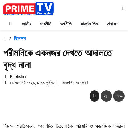
জাতীয়
রাজনীতি
অর্থনীতি
আর্ন্তজাতিক
সারাদেশ
/
বিনোদন
পরীমনিকে একনজর দেখতে আদালতে
বৃদ্ধ নানা
Publisher
১০ অগাস্ট ২০২১, ৮:০৯ পূর্বাহ্ন
|
অনলাইন সংস্করণ
অ-
অ+
নিজস্ব প্রতিবেদক: আলোচিত চিত্রনায়িকা পরীমনি ও প্রযোজক নজরুল