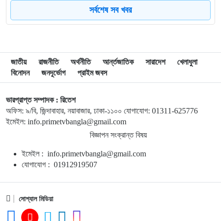
৮
মোদি এখন দুর্বল, এবার বড় আন্দোলনের সতর্কবার্তা দিলেন সোনাম
সর্বশেষ সব খবর
ওয়াংচুক
৯
অস্ত্র নিয়ে তথ্য ফাঁসকারীদের খুঁজছেন ট্রাম্প
জাতীয়
রাজনীতি
অর্থনীতি
আর্ন্তজাতিক
সারাদেশ
খেলাধুলা
বিনোদন
জনদূর্ভোগ
প্রাইম জবস
১০
দেশে স্বর্ণের দামে বড় লাফ
ভারপ্রাপ্ত সম্পাদক : রিতেশ
অফিস: ৯/বি, জিন্দাবাহার, নয়াবাজার, ঢাকা-১১০০ যোগাযোগ: 01311-625776
১১
রাজধানীতে জামাতার ছুরিকাঘাতে মা-মেয়ে নিহত
ইমেইল: info.primetvbangla@gmail.com
বিজ্ঞাপন সংক্রান্ত বিষয়
১২
ভয়াবহ দাবানলে সস্ত্রীক ফ্রান্স ছাড়লেন জর্জ ক্লুনি
ইমেইল : info.primetvbangla@gmail.com
যোগাযোগ : 01912919507
১৩
নতুন আইন কর্মকর্তাদের সততার সঙ্গে কাজ করার আহ্বান অ্যাটর্নি
জেনারেলের
সোশ্যাল মিডিয়া