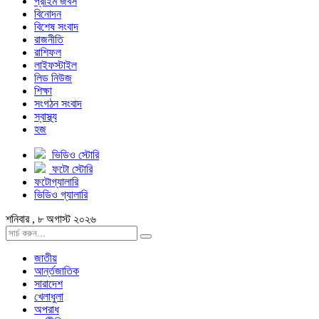
প্রাইম জবস
বিনোদন
বিশেষ সংবাদ
রাজনীতি
রাশিফল
লাইফস্টাইল
লিড নিউজ
শিক্ষা
সংগঠন সংবাদ
স্বাস্থ্য
হজ
ভিডিও স্টোরি
ফটো স্টোরি
ফটোগ্যালারি
ভিডিও গ্যালারি
শনিবার , ৮ অগাস্ট ২০২৬
জাতীয়
আর্ন্তজাতিক
সারাদেশ
খেলাধুলা
অপরাধ