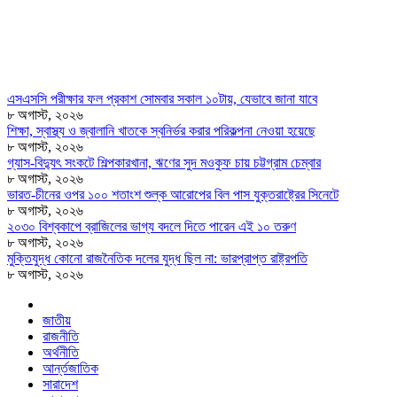
এসএসসি পরীক্ষার ফল প্রকাশ সোমবার সকাল ১০টায়, যেভাবে জানা যাবে
৮ অগাস্ট, ২০২৬
শিক্ষা, স্বাস্থ্য ও জ্বালানি খাতকে স্বনির্ভর করার পরিকল্পনা নেওয়া হয়েছে
৮ অগাস্ট, ২০২৬
গ্যাস-বিদ্যুৎ সংকটে শিল্পকারখানা, ঋণের সুদ মওকুফ চায় চট্টগ্রাম চেম্বার
৮ অগাস্ট, ২০২৬
ভারত-চীনের ওপর ১০০ শতাংশ শুল্ক আরোপের বিল পাস যুক্তরাষ্ট্রের সিনেটে
৮ অগাস্ট, ২০২৬
২০৩০ বিশ্বকাপে ব্রাজিলের ভাগ্য বদলে দিতে পারেন এই ১০ তরুণ
৮ অগাস্ট, ২০২৬
মুক্তিযুদ্ধ কোনো রাজনৈতিক দলের যুদ্ধ ছিল না: ভারপ্রাপ্ত রাষ্ট্রপতি
৮ অগাস্ট, ২০২৬
জাতীয়
রাজনীতি
অর্থনীতি
আর্ন্তজাতিক
সারাদেশ