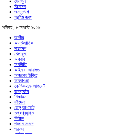
খেলাধুলা
বিনোদন
জনদূর্ভোগ
প্রাইম জবস
শনিবার , ৮ অগাস্ট ২০২৬
জাতীয়
আর্ন্তজাতিক
সারাদেশ
খেলাধুলা
অপরাধ
অর্থনীতি
আইন ও আদালত
আজকের উক্তি
আবহাওয়া
কোভিড-১৯ আপডেট
জনদূর্ভোগ
শিক্ষাঙ্গন
বইমেলা
ডেঙ্গু আপডেট
তথ্যপ্রযুক্তি
নির্বাচন
প্রধান সংবাদ
প্রবাস