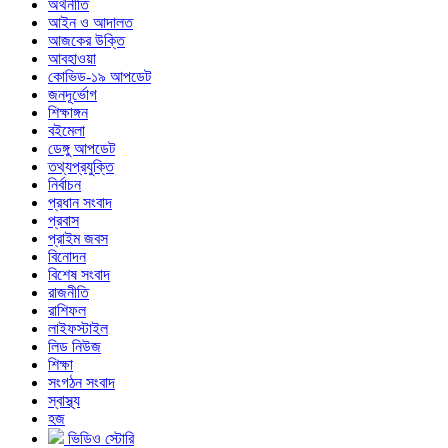
অর্থনীতি
আইন ও আদালত
আজকের উক্তি
আবহাওয়া
কোভিড-১৯ আপডেট
জনদূর্ভোগ
শিক্ষাঙ্গন
বইমেলা
ডেঙ্গু আপডেট
তথ্যপ্রযুক্তি
নির্বাচন
প্রধান সংবাদ
প্রবাস
প্রাইম জবস
বিনোদন
বিশেষ সংবাদ
রাজনীতি
রাশিফল
লাইফস্টাইল
লিড নিউজ
শিক্ষা
সংগঠন সংবাদ
স্বাস্থ্য
হজ
ভিডিও স্টোরি