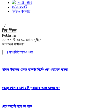
ফটো স্টোরি
ফটোগ্যালারি
ভিডিও গ্যালারি
/
লিড নিউজ
Publisher
২২ অগাস্ট ২০২১, ৬:৪৭ পূর্বাহ্ন
অনলাইন সংস্করণ
এ সম্পর্কিত আরও খবর
সাদ্দাম-ইনানকে ফোনে হামলার নির্দেশ দেন ওবায়দুল কাদের
হরমুজ খোলার আশায় বিশ্ববাজারে কমল তেলের দাম
দেশে স্বর্ণের দামে বড় লাফ