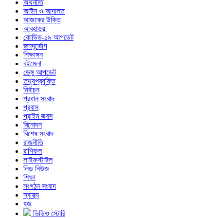
অর্থনীতি
আইন ও আদালত
আজকের উক্তি
আবহাওয়া
কোভিড-১৯ আপডেট
জনদূর্ভোগ
শিক্ষাঙ্গন
বইমেলা
ডেঙ্গু আপডেট
তথ্যপ্রযুক্তি
নির্বাচন
প্রধান সংবাদ
প্রবাস
প্রাইম জবস
বিনোদন
বিশেষ সংবাদ
রাজনীতি
রাশিফল
লাইফস্টাইল
লিড নিউজ
শিক্ষা
সংগঠন সংবাদ
স্বাস্থ্য
হজ
ভিডিও স্টোরি