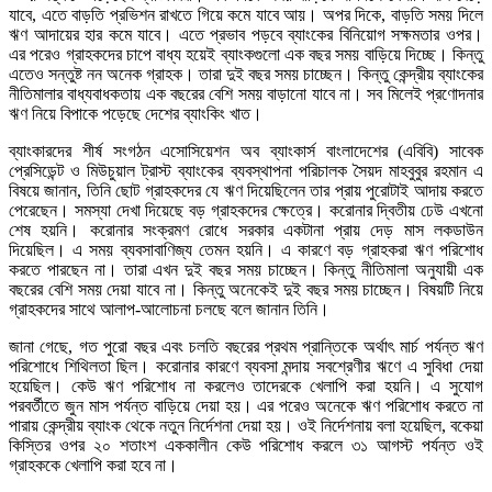
যাবে, এতে বাড়তি প্রভিশন রাখতে গিয়ে কমে যাবে আয়। অপর দিকে, বাড়তি সময় দিলে
ঋণ আদায়ের হার কমে যাবে। এতে প্রভাব পড়বে ব্যাংকের বিনিয়োগ সক্ষমতার ওপর।
এর পরেও গ্রাহকদের চাপে বাধ্য হয়েই ব্যাংকগুলো এক বছর সময় বাড়িয়ে দিচ্ছে। কিন্তু
এতেও সন্তুষ্ট নন অনেক গ্রাহক। তারা দুই বছর সময় চাচ্ছেন। কিন্তু কেন্দ্রীয় ব্যাংকের
নীতিমালার বাধ্যবাধকতায় এক বছরের বেশি সময় বাড়ানো যাবে না। সব মিলেই প্রণোদনার
ঋণ নিয়ে বিপাকে পড়েছে দেশের ব্যাংকিং খাত।
ব্যাংকারদের শীর্ষ সংগঠন এসোসিয়েশন অব ব্যাংকার্স বাংলাদেশের (এবিবি) সাবেক
প্রেসিডেন্ট ও মিউচুয়াল ট্রাস্ট ব্যাংকের ব্যবস্থাপনা পরিচালক সৈয়দ মাহবুবুর রহমান এ
বিষয়ে জানান, তিনি ছোট গ্রাহকদের যে ঋণ দিয়েছিলেন তার প্রায় পুরোটাই আদায় করতে
পেরেছেন। সমস্যা দেখা দিয়েছে বড় গ্রাহকদের ক্ষেত্রে। করোনার দ্বিতীয় ঢেউ এখনো
শেষ হয়নি। করোনার সংক্রমণ রোধে সরকার একটানা প্রায় দেড় মাস লকডাউন
দিয়েছিল। এ সময় ব্যবসাবাণিজ্য তেমন হয়নি। এ কারণে বড় গ্রাহকরা ঋণ পরিশোধ
করতে পারছেন না। তারা এখন দুই বছর সময় চাচ্ছেন। কিন্তু নীতিমালা অনুযায়ী এক
বছরের বেশি সময় দেয়া যাবে না। কিন্তু অনেকেই দুই বছর সময় চাচ্ছেন। বিষয়টি নিয়ে
গ্রাহকদের সাথে আলাপ-আলোচনা চলছে বলে জানান তিনি।
জানা গেছে, গত পুরো বছর এবং চলতি বছরের প্রথম প্রান্তিকে অর্থাৎ মার্চ পর্যন্ত ঋণ
পরিশোধে শিথিলতা ছিল। করোনার কারণে ব্যবসা মন্দায় সবশ্রেণীর ঋণে এ সুবিধা দেয়া
হয়েছিল। কেউ ঋণ পরিশোধ না করলেও তাদেরকে খেলাপি করা হয়নি। এ সুযোগ
পরবর্তীতে জুন মাস পর্যন্ত বাড়িয়ে দেয়া হয়। এর পরেও অনেকে ঋণ পরিশোধ করতে না
পারায় কেন্দ্রীয় ব্যাংক থেকে নতুন নির্দেশনা দেয়া হয়। ওই নির্দেশনায় বলা হয়েছিল, বকেয়া
কিস্তির ওপর ২০ শতাংশ এককালীন কেউ পরিশোধ করলে ৩১ আগস্ট পর্যন্ত ওই
গ্রাহককে খেলাপি করা হবে না।