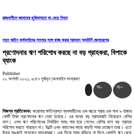
রাজধানীতে জামাতার ছুরিকাঘাতে মা-মেয়ে নিহত
নতুন আইন কর্মকর্তাদের সততার সঙ্গে কাজ করার আহ্বান অ্যাটর্নি জেনারেলের
প্রণোদনার ঋণ পরিশোধ করছে না বড় গ্রাহকরা, বিপাকে
ব্যাংক
Publisher
২২ অগাস্ট ২০২১, ৬:৪৭ পূর্বাহ্ন
|
অনলাইন সংস্করণ
অ-
অ+
নিজস্ব প্রতিবেদক:
করোনায় ক্ষতিগ্রস্ত ব্যবসায়ীদের এক বছরে প্রায় এক লাখ ৯ হাজার
কোটি টাকা প্রণোদনার ঋণ দেয়া হয়েছে। এর মধ্যে বড় গ্রাহকরাই নিয়েছেন বেশির
ভাগ। এসব ঋণ পরিশোধের নির্ধারিত সময় পার হয়ে গেলেও বেশির ভাগ বড় গ্রাহক
পরিশোধ করতে পারছেন না। উল্টো এখন ব্যাংকের কাছে বাড়তি সময় চাচ্ছেন তারা। এতে
উভয় সঙ্কটে পড়েছেন ব্যাংকাররা। এক দিকে সময় বাড়িয়ে না দিলে খেলাপি ঋণ বেড়ে