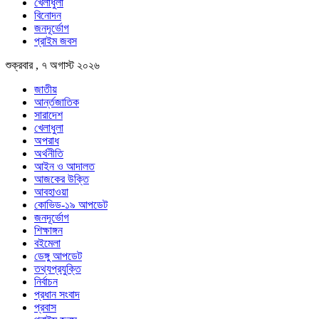
খেলাধুলা
বিনোদন
জনদূর্ভোগ
প্রাইম জবস
শুক্রবার , ৭ অগাস্ট ২০২৬
জাতীয়
আর্ন্তজাতিক
সারাদেশ
খেলাধুলা
অপরাধ
অর্থনীতি
আইন ও আদালত
আজকের উক্তি
আবহাওয়া
কোভিড-১৯ আপডেট
জনদূর্ভোগ
শিক্ষাঙ্গন
বইমেলা
ডেঙ্গু আপডেট
তথ্যপ্রযুক্তি
নির্বাচন
প্রধান সংবাদ
প্রবাস