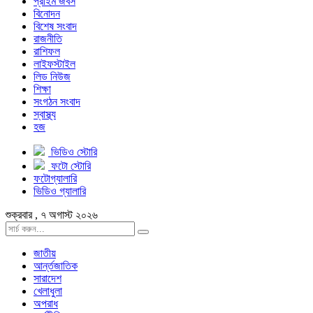
প্রাইম জবস
বিনোদন
বিশেষ সংবাদ
রাজনীতি
রাশিফল
লাইফস্টাইল
লিড নিউজ
শিক্ষা
সংগঠন সংবাদ
স্বাস্থ্য
হজ
ভিডিও স্টোরি
ফটো স্টোরি
ফটোগ্যালারি
ভিডিও গ্যালারি
শুক্রবার , ৭ অগাস্ট ২০২৬
জাতীয়
আর্ন্তজাতিক
সারাদেশ
খেলাধুলা
অপরাধ