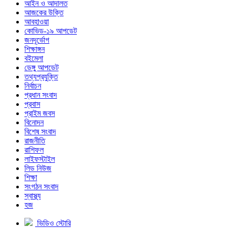
আইন ও আদালত
আজকের উক্তি
আবহাওয়া
কোভিড-১৯ আপডেট
জনদূর্ভোগ
শিক্ষাঙ্গন
বইমেলা
ডেঙ্গু আপডেট
তথ্যপ্রযুক্তি
নির্বাচন
প্রধান সংবাদ
প্রবাস
প্রাইম জবস
বিনোদন
বিশেষ সংবাদ
রাজনীতি
রাশিফল
লাইফস্টাইল
লিড নিউজ
শিক্ষা
সংগঠন সংবাদ
স্বাস্থ্য
হজ
ভিডিও স্টোরি