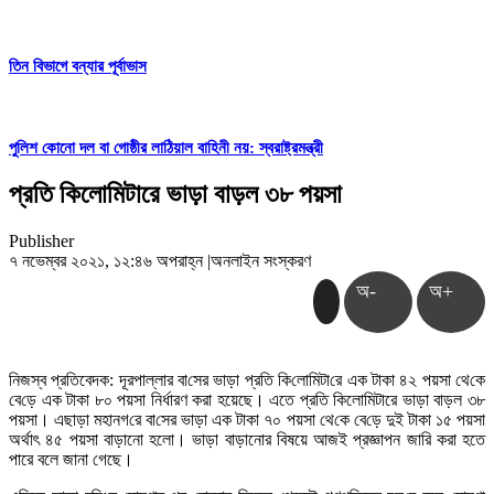
তিন বিভাগে বন্যার পূর্বাভাস
পুলিশ কোনো দল বা গোষ্ঠীর লাঠিয়াল বাহিনী নয়: স্বরাষ্ট্রমন্ত্রী
প্রতি কিলোমিটারে ভাড়া বাড়ল ৩৮ পয়সা
Publisher
৭ নভেম্বর ২০২১, ১২:৪৬ অপরাহ্ন
|
অনলাইন সংস্করণ
অ-
অ+
নিজস্ব প্রতিবেদক: দূরপাল্লার বা‌সের ভ‌াড়া প্রতি কি‌লো‌মিটা‌রে এক টাকা ৪২ পয়সা থে‌কে
বে‌ড়ে এক টাকা ৮০ পয়সা নির্ধারণ করা হয়েছে। এতে প্রতি কিলোমিটারে ভাড়া বাড়ল ৩৮
পয়সা। এছাড়া মহানগ‌রে বা‌সের ভ‌াড়া এক টাকা ৭০ পয়সা থে‌কে বে‌ড়ে দুই টাকা ১৫ পয়সা
অর্থাৎ ৪৫ পয়সা বাড়ানো হলো। ভাড়া বাড়ানোর বিষয়ে আজই প্রজ্ঞাপন জারি করা হতে
পারে বলে জানা গেছে।