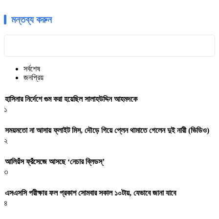
মন্তব্য করুন
সর্বশেষ
জনপ্রিয়
হাসিনার নির্দেশে গুম করা হয়েছিল সালাহউদ্দিন আহমদকে
১
সময়মতো না আসায় ফ্লাইট মিস, দৌড়ে গিয়ে প্লেন থামাতে গেলেন দুই নারী (ভিডিও)
২
আলিয়ঁস ফ্রঁসেজে আসছে ‘নেচার ব্লিডস্’
৩
এসএসসি পরীক্ষার ফল প্রকাশ সোমবার সকাল ১০টায়, যেভাবে জানা যাবে
৪