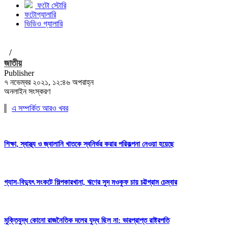
ফটো স্টোরি
ফটোগ্যালারি
ভিডিও গ্যালারি
/
জাতীয়
Publisher
৭ নভেম্বর ২০২১, ১২:৪৬ অপরাহ্ন
অনলাইন সংস্করণ
এ সম্পর্কিত আরও খবর
শিক্ষা, স্বাস্থ্য ও জ্বালানি খাতকে স্বনির্ভর করার পরিকল্পনা নেওয়া হয়েছে
গ্যাস-বিদ্যুৎ সংকটে শিল্পকারখানা, ঋণের সুদ মওকুফ চায় চট্টগ্রাম চেম্বার
মুক্তিযুদ্ধ কোনো রাজনৈতিক দলের যুদ্ধ ছিল না: ভারপ্রাপ্ত রাষ্ট্রপতি