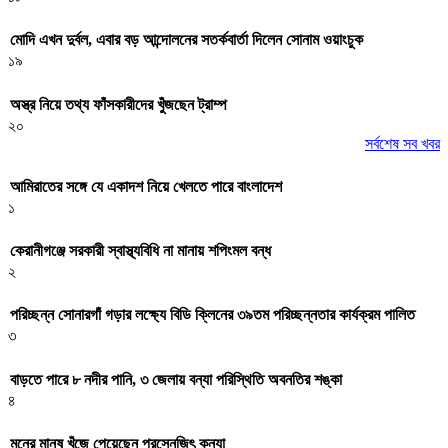
মোদি এখন দুর্বল, এবার বড় আন্দোলনের সতর্কবার্তা দিলেন সোনাম ওয়াংচুক
১৯
অস্ত্র নিয়ে তথ্য ফাঁসকারীদের খুঁজছেন ট্রাম্প
২০
সর্বশেষ সব খবর
আমিরাতের সঙ্গে যে একাদশ নিয়ে খেলতে পারে বাংলাদেশ
১
কেরানীগঞ্জে সরকারী স্বাস্থ্যবিধি না মানায় শপিংমল বন্ধ
২
পরিচ্ছন্ন সোনারগাঁ গড়ার লক্ষ্যে বিডি ক্লিনের ৩৯তম পরিচ্ছন্নতার কার্যক্রম পালিত
৩
বাড়তে পারে ৮ নদীর পানি, ৩ জেলায় বন্যা পরিস্থিতি অবনতির শঙ্কা
৪
মনের মানুষ খুঁজে পেয়েছেন প্রসেনজিৎ কন্যা