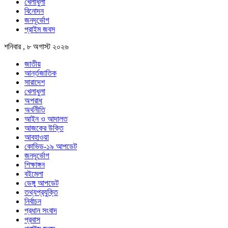
খেলাধুলা
বিনোদন
জনদূর্ভোগ
প্রাইম জবস
শনিবার , ৮ অগাস্ট ২০২৬
জাতীয়
আর্ন্তজাতিক
সারাদেশ
খেলাধুলা
অপরাধ
অর্থনীতি
আইন ও আদালত
আজকের উক্তি
আবহাওয়া
কোভিড-১৯ আপডেট
জনদূর্ভোগ
শিক্ষাঙ্গন
বইমেলা
ডেঙ্গু আপডেট
তথ্যপ্রযুক্তি
নির্বাচন
প্রধান সংবাদ
প্রবাস