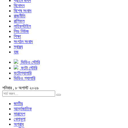
প্রাইম জবস
বিনোদন
বিশেষ সংবাদ
রাজনীতি
রাশিফল
লাইফস্টাইল
লিড নিউজ
শিক্ষা
সংগঠন সংবাদ
স্বাস্থ্য
হজ
ভিডিও স্টোরি
ফটো স্টোরি
ফটোগ্যালারি
ভিডিও গ্যালারি
শনিবার , ৮ অগাস্ট ২০২৬
জাতীয়
আর্ন্তজাতিক
সারাদেশ
খেলাধুলা
অপরাধ