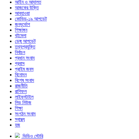
আইন ও আদালত
আজকের উক্তি
আবহাওয়া
কোভিড-১৯ আপডেট
জনদূর্ভোগ
শিক্ষাঙ্গন
বইমেলা
ডেঙ্গু আপডেট
তথ্যপ্রযুক্তি
নির্বাচন
প্রধান সংবাদ
প্রবাস
প্রাইম জবস
বিনোদন
বিশেষ সংবাদ
রাজনীতি
রাশিফল
লাইফস্টাইল
লিড নিউজ
শিক্ষা
সংগঠন সংবাদ
স্বাস্থ্য
হজ
ভিডিও স্টোরি