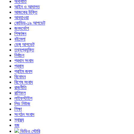
অর্থনীতি
আইন ও আদালত
আজকের উক্তি
আবহাওয়া
কোভিড-১৯ আপডেট
জনদূর্ভোগ
শিক্ষাঙ্গন
বইমেলা
ডেঙ্গু আপডেট
তথ্যপ্রযুক্তি
নির্বাচন
প্রধান সংবাদ
প্রবাস
প্রাইম জবস
বিনোদন
বিশেষ সংবাদ
রাজনীতি
রাশিফল
লাইফস্টাইল
লিড নিউজ
শিক্ষা
সংগঠন সংবাদ
স্বাস্থ্য
হজ
ভিডিও স্টোরি