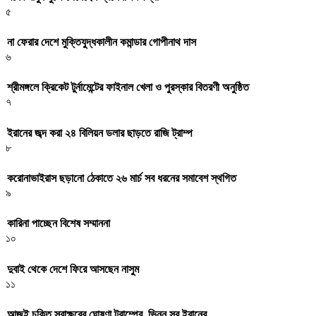
৫
না ফেরার দেশে মুক্তিযুদ্ধকালীন কমান্ডার গোপীনাথ দাস
৬
শ্রীমঙ্গলে ক্রিকেট টুর্নামেন্টের ফাইনাল খেলা ও পুরস্কার বিতরণী অনুষ্ঠিত
৭
ইরানের জব্দ করা ২৪ বিলিয়ন ডলার ছাড়তে রাজি ট্রাম্প
৮
করোনাভাইরাস ছড়ানো ঠেকাতে ২৬ মার্চ সব ধরনের সমাবেশ স্থগিত
৯
কারিনা পাচ্ছেন বিশেষ সম্মাননা
১০
দুবাই থেকে দেশে ফিরে আসছেন নাসুম
১১
আজই চুক্তি স্বাক্ষরের ঘোষণা ট্রাম্পের, ভিন্ন সুর ইরানের