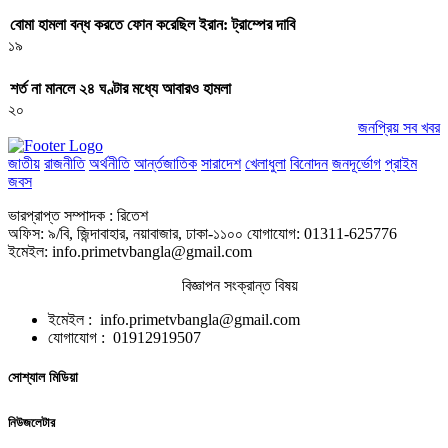
বোমা হামলা বন্ধ করতে ফোন করেছিল ইরান: ট্রাম্পের দাবি
১৯
শর্ত না মানলে ২৪ ঘণ্টার মধ্যে আবারও হামলা
২০
জনপ্রিয় সব খবর
জাতীয়
রাজনীতি
অর্থনীতি
আর্ন্তজাতিক
সারাদেশ
খেলাধুলা
বিনোদন
জনদূর্ভোগ
প্রাইম
জবস
ভারপ্রাপ্ত সম্পাদক : রিতেশ
অফিস: ৯/বি, জিন্দাবাহার, নয়াবাজার, ঢাকা-১১০০ যোগাযোগ: 01311-625776
ইমেইল: info.primetvbangla@gmail.com
বিজ্ঞাপন সংক্রান্ত বিষয়
ইমেইল : info.primetvbangla@gmail.com
যোগাযোগ : 01912919507
সোশ্যাল মিডিয়া
নিউজলেটার