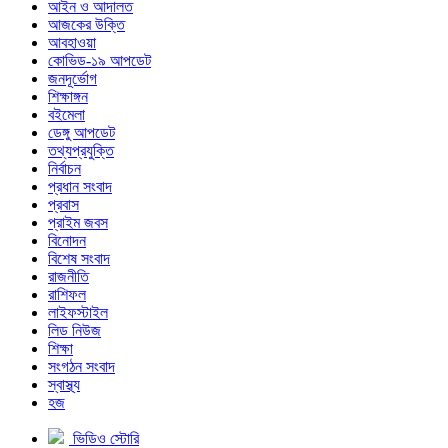
আইন ও আদালত
আজকের উক্তি
আবহাওয়া
কোভিড-১৯ আপডেট
জনদূর্ভোগ
শিক্ষাঙ্গন
বইমেলা
ডেঙ্গু আপডেট
তথ্যপ্রযুক্তি
নির্বাচন
প্রধান সংবাদ
প্রবাস
প্রাইম জবস
বিনোদন
বিশেষ সংবাদ
রাজনীতি
রাশিফল
লাইফস্টাইল
লিড নিউজ
শিক্ষা
সংগঠন সংবাদ
স্বাস্থ্য
হজ
ভিডিও স্টোরি