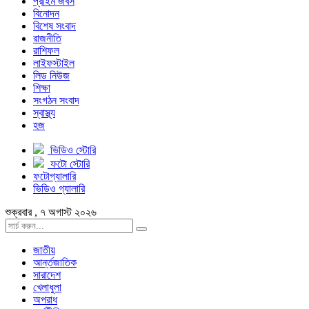
প্রাইম জবস
বিনোদন
বিশেষ সংবাদ
রাজনীতি
রাশিফল
লাইফস্টাইল
লিড নিউজ
শিক্ষা
সংগঠন সংবাদ
স্বাস্থ্য
হজ
ভিডিও স্টোরি
ফটো স্টোরি
ফটোগ্যালারি
ভিডিও গ্যালারি
শুক্রবার , ৭ অগাস্ট ২০২৬
জাতীয়
আর্ন্তজাতিক
সারাদেশ
খেলাধুলা
অপরাধ