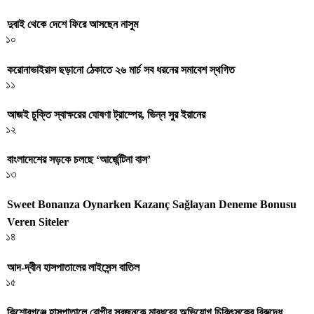
দুবাই থেকে দেশে ফিরে আসছেন নাসুম
১০
করোনাভাইরাস ছড়ানো ঠেকাতে ২৬ মার্চ সব ধরনের সমাবেশ স্থগিত
১১
আজই চুক্তি স্বাক্ষরের ঘোষণা ট্রাম্পের, ভিন্ন সুর ইরানের
১২
বাংলাদেশের সড়কে চলছে ‘আর্জেন্টিনা বাস’
১৩
Sweet Bonanza Oynarken Kazanç Sağlayan Deneme Bonusu
Veren Siteler
১৪
আদ-দ্বীন হাসপাতালের লাইসেন্স বাতিল
১৫
কিশোরগঞ্জে হাসপাতালে রোগীর স্বজনকে মারধরের অভিযোগ চিকিৎসকের বিরুদ্ধে