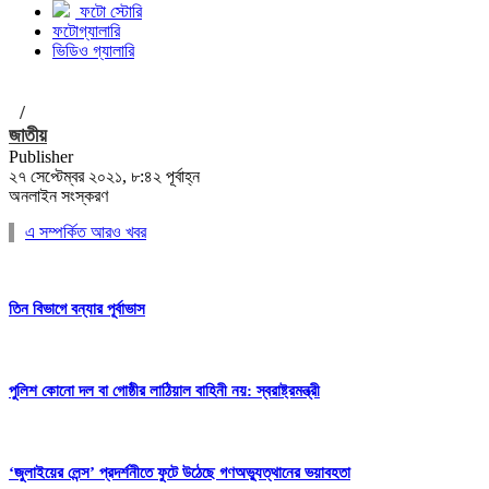
ফটো স্টোরি
ফটোগ্যালারি
ভিডিও গ্যালারি
/
জাতীয়
Publisher
২৭ সেপ্টেম্বর ২০২১, ৮:৪২ পূর্বাহ্ন
অনলাইন সংস্করণ
এ সম্পর্কিত আরও খবর
তিন বিভাগে বন্যার পূর্বাভাস
পুলিশ কোনো দল বা গোষ্ঠীর লাঠিয়াল বাহিনী নয়: স্বরাষ্ট্রমন্ত্রী
‘জুলাইয়ের লেন্স’ প্রদর্শনীতে ফুটে উঠেছে গণঅভ্যুত্থানের ভয়াবহতা