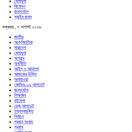
খেলাধুলা
বিনোদন
জনদূর্ভোগ
প্রাইম জবস
শুক্রবার , ৭ অগাস্ট ২০২৬
জাতীয়
আর্ন্তজাতিক
সারাদেশ
খেলাধুলা
অপরাধ
অর্থনীতি
আইন ও আদালত
আজকের উক্তি
আবহাওয়া
কোভিড-১৯ আপডেট
জনদূর্ভোগ
শিক্ষাঙ্গন
বইমেলা
ডেঙ্গু আপডেট
তথ্যপ্রযুক্তি
নির্বাচন
প্রধান সংবাদ
প্রবাস