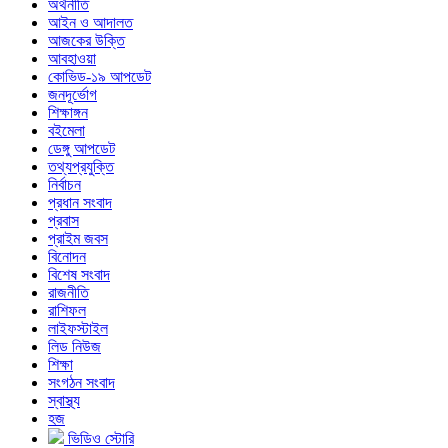
অর্থনীতি
আইন ও আদালত
আজকের উক্তি
আবহাওয়া
কোভিড-১৯ আপডেট
জনদূর্ভোগ
শিক্ষাঙ্গন
বইমেলা
ডেঙ্গু আপডেট
তথ্যপ্রযুক্তি
নির্বাচন
প্রধান সংবাদ
প্রবাস
প্রাইম জবস
বিনোদন
বিশেষ সংবাদ
রাজনীতি
রাশিফল
লাইফস্টাইল
লিড নিউজ
শিক্ষা
সংগঠন সংবাদ
স্বাস্থ্য
হজ
ভিডিও স্টোরি