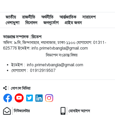
৯
ব্রাজিলে হেলিকপ্টার বিধ্বস্ত হয়ে নিহত ৪
জাতীয়
রাজনীতি
অর্থনীতি
আর্ন্তজাতিক
সারাদেশ
খেলাধুলা
বিনোদন
জনদূর্ভোগ
প্রাইম জবস
১০
মানবসেবার জন্য রোটারির সম্মানজনক পদক পেলেন ডা.
হাবিবুল্লাহ তালুকদার রাসকিন
ভারপ্রাপ্ত সম্পাদক : রিতেশ
অফিস: ৯/বি, জিন্দাবাহার, নয়াবাজার, ঢাকা-১১০০ যোগাযোগ: 01311-
625776 ইমেইল: info.primetvbangla@gmail.com
১১
হাসিনার নির্দেশে গুম করা হয়েছিল সালাহউদ্দিন আহমদকে
বিজ্ঞাপন সংক্রান্ত বিষয়
ইমেইল : info.primetvbangla@gmail.com
১২
সময়মতো না আসায় ফ্লাইট মিস, দৌড়ে গিয়ে প্লেন থামাতে
যোগাযোগ : 01912919507
গেলেন দুই নারী (ভিডিও)
১৩
আলিয়ঁস ফ্রঁসেজে আসছে ‘নেচার ব্লিডস্’
সোশ্যাল মিডিয়া
১৪
এসএসসি পরীক্ষার ফল প্রকাশ সোমবার সকাল ১০টায়,
নিউজলেটার
মোবাইল অ্যাপস
যেভাবে জানা যাবে