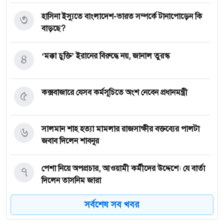
৩
হাসিনা ইস্যুতে বাংলাদেশ-ভারত সম্পর্কে টানাপোড়েন কি
বাড়ছে?
৪
‘মক্কা চুক্তি’ ইরানের বিরুদ্ধে নয়, জানাল তুরস্ক
৫
কক্সবাজারে যেসব কর্মসূচিতে অংশ নেবেন প্রধানমন্ত্রী
৬
সালমান শাহ হত্যা মামলার রাজসাক্ষীর বক্তব্যের পালটা
জবাব দিলেন শাবনূর
৭
পেশা নিয়ে অপপ্রচার, আওয়ামী কর্মীদের উদ্দেশ্যে যে বার্তা
দিলেন তাসনিম জারা
সর্বশেষ সব খবর
৮
গাজায় ধ্বংসস্তূপ থেকে ১৯ লাশ উদ্ধার, বেশিরভাগ নারী-শিশু