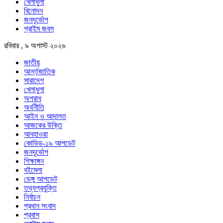
খেলাধুলা
বিনোদন
জনদূর্ভোগ
প্রাইম জবস
রবিবার , ৯ অগাস্ট ২০২৬
জাতীয়
আর্ন্তজাতিক
সারাদেশ
খেলাধুলা
অপরাধ
অর্থনীতি
আইন ও আদালত
আজকের উক্তি
আবহাওয়া
কোভিড-১৯ আপডেট
জনদূর্ভোগ
শিক্ষাঙ্গন
বইমেলা
ডেঙ্গু আপডেট
তথ্যপ্রযুক্তি
নির্বাচন
প্রধান সংবাদ
প্রবাস