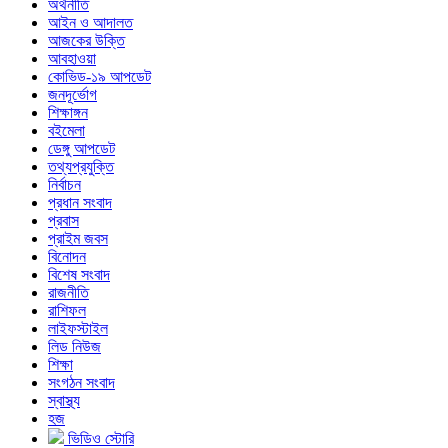
অর্থনীতি
আইন ও আদালত
আজকের উক্তি
আবহাওয়া
কোভিড-১৯ আপডেট
জনদূর্ভোগ
শিক্ষাঙ্গন
বইমেলা
ডেঙ্গু আপডেট
তথ্যপ্রযুক্তি
নির্বাচন
প্রধান সংবাদ
প্রবাস
প্রাইম জবস
বিনোদন
বিশেষ সংবাদ
রাজনীতি
রাশিফল
লাইফস্টাইল
লিড নিউজ
শিক্ষা
সংগঠন সংবাদ
স্বাস্থ্য
হজ
ভিডিও স্টোরি