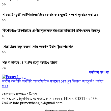
১৬
গণভোটে ‘হ্যাঁ’ ভোটদাতাদের নিয়ে ফোরাম করে জুলাই সনদ বাস্তবায়ন করা হবে
১৭
কিশোরগঞ্জে হাসপাতালে রোগীর স্বজনকে মারধরের অভিযোগ চিকিৎসকের বিরুদ্ধে
১৮
বোমা হামলা বন্ধ করতে ফোন করেছিল ইরান: ট্রাম্পের দাবি
১৯
শর্ত না মানলে ২৪ ঘণ্টার মধ্যে আবারও হামলা
২০
জনপ্রিয় সব খবর
জাতীয়
রাজনীতি
অর্থনীতি
আর্ন্তজাতিক
সারাদেশ
খেলাধুলা
বিনোদন
জনদূর্ভোগ
প্রাইম
জবস
ভারপ্রাপ্ত সম্পাদক : রিতেশ
অফিস: ৯/বি, জিন্দাবাহার, নয়াবাজার, ঢাকা-১১০০ যোগাযোগ: 01311-625776
ইমেইল: info.primetvbangla@gmail.com