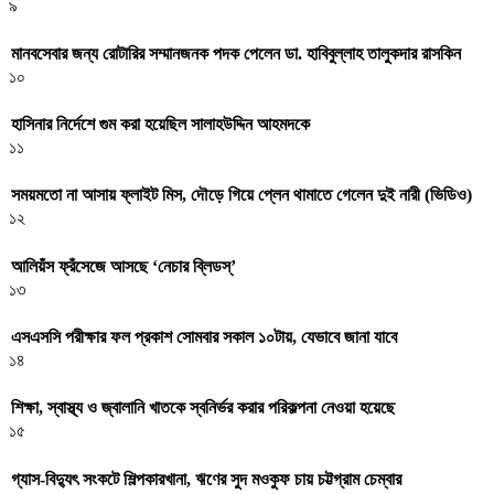
৯
মানবসেবার জন্য রোটারির সম্মানজনক পদক পেলেন ডা. হাবিবুল্লাহ তালুকদার রাসকিন
১০
হাসিনার নির্দেশে গুম করা হয়েছিল সালাহউদ্দিন আহমদকে
১১
সময়মতো না আসায় ফ্লাইট মিস, দৌড়ে গিয়ে প্লেন থামাতে গেলেন দুই নারী (ভিডিও)
১২
আলিয়ঁস ফ্রঁসেজে আসছে ‘নেচার ব্লিডস্’
১৩
এসএসসি পরীক্ষার ফল প্রকাশ সোমবার সকাল ১০টায়, যেভাবে জানা যাবে
১৪
শিক্ষা, স্বাস্থ্য ও জ্বালানি খাতকে স্বনির্ভর করার পরিকল্পনা নেওয়া হয়েছে
১৫
গ্যাস-বিদ্যুৎ সংকটে শিল্পকারখানা, ঋণের সুদ মওকুফ চায় চট্টগ্রাম চেম্বার