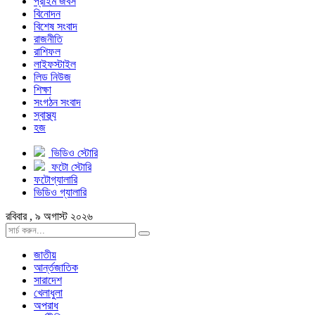
প্রাইম জবস
বিনোদন
বিশেষ সংবাদ
রাজনীতি
রাশিফল
লাইফস্টাইল
লিড নিউজ
শিক্ষা
সংগঠন সংবাদ
স্বাস্থ্য
হজ
ভিডিও স্টোরি
ফটো স্টোরি
ফটোগ্যালারি
ভিডিও গ্যালারি
রবিবার , ৯ অগাস্ট ২০২৬
জাতীয়
আর্ন্তজাতিক
সারাদেশ
খেলাধুলা
অপরাধ