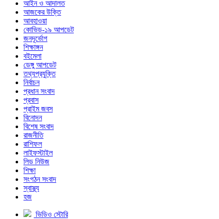
আইন ও আদালত
আজকের উক্তি
আবহাওয়া
কোভিড-১৯ আপডেট
জনদূর্ভোগ
শিক্ষাঙ্গন
বইমেলা
ডেঙ্গু আপডেট
তথ্যপ্রযুক্তি
নির্বাচন
প্রধান সংবাদ
প্রবাস
প্রাইম জবস
বিনোদন
বিশেষ সংবাদ
রাজনীতি
রাশিফল
লাইফস্টাইল
লিড নিউজ
শিক্ষা
সংগঠন সংবাদ
স্বাস্থ্য
হজ
ভিডিও স্টোরি