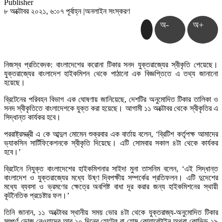
Publisher
৮ অক্টোবর ২০২১, ৬:০৭ পূর্বাহ্ন
|
অনলাইন সংস্করণ
অ-
অ+
নিজস্ব প্রতিবেদক: বাংলাদেশের করোনা টিকার সনদ যুক্তরাজ্যের স্বীকৃতি পেয়েছে।
যুক্তরাজ্যের বাংলাদেশ হাইকমিশন থেকে পাঠানো এক বিজ্ঞপ্তিতে এ তথ্য জানানো
হয়েছে।
ব্রিটেনের পরিবহন বিভাগ এক ঘোষণায় জানিয়েছে, দেশটির অনুমোদিত টিকার তালিকা ও
সনদ স্বীকৃতিতে বাংলাদেশকে যুক্ত করা হয়েছে। আগামী ১১ অক্টোবর থেকে স্বীকৃতির এ
সিদ্ধান্ত কার্যকর হবে।
পররাষ্ট্রমন্ত্রী এ কে আব্দুল মোমেন শুক্রবার এক বার্তায় বলেন, ‘ব্রিটিশ কর্তৃপক্ষ আমাদের
ভ্যাকসিন সার্টিফিকেশনকে স্বীকৃতি দিয়েছে। এটি সোমবার সকাল ৪টা থেকে কার্যকর
হবে।’
ব্রিটেনে নিযুক্ত বাংলাদেশের হাইকমিশনার সাইদা মুনা তাসনিম বলেন, ‘এই সিদ্ধান্ত
বাংলাদেশ ও যুক্তরাজ্যের মধ্যে উষ্ণ দ্বিপক্ষীয় সম্পর্কের প্রতিফলন। এটি দুদেশের
মধ্যে ব্যবসা ও ভ্রমণের ক্ষেত্রে অবশিষ্ট বাধা দূর করার জন্য হাইকমিশনের স্থায়ী
কূটনৈতিক প্রচেষ্টার ফল।’
তিনি জানান, ১১ অক্টোবর স্থানীয় সময় ভোর ৪টা থেকে যুক্তরাজ্য-অনুমোদিত টিকার
সম্পূর্ণ ডোজ নেওয়াদের আর ১০ দিনের হোটেল বা হোম কোয়ারেন্টাইন অথবা কোভিড-১৯