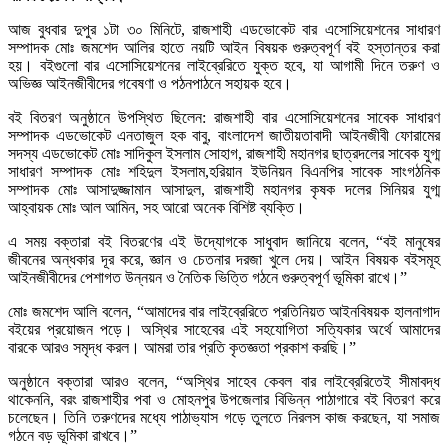
আজ বুধবার দুপুর ১টা ৩০ মিনিটে, রাজশাহী এডভোকেট বার এসোসিয়েশনের সাধারণ
সম্পাদক মোঃ জমশেদ আলির হাতে নয়টি আইন বিষয়ক গুরুত্বপূর্ণ বই হস্তান্তর করা
হয়। বইগুলো বার এসোসিয়েশনের লাইব্রেরিতে যুক্ত হবে, যা আগামী দিনে তরুণ ও
অভিজ্ঞ আইনজীবীদের গবেষণা ও পঠনপাঠনে সহায়ক হবে।
বই বিতরণ অনুষ্ঠানে উপস্থিত ছিলেন: রাজশাহী বার এসোসিয়েশনের সাবেক সাধারণ
সম্পাদক এডভোকেট এনতাজুল হক বাবু, বাংলাদেশ জাতীয়তাবাদী আইনজীবী ফোরামের
সদস্য এডভোকেট মোঃ সাদিকুল ইসলাম সোহাগ, রাজশাহী মহানগর ছাত্রদলের সাবেক যুগ্ম
সাধারণ সম্পাদক মোঃ শহিদুল ইসলাম,হরিয়ান ইউনিয়ন বিএনপির সাবেক সাংগঠনিক
সম্পাদক মোঃ আসাদুজ্জামান আসাদুল, রাজশাহী মহানগর কৃষক দলের সিনিয়র যুগ্ম
আহ্বায়ক মোঃ আল আমিন, সহ আরো অনেক বিশিষ্ট ব্যক্তি।
এ সময় বক্তারা বই বিতরণের এই উদ্যোগকে সাধুবাদ জানিয়ে বলেন, “বই মানুষের
জীবনের অন্ধকার দূর করে, জ্ঞান ও চেতনার দরজা খুলে দেয়। আইন বিষয়ক বইসমূহ
আইনজীবীদের পেশাগত উন্নয়ন ও নৈতিক ভিত্তি গঠনে গুরুত্বপূর্ণ ভূমিকা রাখে।”
মোঃ জমশেদ আলি বলেন, “আমাদের বার লাইব্রেরিতে প্রতিনিয়ত আইনবিষয়ক হালনাগাদ
বইয়ের প্রয়োজন পড়ে। অস্থির সাহেবের এই সহযোগিতা সত্যিকার অর্থে আমাদের
বারকে আরও সমৃদ্ধ করল। আমরা তার প্রতি কৃতজ্ঞতা প্রকাশ করছি।”
অনুষ্ঠানে বক্তারা আরও বলেন, “অস্থির সাহেব কেবল বার লাইব্রেরিতেই সীমাবদ্ধ
থাকেননি, বরং রাজশাহীর পবা ও মোহনপুর উপজেলার বিভিন্ন পাঠাগারে বই বিতরণ করে
চলেছেন। তিনি তরুণদের মধ্যে পাঠাভ্যাস গড়ে তুলতে নিরলস কাজ করছেন, যা সমাজ
গঠনে বড় ভূমিকা রাখবে।”