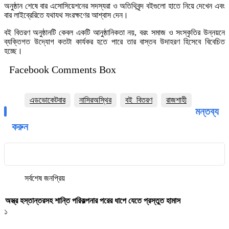
অনুষ্ঠান শেষে বার এসোসিয়েশনের সদস্যরা ও অতিথিবৃন্দ বইগুলো হাতে নিয়ে দেখেন এবং
বার লাইব্রেরিতে যথাযথ সংরক্ষণের আশ্বাস দেন।
বই বিতরণ অনুষ্ঠানটি কেবল একটি আনুষ্ঠানিকতা নয়, বরং সমাজ ও সংস্কৃতির উন্নয়নে
ব্যক্তিগত উদ্যোগ কতটা কার্যকর হতে পারে তার বাস্তব উদাহরণ হিসেবে বিবেচিত
হচ্ছে।
Facebook Comments Box
এডভোকেটবার
নাসিরঅস্থির
বই_বিতরণ
রাজশাহী
মন্তব্য
করুন
সর্বশেষ
জনপ্রিয়
অস্ত্র হস্তান্তরসহ শান্তি পরিকল্পনার পরের ধাপে যেতে প্রস্তুত হামাস
১