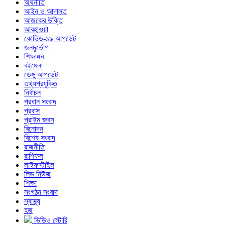
অর্থনীতি
আইন ও আদালত
আজকের উক্তি
আবহাওয়া
কোভিড-১৯ আপডেট
জনদূর্ভোগ
শিক্ষাঙ্গন
বইমেলা
ডেঙ্গু আপডেট
তথ্যপ্রযুক্তি
নির্বাচন
প্রধান সংবাদ
প্রবাস
প্রাইম জবস
বিনোদন
বিশেষ সংবাদ
রাজনীতি
রাশিফল
লাইফস্টাইল
লিড নিউজ
শিক্ষা
সংগঠন সংবাদ
স্বাস্থ্য
হজ
ভিডিও স্টোরি