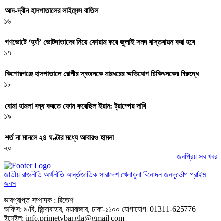
আদ-দ্বীন হাসপাতালের লাইসেন্স বাতিল
১৬
গণভোটে ‘হ্যাঁ’ ভোটদাতাদের নিয়ে ফোরাম করে জুলাই সনদ বাস্তবায়ন করা হবে
১৭
কিশোরগঞ্জে হাসপাতালে রোগীর স্বজনকে মারধরের অভিযোগ চিকিৎসকের বিরুদ্ধে
১৮
বোমা হামলা বন্ধ করতে ফোন করেছিল ইরান: ট্রাম্পের দাবি
১৯
শর্ত না মানলে ২৪ ঘণ্টার মধ্যে আবারও হামলা
২০
জনপ্রিয় সব খবর
জাতীয়
রাজনীতি
অর্থনীতি
আর্ন্তজাতিক
সারাদেশ
খেলাধুলা
বিনোদন
জনদূর্ভোগ
প্রাইম
জবস
ভারপ্রাপ্ত সম্পাদক : রিতেশ
অফিস: ৯/বি, জিন্দাবাহার, নয়াবাজার, ঢাকা-১১০০ যোগাযোগ: 01311-625776
ইমেইল: info.primetvbangla@gmail.com