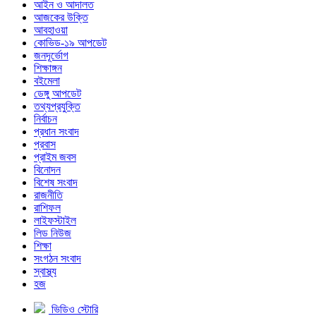
আইন ও আদালত
আজকের উক্তি
আবহাওয়া
কোভিড-১৯ আপডেট
জনদূর্ভোগ
শিক্ষাঙ্গন
বইমেলা
ডেঙ্গু আপডেট
তথ্যপ্রযুক্তি
নির্বাচন
প্রধান সংবাদ
প্রবাস
প্রাইম জবস
বিনোদন
বিশেষ সংবাদ
রাজনীতি
রাশিফল
লাইফস্টাইল
লিড নিউজ
শিক্ষা
সংগঠন সংবাদ
স্বাস্থ্য
হজ
ভিডিও স্টোরি