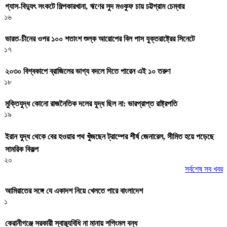
গ্যাস-বিদ্যুৎ সংকটে শিল্পকারখানা, ঋণের সুদ মওকুফ চায় চট্টগ্রাম চেম্বার
১৬
ভারত-চীনের ওপর ১০০ শতাংশ শুল্ক আরোপের বিল পাস যুক্তরাষ্ট্রের সিনেটে
১৭
২০৩০ বিশ্বকাপে ব্রাজিলের ভাগ্য বদলে দিতে পারেন এই ১০ তরুণ
১৮
মুক্তিযুদ্ধ কোনো রাজনৈতিক দলের যুদ্ধ ছিল না: ভারপ্রাপ্ত রাষ্ট্রপতি
১৯
ইরান যুদ্ধ থেকে বের হওয়ার পথ খুঁজছেন ট্রাম্পের শীর্ষ জেনারেল, সীমিত হয়ে পড়েছে
সামরিক বিকল্প
২০
সর্বশেষ সব খবর
আমিরাতের সঙ্গে যে একাদশ নিয়ে খেলতে পারে বাংলাদেশ
১
কেরানীগঞ্জে সরকারী স্বাস্থ্যবিধি না মানায় শপিংমল বন্ধ