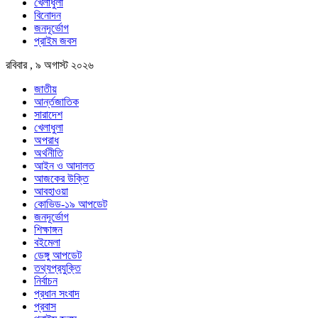
খেলাধুলা
বিনোদন
জনদূর্ভোগ
প্রাইম জবস
রবিবার , ৯ অগাস্ট ২০২৬
জাতীয়
আর্ন্তজাতিক
সারাদেশ
খেলাধুলা
অপরাধ
অর্থনীতি
আইন ও আদালত
আজকের উক্তি
আবহাওয়া
কোভিড-১৯ আপডেট
জনদূর্ভোগ
শিক্ষাঙ্গন
বইমেলা
ডেঙ্গু আপডেট
তথ্যপ্রযুক্তি
নির্বাচন
প্রধান সংবাদ
প্রবাস