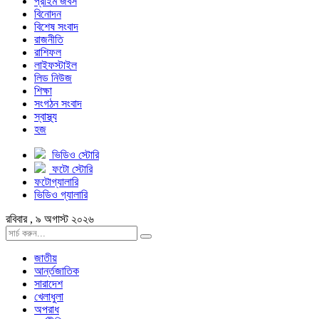
প্রাইম জবস
বিনোদন
বিশেষ সংবাদ
রাজনীতি
রাশিফল
লাইফস্টাইল
লিড নিউজ
শিক্ষা
সংগঠন সংবাদ
স্বাস্থ্য
হজ
ভিডিও স্টোরি
ফটো স্টোরি
ফটোগ্যালারি
ভিডিও গ্যালারি
রবিবার , ৯ অগাস্ট ২০২৬
জাতীয়
আর্ন্তজাতিক
সারাদেশ
খেলাধুলা
অপরাধ