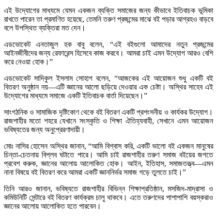
এই উদ্যোগের মাধ্যমে যেমন একজন ব্যক্তি সমাজের জন্য কীভাবে ইতিবাচক ভূমিকা
রাখতে পারেন তা প্রমাণিত হয়েছে, তেমনি তরুণ প্রজন্মের মাঝে বই পড়ার আগ্রহও বাড়বে
বলে উপস্থিত ব্যক্তিরা মত দেন।
এডভোকেট এনতাজুল হক বাবু বলেন, “এই বইগুলো আমাদের নতুন প্রজন্মের
আইনজীবীদের জন্য রেফারেন্স হিসেবে কাজ করবে। আমরা চাই এমন উদ্যোগ আরও বেশি
করে নেওয়া হোক।”
এডভোকেট সাদিকুল ইসলাম সোহাগ বলেন, “আজকের এই আয়োজন শুধু একটি বই
বিতরণ অনুষ্ঠান নয়—এটি জ্ঞানের আলো ছড়িয়ে দেওয়ার এক চেষ্টা। অস্থির সাহেব এই
উদ্যোগের মাধ্যমে সমাজে একটি ইতিবাচক বার্তা দিয়েছেন।”
সাংগঠনিক ও সামাজিক দৃষ্টিকোণ থেকে বই বিতরণ একটি প্রশংসনীয় ও কার্যকর উদ্যোগ।
রাজশাহীর মতো শহরে যেখানে সংস্কৃতি ও শিক্ষা ঐতিহ্যবাহী, সেখানে এমন আয়োজন
ভবিষ্যতের জন্য অনুপ্রেরণাদায়ী।
মোঃ নাসির হোসেন অস্থির জানান, “আমি বিশ্বাস করি, একটি ভালো বই একজন মানুষের
চিন্তা-চেতনায় বিপ্লব ঘটাতে পারে। আমি চাই রাজশাহীর তরুণ সমাজ বইয়ের জগতে
প্রবেশ করুক, জ্ঞানের আলোয় আলোকিত হোক। আইন, ইতিহাস, সমাজতত্ত্ব—এমন
নানা বিষয়ে বই বিতরণ করে আমরা একটি জ্ঞাননির্ভর সমাজ গড়ে তুলতে চাই।”
তিনি আরও জানান, ভবিষ্যতে রাজশাহীর বিভিন্ন শিক্ষাপ্রতিষ্ঠান, মসজিদ-মাদ্রাসা ও
কমিউনিটি সেন্টারে বই বিতরণ কার্যক্রম চালু থাকবে। এতে তরুণদের পাশাপাশি বয়স্করাও
জ্ঞানের আলোয় আলোকিত হতে পারবেন।