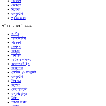
সারাদেশ
খেলাধুলা
বিনোদন
জনদূর্ভোগ
প্রাইম জবস
শনিবার , ৮ অগাস্ট ২০২৬
জাতীয়
আর্ন্তজাতিক
সারাদেশ
খেলাধুলা
অপরাধ
অর্থনীতি
আইন ও আদালত
আজকের উক্তি
আবহাওয়া
কোভিড-১৯ আপডেট
জনদূর্ভোগ
শিক্ষাঙ্গন
বইমেলা
ডেঙ্গু আপডেট
তথ্যপ্রযুক্তি
নির্বাচন
প্রধান সংবাদ