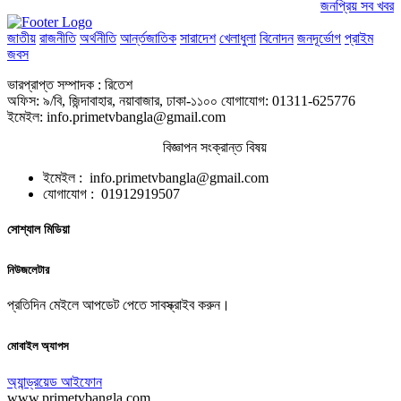
জনপ্রিয় সব খবর
জাতীয়
রাজনীতি
অর্থনীতি
আর্ন্তজাতিক
সারাদেশ
খেলাধুলা
বিনোদন
জনদূর্ভোগ
প্রাইম
জবস
ভারপ্রাপ্ত সম্পাদক : রিতেশ
অফিস: ৯/বি, জিন্দাবাহার, নয়াবাজার, ঢাকা-১১০০ যোগাযোগ: 01311-625776
ইমেইল: info.primetvbangla@gmail.com
বিজ্ঞাপন সংক্রান্ত বিষয়
ইমেইল : info.primetvbangla@gmail.com
যোগাযোগ : 01912919507
সোশ্যাল মিডিয়া
নিউজলেটার
প্রতিদিন মেইলে আপডেট পেতে সাবস্ক্রাইব করুন।
মোবাইল অ্যাপস
অ্যান্ড্রয়েড
আইফোন
www.primetvbangla.com