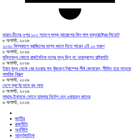
ভারত-চীনের ওপর ১০০ শতাংশ শুল্ক আরোপের বিল পাস যুক্তরাষ্ট্রের সিনেটে
৮ অগাস্ট, ২০২৬
২০৩০ বিশ্বকাপে ব্রাজিলের ভাগ্য বদলে দিতে পারেন এই ১০ তরুণ
৮ অগাস্ট, ২০২৬
মুক্তিযুদ্ধ কোনো রাজনৈতিক দলের যুদ্ধ ছিল না: ভারপ্রাপ্ত রাষ্ট্রপতি
৮ অগাস্ট, ২০২৬
ইরান যুদ্ধ থেকে বের হওয়ার পথ খুঁজছেন ট্রাম্পের শীর্ষ জেনারেল, সীমিত হয়ে পড়েছে
সামরিক বিকল্প
৮ অগাস্ট, ২০২৬
দেশে স্বর্ণের দামে বড় লাফ
৮ অগাস্ট, ২০২৬
সাদ্দাম-ইনানকে ফোনে হামলার নির্দেশ দেন ওবায়দুল কাদের
৬ অগাস্ট, ২০২৬
জাতীয়
রাজনীতি
অর্থনীতি
আর্ন্তজাতিক