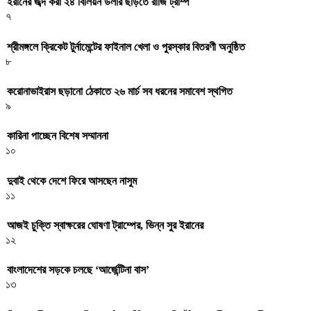
ইরানের জব্দ করা ২৪ বিলিয়ন ডলার ছাড়তে রাজি ট্রাম্প
৭
শ্রীমঙ্গলে ক্রিকেট টুর্নামেন্টের ফাইনাল খেলা ও পুরস্কার বিতরণী অনুষ্ঠিত
৮
করোনাভাইরাস ছড়ানো ঠেকাতে ২৬ মার্চ সব ধরনের সমাবেশ স্থগিত
৯
কারিনা পাচ্ছেন বিশেষ সম্মাননা
১০
দুবাই থেকে দেশে ফিরে আসছেন নাসুম
১১
আজই চুক্তি স্বাক্ষরের ঘোষণা ট্রাম্পের, ভিন্ন সুর ইরানের
১২
বাংলাদেশের সড়কে চলছে ‘আর্জেন্টিনা বাস’
১৩