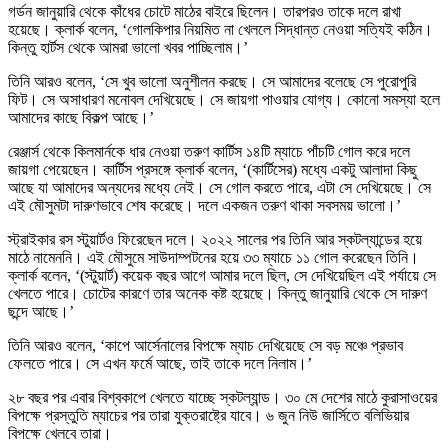
গর্ডন জানুয়ারি থেকে কাঁধের চোটে মাঠের বাইরে ছিলেন। তারপরও তাকে দলে রাখা
হয়েছে। ক্লার্ক বলেন, ‘গোলকিপার নিয়মিত না খেললে সিদ্ধান্ত নেওয়া সত্যিই কঠিন।
কিন্তু হার্টস থেকে আমরা ভালো খবর পাচ্ছিলাম।’
তিনি আরও বলেন, ‘সে খুব ভালো অনুশীলন করছে। সে আমাদের বলেছে সে পুরোপুরি
ফিট। সে অসাধারণ মনোবল দেখিয়েছে। সে জায়গা পাওয়ার যোগ্য। কোনো সমস্যা হলে
আমাদের কাছে বিকল্প আছে।’
রেঞ্জার্স থেকে কিলমার্নকে ধার নেওয়া তরুণ কার্টিস ১৪টি ম্যাচে পাঁচটি গোল করে দলে
জায়গা পেয়েছেন। কার্টিস প্রসঙ্গে ক্লার্ক বলেন, ‘(কার্টিসের) মধ্যে একটু আলাদা কিছু
আছে যা আমাদের অন্যদের মধ্যে নেই। সে গোল করতে পারে, এটা সে দেখিয়েছে। সে
এই মৌসুমটা দারুণভাবে শেষ করেছে। দলে একজন তরুণ থাকা সবসময় ভালো।’
স্ট্রাইকার রস স্টুয়ার্টও ফিরেছেন দলে। ২০২২ সালের পর তিনি আর স্কটল্যান্ডের হয়ে
মাঠে নামেননি। এই মৌসুমে সাউদাম্পটনের হয়ে ৩৩ ম্যাচে ১১ গোল করেছেন তিনি।
ক্লার্ক বলেন, ‘(স্টুয়ার্ট) কয়েক বছর আগে আমার দলে ছিল, সে দেখিয়েছিল এই পর্যায়ে সে
খেলতে পারে। চোটের কারণে তার অনেক কষ্ট হয়েছে। কিন্তু জানুয়ারি থেকে সে দারুণ
ছন্দে আছে।’
তিনি আরও বলেন, ‘কাপে আর্সেনালের বিপক্ষে ম্যাচ দেখিয়েছে সে বড় মঞ্চে প্রভাব
ফেলতে পারে। সে এখন ফর্মে আছে, তাই তাকে দলে নিলাম।’
২৮ বছর পর এবার বিশ্বকাপে খেলতে যাচ্ছে স্কটল্যান্ড। ৩০ মে দেশের মাঠে কুরাসাওয়ের
বিপক্ষে প্রস্তুতি ম্যাচের পর তারা যুক্তরাষ্ট্রে যাবে। ৬ জুন নিউ জার্সিতে বলিভিয়ার
বিপক্ষে খেলবে তারা।