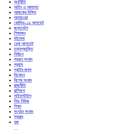
অর্থনীতি
আইন ও আদালত
আজকের উক্তি
আবহাওয়া
কোভিড-১৯ আপডেট
জনদূর্ভোগ
শিক্ষাঙ্গন
বইমেলা
ডেঙ্গু আপডেট
তথ্যপ্রযুক্তি
নির্বাচন
প্রধান সংবাদ
প্রবাস
প্রাইম জবস
বিনোদন
বিশেষ সংবাদ
রাজনীতি
রাশিফল
লাইফস্টাইল
লিড নিউজ
শিক্ষা
সংগঠন সংবাদ
স্বাস্থ্য
হজ