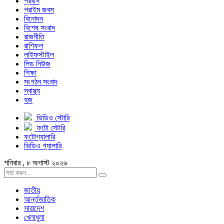
প্রবাস
প্রাইম জবস
বিনোদন
বিশেষ সংবাদ
রাজনীতি
রাশিফল
লাইফস্টাইল
লিড নিউজ
শিক্ষা
সংগঠন সংবাদ
স্বাস্থ্য
হজ
ভিডিও স্টোরি
ফটো স্টোরি
ফটোগ্যালারি
ভিডিও গ্যালারি
শনিবার , ৮ অগাস্ট ২০২৬
জাতীয়
আর্ন্তজাতিক
সারাদেশ
খেলাধুলা