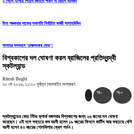
২ গোলে এগিয়ে গিয়েও জিততে পারল না রিয়াল মাদ্রিদ
টানা পঞ্চমবার সাফের সভাপতি নির্বাচিত কাজী সালাহউদ্দিন
সালাহর দলবদলে ‘চাঞ্চল্যকর মোড়’!
বিশ্বকাপের দল ঘোষণা করল ব্রাজিলের প্রতিদ্বন্দ্বী
স্কটল্যান্ড
Ritesh Beghi
২০ মে ২০২৬, ১১:২০ পূর্বাহ্ন
|
অনলাইন সংস্করণ
অ-
অ+
স্কটল্যান্ডের কোচ স্টিভ ক্লার্ক মঙ্গলবার বিশ্বকাপের জন্য ২৬ জনের দল ঘোষণা
করেছেন। এই দলে সবচেয়ে কম বয়সী হলেন ১৯ বছরের ফিনলে কার্টিস আর সবচেয়ে বেশি
বয়সী হলেন ৪৩ বছরের গোলকিপার ক্রেগ গর্ডন।