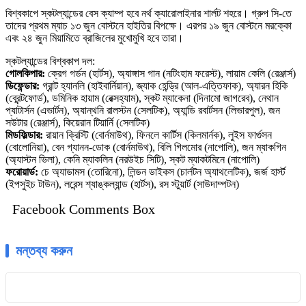
বিশ্বকাপে স্কটল্যান্ডের বেস ক্যাম্প হবে নর্থ ক্যারোলাইনার শার্লট শহরে। গ্রুপ সি-তে
তাদের প্রথম ম্যাচ ১৩ জুন বোস্টনে হাইতির বিপক্ষে। এরপর ১৯ জুন বোস্টনে মরক্কো
এবং ২৪ জুন মিয়ামিতে ব্রাজিলের মুখোমুখি হবে তারা।
স্কটল্যান্ডের বিশ্বকাপ দল:
গোলকিপার:
ক্রেগ গর্ডন (হার্টস), অ্যাঙ্গাস গান (নটিংহাম ফরেস্ট), লায়াম কেলি (রেঞ্জার্স)
ডিফেন্ডার:
গ্রান্ট হ্যানলি (হাইবার্নিয়ান), জ্যাক হেন্ড্রি (আল-এত্তিফাক), অ্যারন হিকি
(ব্রেন্টফোর্ড), ডমিনিক হায়াম (রেক্সহ্যাম), স্কট ম্যাকেনা (দিনামো জাগরেব), নেথান
প্যাটার্সন (এভার্টন), অ্যান্থনি রালস্টন (সেলটিক), অ্যান্ডি রবার্টসন (লিভারপুল), জন
সউটার (রেঞ্জার্স), কিয়েরান টিয়ার্নি (সেলটিক)
মিডফিল্ডার:
রায়ান ক্রিস্টি (বোর্নমাউথ), ফিনলে কার্টিস (কিলমার্নক), লুইস ফার্গুসন
(বোলোনিয়া), বেন গ্যানন-ডোক (বোর্নমাউথ), বিলি গিলমোর (নাপোলি), জন ম্যাকগিন
(অ্যাস্টন ভিলা), কেনি ম্যাকলিন (নরউইচ সিটি), স্কট ম্যাকটমিনে (নাপোলি)
ফরোয়ার্ড:
চে অ্যাডামস (তোরিনো), লিন্ডন ডাইকস (চার্লটন অ্যাথলেটিক), জর্জ হার্স্ট
(ইপসুইচ টাউন), লরেন্স শ্যাঙ্কল্যান্ড (হার্টস), রস স্টুয়ার্ট (সাউদাম্পটন)
Facebook Comments Box
মন্তব্য করুন