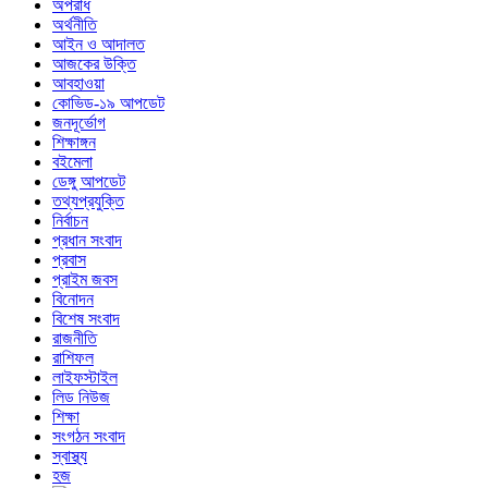
অপরাধ
অর্থনীতি
আইন ও আদালত
আজকের উক্তি
আবহাওয়া
কোভিড-১৯ আপডেট
জনদূর্ভোগ
শিক্ষাঙ্গন
বইমেলা
ডেঙ্গু আপডেট
তথ্যপ্রযুক্তি
নির্বাচন
প্রধান সংবাদ
প্রবাস
প্রাইম জবস
বিনোদন
বিশেষ সংবাদ
রাজনীতি
রাশিফল
লাইফস্টাইল
লিড নিউজ
শিক্ষা
সংগঠন সংবাদ
স্বাস্থ্য
হজ