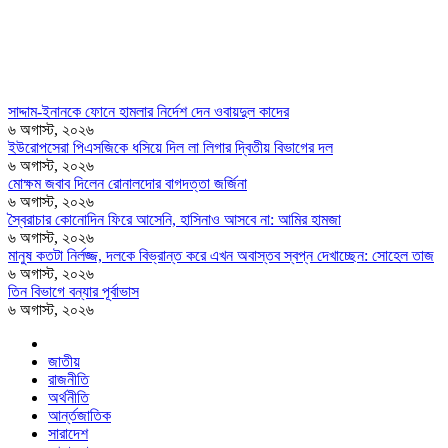
সাদ্দাম-ইনানকে ফোনে হামলার নির্দেশ দেন ওবায়দুল কাদের
৬ অগাস্ট, ২০২৬
ইউরোপসেরা পিএসজিকে ধসিয়ে দিল লা লিগার দ্বিতীয় বিভাগের দল
৬ অগাস্ট, ২০২৬
মোক্ষম জবাব দিলেন রোনালদোর বাগদত্তা জর্জিনা
৬ অগাস্ট, ২০২৬
স্বৈরাচার কোনোদিন ফিরে আসেনি, হাসিনাও আসবে না: আমির হামজা
৬ অগাস্ট, ২০২৬
মানুষ কতটা নির্লজ্জ, দলকে বিভ্রান্ত করে এখন অবাস্তব স্বপ্ন দেখাচ্ছেন: সোহেল তাজ
৬ অগাস্ট, ২০২৬
তিন বিভাগে বন্যার পূর্বাভাস
৬ অগাস্ট, ২০২৬
জাতীয়
রাজনীতি
অর্থনীতি
আর্ন্তজাতিক
সারাদেশ