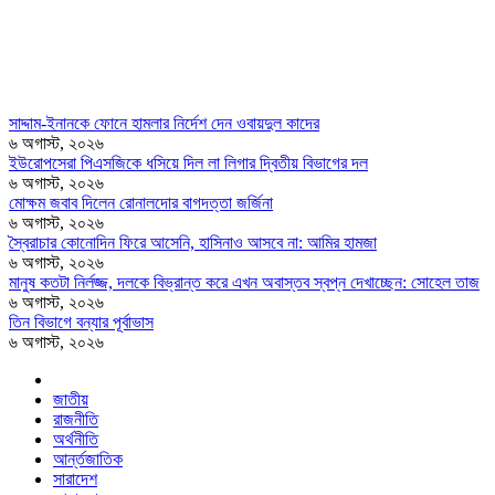
সাদ্দাম-ইনানকে ফোনে হামলার নির্দেশ দেন ওবায়দুল কাদের
৬ অগাস্ট, ২০২৬
ইউরোপসেরা পিএসজিকে ধসিয়ে দিল লা লিগার দ্বিতীয় বিভাগের দল
৬ অগাস্ট, ২০২৬
মোক্ষম জবাব দিলেন রোনালদোর বাগদত্তা জর্জিনা
৬ অগাস্ট, ২০২৬
স্বৈরাচার কোনোদিন ফিরে আসেনি, হাসিনাও আসবে না: আমির হামজা
৬ অগাস্ট, ২০২৬
মানুষ কতটা নির্লজ্জ, দলকে বিভ্রান্ত করে এখন অবাস্তব স্বপ্ন দেখাচ্ছেন: সোহেল তাজ
৬ অগাস্ট, ২০২৬
তিন বিভাগে বন্যার পূর্বাভাস
৬ অগাস্ট, ২০২৬
জাতীয়
রাজনীতি
অর্থনীতি
আর্ন্তজাতিক
সারাদেশ