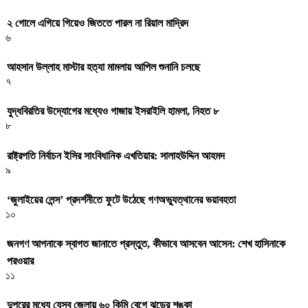
২ গোলে এগিয়ে গিয়েও জিততে পারল না রিয়াল মাদ্রিদ
৬
আহসান উল্লাহ মাস্টার হত্যা মামলায় আপিল শুনানি চলছে
৭
যুদ্ধবিরতির উদ্যোগের মধ্যেও গাজায় ইসরাইলি হামলা, নিহত ৮
৮
রাষ্ট্রপতি নির্বাচন ইসির সাংবিধানিক এখতিয়ার: সালাহউদ্দিন আহমদ
৯
‘জুলাইয়ের লেন্স’ প্রদর্শনীতে ফুটে উঠেছে গণঅভ্যুত্থানের ভয়াবহতা
১০
জনগণ আপনাকে স্বাগত জানাতে প্রস্তুত, কীভাবে আসবেন আসেন: শেখ হাসিনাকে
পরওয়ার
১১
দুপুরের মধ্যে যেসব জেলায় ৬০ কিমি বেগে ঝড়ের শঙ্কা