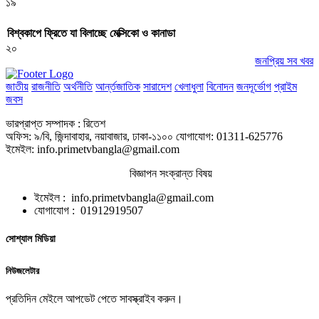
১৯
বিশ্বকাপে ফ্রিতে যা বিলাচ্ছে মেক্সিকো ও কানাডা
২০
জনপ্রিয় সব খবর
জাতীয়
রাজনীতি
অর্থনীতি
আর্ন্তজাতিক
সারাদেশ
খেলাধুলা
বিনোদন
জনদূর্ভোগ
প্রাইম
জবস
ভারপ্রাপ্ত সম্পাদক : রিতেশ
অফিস: ৯/বি, জিন্দাবাহার, নয়াবাজার, ঢাকা-১১০০ যোগাযোগ: 01311-625776
ইমেইল: info.primetvbangla@gmail.com
বিজ্ঞাপন সংক্রান্ত বিষয়
ইমেইল : info.primetvbangla@gmail.com
যোগাযোগ : 01912919507
সোশ্যাল মিডিয়া
নিউজলেটার
প্রতিদিন মেইলে আপডেট পেতে সাবস্ক্রাইব করুন।