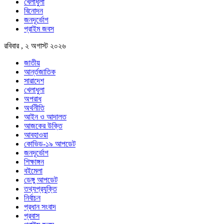
খেলাধুলা
বিনোদন
জনদূর্ভোগ
প্রাইম জবস
রবিবার , ২ অগাস্ট ২০২৬
জাতীয়
আর্ন্তজাতিক
সারাদেশ
খেলাধুলা
অপরাধ
অর্থনীতি
আইন ও আদালত
আজকের উক্তি
আবহাওয়া
কোভিড-১৯ আপডেট
জনদূর্ভোগ
শিক্ষাঙ্গন
বইমেলা
ডেঙ্গু আপডেট
তথ্যপ্রযুক্তি
নির্বাচন
প্রধান সংবাদ
প্রবাস