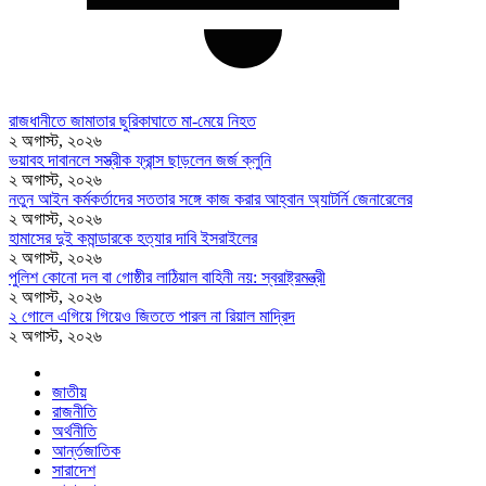
রাজধানীতে জামাতার ছুরিকাঘাতে মা-মেয়ে নিহত
২ অগাস্ট, ২০২৬
ভয়াবহ দাবানলে সস্ত্রীক ফ্রান্স ছাড়লেন জর্জ ক্লুনি
২ অগাস্ট, ২০২৬
নতুন আইন কর্মকর্তাদের সততার সঙ্গে কাজ করার আহ্বান অ্যাটর্নি জেনারেলের
২ অগাস্ট, ২০২৬
হামাসের দুই কমান্ডারকে হত্যার দাবি ইসরাইলের
২ অগাস্ট, ২০২৬
পুলিশ কোনো দল বা গোষ্ঠীর লাঠিয়াল বাহিনী নয়: স্বরাষ্ট্রমন্ত্রী
২ অগাস্ট, ২০২৬
২ গোলে এগিয়ে গিয়েও জিততে পারল না রিয়াল মাদ্রিদ
২ অগাস্ট, ২০২৬
জাতীয়
রাজনীতি
অর্থনীতি
আর্ন্তজাতিক
সারাদেশ