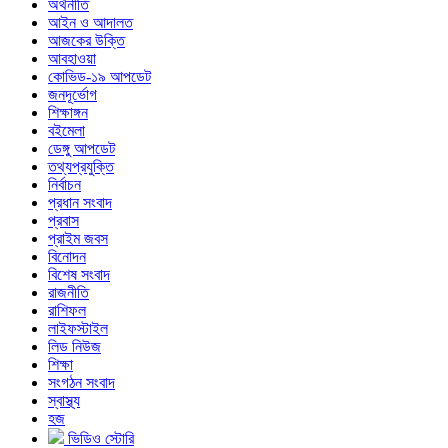
অর্থনীতি
আইন ও আদালত
আজকের উক্তি
আবহাওয়া
কোভিড-১৯ আপডেট
জনদূর্ভোগ
শিক্ষাঙ্গন
বইমেলা
ডেঙ্গু আপডেট
তথ্যপ্রযুক্তি
নির্বাচন
প্রধান সংবাদ
প্রবাস
প্রাইম জবস
বিনোদন
বিশেষ সংবাদ
রাজনীতি
রাশিফল
লাইফস্টাইল
লিড নিউজ
শিক্ষা
সংগঠন সংবাদ
স্বাস্থ্য
হজ
ভিডিও স্টোরি