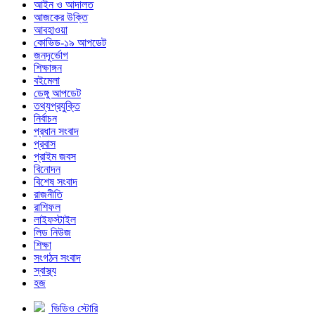
আইন ও আদালত
আজকের উক্তি
আবহাওয়া
কোভিড-১৯ আপডেট
জনদূর্ভোগ
শিক্ষাঙ্গন
বইমেলা
ডেঙ্গু আপডেট
তথ্যপ্রযুক্তি
নির্বাচন
প্রধান সংবাদ
প্রবাস
প্রাইম জবস
বিনোদন
বিশেষ সংবাদ
রাজনীতি
রাশিফল
লাইফস্টাইল
লিড নিউজ
শিক্ষা
সংগঠন সংবাদ
স্বাস্থ্য
হজ
ভিডিও স্টোরি