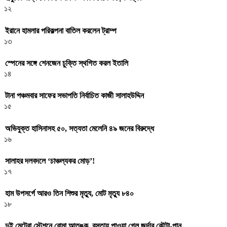
১২
ইরানে হামলার পরিকল্পনা বাতিল করলেন ট্রাম্প
১৩
স্পেনের সঙ্গে শেনজেন চুক্তি স্থগিত করল ইতালি
১৪
টানা পঞ্চমবার সাফের সভাপতি নির্বাচিত কাজী সালাহউদ্দিন
১৫
অভিযুক্ত হাসিনাসহ ৫০, সত্যতা মেলেনি ৪৯ জনের বিরুদ্ধে
১৬
সালাহর দলবদলে ‘চাঞ্চল্যকর মোড়’!
১৭
হাম উপসর্গে আরও তিন শিশুর মৃত্যু, মোট মৃত্যু ৮৪০
১৮
দুই মেট্রো স্টেশনে বোমা আতঙ্ক, বস্তায় পাওয়া গেল জর্দার কৌটা-পান