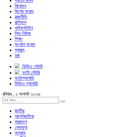
প্রাইম জবস
বিনোদন
বিশেষ সংবাদ
রাজনীতি
রাশিফল
লাইফস্টাইল
লিড নিউজ
শিক্ষা
সংগঠন সংবাদ
স্বাস্থ্য
হজ
ভিডিও স্টোরি
ফটো স্টোরি
ফটোগ্যালারি
ভিডিও গ্যালারি
রবিবার , ২ অগাস্ট ২০২৬
জাতীয়
আর্ন্তজাতিক
সারাদেশ
খেলাধুলা
অপরাধ