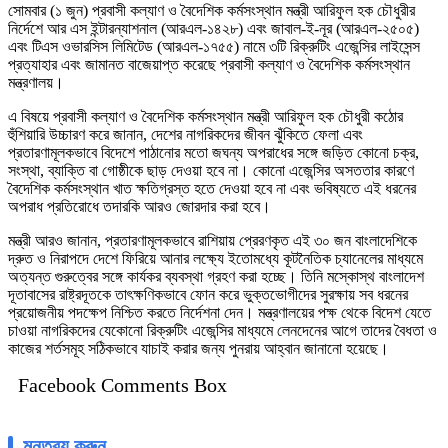
সোমবার (১ জুন) প্রবাসী কল্যাণ ও বৈদেশিক কর্মসংস্থান মন্ত্রী আরিফুল হক চৌধুরীর
নির্দেশে আর এস ইন্টারন্যাশনাল (আরএল-১৪২৮) এবং জাবাল-ই-নূর (আরএল-২৫০৫)
এবং টিএস ওভারসিস লিমিটেড (আরএল-১৭৫৫) নামে ৩টি রিক্রুটিং এজেন্সির লাইসেন্স
প্রত্যাহার এবং জামানত বাজেয়াপ্ত করেছে প্রবাসী কল্যাণ ও বৈদেশিক কর্মসংস্থান
মন্ত্রণালয়।
এ বিষয়ে প্রবাসী কল্যাণ ও বৈদেশিক কর্মসংস্থান মন্ত্রী আরিফুল হক চৌধুরী কঠোর
হুঁশিয়ারি উচ্চারণ করে জানান, দেশের নাগরিকদের জীবন ঝুঁকিতে ফেলা এবং
প্রতারণামূলকভাবে বিদেশে পাঠানোর মতো জঘন্য অপরাধের সঙ্গে জড়িত কোনো চক্র,
সংস্থা, ব্যাক্তি বা গোষ্ঠীকে ছাড় দেওয়া হবে না। কোনো এজেন্সির অসততার কারণে
বৈদেশিক কর্মসংস্থান খাত ক্ষতিগ্রস্ত হতে দেওয়া হবে না এবং ভবিষ্যতে এই ধরনের
অপরাধ প্রতিরোধে তদারকি আরও জোরদার করা হবে।
মন্ত্রী আরও জানান, প্রতারণামূলকভাবে রাশিয়ায় প্রেরণকৃত এই ৩০ জন বাংলাদেশিকে
দ্রুত ও নিরাপদে দেশে ফিরিয়ে আনার লক্ষ্যে ইতোমধ্যে কূটনৈতিক চ্যানেলের মাধ্যমে
অত্যন্ত গুরুত্বের সঙ্গে কার্যকর ব্যবস্থা গ্রহণ করা হচ্ছে। তিনি মস্কোস্থ বাংলাদেশ
দূতাবাসের রাষ্ট্রদূতকে তাৎক্ষণিকভাবে ফোন করে ভুক্তভোগীদের সুরক্ষায় সব ধরনের
প্রয়োজনীয় পদক্ষেপ নিশ্চিত করতে নির্দেশনা দেন। মন্ত্রণালয়ের পক্ষ থেকে বিদেশ যেতে
চাওয়া নাগরিকদের যেকোনো রিক্রুটিং এজেন্সির মাধ্যমে লেনদেনের আগে তাদের বৈধতা ও
কাজের শর্তসমূহ সঠিকভাবে যাচাই করার জন্য পুনরায় আহ্বান জানানো হয়েছে।
Facebook Comments Box
মন্তব্য করুন