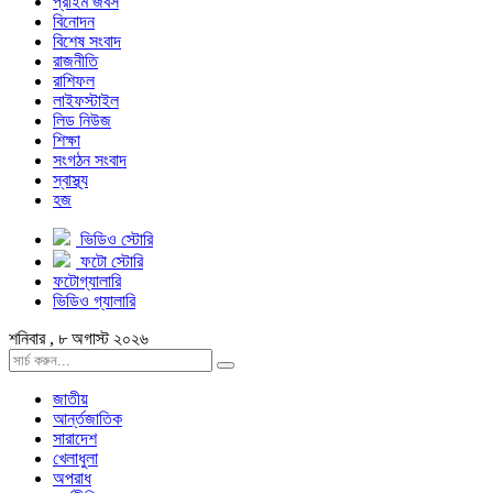
প্রাইম জবস
বিনোদন
বিশেষ সংবাদ
রাজনীতি
রাশিফল
লাইফস্টাইল
লিড নিউজ
শিক্ষা
সংগঠন সংবাদ
স্বাস্থ্য
হজ
ভিডিও স্টোরি
ফটো স্টোরি
ফটোগ্যালারি
ভিডিও গ্যালারি
শনিবার , ৮ অগাস্ট ২০২৬
জাতীয়
আর্ন্তজাতিক
সারাদেশ
খেলাধুলা
অপরাধ