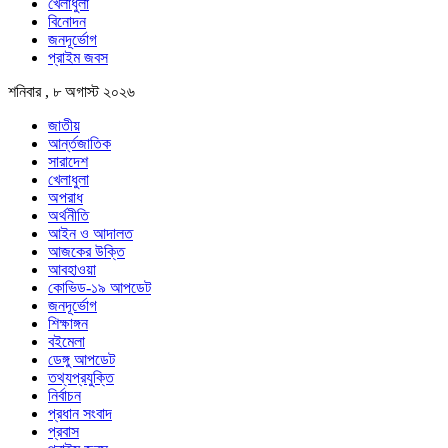
খেলাধুলা
বিনোদন
জনদূর্ভোগ
প্রাইম জবস
শনিবার , ৮ অগাস্ট ২০২৬
জাতীয়
আর্ন্তজাতিক
সারাদেশ
খেলাধুলা
অপরাধ
অর্থনীতি
আইন ও আদালত
আজকের উক্তি
আবহাওয়া
কোভিড-১৯ আপডেট
জনদূর্ভোগ
শিক্ষাঙ্গন
বইমেলা
ডেঙ্গু আপডেট
তথ্যপ্রযুক্তি
নির্বাচন
প্রধান সংবাদ
প্রবাস