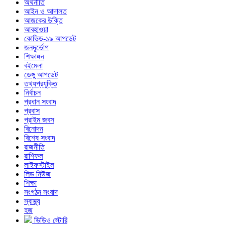
অর্থনীতি
আইন ও আদালত
আজকের উক্তি
আবহাওয়া
কোভিড-১৯ আপডেট
জনদূর্ভোগ
শিক্ষাঙ্গন
বইমেলা
ডেঙ্গু আপডেট
তথ্যপ্রযুক্তি
নির্বাচন
প্রধান সংবাদ
প্রবাস
প্রাইম জবস
বিনোদন
বিশেষ সংবাদ
রাজনীতি
রাশিফল
লাইফস্টাইল
লিড নিউজ
শিক্ষা
সংগঠন সংবাদ
স্বাস্থ্য
হজ
ভিডিও স্টোরি