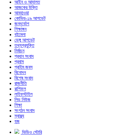
আইন ও আদালত
আজকের উক্তি
আবহাওয়া
কোভিড-১৯ আপডেট
জনদূর্ভোগ
শিক্ষাঙ্গন
বইমেলা
ডেঙ্গু আপডেট
তথ্যপ্রযুক্তি
নির্বাচন
প্রধান সংবাদ
প্রবাস
প্রাইম জবস
বিনোদন
বিশেষ সংবাদ
রাজনীতি
রাশিফল
লাইফস্টাইল
লিড নিউজ
শিক্ষা
সংগঠন সংবাদ
স্বাস্থ্য
হজ
ভিডিও স্টোরি