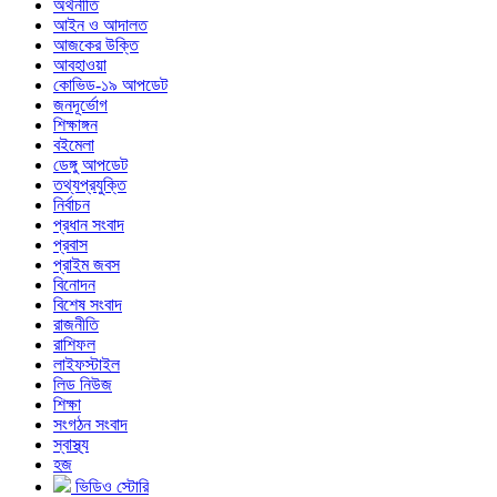
অর্থনীতি
আইন ও আদালত
আজকের উক্তি
আবহাওয়া
কোভিড-১৯ আপডেট
জনদূর্ভোগ
শিক্ষাঙ্গন
বইমেলা
ডেঙ্গু আপডেট
তথ্যপ্রযুক্তি
নির্বাচন
প্রধান সংবাদ
প্রবাস
প্রাইম জবস
বিনোদন
বিশেষ সংবাদ
রাজনীতি
রাশিফল
লাইফস্টাইল
লিড নিউজ
শিক্ষা
সংগঠন সংবাদ
স্বাস্থ্য
হজ
ভিডিও স্টোরি