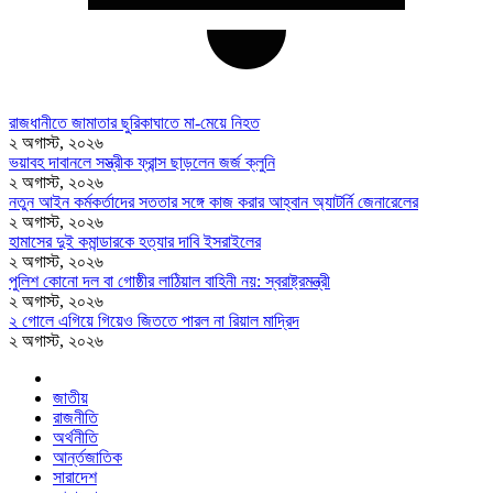
রাজধানীতে জামাতার ছুরিকাঘাতে মা-মেয়ে নিহত
২ অগাস্ট, ২০২৬
ভয়াবহ দাবানলে সস্ত্রীক ফ্রান্স ছাড়লেন জর্জ ক্লুনি
২ অগাস্ট, ২০২৬
নতুন আইন কর্মকর্তাদের সততার সঙ্গে কাজ করার আহ্বান অ্যাটর্নি জেনারেলের
২ অগাস্ট, ২০২৬
হামাসের দুই কমান্ডারকে হত্যার দাবি ইসরাইলের
২ অগাস্ট, ২০২৬
পুলিশ কোনো দল বা গোষ্ঠীর লাঠিয়াল বাহিনী নয়: স্বরাষ্ট্রমন্ত্রী
২ অগাস্ট, ২০২৬
২ গোলে এগিয়ে গিয়েও জিততে পারল না রিয়াল মাদ্রিদ
২ অগাস্ট, ২০২৬
জাতীয়
রাজনীতি
অর্থনীতি
আর্ন্তজাতিক
সারাদেশ