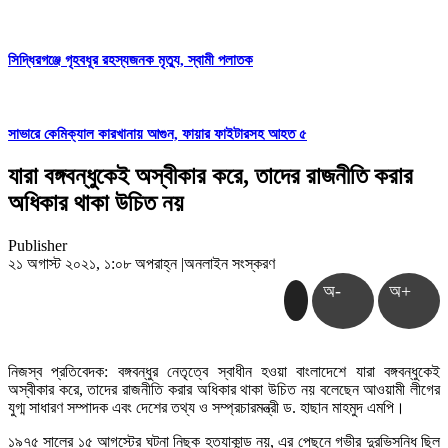
সিদ্ধিরগঞ্জে গৃহবধূর রহস্যজনক মৃত্যু, স্বামী পলাতক
সাভারে কেমিক্যাল কারখানায় আগুন, ফায়ার ফাইটারসহ আহত ৫
যারা বঙ্গবন্ধুকেই অস্বীকার করে, তাদের রাজনীতি করার
অধিকার থাকা উচিত নয়
Publisher
২১ অগাস্ট ২০২১, ১:০৮ অপরাহ্ন
|
অনলাইন সংস্করণ
অ-
অ+
নিজস্ব প্রতিবেদক: বঙ্গবন্ধুর নেতৃত্বে স্বাধীন হওয়া বাংলাদেশে যারা বঙ্গবন্ধুকেই
অস্বীকার করে, তাদের রাজনীতি করার অধিকার থাকা উচিত নয় বলেছেন আওয়ামী লীগের
যুগ্ম সাধারণ সম্পাদক এবং দেশের তথ্য ও সম্প্রচারমন্ত্রী ড. হাছান মাহমুদ এমপি।
১৯৭৫ সালের ১৫ আগস্টের ঘটনা নিছক হত্যাকান্ড নয়, এর পেছনে গভীর দুরভিসন্ধি ছিল