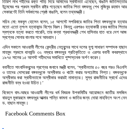
তিরিশ লাখ শহীদের রক্ত পাড়ি দিয়ে আমাদের স্বাধীনতা এনেছেন, বাঙালি জাতিসত্তার
উন্মেষের পর প্রথম স্বাধীন রাষ্ট্র গড়েছেন জাতির পিতা বঙ্গবন্ধু শেখ মুজিবুর রহমান আর
সেকারণেই তিনি সর্বকালের শ্রেষ্ঠ বাঙালি, বলেন তথ্যমন্ত্রী।
সচিব মো: মকবুল হোসেন বলেন, ১৫ আগস্টে সপরিবারে জাতির পিতা বঙ্গবন্ধুকে হত্যার
মতো এতো নৃশংস হত্যাকান্ড বিশ্বে বিরল। কিন্তু এরপরও হত্যাকারী চক্র জাতির পিতার
স্বপ্নকে হত্যা করতে পারেনি, তার কন্যা প্রধানমন্ত্রী শেখ হাসিনার হাত ধরে দেশ আজ
স্বপ্নের সোনার বাংলার পথে আগুয়ান।
এদিন সকালে আওয়ামী লীগের কেন্দ্রীয় নেতৃবৃন্দের সাথে দলের যুগ্ম সাধারণ সম্পাদক হাছান
মাহমুদ প্রথমে ধানমন্ডি ৩২ নম্বরে বঙ্গবন্ধুর প্রতিকৃতিতে ও এরপর বনানী কবরস্থানে
১৯৭৫ সালের ১৫ আগস্ট শহীদদের সমাধিতে পুষ্পস্তবক অর্পণ করেন।
বনানীতে সাংবাদিকবৃন্দের প্রশ্নের জবাবে মন্ত্রী বলেন, ‘স্বাধীনতার ৫০ বছর পরও বিএনপি
ও তাদের দোসরেরা বঙ্গবন্ধুকে অস্বীকার ও খাটো করার অপচেষ্টায় লিপ্ত। বঙ্গবন্ধুকে
অস্বীকার করা স্বাধীনতাকে অস্বীকার করারই নামান্তর। সুস্থ রাজনীতির স্বার্থে এদের
রাজনীতি বন্ধ হওয়া উচিত।’
বিকেলে বাদ-আছর আওয়ামী লীগের ধর্ম বিষয়ক উপকমিটির আয়োজনে জাতীয় মসজিদ
বায়তুল মুকাররমে বঙ্গবন্ধুর আত্মার শান্তি কামনা ও জাতির জন্য দোয়া মাহফিলে অংশ নেন
ড. হাছান মাহমুদ।
Facebook Comments Box