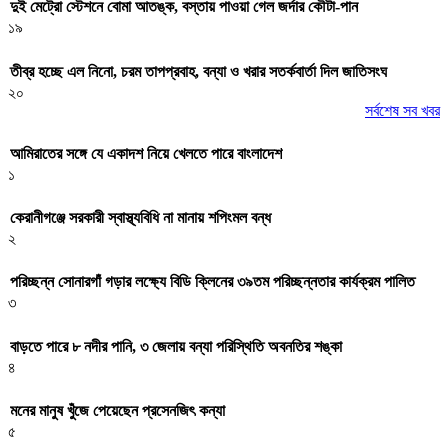
দুই মেট্রো স্টেশনে বোমা আতঙ্ক, বস্তায় পাওয়া গেল জর্দার কৌটা-পান
১৯
তীব্র হচ্ছে এল নিনো, চরম তাপপ্রবাহ, বন্যা ও খরার সতর্কবার্তা দিল জাতিসংঘ
২০
সর্বশেষ সব খবর
আমিরাতের সঙ্গে যে একাদশ নিয়ে খেলতে পারে বাংলাদেশ
১
কেরানীগঞ্জে সরকারী স্বাস্থ্যবিধি না মানায় শপিংমল বন্ধ
২
পরিচ্ছন্ন সোনারগাঁ গড়ার লক্ষ্যে বিডি ক্লিনের ৩৯তম পরিচ্ছন্নতার কার্যক্রম পালিত
৩
বাড়তে পারে ৮ নদীর পানি, ৩ জেলায় বন্যা পরিস্থিতি অবনতির শঙ্কা
৪
মনের মানুষ খুঁজে পেয়েছেন প্রসেনজিৎ কন্যা
৫