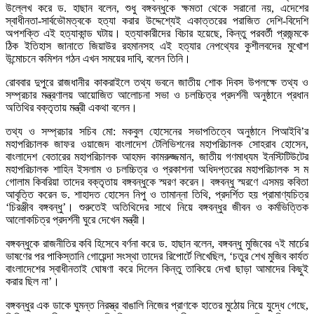
উল্লেখ করে ড. হাছান বলেন, শুধু বঙ্গবন্ধুকে ক্ষমতা থেকে সরানো নয়, এদেশের
স্বাধীনতা-সার্বভৌমত্বকে হত্যা করার উদ্দেশ্যেই একাত্তরের পরাজিত দেশি-বিদেশি
অপশক্তি এই হত্যাকান্ড ঘটায়। হত্যাকারীদের বিচার হয়েছে, কিন্তু পরবর্তী প্রজন্মকে
ঠিক ইতিহাস জানাতে জিয়াউর রহমানসহ এই হত্যার নেপথ্যের কুশীলবদের মুখোশ
উন্মোচনে কমিশন গঠন এখন সময়ের দাবি, বলেন তিনি।
রোববার দুপুরে রাজধানীর কাকরাইলে তথ্য ভবনে জাতীয় শোক দিবস উপলক্ষে তথ্য ও
সম্প্রচার মন্ত্রণালয় আয়োজিত আলোচনা সভা ও চলচ্চিত্র প্রদর্শনী অনুষ্ঠানে প্রধান
অতিথির বক্তৃতায় মন্ত্রী একথা বলেন।
তথ্য ও সম্প্রচার সচিব মো: মকবুল হোসেনের সভাপতিত্বে অনুষ্ঠানে পিআইবি’র
মহাপরিচালক জাফর ওয়াজেদ বাংলাদেশ টেলিভিশনের মহাপরিচালক সোহরাব হোসেন,
বাংলাদেশ বেতারের মহাপরিচালক আহমদ কামরুজ্জমান, জাতীয় গণমাধ্যম ইনস্টিটিউটের
মহাপরিচালক শাহিন ইসলাম ও চলচ্চিত্র ও প্রকাশনা অধিদপ্তরের মহাপরিচালক স ম
গোলাম কিবরিয়া তাদের বক্তৃতায় বঙ্গবন্ধুকে স্মরণ করেন। বঙ্গবন্ধু স্মরণে এসময় কবিতা
আবৃত্তি করেন ড. শাহাদত হোসেন নিপু ও তামান্না তিথি, প্রদর্শিত হয় প্রামাণ্যচিত্র
‘চিরঞ্জীব বঙ্গবন্ধু’। শুরুতেই অতিথিদের সাথে নিয়ে বঙ্গবন্ধুর জীবন ও কর্মভিত্তিক
আলোকচিত্র প্রদর্শনী ঘুরে দেখেন মন্ত্রী।
বঙ্গবন্ধুকে রাজনীতির কবি হিসেবে বর্ণনা করে ড. হাছান বলেন, বঙ্গবন্ধু মুজিবের ৭ই মার্চের
ভাষণের পর পাকিস্তানি গোয়েন্দা সংস্থা তাদের রিপোর্টে লিখেছিল, ‘চতুর শেখ মুজিব কার্যত
বাংলাদেশের স্বাধীনতাই ঘোষণা করে দিলেন কিন্তু তাকিয়ে দেখা ছাড়া আমাদের কিছুই
করার ছিল না’।
বঙ্গবন্ধুর এক ডাকে ঘুমন্ত নিরস্ত্র বাঙালি নিজের প্রাণকে হাতের মুঠোয় নিয়ে যুদ্ধে গেছে,