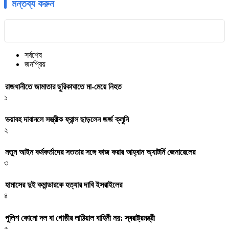
মন্তব্য করুন
সর্বশেষ
জনপ্রিয়
রাজধানীতে জামাতার ছুরিকাঘাতে মা-মেয়ে নিহত
১
ভয়াবহ দাবানলে সস্ত্রীক ফ্রান্স ছাড়লেন জর্জ ক্লুনি
২
নতুন আইন কর্মকর্তাদের সততার সঙ্গে কাজ করার আহ্বান অ্যাটর্নি জেনারেলের
৩
হামাসের দুই কমান্ডারকে হত্যার দাবি ইসরাইলের
৪
পুলিশ কোনো দল বা গোষ্ঠীর লাঠিয়াল বাহিনী নয়: স্বরাষ্ট্রমন্ত্রী
৫