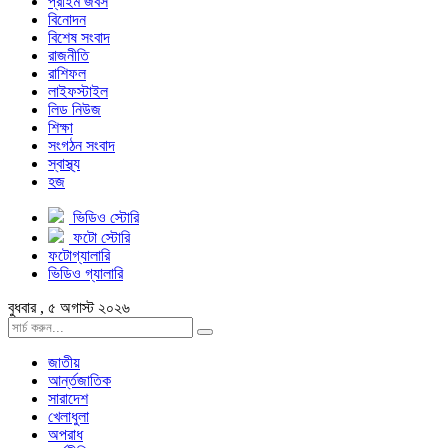
প্রাইম জবস
বিনোদন
বিশেষ সংবাদ
রাজনীতি
রাশিফল
লাইফস্টাইল
লিড নিউজ
শিক্ষা
সংগঠন সংবাদ
স্বাস্থ্য
হজ
ভিডিও স্টোরি
ফটো স্টোরি
ফটোগ্যালারি
ভিডিও গ্যালারি
বুধবার , ৫ অগাস্ট ২০২৬
জাতীয়
আর্ন্তজাতিক
সারাদেশ
খেলাধুলা
অপরাধ