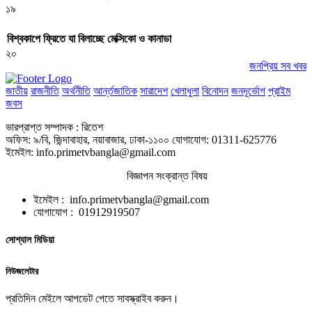
১৯
বিশ্বকাপে ফ্রিতে যা বিলাচ্ছে মেক্সিকো ও কানাডা
২০
জনপ্রিয় সব খবর
জাতীয়
রাজনীতি
অর্থনীতি
আর্ন্তজাতিক
সারাদেশ
খেলাধুলা
বিনোদন
জনদূর্ভোগ
প্রাইম
জবস
ভারপ্রাপ্ত সম্পাদক : রিতেশ
অফিস: ৯/বি, জিন্দাবাহার, নয়াবাজার, ঢাকা-১১০০ যোগাযোগ: 01311-625776
ইমেইল: info.primetvbangla@gmail.com
বিজ্ঞাপন সংক্রান্ত বিষয়
ইমেইল : info.primetvbangla@gmail.com
যোগাযোগ : 01912919507
সোশ্যাল মিডিয়া
নিউজলেটার
প্রতিদিন মেইলে আপডেট পেতে সাবস্ক্রাইব করুন।