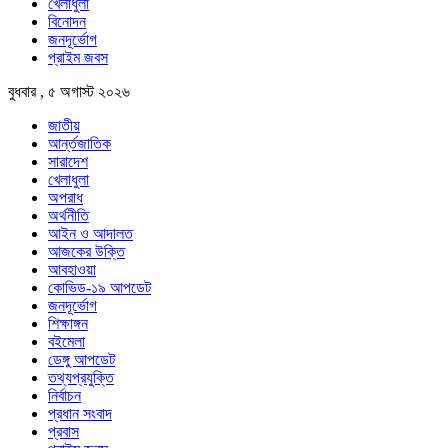
খেলাধুলা
বিনোদন
জনদূর্ভোগ
প্রাইম জবস
বুধবার , ৫ অগাস্ট ২০২৬
জাতীয়
আর্ন্তজাতিক
সারাদেশ
খেলাধুলা
অপরাধ
অর্থনীতি
আইন ও আদালত
আজকের উক্তি
আবহাওয়া
কোভিড-১৯ আপডেট
জনদূর্ভোগ
শিক্ষাঙ্গন
বইমেলা
ডেঙ্গু আপডেট
তথ্যপ্রযুক্তি
নির্বাচন
প্রধান সংবাদ
প্রবাস