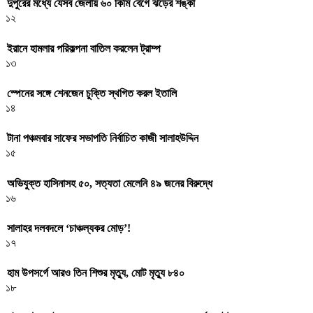
দুপুরের মধ্যে যেসব জেলায় ৬০ কিমি বেগে ঝড়ের শঙ্কা
১২
ইরানে হামলার পরিকল্পনা বাতিল করলেন ট্রাম্প
১৩
স্পেনের সঙ্গে শেনজেন চুক্তি স্থগিত করল ইতালি
১৪
টানা পঞ্চমবার সাফের সভাপতি নির্বাচিত কাজী সালাহউদ্দিন
১৫
অভিযুক্ত হাসিনাসহ ৫০, সত্যতা মেলেনি ৪৯ জনের বিরুদ্ধে
১৬
সালাহর দলবদলে ‘চাঞ্চল্যকর মোড়’!
১৭
হাম উপসর্গে আরও তিন শিশুর মৃত্যু, মোট মৃত্যু ৮৪০
১৮