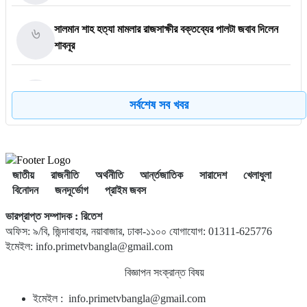
৬
সালমান শাহ হত্যা মামলার রাজসাক্ষীর বক্তব্যের পালটা জবাব দিলেন
শাবনূর
৭
পেশা নিয়ে অপপ্রচার, আওয়ামী কর্মীদের উদ্দেশ্যে যে বার্তা দিলেন
তাসনিম জারা
সর্বশেষ সব খবর
৮
গাজায় ধ্বংসস্তূপ থেকে ১৯ লাশ উদ্ধার, বেশিরভাগ নারী-শিশু
জাতীয়
রাজনীতি
অর্থনীতি
আর্ন্তজাতিক
সারাদেশ
খেলাধুলা
বিনোদন
জনদূর্ভোগ
প্রাইম জবস
৯
ব্রাজিলে হেলিকপ্টার বিধ্বস্ত হয়ে নিহত ৪
ভারপ্রাপ্ত সম্পাদক : রিতেশ
অফিস: ৯/বি, জিন্দাবাহার, নয়াবাজার, ঢাকা-১১০০ যোগাযোগ: 01311-625776
ইমেইল: info.primetvbangla@gmail.com
১০
মানবসেবার জন্য রোটারির সম্মানজনক পদক পেলেন ডা. হাবিবুল্লাহ
তালুকদার রাসকিন
বিজ্ঞাপন সংক্রান্ত বিষয়
ইমেইল : info.primetvbangla@gmail.com