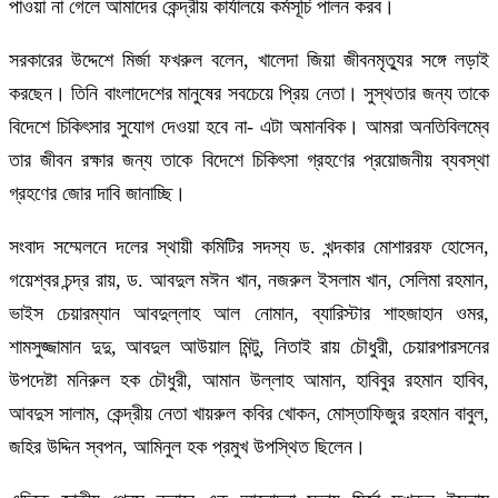
পাওয়া না গেলে আমাদের কেন্দ্রীয় কার্যালয়ে কর্মসূচি পালন করব।
সরকারের উদ্দেশে মির্জা ফখরুল বলেন, খালেদা জিয়া জীবনমৃত্যুর সঙ্গে লড়াই
করছেন। তিনি বাংলাদেশের মানুষের সবচেয়ে প্রিয় নেতা। সুস্থতার জন্য তাকে
বিদেশে চিকিৎসার সুযোগ দেওয়া হবে না- এটা অমানবিক। আমরা অনতিবিলম্বে
তার জীবন রক্ষার জন্য তাকে বিদেশে চিকিৎসা গ্রহণের প্রয়োজনীয় ব্যবস্থা
গ্রহণের জোর দাবি জানাচ্ছি।
সংবাদ সম্মেলনে দলের স্থায়ী কমিটির সদস্য ড. খন্দকার মোশাররফ হোসেন,
গয়েশ্বর চন্দ্র রায়, ড. আবদুল মঈন খান, নজরুল ইসলাম খান, সেলিমা রহমান,
ভাইস চেয়ারম্যান আবদুল্লাহ আল নোমান, ব্যারিস্টার শাহজাহান ওমর,
শামসুজ্জামান দুদু, আবদুল আউয়াল মিন্টু, নিতাই রায় চৌধুরী, চেয়ারপারসনের
উপদেষ্টা মনিরুল হক চৌধুরী, আমান উল্লাহ আমান, হাবিবুর রহমান হাবিব,
আবদুস সালাম, কেন্দ্রীয় নেতা খায়রুল কবির খোকন, মোস্তাফিজুর রহমান বাবুল,
জহির উদ্দিন স্বপন, আমিনুল হক প্রমুখ উপস্থিত ছিলেন।