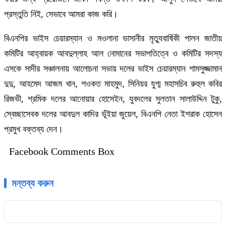
প্রস্তুতি নিই, সেভাবে আমরা কাজ করি।
বিএনপির ভাইস চেয়ারম্যান ও মওলানা ভাসানীর মৃত্যুবার্ষিকী পালন জাতীয়
কমিটির আহ্বায়ক আবদুল্লাহ আল নোমানের সভাপতিত্বে ও কমিটির সদস্য
এসকে সাদীর সঞ্চালনায় আলোচনা সভায় দলের ভাইস চেয়ারম্যান শামসুজ্জামান
দুদু, আহমেদ আজম খান, শওকত মাহমুদ, সিনিয়র যুগ্ম মহাসচিব রুহুল কবির
রিজভী, শ্রমিক দলের আনোয়ার হোসেইন, যুবদলের সুলতান সালাউদ্দিন টুকু,
স্বেচ্ছাসেবক দলের আবদুল কাদির ভূঁইয়া জুয়েল, বিএনপি নেতা ইশরাক হোসেন
প্রমুখ বক্তব্য দেন।
Facebook Comments Box
মন্তব্য করুন