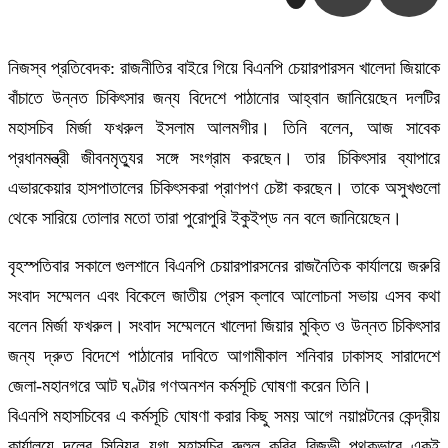
নিজস্ব প্রতিবেদক: রাজনীতির বাইরে গিয়ে বিএনপি চেয়ারপারসন খালেদা জিয়াকে
বাঁচাতে উন্নত চিকিৎসার জন্য বিদেশে পাঠানোর আহ্বান জানিয়েছেন দলটির
মহাসচিব মির্জা ফখরুল ইসলাম আলমগীর। তিনি বলেন, আজ সাবেক
প্রধানমন্ত্রী জীবনমৃত্যুর সঙ্গে সংগ্রাম করছেন। তার চিকিৎসার ব্যাপারে
এভারকেয়ার হাসপাতালের চিকিৎসকরা প্রাণপণ চেষ্টা করছেন। তাকে অসুখগুলো
থেকে সারিয়ে তোলার মতো তারা পুরোপুরি ইকুইপ্‌ড নন বলে জানিয়েছেন।
বৃহস্পতিবার সকালে গুলশানে বিএনপি চেয়ারপারসনের রাজনৈতিক কার্যালয়ে জরুরি
সংবাদ সম্মেলন এবং বিকেলে জাতীয় প্রেস ক্লাবে আলোচনা সভায় এসব কথা
বলেন মির্জা ফখরুল। সংবাদ সম্মেলনে খালেদা জিয়ার মুক্তি ও উন্নত চিকিৎসার
জন্য দ্রুত বিদেশে পাঠানোর দাবিতে আগামীকাল শনিবার ঢাকাসহ সারাদেশে
জেলা-মহানগরে আট ঘণ্টার গণঅনশন কর্মসূচি ঘোষণা করেন তিনি।
বিএনপি মহাসচিবের এ কর্মসূচি ঘোষণা করার কিছু সময় আগে নয়াপল্টনের কেন্দ্রীয়
কার্যালয়ে দলের সিনিয়র যুগ্ম মহাসচিব রুহুল কবির রিজভী পৃথকভাবে একই