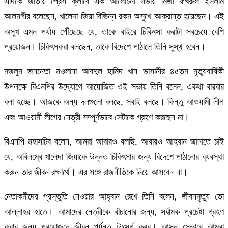
এদিকে জাতীয় প্রেস ক্লাবে এক আলোচনা সভায় মির্জা ফখরুল ইসলাম
আলমগীর বলেছেন, খালেদা জিয়া বিভিন্ন রকম অসুখে আক্রান্ত হয়েছেন। এই
অসুখ এমন পর্যায় পৌঁছেছে যে, তাকে বাইরে চিকিৎসা করাটা সবচেয়ে বেশি
প্রয়োজন। চিকিৎসকরা বলছেন, তাকে বিদেশে পাঠালে তিনি সুস্থ হবেন।
মজলুম জননেতা মওলানা আবদুল হামিদ খান ভাসানীর ৪৫তম মৃত্যুবার্ষিকী
উপলক্ষে বিএনপির উদ্যোগে আয়োজিত ওই সভায় তিনি বলেন, একথা বারবার
বলা হচ্ছে। আজকে অন্য দলগুলো বলছে, সবাই বলছে। কিন্তু আওয়ামী লীগ
এবং আওয়ামী লীগের নেত্রী সম্পূর্ণভাবে সেটাকে গ্রহণ করছেন না।
বিএনপি মহাসচিব বলেন, আমরা আবারও বলছি, আবারও আহ্বান জানাতে চাই
যে, অবিলম্বে খালেদা জিয়াকে উন্নত চিকিৎসার জন্য বিদেশে পাঠানোর ব্যবস্থা
করুন তার জীবন রক্ষার্থে। এর সঙ্গে রাজনীতিকে নিয়ে আসবেন না।
নেতাকর্মীদের প্রস্তুতি নেওয়ার আহ্বান রেখে তিনি বলেন, জীবনমৃত্যু তো
আল্লাহর হাতে। আমাদের নেত্রীকে বাঁচানোর জন্য, সর্বাত্মক প্রচেষ্টা গ্রহণ
করার জন্য প্রয়োজনে জীবন পর্যন্ত উৎসর্গ করব। আসুন সেভাবে আমরা