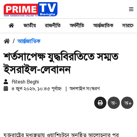
জাতীয়
রাজনীতি
অর্থনীতি
আর্ন্তজাতিক
সারাদে
/
আর্ন্তজাতিক
শর্তসাপেক্ষ যুদ্ধবিরতিতে সম্মত
ইসরাইল-লেবানন
Ritesh Beghi
৪ জুন ২০২৬, ১০:৪৫ পূর্বাহ্ন
|
অনলাইন সংস্করণ
অ-
অ+
যুক্তরাষ্ট্রের মধ্যস্থতায় ওয়াশিংটনে অনুষ্ঠিত আলোচনার পর