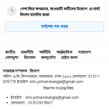
৭
পেশা নিয়ে অপপ্রচার, আওয়ামী কর্মীদের উদ্দেশ্যে যে বার্তা
দিলেন তাসনিম জারা
সর্বশেষ সব খবর
৮
গাজায় ধ্বংসস্তূপ থেকে ১৯ লাশ উদ্ধার, বেশিরভাগ নারী-শিশু
৯
ব্রাজিলে হেলিকপ্টার বিধ্বস্ত হয়ে নিহত ৪
জাতীয়
রাজনীতি
অর্থনীতি
আর্ন্তজাতিক
সারাদেশ
খেলাধুলা
বিনোদন
জনদূর্ভোগ
প্রাইম জবস
১০
মানবসেবার জন্য রোটারির সম্মানজনক পদক পেলেন ডা.
হাবিবুল্লাহ তালুকদার রাসকিন
ভারপ্রাপ্ত সম্পাদক : রিতেশ
অফিস: ৯/বি, জিন্দাবাহার, নয়াবাজার, ঢাকা-১১০০ যোগাযোগ: 01311-
625776 ইমেইল: info.primetvbangla@gmail.com
১১
হাসিনার নির্দেশে গুম করা হয়েছিল সালাহউদ্দিন আহমদকে
বিজ্ঞাপন সংক্রান্ত বিষয়
ইমেইল : info.primetvbangla@gmail.com
১২
সময়মতো না আসায় ফ্লাইট মিস, দৌড়ে গিয়ে প্লেন থামাতে
যোগাযোগ : 01912919507
গেলেন দুই নারী (ভিডিও)