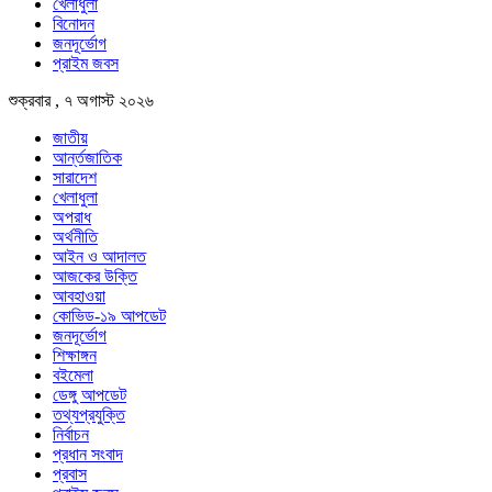
খেলাধুলা
বিনোদন
জনদূর্ভোগ
প্রাইম জবস
শুক্রবার , ৭ অগাস্ট ২০২৬
জাতীয়
আর্ন্তজাতিক
সারাদেশ
খেলাধুলা
অপরাধ
অর্থনীতি
আইন ও আদালত
আজকের উক্তি
আবহাওয়া
কোভিড-১৯ আপডেট
জনদূর্ভোগ
শিক্ষাঙ্গন
বইমেলা
ডেঙ্গু আপডেট
তথ্যপ্রযুক্তি
নির্বাচন
প্রধান সংবাদ
প্রবাস