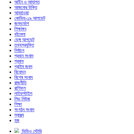
আইন ও আদালত
আজকের উক্তি
আবহাওয়া
কোভিড-১৯ আপডেট
জনদূর্ভোগ
শিক্ষাঙ্গন
বইমেলা
ডেঙ্গু আপডেট
তথ্যপ্রযুক্তি
নির্বাচন
প্রধান সংবাদ
প্রবাস
প্রাইম জবস
বিনোদন
বিশেষ সংবাদ
রাজনীতি
রাশিফল
লাইফস্টাইল
লিড নিউজ
শিক্ষা
সংগঠন সংবাদ
স্বাস্থ্য
হজ
ভিডিও স্টোরি