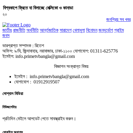
বিশ্বকাপে ফ্রিতে যা বিলাচ্ছে মেক্সিকো ও কানাডা
২০
জনপ্রিয় সব খবর
জাতীয়
রাজনীতি
অর্থনীতি
আর্ন্তজাতিক
সারাদেশ
খেলাধুলা
বিনোদন
জনদূর্ভোগ
প্রাইম
জবস
ভারপ্রাপ্ত সম্পাদক : রিতেশ
অফিস: ৯/বি, জিন্দাবাহার, নয়াবাজার, ঢাকা-১১০০ যোগাযোগ: 01311-625776
ইমেইল: info.primetvbangla@gmail.com
বিজ্ঞাপন সংক্রান্ত বিষয়
ইমেইল : info.primetvbangla@gmail.com
যোগাযোগ : 01912919507
সোশ্যাল মিডিয়া
নিউজলেটার
প্রতিদিন মেইলে আপডেট পেতে সাবস্ক্রাইব করুন।
মোবাইল অ্যাপস