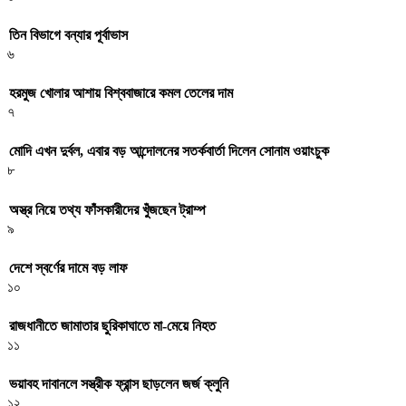
তিন বিভাগে বন্যার পূর্বাভাস
৬
হরমুজ খোলার আশায় বিশ্ববাজারে কমল তেলের দাম
৭
মোদি এখন দুর্বল, এবার বড় আন্দোলনের সতর্কবার্তা দিলেন সোনাম ওয়াংচুক
৮
অস্ত্র নিয়ে তথ্য ফাঁসকারীদের খুঁজছেন ট্রাম্প
৯
দেশে স্বর্ণের দামে বড় লাফ
১০
রাজধানীতে জামাতার ছুরিকাঘাতে মা-মেয়ে নিহত
১১
ভয়াবহ দাবানলে সস্ত্রীক ফ্রান্স ছাড়লেন জর্জ ক্লুনি
১২