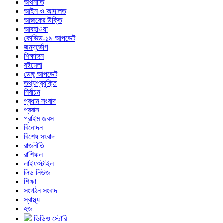
অর্থনীতি
আইন ও আদালত
আজকের উক্তি
আবহাওয়া
কোভিড-১৯ আপডেট
জনদূর্ভোগ
শিক্ষাঙ্গন
বইমেলা
ডেঙ্গু আপডেট
তথ্যপ্রযুক্তি
নির্বাচন
প্রধান সংবাদ
প্রবাস
প্রাইম জবস
বিনোদন
বিশেষ সংবাদ
রাজনীতি
রাশিফল
লাইফস্টাইল
লিড নিউজ
শিক্ষা
সংগঠন সংবাদ
স্বাস্থ্য
হজ
ভিডিও স্টোরি