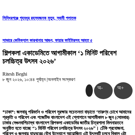
সিদ্ধিরগঞ্জে গৃহবধূর রহস্যজনক মৃত্যু, স্বামী পলাতক
সাভারে কেমিক্যাল কারখানায় আগুন, ফায়ার ফাইটারসহ আহত ৫
শিল্পকলা একাডেমিতে আগামীকাল ‘১ মিনিট পরিবেশ
চলচ্চিত্র উৎসব ২০২৬’
Ritesh Beghi
৮ জুন ২০২৬, ১০:৪৪ পূর্বাহ্ন
|
অনলাইন সংস্করণ
অ-
অ+
*ঢাকা*: জলবায়ু পরিবর্তন ও পরিবেশ সুরক্ষায় সচেতনতা বাড়াতে ‘তারুণ্য চোখে আমাদের
প্রকৃতি ও পরিবেশ এবং পজেটিভ বাংলাদেশ এই শ্লোগানে আগামীকাল ৮ জুন (সোমবার)
ঢাকার সেগুনবাগিচাস্থ বাংলাদেশ শিল্পকলা একাডেমির জাতীয় চিত্রশালা মিলনায়তনে
অনুষ্ঠিত হতে যাচ্ছে “১ মিনিট পরিবেশ চলচ্চিত্র উৎসব ২০২৬”। ঢেঁকি প্রযোজনা,
পরিবেশ ও জলবায়ু যাদুঘরের যৌথ উদ্যোগে আয়োজিত এই উৎসবটি চলবে বিকাল ৩টা