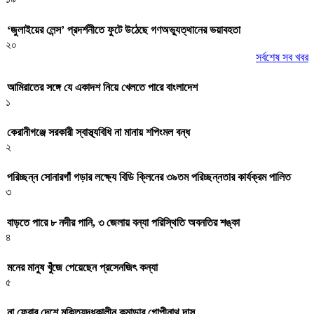
‘জুলাইয়ের লেন্স’ প্রদর্শনীতে ফুটে উঠেছে গণঅভ্যুত্থানের ভয়াবহতা
২০
সর্বশেষ সব খবর
আমিরাতের সঙ্গে যে একাদশ নিয়ে খেলতে পারে বাংলাদেশ
১
কেরানীগঞ্জে সরকারী স্বাস্থ্যবিধি না মানায় শপিংমল বন্ধ
২
পরিচ্ছন্ন সোনারগাঁ গড়ার লক্ষ্যে বিডি ক্লিনের ৩৯তম পরিচ্ছন্নতার কার্যক্রম পালিত
৩
বাড়তে পারে ৮ নদীর পানি, ৩ জেলায় বন্যা পরিস্থিতি অবনতির শঙ্কা
৪
মনের মানুষ খুঁজে পেয়েছেন প্রসেনজিৎ কন্যা
৫
না ফেরার দেশে মুক্তিযুদ্ধকালীন কমান্ডার গোপীনাথ দাস