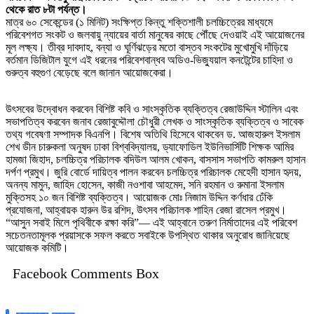
থেকে রাত ৮টা পর্যন্ত।
মাত্র ৬০ সেকেন্ডের (১ মিনিট) সংক্ষিপ্ত কিন্তু শক্তিশালী চলচ্চিত্রের মাধ্যমে
পরিবেশগত সংকট ও জলবায়ু ন্যায়ের বার্তা মানুষের কাছে পৌঁছে দেওয়াই এই আয়োজনের
মূল লক্ষ্য। তীব্র দাবদাহ, বন্যা ও ঘূর্ণিঝড়ের মতো বাস্তব সংকটের মুখোমুখি দাঁড়িয়ে
বর্তমান ডিজিটাল যুগে এই ধরনের পরিবেশবান্ধব অডিও-ভিজ্যুয়াল কনটেন্টের চাহিদা ও
গুরুত্ব বহুগুণ বেড়েছে বলে জানান আয়োজকেরা।
উৎসবের উদ্বোধন করবেন বিশিষ্ট কবি ও সাংস্কৃতিক ব্যক্তিত্ব রেজাউদ্দিন স্টালিন এবং
সভাপতিত্ব করবেন জনাব রেজাবুদ্দৌলা চৌধুরী লেখক ও সাংস্কৃতিক ব্যক্তিত্ব ও সাবেক
তথ্য গবেষণা সম্পাদক বিএনপি। বিশেষ অতিথি হিসেবে থাকবেন ড. আজহারুল ইসলাম
শেখ ডীন চারুকলা অনুষদ ঢাকা বিশ্ববিদ্যালয়, ড্যাফোডিল ইউনিভার্সিটি শিক্ষক আমির
হামজা জিহাদ, চলচ্চিত্র পরিচালক বদিউল আলম খোকন, বাসসাস সভাপতি কামরুল হাসান
দর্পণ প্রমুখ। জুরি বোর্ডে দায়িত্ব পালন করবেন চলচ্চিত্র পরিচালক মেহেদী হাসান হৃদয়,
অনন্য মামুন, জাহিদ হোসেন, কাজী নওশাবা আহমেদ, সনি রহমান ও রুমানা ইসলাম
মুক্তিসহ ১০ জন বিশিষ্ট ব্যক্তিত্ব। আয়োজক মোঃ নিজাম উদ্দিন কর্ণধার ঢেঁকি
প্রযোজনা, আহ্বায়ক হারুন উর রশিদ, উৎসব পরিচালক শাহিন রেজা রাসেল প্রমুখ।
“আসুন সবাই মিলে পৃথিবীকে রক্ষা করি”— এই আহ্বানে তরুণ নির্মাতাদের এই পরিবেশ
সচেতনতামূলক প্রয়াসকে সফল করতে সবাইকে উপস্থিত থাকার অনুরোধ জানিয়েছে
আয়োজক কমিটি।
Facebook Comments Box