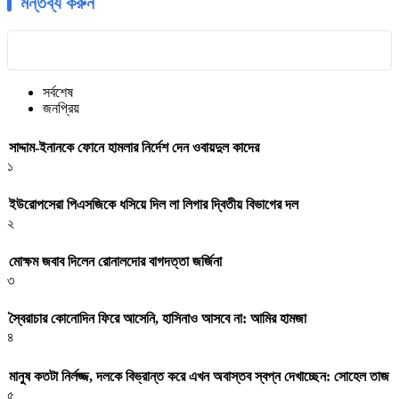
মন্তব্য করুন
সর্বশেষ
জনপ্রিয়
সাদ্দাম-ইনানকে ফোনে হামলার নির্দেশ দেন ওবায়দুল কাদের
১
ইউরোপসেরা পিএসজিকে ধসিয়ে দিল লা লিগার দ্বিতীয় বিভাগের দল
২
মোক্ষম জবাব দিলেন রোনালদোর বাগদত্তা জর্জিনা
৩
স্বৈরাচার কোনোদিন ফিরে আসেনি, হাসিনাও আসবে না: আমির হামজা
৪
মানুষ কতটা নির্লজ্জ, দলকে বিভ্রান্ত করে এখন অবাস্তব স্বপ্ন দেখাচ্ছেন: সোহেল তাজ
৫