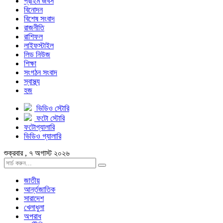
প্রাইম জবস
বিনোদন
বিশেষ সংবাদ
রাজনীতি
রাশিফল
লাইফস্টাইল
লিড নিউজ
শিক্ষা
সংগঠন সংবাদ
স্বাস্থ্য
হজ
ভিডিও স্টোরি
ফটো স্টোরি
ফটোগ্যালারি
ভিডিও গ্যালারি
শুক্রবার , ৭ অগাস্ট ২০২৬
জাতীয়
আর্ন্তজাতিক
সারাদেশ
খেলাধুলা
অপরাধ