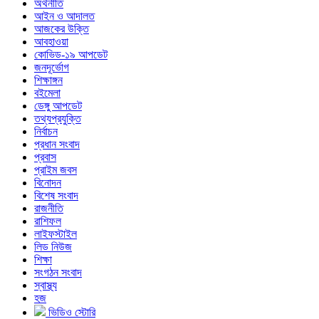
অর্থনীতি
আইন ও আদালত
আজকের উক্তি
আবহাওয়া
কোভিড-১৯ আপডেট
জনদূর্ভোগ
শিক্ষাঙ্গন
বইমেলা
ডেঙ্গু আপডেট
তথ্যপ্রযুক্তি
নির্বাচন
প্রধান সংবাদ
প্রবাস
প্রাইম জবস
বিনোদন
বিশেষ সংবাদ
রাজনীতি
রাশিফল
লাইফস্টাইল
লিড নিউজ
শিক্ষা
সংগঠন সংবাদ
স্বাস্থ্য
হজ
ভিডিও স্টোরি