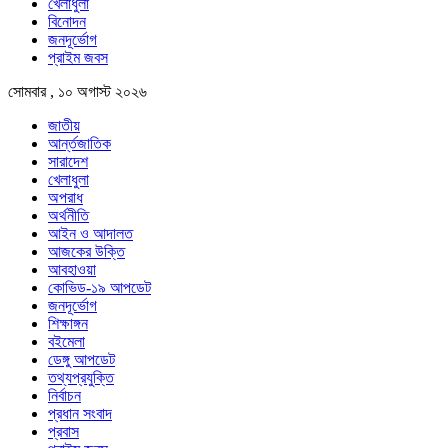
খেলাধুলা
বিনোদন
জনদূর্ভোগ
প্রাইম জবস
সোমবার , ১০ অগাস্ট ২০২৬
জাতীয়
আর্ন্তজাতিক
সারাদেশ
খেলাধুলা
অপরাধ
অর্থনীতি
আইন ও আদালত
আজকের উক্তি
আবহাওয়া
কোভিড-১৯ আপডেট
জনদূর্ভোগ
শিক্ষাঙ্গন
বইমেলা
ডেঙ্গু আপডেট
তথ্যপ্রযুক্তি
নির্বাচন
প্রধান সংবাদ
প্রবাস