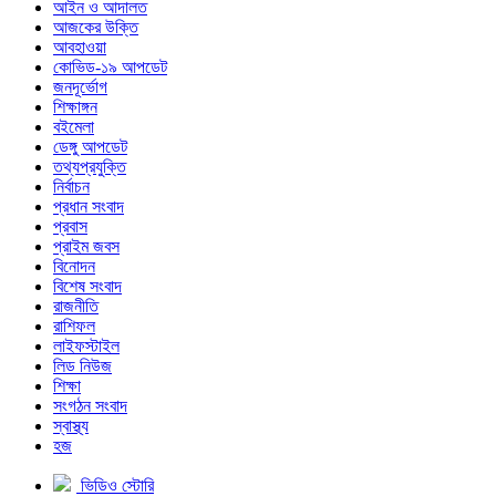
আইন ও আদালত
আজকের উক্তি
আবহাওয়া
কোভিড-১৯ আপডেট
জনদূর্ভোগ
শিক্ষাঙ্গন
বইমেলা
ডেঙ্গু আপডেট
তথ্যপ্রযুক্তি
নির্বাচন
প্রধান সংবাদ
প্রবাস
প্রাইম জবস
বিনোদন
বিশেষ সংবাদ
রাজনীতি
রাশিফল
লাইফস্টাইল
লিড নিউজ
শিক্ষা
সংগঠন সংবাদ
স্বাস্থ্য
হজ
ভিডিও স্টোরি