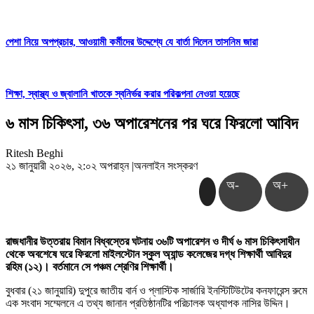
পেশা নিয়ে অপপ্রচার, আওয়ামী কর্মীদের উদ্দেশ্যে যে বার্তা দিলেন তাসনিম জারা
শিক্ষা, স্বাস্থ্য ও জ্বালানি খাতকে স্বনির্ভর করার পরিকল্পনা নেওয়া হয়েছে
৬ মাস চিকিৎসা, ৩৬ অপারেশনের পর ঘরে ফিরলো আবিদ
Ritesh Beghi
২১ জানুয়ারী ২০২৬, ২:০২ অপরাহ্ন
|
অনলাইন সংস্করণ
অ-
অ+
রাজধানীর উত্তরায় বিমান বিধ্বস্তের ঘটনায় ৩৬টি অপারেশন ও দীর্ঘ ৬ মাস চিকিৎসাধীন
থেকে অবশেষে ঘরে ফিরলো মাইলস্টোন স্কুল অ্যান্ড কলেজের দগ্ধ শিক্ষার্থী আবিদুর
রহিম (১২)। বর্তমানে সে পঞ্চম শ্রেণির শিক্ষার্থী।
বুধবার (২১ জানুয়ারি) দুপুরে জাতীয় বার্ন ও প্লাস্টিক সার্জারি ইনস্টিটিউটের কনফারেন্স রুমে
এক সংবাদ সম্মেলনে এ তথ্য জানান প্রতিষ্ঠানটির পরিচালক অধ্যাপক নাসির উদ্দিন।