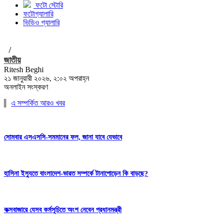
ফটো স্টোরি
ফটোগ্যালারি
ভিডিও গ্যালারি
/
জাতীয়
Ritesh Beghi
২১ জানুয়ারী ২০২৬, ২:০২ অপরাহ্ন
অনলাইন সংস্করণ
এ সম্পর্কিত আরও খবর
সোমবার এসএসসি-সমমানের ফল, জানা যাবে যেভাবে
হাসিনা ইস্যুতে বাংলাদেশ-ভারত সম্পর্কে টানাপোড়েন কি বাড়ছে?
কক্সবাজারে যেসব কর্মসূচিতে অংশ নেবেন প্রধানমন্ত্রী