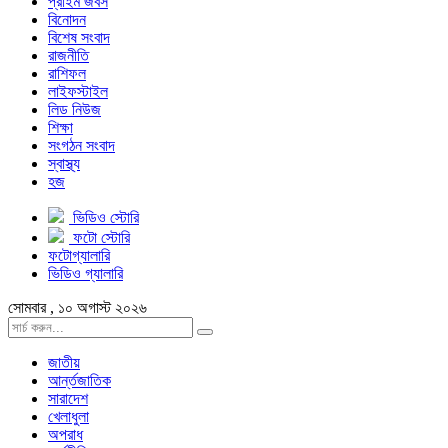
প্রাইম জবস
বিনোদন
বিশেষ সংবাদ
রাজনীতি
রাশিফল
লাইফস্টাইল
লিড নিউজ
শিক্ষা
সংগঠন সংবাদ
স্বাস্থ্য
হজ
ভিডিও স্টোরি
ফটো স্টোরি
ফটোগ্যালারি
ভিডিও গ্যালারি
সোমবার , ১০ অগাস্ট ২০২৬
জাতীয়
আর্ন্তজাতিক
সারাদেশ
খেলাধুলা
অপরাধ