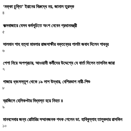
‘মক্কা চুক্তি’ ইরানের বিরুদ্ধে নয়, জানাল তুরস্ক
৪
কক্সবাজারে যেসব কর্মসূচিতে অংশ নেবেন প্রধানমন্ত্রী
৫
সালমান শাহ হত্যা মামলার রাজসাক্ষীর বক্তব্যের পালটা জবাব দিলেন শাবনূর
৬
পেশা নিয়ে অপপ্রচার, আওয়ামী কর্মীদের উদ্দেশ্যে যে বার্তা দিলেন তাসনিম জারা
৭
গাজায় ধ্বংসস্তূপ থেকে ১৯ লাশ উদ্ধার, বেশিরভাগ নারী-শিশু
৮
ব্রাজিলে হেলিকপ্টার বিধ্বস্ত হয়ে নিহত ৪
৯
মানবসেবার জন্য রোটারির সম্মানজনক পদক পেলেন ডা. হাবিবুল্লাহ তালুকদার রাসকিন
১০