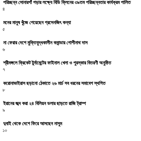
পরিচ্ছন্ন সোনারগাঁ গড়ার লক্ষ্যে বিডি ক্লিনের ৩৯তম পরিচ্ছন্নতার কার্যক্রম পালিত
৪
মনের মানুষ খুঁজে পেয়েছেন প্রসেনজিৎ কন্যা
৫
না ফেরার দেশে মুক্তিযুদ্ধকালীন কমান্ডার গোপীনাথ দাস
৬
শ্রীমঙ্গলে ক্রিকেট টুর্নামেন্টের ফাইনাল খেলা ও পুরস্কার বিতরণী অনুষ্ঠিত
৭
করোনাভাইরাস ছড়ানো ঠেকাতে ২৬ মার্চ সব ধরনের সমাবেশ স্থগিত
৮
ইরানের জব্দ করা ২৪ বিলিয়ন ডলার ছাড়তে রাজি ট্রাম্প
৯
দুবাই থেকে দেশে ফিরে আসছেন নাসুম
১০