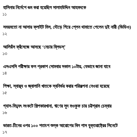
হাসিনার নির্দেশে গুম করা হয়েছিল সালাহউদ্দিন আহমদকে
১১
সময়মতো না আসায় ফ্লাইট মিস, দৌড়ে গিয়ে প্লেন থামাতে গেলেন দুই নারী (ভিডিও)
১২
আলিয়ঁস ফ্রঁসেজে আসছে ‘নেচার ব্লিডস্’
১৩
এসএসসি পরীক্ষার ফল প্রকাশ সোমবার সকাল ১০টায়, যেভাবে জানা যাবে
১৪
শিক্ষা, স্বাস্থ্য ও জ্বালানি খাতকে স্বনির্ভর করার পরিকল্পনা নেওয়া হয়েছে
১৫
গ্যাস-বিদ্যুৎ সংকটে শিল্পকারখানা, ঋণের সুদ মওকুফ চায় চট্টগ্রাম চেম্বার
১৬
ভারত-চীনের ওপর ১০০ শতাংশ শুল্ক আরোপের বিল পাস যুক্তরাষ্ট্রের সিনেটে
১৭