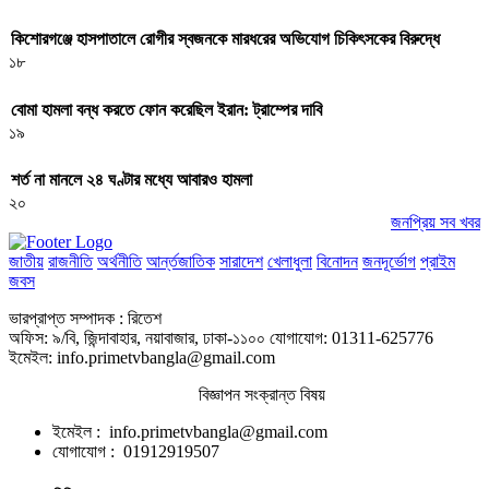
কিশোরগঞ্জে হাসপাতালে রোগীর স্বজনকে মারধরের অভিযোগ চিকিৎসকের বিরুদ্ধে
১৮
বোমা হামলা বন্ধ করতে ফোন করেছিল ইরান: ট্রাম্পের দাবি
১৯
শর্ত না মানলে ২৪ ঘণ্টার মধ্যে আবারও হামলা
২০
জনপ্রিয় সব খবর
জাতীয়
রাজনীতি
অর্থনীতি
আর্ন্তজাতিক
সারাদেশ
খেলাধুলা
বিনোদন
জনদূর্ভোগ
প্রাইম
জবস
ভারপ্রাপ্ত সম্পাদক : রিতেশ
অফিস: ৯/বি, জিন্দাবাহার, নয়াবাজার, ঢাকা-১১০০ যোগাযোগ: 01311-625776
ইমেইল: info.primetvbangla@gmail.com
বিজ্ঞাপন সংক্রান্ত বিষয়
ইমেইল : info.primetvbangla@gmail.com
যোগাযোগ : 01912919507