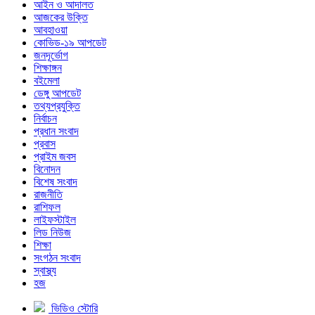
আইন ও আদালত
আজকের উক্তি
আবহাওয়া
কোভিড-১৯ আপডেট
জনদূর্ভোগ
শিক্ষাঙ্গন
বইমেলা
ডেঙ্গু আপডেট
তথ্যপ্রযুক্তি
নির্বাচন
প্রধান সংবাদ
প্রবাস
প্রাইম জবস
বিনোদন
বিশেষ সংবাদ
রাজনীতি
রাশিফল
লাইফস্টাইল
লিড নিউজ
শিক্ষা
সংগঠন সংবাদ
স্বাস্থ্য
হজ
ভিডিও স্টোরি