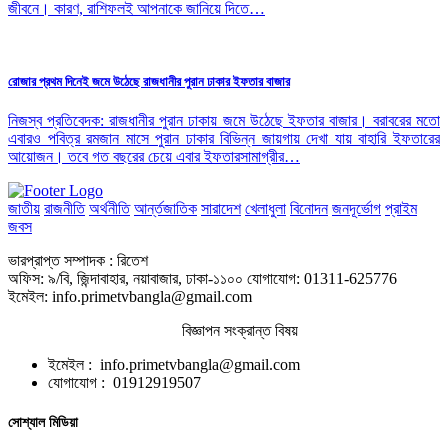
জীবনে। কারণ, রাশিফলই আপনাকে জানিয়ে দিতে…
রোজার প্রথম দিনেই জমে উঠেছে রাজধানীর পুরান ঢাকার ইফতার বাজার
নিজস্ব প্রতিবেদক: রাজধানীর পুরান ঢাকায় জমে উঠেছে ইফতার বাজার। বরাবরের মতো
এবারও পবিত্র রমজান মাসে পুরান ঢাকার বিভিন্ন জায়গায় দেখা যায় বাহারি ইফতারের
আয়োজন। তবে গত বছরের চেয়ে এবার ইফতারসামাগ্রীর…
জাতীয়
রাজনীতি
অর্থনীতি
আর্ন্তজাতিক
সারাদেশ
খেলাধুলা
বিনোদন
জনদূর্ভোগ
প্রাইম
জবস
ভারপ্রাপ্ত সম্পাদক : রিতেশ
অফিস: ৯/বি, জিন্দাবাহার, নয়াবাজার, ঢাকা-১১০০ যোগাযোগ: 01311-625776
ইমেইল: info.primetvbangla@gmail.com
বিজ্ঞাপন সংক্রান্ত বিষয়
ইমেইল : info.primetvbangla@gmail.com
যোগাযোগ : 01912919507
সোশ্যাল মিডিয়া