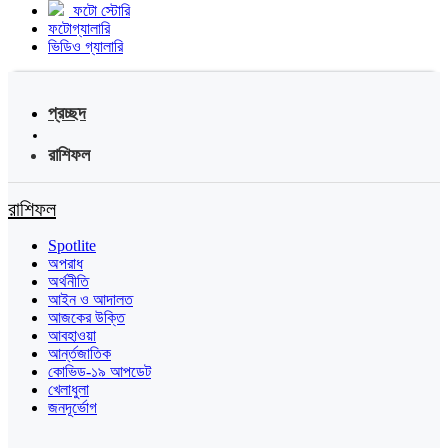
ফটো স্টোরি
ফটোগ্যালারি
ভিডিও গ্যালারি
প্রচ্ছদ
রাশিফল
রাশিফল
Spotlite
অপরাধ
অর্থনীতি
আইন ও আদালত
আজকের উক্তি
আবহাওয়া
আর্ন্তজাতিক
কোভিড-১৯ আপডেট
খেলাধুলা
জনদূর্ভোগ