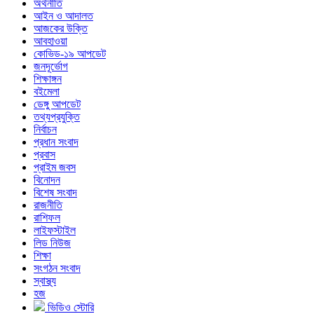
অর্থনীতি
আইন ও আদালত
আজকের উক্তি
আবহাওয়া
কোভিড-১৯ আপডেট
জনদূর্ভোগ
শিক্ষাঙ্গন
বইমেলা
ডেঙ্গু আপডেট
তথ্যপ্রযুক্তি
নির্বাচন
প্রধান সংবাদ
প্রবাস
প্রাইম জবস
বিনোদন
বিশেষ সংবাদ
রাজনীতি
রাশিফল
লাইফস্টাইল
লিড নিউজ
শিক্ষা
সংগঠন সংবাদ
স্বাস্থ্য
হজ
ভিডিও স্টোরি