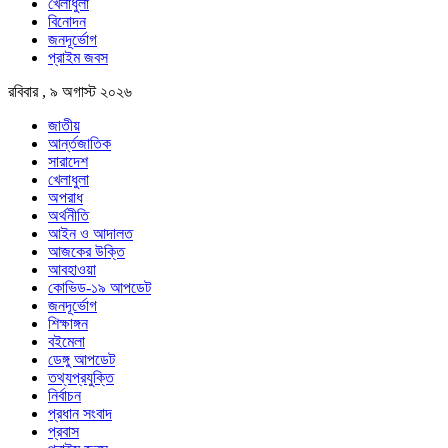
খেলাধুলা
বিনোদন
জনদূর্ভোগ
প্রাইম জবস
রবিবার , ৯ অগাস্ট ২০২৬
জাতীয়
আর্ন্তজাতিক
সারাদেশ
খেলাধুলা
অপরাধ
অর্থনীতি
আইন ও আদালত
আজকের উক্তি
আবহাওয়া
কোভিড-১৯ আপডেট
জনদূর্ভোগ
শিক্ষাঙ্গন
বইমেলা
ডেঙ্গু আপডেট
তথ্যপ্রযুক্তি
নির্বাচন
প্রধান সংবাদ
প্রবাস