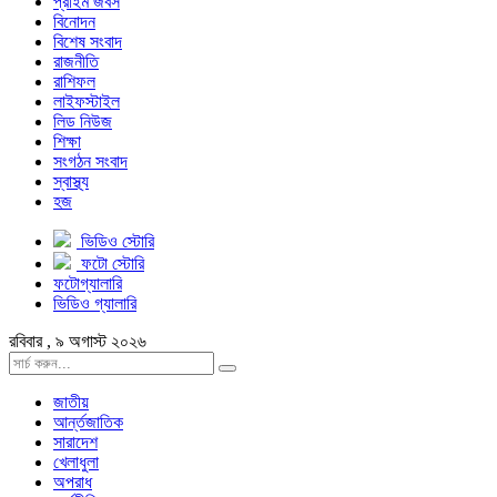
প্রাইম জবস
বিনোদন
বিশেষ সংবাদ
রাজনীতি
রাশিফল
লাইফস্টাইল
লিড নিউজ
শিক্ষা
সংগঠন সংবাদ
স্বাস্থ্য
হজ
ভিডিও স্টোরি
ফটো স্টোরি
ফটোগ্যালারি
ভিডিও গ্যালারি
রবিবার , ৯ অগাস্ট ২০২৬
জাতীয়
আর্ন্তজাতিক
সারাদেশ
খেলাধুলা
অপরাধ