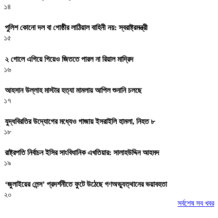
১৪
পুলিশ কোনো দল বা গোষ্ঠীর লাঠিয়াল বাহিনী নয়: স্বরাষ্ট্রমন্ত্রী
১৫
২ গোলে এগিয়ে গিয়েও জিততে পারল না রিয়াল মাদ্রিদ
১৬
আহসান উল্লাহ মাস্টার হত্যা মামলায় আপিল শুনানি চলছে
১৭
যুদ্ধবিরতির উদ্যোগের মধ্যেও গাজায় ইসরাইলি হামলা, নিহত ৮
১৮
রাষ্ট্রপতি নির্বাচন ইসির সাংবিধানিক এখতিয়ার: সালাহউদ্দিন আহমদ
১৯
‘জুলাইয়ের লেন্স’ প্রদর্শনীতে ফুটে উঠেছে গণঅভ্যুত্থানের ভয়াবহতা
২০
সর্বশেষ সব খবর