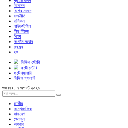
প্রাইম জবস
বিনোদন
বিশেষ সংবাদ
রাজনীতি
রাশিফল
লাইফস্টাইল
লিড নিউজ
শিক্ষা
সংগঠন সংবাদ
স্বাস্থ্য
হজ
ভিডিও স্টোরি
ফটো স্টোরি
ফটোগ্যালারি
ভিডিও গ্যালারি
শুক্রবার , ৭ অগাস্ট ২০২৬
জাতীয়
আর্ন্তজাতিক
সারাদেশ
খেলাধুলা
অপরাধ