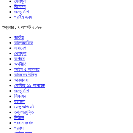
খেলাধুলা
বিনোদন
জনদূর্ভোগ
প্রাইম জবস
শুক্রবার , ৭ অগাস্ট ২০২৬
জাতীয়
আর্ন্তজাতিক
সারাদেশ
খেলাধুলা
অপরাধ
অর্থনীতি
আইন ও আদালত
আজকের উক্তি
আবহাওয়া
কোভিড-১৯ আপডেট
জনদূর্ভোগ
শিক্ষাঙ্গন
বইমেলা
ডেঙ্গু আপডেট
তথ্যপ্রযুক্তি
নির্বাচন
প্রধান সংবাদ
প্রবাস