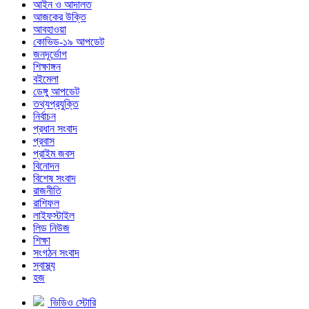
আইন ও আদালত
আজকের উক্তি
আবহাওয়া
কোভিড-১৯ আপডেট
জনদূর্ভোগ
শিক্ষাঙ্গন
বইমেলা
ডেঙ্গু আপডেট
তথ্যপ্রযুক্তি
নির্বাচন
প্রধান সংবাদ
প্রবাস
প্রাইম জবস
বিনোদন
বিশেষ সংবাদ
রাজনীতি
রাশিফল
লাইফস্টাইল
লিড নিউজ
শিক্ষা
সংগঠন সংবাদ
স্বাস্থ্য
হজ
ভিডিও স্টোরি