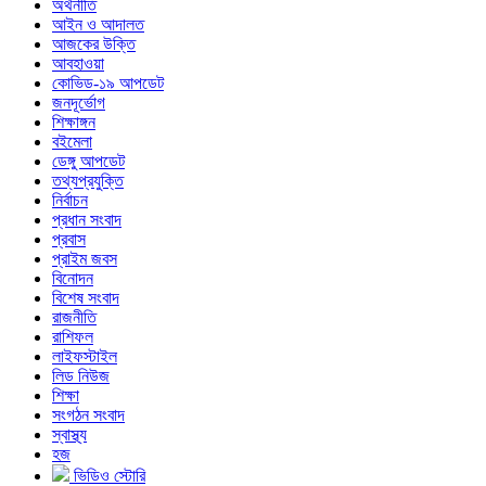
অর্থনীতি
আইন ও আদালত
আজকের উক্তি
আবহাওয়া
কোভিড-১৯ আপডেট
জনদূর্ভোগ
শিক্ষাঙ্গন
বইমেলা
ডেঙ্গু আপডেট
তথ্যপ্রযুক্তি
নির্বাচন
প্রধান সংবাদ
প্রবাস
প্রাইম জবস
বিনোদন
বিশেষ সংবাদ
রাজনীতি
রাশিফল
লাইফস্টাইল
লিড নিউজ
শিক্ষা
সংগঠন সংবাদ
স্বাস্থ্য
হজ
ভিডিও স্টোরি