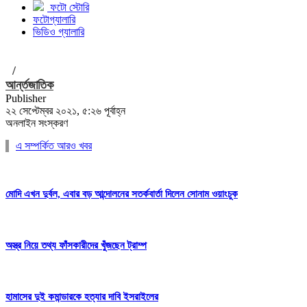
ফটো স্টোরি
ফটোগ্যালারি
ভিডিও গ্যালারি
/
আর্ন্তজাতিক
Publisher
২২ সেপ্টেম্বর ২০২১, ৫:২৬ পূর্বাহ্ন
অনলাইন সংস্করণ
এ সম্পর্কিত আরও খবর
মোদি এখন দুর্বল, এবার বড় আন্দোলনের সতর্কবার্তা দিলেন সোনাম ওয়াংচুক
অস্ত্র নিয়ে তথ্য ফাঁসকারীদের খুঁজছেন ট্রাম্প
হামাসের দুই কমান্ডারকে হত্যার দাবি ইসরাইলের