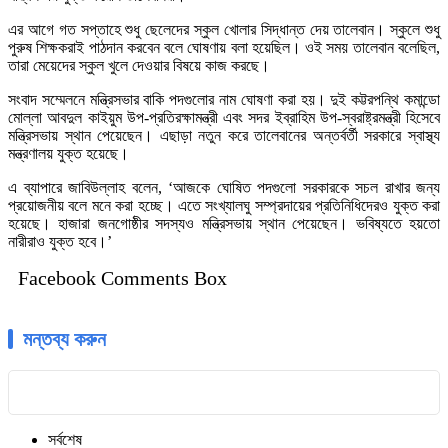
এর আগে গত সপ্তাহে শুধু ছেলেদের স্কুল খোলার সিদ্ধান্ত দেয় তালেবান। স্কুলে শুধু
পুরুষ শিক্ষকরাই পাঠদান করবেন বলে ঘোষণায় বলা হয়েছিল। ওই সময় তালেবান বলেছিল,
তারা মেয়েদের স্কুল খুলে দেওয়ার বিষয়ে কাজ করছে।
সংবাদ সম্মেলনে মন্ত্রিসভার বাকি পদগুলোর নাম ঘোষণা করা হয়। দুই কট্টরপন্থি কমান্ডো
মোল্লা আবদুল কাইয়ুম উপ-প্রতিরক্ষামন্ত্রী এবং সদর ইব্রাহিম উপ-স্বরাষ্ট্রমন্ত্রী হিসেবে
মন্ত্রিসভায় স্থান পেয়েছেন। এছাড়া নতুন করে তালেবানের অন্তর্বর্তী সরকারে স্বাস্থ্য
মন্ত্রণালয় যুক্ত হয়েছে।
এ ব্যাপারে জাবিউল্লাহ বলেন, ‘আজকে ঘোষিত পদগুলো সরকারকে সচল রাখার জন্য
প্রয়োজনীয় বলে মনে করা হচ্ছে। এতে সংখ্যালঘু সম্প্রদায়ের প্রতিনিধিদেরও যুক্ত করা
হয়েছে। হাজারা জনগোষ্ঠীর সদস্যও মন্ত্রিসভায় স্থান পেয়েছেন। ভবিষ্যতে হয়তো
নারীরাও যুক্ত হবে।’
Facebook Comments Box
মন্তব্য করুন
সর্বশেষ