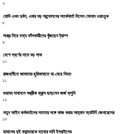
৭
মোদি এখন দুর্বল, এবার বড় আন্দোলনের সতর্কবার্তা দিলেন সোনাম ওয়াংচুক
৮
অস্ত্র নিয়ে তথ্য ফাঁসকারীদের খুঁজছেন ট্রাম্প
৯
দেশে স্বর্ণের দামে বড় লাফ
১০
রাজধানীতে জামাতার ছুরিকাঘাতে মা-মেয়ে নিহত
১১
ভয়াবহ দাবানলে সস্ত্রীক ফ্রান্স ছাড়লেন জর্জ ক্লুনি
১২
নতুন আইন কর্মকর্তাদের সততার সঙ্গে কাজ করার আহ্বান অ্যাটর্নি জেনারেলের
১৩
হামাসের দুই কমান্ডারকে হত্যার দাবি ইসরাইলের