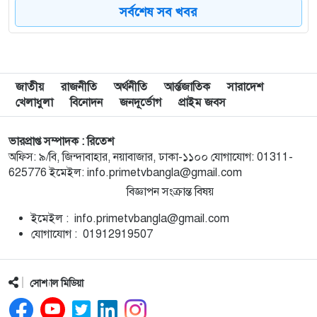
সর্বশেষ সব খবর
৮
মোদি এখন দুর্বল, এবার বড় আন্দোলনের সতর্কবার্তা
দিলেন সোনাম ওয়াংচুক
৯
অস্ত্র নিয়ে তথ্য ফাঁসকারীদের খুঁজছেন ট্রাম্প
জাতীয়
রাজনীতি
অর্থনীতি
আর্ন্তজাতিক
সারাদেশ
খেলাধুলা
বিনোদন
জনদূর্ভোগ
প্রাইম জবস
১০
দেশে স্বর্ণের দামে বড় লাফ
ভারপ্রাপ্ত সম্পাদক : রিতেশ
অফিস: ৯/বি, জিন্দাবাহার, নয়াবাজার, ঢাকা-১১০০ যোগাযোগ: 01311-
625776 ইমেইল: info.primetvbangla@gmail.com
১১
রাজধানীতে জামাতার ছুরিকাঘাতে মা-মেয়ে নিহত
বিজ্ঞাপন সংক্রান্ত বিষয়
ইমেইল : info.primetvbangla@gmail.com
১২
ভয়াবহ দাবানলে সস্ত্রীক ফ্রান্স ছাড়লেন জর্জ ক্লুনি
যোগাযোগ : 01912919507
১৩
নতুন আইন কর্মকর্তাদের সততার সঙ্গে কাজ করার আহ্বান
সোশ্যাল মিডিয়া
অ্যাটর্নি জেনারেলের