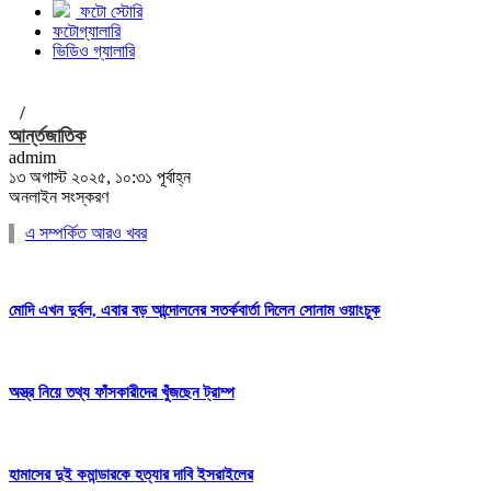
ফটো স্টোরি
ফটোগ্যালারি
ভিডিও গ্যালারি
/
আর্ন্তজাতিক
admim
১৩ অগাস্ট ২০২৫, ১০:৩১ পূর্বাহ্ন
অনলাইন সংস্করণ
এ সম্পর্কিত আরও খবর
মোদি এখন দুর্বল, এবার বড় আন্দোলনের সতর্কবার্তা দিলেন সোনাম ওয়াংচুক
অস্ত্র নিয়ে তথ্য ফাঁসকারীদের খুঁজছেন ট্রাম্প
হামাসের দুই কমান্ডারকে হত্যার দাবি ইসরাইলের