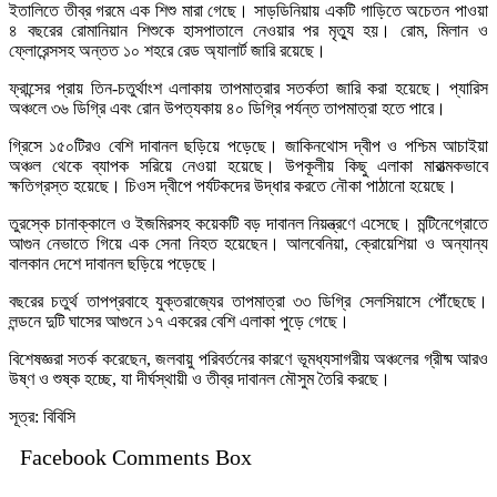
ইতালিতে তীব্র গরমে এক শিশু মারা গেছে। সাড়ডিনিয়ায় একটি গাড়িতে অচেতন পাওয়া
৪ বছরের রোমানিয়ান শিশুকে হাসপাতালে নেওয়ার পর মৃত্যু হয়। রোম, মিলান ও
ফ্লোরেন্সসহ অন্তত ১০ শহরে রেড অ্যালার্ট জারি রয়েছে।
ফ্রান্সের প্রায় তিন-চতুর্থাংশ এলাকায় তাপমাত্রার সতর্কতা জারি করা হয়েছে। প্যারিস
অঞ্চলে ৩৬ ডিগ্রি এবং রোন উপত্যকায় ৪০ ডিগ্রি পর্যন্ত তাপমাত্রা হতে পারে।
গ্রিসে ১৫০টিরও বেশি দাবানল ছড়িয়ে পড়েছে। জাকিনথোস দ্বীপ ও পশ্চিম আচাইয়া
অঞ্চল থেকে ব্যাপক সরিয়ে নেওয়া হয়েছে। উপকূলীয় কিছু এলাকা মারাত্মকভাবে
ক্ষতিগ্রস্ত হয়েছে। চিওস দ্বীপে পর্যটকদের উদ্ধার করতে নৌকা পাঠানো হয়েছে।
তুরস্কে চানাক্কালে ও ইজমিরসহ কয়েকটি বড় দাবানল নিয়ন্ত্রণে এসেছে। মন্টিনেগ্রোতে
আগুন নেভাতে গিয়ে এক সেনা নিহত হয়েছেন। আলবেনিয়া, ক্রোয়েশিয়া ও অন্যান্য
বালকান দেশে দাবানল ছড়িয়ে পড়েছে।
বছরের চতুর্থ তাপপ্রবাহে যুক্তরাজ্যের তাপমাত্রা ৩৩ ডিগ্রি সেলসিয়াসে পৌঁছেছে।
লন্ডনে দুটি ঘাসের আগুনে ১৭ একরের বেশি এলাকা পুড়ে গেছে।
বিশেষজ্ঞরা সতর্ক করেছেন, জলবায়ু পরিবর্তনের কারণে ভূমধ্যসাগরীয় অঞ্চলের গ্রীষ্ম আরও
উষ্ণ ও শুষ্ক হচ্ছে, যা দীর্ঘস্থায়ী ও তীব্র দাবানল মৌসুম তৈরি করছে।
সূত্র: বিবিসি
Facebook Comments Box