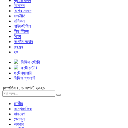
প্রাইম জবস
বিনোদন
বিশেষ সংবাদ
রাজনীতি
রাশিফল
লাইফস্টাইল
লিড নিউজ
শিক্ষা
সংগঠন সংবাদ
স্বাস্থ্য
হজ
ভিডিও স্টোরি
ফটো স্টোরি
ফটোগ্যালারি
ভিডিও গ্যালারি
বৃহস্পতিবার , ৬ অগাস্ট ২০২৬
জাতীয়
আর্ন্তজাতিক
সারাদেশ
খেলাধুলা
অপরাধ