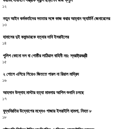
ভয়াবহ দাবানলে সস্ত্রীক ফ্রান্স ছাড়লেন জর্জ ক্লুনি
১২
নতুন আইন কর্মকর্তাদের সততার সঙ্গে কাজ করার আহ্বান অ্যাটর্নি জেনারেলের
১৩
হামাসের দুই কমান্ডারকে হত্যার দাবি ইসরাইলের
১৪
পুলিশ কোনো দল বা গোষ্ঠীর লাঠিয়াল বাহিনী নয়: স্বরাষ্ট্রমন্ত্রী
১৫
২ গোলে এগিয়ে গিয়েও জিততে পারল না রিয়াল মাদ্রিদ
১৬
আহসান উল্লাহ মাস্টার হত্যা মামলায় আপিল শুনানি চলছে
১৭
যুদ্ধবিরতির উদ্যোগের মধ্যেও গাজায় ইসরাইলি হামলা, নিহত ৮
১৮