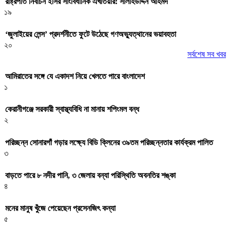
রাষ্ট্রপতি নির্বাচন ইসির সাংবিধানিক এখতিয়ার: সালাহউদ্দিন আহমদ
১৯
‘জুলাইয়ের লেন্স’ প্রদর্শনীতে ফুটে উঠেছে গণঅভ্যুত্থানের ভয়াবহতা
২০
সর্বশেষ সব খবর
আমিরাতের সঙ্গে যে একাদশ নিয়ে খেলতে পারে বাংলাদেশ
১
কেরানীগঞ্জে সরকারী স্বাস্থ্যবিধি না মানায় শপিংমল বন্ধ
২
পরিচ্ছন্ন সোনারগাঁ গড়ার লক্ষ্যে বিডি ক্লিনের ৩৯তম পরিচ্ছন্নতার কার্যক্রম পালিত
৩
বাড়তে পারে ৮ নদীর পানি, ৩ জেলায় বন্যা পরিস্থিতি অবনতির শঙ্কা
৪
মনের মানুষ খুঁজে পেয়েছেন প্রসেনজিৎ কন্যা
৫