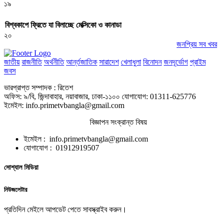
১৯
বিশ্বকাপে ফ্রিতে যা বিলাচ্ছে মেক্সিকো ও কানাডা
২০
জনপ্রিয় সব খবর
জাতীয়
রাজনীতি
অর্থনীতি
আর্ন্তজাতিক
সারাদেশ
খেলাধুলা
বিনোদন
জনদূর্ভোগ
প্রাইম
জবস
ভারপ্রাপ্ত সম্পাদক : রিতেশ
অফিস: ৯/বি, জিন্দাবাহার, নয়াবাজার, ঢাকা-১১০০ যোগাযোগ: 01311-625776
ইমেইল: info.primetvbangla@gmail.com
বিজ্ঞাপন সংক্রান্ত বিষয়
ইমেইল : info.primetvbangla@gmail.com
যোগাযোগ : 01912919507
সোশ্যাল মিডিয়া
নিউজলেটার
প্রতিদিন মেইলে আপডেট পেতে সাবস্ক্রাইব করুন।