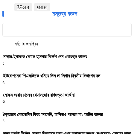
ইউরোপ
দাবানল
মন্তব্য করুন
সর্বশেষ
জনপ্রিয়
সাদ্দাম-ইনানকে ফোনে হামলার নির্দেশ দেন ওবায়দুল কাদের
১
ইউরোপসেরা পিএসজিকে ধসিয়ে দিল লা লিগার দ্বিতীয় বিভাগের দল
২
মোক্ষম জবাব দিলেন রোনালদোর বাগদত্তা জর্জিনা
৩
স্বৈরাচার কোনোদিন ফিরে আসেনি, হাসিনাও আসবে না: আমির হামজা
৪
মানুষ কতটা নির্লজ্জ, দলকে বিভ্রান্ত করে এখন অবাস্তব স্বপ্ন দেখাচ্ছেন: সোহেল তাজ