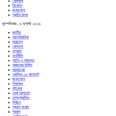
খেলাধুলা
বিনোদন
জনদূর্ভোগ
প্রাইম জবস
বৃহস্পতিবার , ৬ অগাস্ট ২০২৬
জাতীয়
আর্ন্তজাতিক
সারাদেশ
খেলাধুলা
অপরাধ
অর্থনীতি
আইন ও আদালত
আজকের উক্তি
আবহাওয়া
কোভিড-১৯ আপডেট
জনদূর্ভোগ
শিক্ষাঙ্গন
বইমেলা
ডেঙ্গু আপডেট
তথ্যপ্রযুক্তি
নির্বাচন
প্রধান সংবাদ
প্রবাস