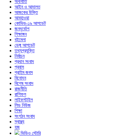
অর্থনীতি
আইন ও আদালত
আজকের উক্তি
আবহাওয়া
কোভিড-১৯ আপডেট
জনদূর্ভোগ
শিক্ষাঙ্গন
বইমেলা
ডেঙ্গু আপডেট
তথ্যপ্রযুক্তি
নির্বাচন
প্রধান সংবাদ
প্রবাস
প্রাইম জবস
বিনোদন
বিশেষ সংবাদ
রাজনীতি
রাশিফল
লাইফস্টাইল
লিড নিউজ
শিক্ষা
সংগঠন সংবাদ
স্বাস্থ্য
হজ
ভিডিও স্টোরি