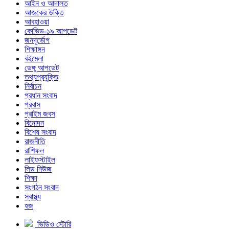
আইন ও আদালত
আজকের উক্তি
আবহাওয়া
কোভিড-১৯ আপডেট
জনদূর্ভোগ
শিক্ষাঙ্গন
বইমেলা
ডেঙ্গু আপডেট
তথ্যপ্রযুক্তি
নির্বাচন
প্রধান সংবাদ
প্রবাস
প্রাইম জবস
বিনোদন
বিশেষ সংবাদ
রাজনীতি
রাশিফল
লাইফস্টাইল
লিড নিউজ
শিক্ষা
সংগঠন সংবাদ
স্বাস্থ্য
হজ
ভিডিও স্টোরি