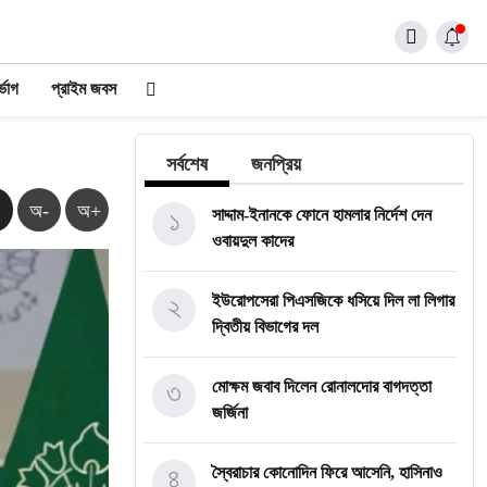
্ভোগ
প্রাইম জবস
সর্বশেষ
জনপ্রিয়
অ-
অ+
১
সাদ্দাম-ইনানকে ফোনে হামলার নির্দেশ দেন
ওবায়দুল কাদের
২
ইউরোপসেরা পিএসজিকে ধসিয়ে দিল লা লিগার
দ্বিতীয় বিভাগের দল
৩
মোক্ষম জবাব দিলেন রোনালদোর বাগদত্তা
জর্জিনা
৪
স্বৈরাচার কোনোদিন ফিরে আসেনি, হাসিনাও