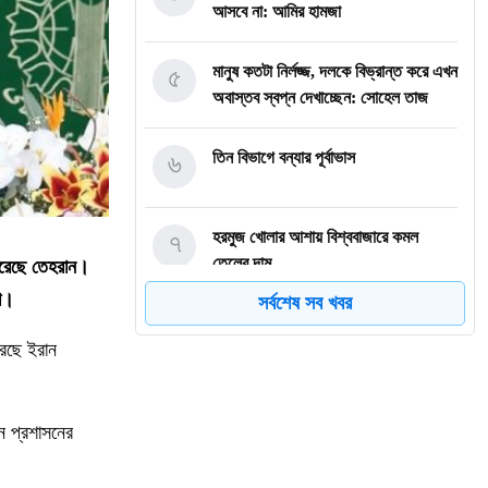
আসবে না: আমির হামজা
৫
মানুষ কতটা নির্লজ্জ, দলকে বিভ্রান্ত করে এখন
অবাস্তব স্বপ্ন দেখাচ্ছেন: সোহেল তাজ
৬
তিন বিভাগে বন্যার পূর্বাভাস
৭
হরমুজ খোলার আশায় বিশ্ববাজারে কমল
তেলের দাম
 করেছে তেহরান।
া।
সর্বশেষ সব খবর
৮
মোদি এখন দুর্বল, এবার বড় আন্দোলনের
রেছে ইরান
সতর্কবার্তা দিলেন সোনাম ওয়াংচুক
৯
অস্ত্র নিয়ে তথ্য ফাঁসকারীদের খুঁজছেন ট্রাম্প
ন প্রশাসনের