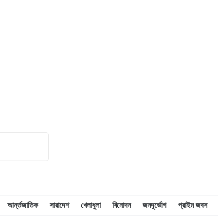
১৬
২ গোলে এগিয়ে গিয়েও জিততে পারল না
রিয়াল মাদ্রিদ
১৭
আহসান উল্লাহ মাস্টার হত্যা মামলায় আপিল
শুনানি চলছে
১৮
যুদ্ধবিরতির উদ্যোগের মধ্যেও গাজায়
ইসরাইলি হামলা, নিহত ৮
১৯
রাষ্ট্রপতি নির্বাচন ইসির সাংবিধানিক এখতিয়ার:
সালাহউদ্দিন আহমদ
২০
‘জুলাইয়ের লেন্স’ প্রদর্শনীতে ফুটে উঠেছে
গণঅভ্যুত্থানের ভয়াবহতা
আর্ন্তজাতিক
সারাদেশ
খেলাধুলা
বিনোদন
জনদূর্ভোগ
প্রাইম জবস