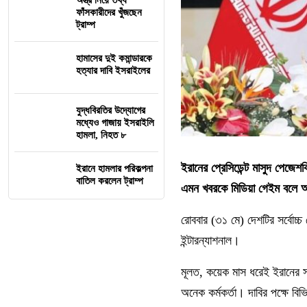
অস্ত্র নিয়ে তথ্য
ফাঁসকারীদের খুঁজছেন
ট্রাম্প
হামাসের দুই কমান্ডারকে
হত্যার দাবি ইসরাইলের
যুদ্ধবিরতির উদ্যোগের
মধ্যেও গাজায় ইসরাইলি
হামলা, নিহত ৮
ইরানের প্রেসিডেন্ট মাসুদ পেজেশ
ইরানে হামলার পরিকল্পনা
বাতিল করলেন ট্রাম্প
এমন খবরকে মিডিয়া গেইম বলে 
রোববার (৩১ মে) দেশটির সর্বোচ্চ
ইন্টারন্যাশনাল।
মূলত, কয়েক মাস ধরেই ইরানের সর
অনেক কর্মকর্তা। দাবির পক্ষে বি