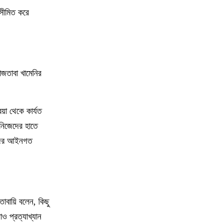
১০
দেশে স্বর্ণের দামে বড় লাফ
 সীমিত করে
১১
রাজধানীতে জামাতার ছুরিকাঘাতে মা-মেয়ে
নিহত
মোজতাবা খামেনির
১২
ভয়াবহ দাবানলে সস্ত্রীক ফ্রান্স ছাড়লেন জর্জ
ক্লুনি
য়া থেকে কার্যত
১৩
নতুন আইন কর্মকর্তাদের সততার সঙ্গে কাজ
ণ নিজেদের হাতে
করার আহ্বান অ্যাটর্নি জেনারেলের
নিজের আইনগত
১৪
হামাসের দুই কমান্ডারকে হত্যার দাবি
ইসরাইলের
১৫
পুলিশ কোনো দল বা গোষ্ঠীর লাঠিয়াল বাহিনী
তাবায়ি বলেন, কিছু
নয়: স্বরাষ্ট্রমন্ত্রী
ও প্রত্যাখ্যান