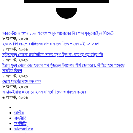
ভারত-চীনের ওপর ১০০ শতাংশ শুল্ক আরোপের বিল পাস যুক্তরাষ্ট্রের সিনেটে
৮ অগাস্ট, ২০২৬
২০৩০ বিশ্বকাপে ব্রাজিলের ভাগ্য বদলে দিতে পারেন এই ১০ তরুণ
৮ অগাস্ট, ২০২৬
মুক্তিযুদ্ধ কোনো রাজনৈতিক দলের যুদ্ধ ছিল না: ভারপ্রাপ্ত রাষ্ট্রপতি
৮ অগাস্ট, ২০২৬
ইরান যুদ্ধ থেকে বের হওয়ার পথ খুঁজছেন ট্রাম্পের শীর্ষ জেনারেল, সীমিত হয়ে পড়েছে
সামরিক বিকল্প
৮ অগাস্ট, ২০২৬
দেশে স্বর্ণের দামে বড় লাফ
৮ অগাস্ট, ২০২৬
সাদ্দাম-ইনানকে ফোনে হামলার নির্দেশ দেন ওবায়দুল কাদের
৬ অগাস্ট, ২০২৬
জাতীয়
রাজনীতি
অর্থনীতি
আর্ন্তজাতিক