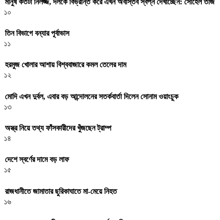
মানুষ কতটা নির্লজ্জ, দলকে বিভ্রান্ত করে এখন অবাস্তব স্বপ্ন দেখাচ্ছেন: সোহেল তাজ
১০
তিন বিভাগে বন্যার পূর্বাভাস
১১
হরমুজ খোলার আশায় বিশ্ববাজারে কমল তেলের দাম
১২
মোদি এখন দুর্বল, এবার বড় আন্দোলনের সতর্কবার্তা দিলেন সোনাম ওয়াংচুক
১৩
অস্ত্র নিয়ে তথ্য ফাঁসকারীদের খুঁজছেন ট্রাম্প
১৪
দেশে স্বর্ণের দামে বড় লাফ
১৫
রাজধানীতে জামাতার ছুরিকাঘাতে মা-মেয়ে নিহত
১৬