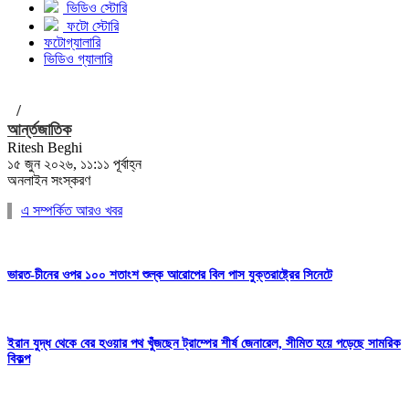
ভিডিও স্টোরি
ফটো স্টোরি
ফটোগ্যালারি
ভিডিও গ্যালারি
/
আর্ন্তজাতিক
Ritesh Beghi
১৫ জুন ২০২৬, ১১:১১ পূর্বাহ্ন
অনলাইন সংস্করণ
এ সম্পর্কিত আরও খবর
ভারত-চীনের ওপর ১০০ শতাংশ শুল্ক আরোপের বিল পাস যুক্তরাষ্ট্রের সিনেটে
ইরান যুদ্ধ থেকে বের হওয়ার পথ খুঁজছেন ট্রাম্পের শীর্ষ জেনারেল, সীমিত হয়ে পড়েছে সামরিক
বিকল্প