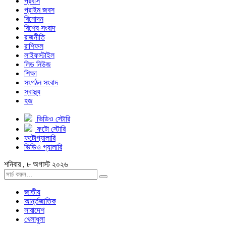
প্রবাস
প্রাইম জবস
বিনোদন
বিশেষ সংবাদ
রাজনীতি
রাশিফল
লাইফস্টাইল
লিড নিউজ
শিক্ষা
সংগঠন সংবাদ
স্বাস্থ্য
হজ
ভিডিও স্টোরি
ফটো স্টোরি
ফটোগ্যালারি
ভিডিও গ্যালারি
শনিবার , ৮ অগাস্ট ২০২৬
জাতীয়
আর্ন্তজাতিক
সারাদেশ
খেলাধুলা