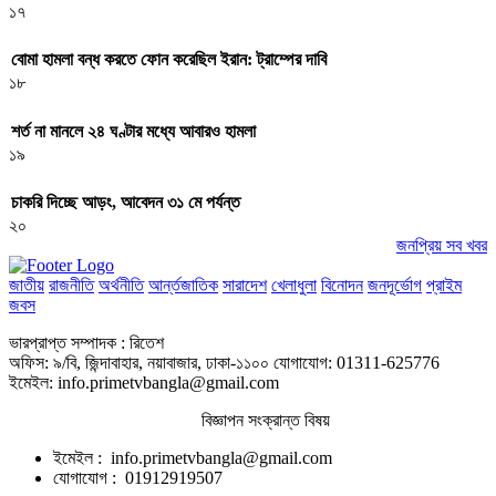
১৭
বোমা হামলা বন্ধ করতে ফোন করেছিল ইরান: ট্রাম্পের দাবি
১৮
শর্ত না মানলে ২৪ ঘণ্টার মধ্যে আবারও হামলা
১৯
চাকরি দিচ্ছে আড়ং, আবেদন ৩১ মে পর্যন্ত
২০
জনপ্রিয় সব খবর
জাতীয়
রাজনীতি
অর্থনীতি
আর্ন্তজাতিক
সারাদেশ
খেলাধুলা
বিনোদন
জনদূর্ভোগ
প্রাইম
জবস
ভারপ্রাপ্ত সম্পাদক : রিতেশ
অফিস: ৯/বি, জিন্দাবাহার, নয়াবাজার, ঢাকা-১১০০ যোগাযোগ: 01311-625776
ইমেইল: info.primetvbangla@gmail.com
বিজ্ঞাপন সংক্রান্ত বিষয়
ইমেইল : info.primetvbangla@gmail.com
যোগাযোগ : 01912919507