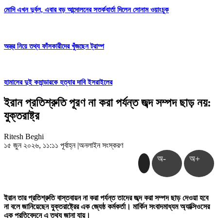
মোদি এখন দুর্বল, এবার বড় আন্দোলনের সতর্কবার্তা দিলেন সোনাম ওয়াংচুক
অস্ত্র নিয়ে তথ্য ফাঁসকারীদের খুঁজছেন ট্রাম্প
হামাসের দুই কমান্ডারকে হত্যার দাবি ইসরাইলের
ইরান প্রতিশ্রুতি পূরণ না করা পর্যন্ত জব্দ সম্পদ ছাড় নয়:
যুক্তরাষ্ট্র
Ritesh Beghi
১৫ জুন ২০২৬, ১১:১১ পূর্বাহ্ন
|
অনলাইন সংস্করণ
অ-
অ+
ইরান তার প্রতিশ্রুতি বাস্তবায়ন না করা পর্যন্ত তাদের জব্দ করা সম্পদ ছাড় দেওয়া হবে
না বলে জানিয়েছেন যুক্তরাষ্ট্রের এক জ্যেষ্ঠ কর্মকর্তা। মার্কিন সংবাদমাধ্যম অ্যাক্সিওসের
এক প্রতিবেদনে এ তথ্য জানা যায়।