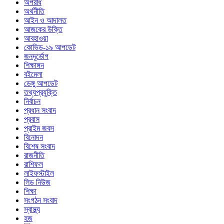
অপরাধ
অর্থনীতি
আইন ও আদালত
আজকের উক্তি
আবহাওয়া
কোভিড-১৯ আপডেট
জনদূর্ভোগ
শিক্ষাঙ্গন
বইমেলা
ডেঙ্গু আপডেট
তথ্যপ্রযুক্তি
নির্বাচন
প্রধান সংবাদ
প্রবাস
প্রাইম জবস
বিনোদন
বিশেষ সংবাদ
রাজনীতি
রাশিফল
লাইফস্টাইল
লিড নিউজ
শিক্ষা
সংগঠন সংবাদ
স্বাস্থ্য
হজ