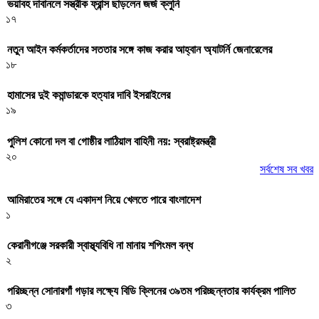
ভয়াবহ দাবানলে সস্ত্রীক ফ্রান্স ছাড়লেন জর্জ ক্লুনি
১৭
নতুন আইন কর্মকর্তাদের সততার সঙ্গে কাজ করার আহ্বান অ্যাটর্নি জেনারেলের
১৮
হামাসের দুই কমান্ডারকে হত্যার দাবি ইসরাইলের
১৯
পুলিশ কোনো দল বা গোষ্ঠীর লাঠিয়াল বাহিনী নয়: স্বরাষ্ট্রমন্ত্রী
২০
সর্বশেষ সব খবর
আমিরাতের সঙ্গে যে একাদশ নিয়ে খেলতে পারে বাংলাদেশ
১
কেরানীগঞ্জে সরকারী স্বাস্থ্যবিধি না মানায় শপিংমল বন্ধ
২
পরিচ্ছন্ন সোনারগাঁ গড়ার লক্ষ্যে বিডি ক্লিনের ৩৯তম পরিচ্ছন্নতার কার্যক্রম পালিত
৩