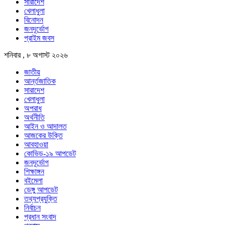
সারাদেশ
খেলাধুলা
বিনোদন
জনদূর্ভোগ
প্রাইম জবস
শনিবার , ৮ অগাস্ট ২০২৬
জাতীয়
আর্ন্তজাতিক
সারাদেশ
খেলাধুলা
অপরাধ
অর্থনীতি
আইন ও আদালত
আজকের উক্তি
আবহাওয়া
কোভিড-১৯ আপডেট
জনদূর্ভোগ
শিক্ষাঙ্গন
বইমেলা
ডেঙ্গু আপডেট
তথ্যপ্রযুক্তি
নির্বাচন
প্রধান সংবাদ