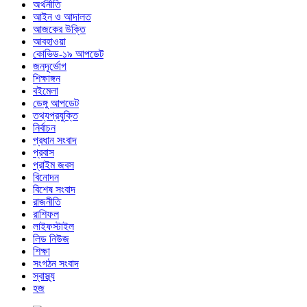
অর্থনীতি
আইন ও আদালত
আজকের উক্তি
আবহাওয়া
কোভিড-১৯ আপডেট
জনদূর্ভোগ
শিক্ষাঙ্গন
বইমেলা
ডেঙ্গু আপডেট
তথ্যপ্রযুক্তি
নির্বাচন
প্রধান সংবাদ
প্রবাস
প্রাইম জবস
বিনোদন
বিশেষ সংবাদ
রাজনীতি
রাশিফল
লাইফস্টাইল
লিড নিউজ
শিক্ষা
সংগঠন সংবাদ
স্বাস্থ্য
হজ