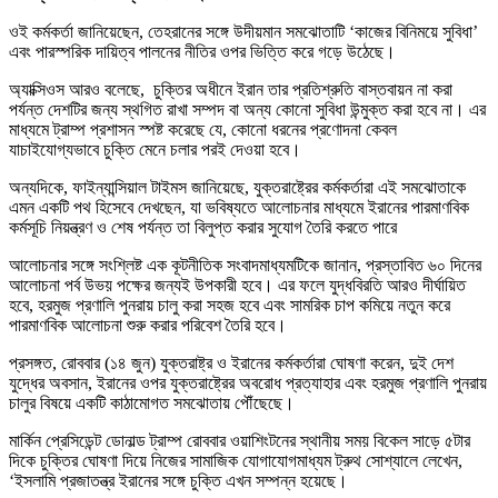
ওই কর্মকর্তা জানিয়েছেন, তেহরানের সঙ্গে উদীয়মান সমঝোতাটি ‘কাজের বিনিময়ে সুবিধা’
এবং পারস্পরিক দায়িত্ব পালনের নীতির ওপর ভিত্তি করে গড়ে উঠেছে।
অ্যাক্সিওস আরও বলেছে, চুক্তির অধীনে ইরান তার প্রতিশ্রুতি বাস্তবায়ন না করা
পর্যন্ত দেশটির জন্য স্থগিত রাখা সম্পদ বা অন্য কোনো সুবিধা উন্মুক্ত করা হবে না। এর
মাধ্যমে ট্রাম্প প্রশাসন স্পষ্ট করেছে যে, কোনো ধরনের প্রণোদনা কেবল
যাচাইযোগ্যভাবে চুক্তি মেনে চলার পরই দেওয়া হবে।
অন্যদিকে, ফাইন্যান্সিয়াল টাইমস জানিয়েছে, যুক্তরাষ্ট্রের কর্মকর্তারা এই সমঝোতাকে
এমন একটি পথ হিসেবে দেখছেন, যা ভবিষ্যতে আলোচনার মাধ্যমে ইরানের পারমাণবিক
কর্মসূচি নিয়ন্ত্রণ ও শেষ পর্যন্ত তা বিলুপ্ত করার সুযোগ তৈরি করতে পারে
আলোচনার সঙ্গে সংশ্লিষ্ট এক কূটনীতিক সংবাদমাধ্যমটিকে জানান, প্রস্তাবিত ৬০ দিনের
আলোচনা পর্ব উভয় পক্ষের জন্যই উপকারী হবে। এর ফলে যুদ্ধবিরতি আরও দীর্ঘায়িত
হবে, হরমুজ প্রণালি পুনরায় চালু করা সহজ হবে এবং সামরিক চাপ কমিয়ে নতুন করে
পারমাণবিক আলোচনা শুরু করার পরিবেশ তৈরি হবে।
প্রসঙ্গত, রোববার (১৪ জুন) যুক্তরাষ্ট্র ও ইরানের কর্মকর্তারা ঘোষণা করেন, দুই দেশ
যুদ্ধের অবসান, ইরানের ওপর যুক্তরাষ্ট্রের অবরোধ প্রত্যাহার এবং হরমুজ প্রণালি পুনরায়
চালুর বিষয়ে একটি কাঠামোগত সমঝোতায় পৌঁছেছে।
মার্কিন প্রেসিডেন্ট ডোনাল্ড ট্রাম্প রোববার ওয়াশিংটনের স্থানীয় সময় বিকেল সাড়ে ৫টার
দিকে চুক্তির ঘোষণা দিয়ে নিজের সামাজিক যোগাযোগমাধ্যম ট্রুথ সোশ্যালে লেখেন,
‘ইসলামি প্রজাতন্ত্র ইরানের সঙ্গে চুক্তি এখন সম্পন্ন হয়েছে।