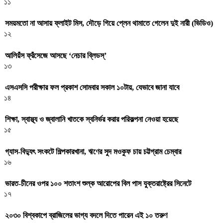
১১
সময়মতো না আসায় ফ্লাইট মিস, দৌড়ে গিয়ে প্লেন থামাতে গেলেন দুই নারী (ভিডিও)
১২
আলিয়ঁস ফ্রঁসেজে আসছে ‘নেচার ব্লিডস্’
১৩
এসএসসি পরীক্ষার ফল প্রকাশ সোমবার সকাল ১০টায়, যেভাবে জানা যাবে
১৪
শিক্ষা, স্বাস্থ্য ও জ্বালানি খাতকে স্বনির্ভর করার পরিকল্পনা নেওয়া হয়েছে
১৫
গ্যাস-বিদ্যুৎ সংকটে শিল্পকারখানা, ঋণের সুদ মওকুফ চায় চট্টগ্রাম চেম্বার
১৬
ভারত-চীনের ওপর ১০০ শতাংশ শুল্ক আরোপের বিল পাস যুক্তরাষ্ট্রের সিনেটে
১৭
২০৩০ বিশ্বকাপে ব্রাজিলের ভাগ্য বদলে দিতে পারেন এই ১০ তরুণ