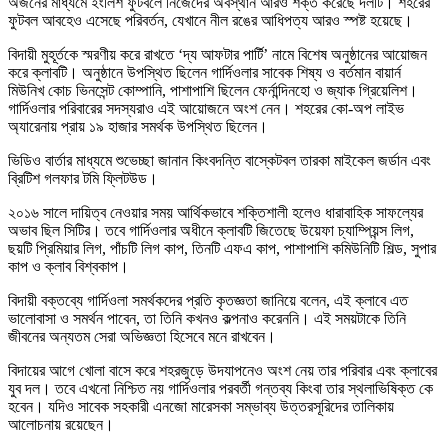
অর্জনের মাধ্যমে ইংলিশ ফুটবলে নিজেদের অবস্থান আরও শক্ত করেছে দলটি। শহরের
ফুটবল আবহেও এসেছে পরিবর্তন, যেখানে নীল রঙের আধিপত্য আরও স্পষ্ট হয়েছে।
বিদায়ী মুহূর্তকে স্মরণীয় করে রাখতে ‘দ্য আফটার পার্টি’ নামে বিশেষ অনুষ্ঠানের আয়োজন
করে ক্লাবটি। অনুষ্ঠানে উপস্থিত ছিলেন গার্দিওলার সাবেক শিষ্য ও বর্তমান বায়ার্ন
মিউনিখ কোচ ভিনসেন্ট কোম্পানি, পাশাপাশি ছিলেন ফের্নান্দিনহো ও জ্যাক গ্রিয়েলিশ।
গার্দিওলার পরিবারের সদস্যরাও এই আয়োজনে অংশ নেন। শহরের কো-অপ লাইভ
অ্যারেনায় প্রায় ১৯ হাজার সমর্থক উপস্থিত ছিলেন।
ভিডিও বার্তার মাধ্যমে শুভেচ্ছা জানান কিংবদন্তি বাস্কেটবল তারকা মাইকেল জর্ডান এবং
ব্রিটিশ গলফার টমি ফ্লিটউড।
২০১৬ সালে দায়িত্ব নেওয়ার সময় আর্থিকভাবে শক্তিশালী হলেও ধারাবাহিক সাফল্যের
অভাব ছিল সিটির। তবে গার্দিওলার অধীনে ক্লাবটি জিতেছে উয়েফা চ্যাম্পিয়ন্স লিগ,
ছয়টি প্রিমিয়ার লিগ, পাঁচটি লিগ কাপ, তিনটি এফএ কাপ, পাশাপাশি কমিউনিটি শিল্ড, সুপার
কাপ ও ক্লাব বিশ্বকাপ।
বিদায়ী বক্তব্যে গার্দিওলা সমর্থকদের প্রতি কৃতজ্ঞতা জানিয়ে বলেন, এই ক্লাবে এত
ভালোবাসা ও সমর্থন পাবেন, তা তিনি কখনও কল্পনাও করেননি। এই সময়টাকে তিনি
জীবনের অন্যতম সেরা অভিজ্ঞতা হিসেবে মনে রাখবেন।
বিদায়ের আগে খোলা বাসে করে শহরজুড়ে উদযাপনেও অংশ নেয় তার পরিবার এবং ক্লাবের
যুব দল। তবে এখনো নিশ্চিত নয় গার্দিওলার পরবর্তী গন্তব্য কিংবা তার স্থলাভিষিক্ত কে
হবেন। যদিও সাবেক সহকারী এনজো মারেসকা সম্ভাব্য উত্তরসূরিদের তালিকায়
আলোচনায় রয়েছেন।