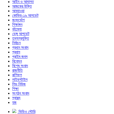
আইন ও আদালত
আজকের উক্তি
আবহাওয়া
কোভিড-১৯ আপডেট
জনদূর্ভোগ
শিক্ষাঙ্গন
বইমেলা
ডেঙ্গু আপডেট
তথ্যপ্রযুক্তি
নির্বাচন
প্রধান সংবাদ
প্রবাস
প্রাইম জবস
বিনোদন
বিশেষ সংবাদ
রাজনীতি
রাশিফল
লাইফস্টাইল
লিড নিউজ
শিক্ষা
সংগঠন সংবাদ
স্বাস্থ্য
হজ
ভিডিও স্টোরি