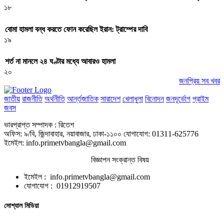
১৮
বোমা হামলা বন্ধ করতে ফোন করেছিল ইরান: ট্রাম্পের দাবি
১৯
শর্ত না মানলে ২৪ ঘণ্টার মধ্যে আবারও হামলা
২০
জনপ্রিয় সব খবর
জাতীয়
রাজনীতি
অর্থনীতি
আর্ন্তজাতিক
সারাদেশ
খেলাধুলা
বিনোদন
জনদূর্ভোগ
প্রাইম
জবস
ভারপ্রাপ্ত সম্পাদক : রিতেশ
অফিস: ৯/বি, জিন্দাবাহার, নয়াবাজার, ঢাকা-১১০০ যোগাযোগ: 01311-625776
ইমেইল: info.primetvbangla@gmail.com
বিজ্ঞাপন সংক্রান্ত বিষয়
ইমেইল : info.primetvbangla@gmail.com
যোগাযোগ : 01912919507
সোশ্যাল মিডিয়া