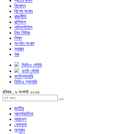
প্রাইম জবস
বিনোদন
বিশেষ সংবাদ
রাজনীতি
রাশিফল
লাইফস্টাইল
লিড নিউজ
শিক্ষা
সংগঠন সংবাদ
স্বাস্থ্য
হজ
ভিডিও স্টোরি
ফটো স্টোরি
ফটোগ্যালারি
ভিডিও গ্যালারি
রবিবার , ৯ অগাস্ট ২০২৬
জাতীয়
আর্ন্তজাতিক
সারাদেশ
খেলাধুলা
অপরাধ