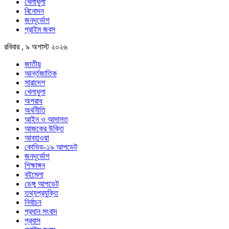
খেলাধুলা
বিনোদন
জনদূর্ভোগ
প্রাইম জবস
রবিবার , ৯ অগাস্ট ২০২৬
জাতীয়
আর্ন্তজাতিক
সারাদেশ
খেলাধুলা
অপরাধ
অর্থনীতি
আইন ও আদালত
আজকের উক্তি
আবহাওয়া
কোভিড-১৯ আপডেট
জনদূর্ভোগ
শিক্ষাঙ্গন
বইমেলা
ডেঙ্গু আপডেট
তথ্যপ্রযুক্তি
নির্বাচন
প্রধান সংবাদ
প্রবাস