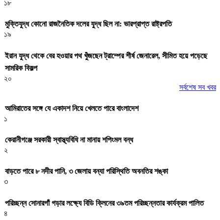
১৮
মুক্তিযুদ্ধ কোনো রাজনৈতিক দলের যুদ্ধ ছিল না: ভারপ্রাপ্ত রাষ্ট্রপতি
১৯
ইরান যুদ্ধ থেকে বের হওয়ার পথ খুঁজছেন ট্রাম্পের শীর্ষ জেনারেল, সীমিত হয়ে পড়েছে
সামরিক বিকল্প
২০
সর্বশেষ সব খবর
আমিরাতের সঙ্গে যে একাদশ নিয়ে খেলতে পারে বাংলাদেশ
১
কেরানীগঞ্জে সরকারী স্বাস্থ্যবিধি না মানায় শপিংমল বন্ধ
২
বাড়তে পারে ৮ নদীর পানি, ৩ জেলায় বন্যা পরিস্থিতি অবনতির শঙ্কা
৩
পরিচ্ছন্ন সোনারগাঁ গড়ার লক্ষ্যে বিডি ক্লিনের ৩৯তম পরিচ্ছন্নতার কার্যক্রম পালিত
৪