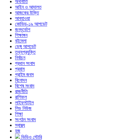
অর্থনীতি
আইন ও আদালত
আজকের উক্তি
আবহাওয়া
কোভিড-১৯ আপডেট
জনদূর্ভোগ
শিক্ষাঙ্গন
বইমেলা
ডেঙ্গু আপডেট
তথ্যপ্রযুক্তি
নির্বাচন
প্রধান সংবাদ
প্রবাস
প্রাইম জবস
বিনোদন
বিশেষ সংবাদ
রাজনীতি
রাশিফল
লাইফস্টাইল
লিড নিউজ
শিক্ষা
সংগঠন সংবাদ
স্বাস্থ্য
হজ
ভিডিও স্টোরি