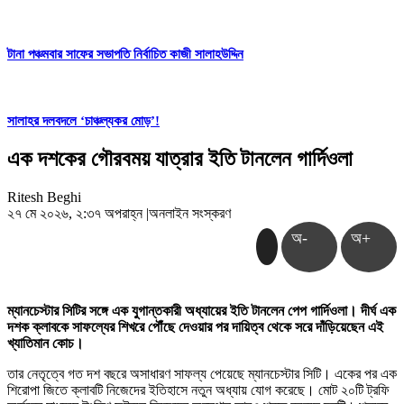
টানা পঞ্চমবার সাফের সভাপতি নির্বাচিত কাজী সালাহউদ্দিন
সালাহর দলবদলে ‘চাঞ্চল্যকর মোড়’!
এক দশকের গৌরবময় যাত্রার ইতি টানলেন গার্দিওলা
Ritesh Beghi
২৭ মে ২০২৬, ২:৩৭ অপরাহ্ন
|
অনলাইন সংস্করণ
অ-
অ+
ম্যানচেস্টার সিটির সঙ্গে এক যুগান্তকারী অধ্যায়ের ইতি টানলেন পেপ গার্দিওলা। দীর্ঘ এক
দশক ক্লাবকে সাফল্যের শিখরে পৌঁছে দেওয়ার পর দায়িত্ব থেকে সরে দাঁড়িয়েছেন এই
খ্যাতিমান কোচ।
তার নেতৃত্বে গত দশ বছরে অসাধারণ সাফল্য পেয়েছে ম্যানচেস্টার সিটি। একের পর এক
শিরোপা জিতে ক্লাবটি নিজেদের ইতিহাসে নতুন অধ্যায় যোগ করেছে। মোট ২০টি ট্রফি