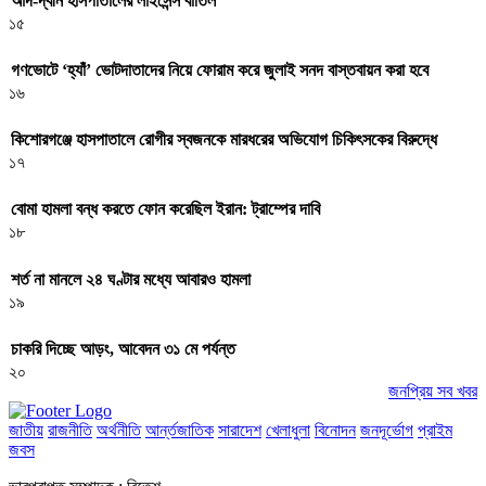
আদ-দ্বীন হাসপাতালের লাইসেন্স বাতিল
১৫
গণভোটে ‘হ্যাঁ’ ভোটদাতাদের নিয়ে ফোরাম করে জুলাই সনদ বাস্তবায়ন করা হবে
১৬
কিশোরগঞ্জে হাসপাতালে রোগীর স্বজনকে মারধরের অভিযোগ চিকিৎসকের বিরুদ্ধে
১৭
বোমা হামলা বন্ধ করতে ফোন করেছিল ইরান: ট্রাম্পের দাবি
১৮
শর্ত না মানলে ২৪ ঘণ্টার মধ্যে আবারও হামলা
১৯
চাকরি দিচ্ছে আড়ং, আবেদন ৩১ মে পর্যন্ত
২০
জনপ্রিয় সব খবর
জাতীয়
রাজনীতি
অর্থনীতি
আর্ন্তজাতিক
সারাদেশ
খেলাধুলা
বিনোদন
জনদূর্ভোগ
প্রাইম
জবস