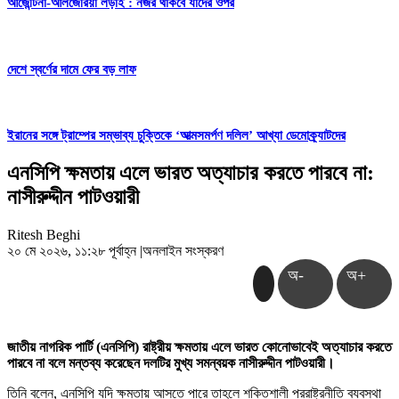
আর্জেন্টিনা-আলজেরিয়া লড়াই : নজর থাকবে যাদের ওপর
দেশে স্বর্ণের দামে ফের বড় লাফ
ইরানের সঙ্গে ট্রাম্পের সম্ভাব্য চুক্তিকে ‘আত্মসমর্পণ দলিল’ আখ্যা ডেমোক্র্যাটদের
এনসিপি ক্ষমতায় এলে ভারত অত্যাচার করতে পারবে না:
নাসীরুদ্দীন পাটওয়ারী
Ritesh Beghi
২০ মে ২০২৬, ১১:২৮ পূর্বাহ্ন
|
অনলাইন সংস্করণ
অ-
অ+
জাতীয় নাগরিক পার্টি (এনসিপি) রাষ্ট্রীয় ক্ষমতায় এলে ভারত কোনোভাবেই অত্যাচার করতে
পারবে না বলে মন্তব্য করেছেন দলটির মুখ্য সমন্বয়ক নাসীরুদ্দীন পাটওয়ারী।
তিনি বলেন, এনসিপি যদি ক্ষমতায় আসতে পারে তাহলে শক্তিশালী পররাষ্ট্রনীতি ব্যবস্থা