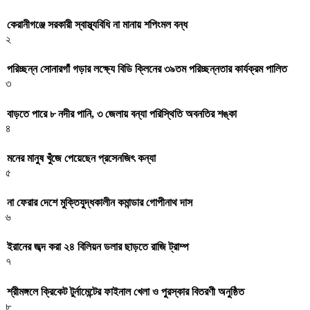
কেরানীগঞ্জে সরকারী স্বাস্থ্যবিধি না মানায় শপিংমল বন্ধ
২
পরিচ্ছন্ন সোনারগাঁ গড়ার লক্ষ্যে বিডি ক্লিনের ৩৯তম পরিচ্ছন্নতার কার্যক্রম পালিত
৩
বাড়তে পারে ৮ নদীর পানি, ৩ জেলায় বন্যা পরিস্থিতি অবনতির শঙ্কা
৪
মনের মানুষ খুঁজে পেয়েছেন প্রসেনজিৎ কন্যা
৫
না ফেরার দেশে মুক্তিযুদ্ধকালীন কমান্ডার গোপীনাথ দাস
৬
ইরানের জব্দ করা ২৪ বিলিয়ন ডলার ছাড়তে রাজি ট্রাম্প
৭
শ্রীমঙ্গলে ক্রিকেট টুর্নামেন্টের ফাইনাল খেলা ও পুরস্কার বিতরণী অনুষ্ঠিত
৮