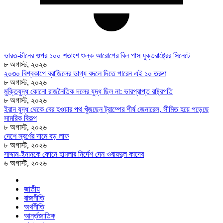
ভারত-চীনের ওপর ১০০ শতাংশ শুল্ক আরোপের বিল পাস যুক্তরাষ্ট্রের সিনেটে
৮ অগাস্ট, ২০২৬
২০৩০ বিশ্বকাপে ব্রাজিলের ভাগ্য বদলে দিতে পারেন এই ১০ তরুণ
৮ অগাস্ট, ২০২৬
মুক্তিযুদ্ধ কোনো রাজনৈতিক দলের যুদ্ধ ছিল না: ভারপ্রাপ্ত রাষ্ট্রপতি
৮ অগাস্ট, ২০২৬
ইরান যুদ্ধ থেকে বের হওয়ার পথ খুঁজছেন ট্রাম্পের শীর্ষ জেনারেল, সীমিত হয়ে পড়েছে
সামরিক বিকল্প
৮ অগাস্ট, ২০২৬
দেশে স্বর্ণের দামে বড় লাফ
৮ অগাস্ট, ২০২৬
সাদ্দাম-ইনানকে ফোনে হামলার নির্দেশ দেন ওবায়দুল কাদের
৬ অগাস্ট, ২০২৬
জাতীয়
রাজনীতি
অর্থনীতি
আর্ন্তজাতিক