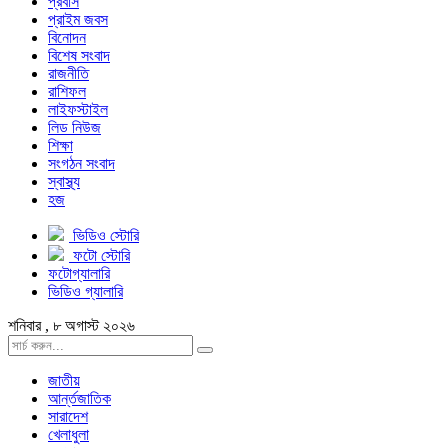
প্রবাস
প্রাইম জবস
বিনোদন
বিশেষ সংবাদ
রাজনীতি
রাশিফল
লাইফস্টাইল
লিড নিউজ
শিক্ষা
সংগঠন সংবাদ
স্বাস্থ্য
হজ
ভিডিও স্টোরি
ফটো স্টোরি
ফটোগ্যালারি
ভিডিও গ্যালারি
শনিবার , ৮ অগাস্ট ২০২৬
জাতীয়
আর্ন্তজাতিক
সারাদেশ
খেলাধুলা