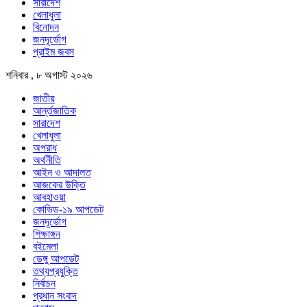
সারাদেশ
খেলাধুলা
বিনোদন
জনদূর্ভোগ
প্রাইম জবস
শনিবার , ৮ অগাস্ট ২০২৬
জাতীয়
আর্ন্তজাতিক
সারাদেশ
খেলাধুলা
অপরাধ
অর্থনীতি
আইন ও আদালত
আজকের উক্তি
আবহাওয়া
কোভিড-১৯ আপডেট
জনদূর্ভোগ
শিক্ষাঙ্গন
বইমেলা
ডেঙ্গু আপডেট
তথ্যপ্রযুক্তি
নির্বাচন
প্রধান সংবাদ