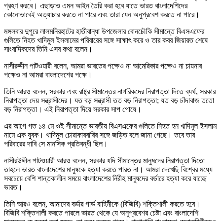
গ্রহণ করবে। এছাড়াও এমন আইন তৈরি করা হবে যাতে ভারত বাংলাদেশিদের
কোনোভাবেই অত্যাচার করতে না পারে এবং তারা যেন অনুপ্রবেশ করতে না পারে।
মঙ্গলবার দুপুরে লালমনিরহাটের হাতীবান্ধা উপজেলার বোনচৌকি সীমান্তে বিএসএফের
গুলিতে নিহত খাদিমুল ইসলামের পরিবারের সঙ্গে সাক্ষাৎ করে ও তার কবর জিয়ারত শেষে
সাংবাদিকদের তিনি এসব কথা বলেন।
নাসীরুদ্দীন পাটওয়ারী বলেন, আমরা ভারতের পক্ষেও না আমেরিকার পক্ষেও না চায়নার
পক্ষেও না আমরা বাংলাদেশের পক্ষে।
তিনি আরও বলেন, সরকার এবং রাষ্ট্র সীমান্তের নাগরিকদের নিরাপত্তা দিতে ব্যর্থ, সরকার
নিরাপত্তা দেয় সন্ত্রাসীদের। যত বড় সন্ত্রাসী তত বড় নিরাপত্তা; যত বড় চাঁদাবাজ ততো
বড় নিরাপত্তা। এই নিরাপত্তা দিয়ে সরকার সাপ পোষে।
এর আগে গত ১৪ মে ওই সীমান্তে ভারতীয় বিএসএফের গুলিতে নিহত হন খাদিমুল ইসলাম
নামে এক যুবক। খাদিমুল চোরাকারবারির সঙ্গে জড়িত বলে জানা গেছে। তবে তার
পরিবারের দাবি সে মানসিক প্রতিবন্ধী ছিল।
নাসীরউদ্দীন পাটওয়ারী আরও বলেন, সরকার যদি সীমান্তের মানুষদের নিরাপত্তা দিতো
তাহলে ভারত বাংলাদেশের মানুষকে হত্যা করতে পারত না। আমরা দেখেছি বিশ্বের মধ্যে
সবচেয়ে বেশি শান্তকালীন সময়ে বাংলাদেশের নিরীহ মানুষদের বর্ডারে হত্যা করে যাচ্ছে
ভারত।
তিনি আরও বলেন, আমাদের বর্ডার গার্ড বাহিনীকে (বিজিবি) শক্তিশালী করতে হবে।
বিজিবি শক্তিশালী করতে পারলে ভারত থেকে যে অনুপ্রবেশর চেষ্টা এবং বাংলাদেশি