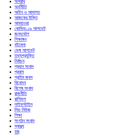
অপরাধ
অর্থনীতি
আইন ও আদালত
আজকের উক্তি
আবহাওয়া
কোভিড-১৯ আপডেট
জনদূর্ভোগ
শিক্ষাঙ্গন
বইমেলা
ডেঙ্গু আপডেট
তথ্যপ্রযুক্তি
নির্বাচন
প্রধান সংবাদ
প্রবাস
প্রাইম জবস
বিনোদন
বিশেষ সংবাদ
রাজনীতি
রাশিফল
লাইফস্টাইল
লিড নিউজ
শিক্ষা
সংগঠন সংবাদ
স্বাস্থ্য
হজ