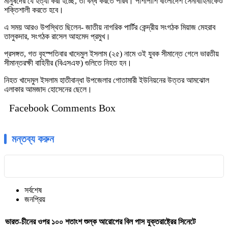
মানুষদের যে হত্যা করা হচ্ছে, তা বন্ধ করতে পারব। পাশাপাশি বাংলাদেশ সেনাবাহিনীকেও
শক্তিশালী করতে হবে।
এ সময় আরও উপস্থিত ছিলেন- জাতীয় নাগরিক পার্টির কেন্দ্রীয় সংগঠক মিয়াজ মেহরাব
তালুকদার, সংগঠক রাসেল আহমেদ প্রমুখ।
প্রসঙ্গত, গত বৃহস্পতিবার খাদেমুল ইসলাম (২৫) নামে ওই যুবক সীমান্তে গেলে ভারতীয়
সীমান্তরক্ষী বাহিনীর (বিএসএফ) গুলিতে নিহত হন।
নিহত খাদেমুল ইসলাম হাতীবান্ধা উপজেলার গোতামারী ইউনিয়নের উত্তর আমঝোল
এলাকার আমজাদ হোসেনের ছেলে।
Facebook Comments Box
মন্তব্য করুন
সর্বশেষ
জনপ্রিয়
ভারত-চীনের ওপর ১০০ শতাংশ শুল্ক আরোপের বিল পাস যুক্তরাষ্ট্রের সিনেটে