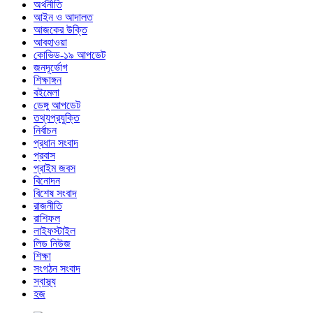
অর্থনীতি
আইন ও আদালত
আজকের উক্তি
আবহাওয়া
কোভিড-১৯ আপডেট
জনদূর্ভোগ
শিক্ষাঙ্গন
বইমেলা
ডেঙ্গু আপডেট
তথ্যপ্রযুক্তি
নির্বাচন
প্রধান সংবাদ
প্রবাস
প্রাইম জবস
বিনোদন
বিশেষ সংবাদ
রাজনীতি
রাশিফল
লাইফস্টাইল
লিড নিউজ
শিক্ষা
সংগঠন সংবাদ
স্বাস্থ্য
হজ