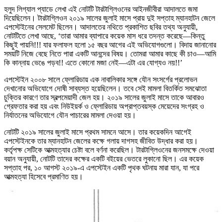
হলুদ লিগ্যাল প্যাডে লেখা এই নোটটি টারটাগ্লিওনের আইনজীবীরা আদালতে জমা
দিয়েছিলেন। টারটাগ্লিওন ২০১৯ সালের জুলাই মাসে প্রায় দুই সপ্তাহ ম্যানহাটন জেলে
এপস্টেইনের সেলমেট ছিলেন। আদালতের নথিতে প্রকাশিত ছবির তথ্য অনুযায়ী,
নোটটিতে লেখা আছে, ‘তারা আমার ব্যাপারে কয়েক মাস ধরে তদন্ত করেছে—কিন্তু
কিছুই পায়নি!!! যার ফলাফল হলো ১৫ বছর আগের এই অভিযোগগুলো। বিদায় জানানোর
সময়টি নিজে বেছে নিতে পারা একটি আনন্দের বিষয়। তোমরা আমার কাছে কী চাও—আমি
কি কান্নায় ভেঙে পড়ব!! এতে কোনো মজা নেই—এটা এর যোগ্যও নয়!!’
এপস্টেইন ২০০৮ সালে ফ্লোরিডায় এক নাবালিকার সঙ্গে যৌন সংসর্গের প্রলোভন
দেখানোর অভিযোগে দোষী সাব্যস্ত হয়েছিলেন। তবে সেই মামলা বিতর্কিত সমঝোতা
চুক্তির কারণে তার স্বল্পমেয়াদী জেল হয়। ২০১৯ সালের জুলাই মাসে তাকে আবারও
গ্রেফতার করা হয় এবং নিউইয়র্ক ও ফ্লোরিডায় অপ্রাপ্তবয়স্ক মেয়েদের সংগ্রহ ও
নির্যাতনের অভিযোগে যৌন পাচারের মামলা দেওয়া হয়।
নোটটি ২০১৯ সালের জুলাই মাসে প্রথম সামনে আসে। তার কয়েকদিন আগেই
এপস্টেইনকে তার ম্যানহাটন জেলের কক্ষে গলায় দাগসহ জীবিত উদ্ধার করা হয়।
কর্তৃপক্ষ সেটিকে আত্মহত্যার চেষ্টা বলে বর্ণনা করেছিল। টারটাগ্লিওনের জনসমক্ষে দেওয়া
বয়ান অনুযায়ী, নোটটি তাদের কক্ষের একটি বইয়ের ভেতরে লুকানো ছিল। এর কয়েক
সপ্তাহ পর, ১০ আগস্ট ২০১৯-এ এপস্টেইন একটি পৃথক ঘটনায় মারা যান, যা পরে
আত্মহত্যা হিসেবে প্রমাণিত হয়।