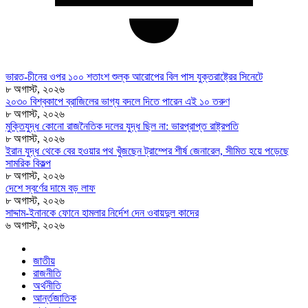
ভারত-চীনের ওপর ১০০ শতাংশ শুল্ক আরোপের বিল পাস যুক্তরাষ্ট্রের সিনেটে
৮ অগাস্ট, ২০২৬
২০৩০ বিশ্বকাপে ব্রাজিলের ভাগ্য বদলে দিতে পারেন এই ১০ তরুণ
৮ অগাস্ট, ২০২৬
মুক্তিযুদ্ধ কোনো রাজনৈতিক দলের যুদ্ধ ছিল না: ভারপ্রাপ্ত রাষ্ট্রপতি
৮ অগাস্ট, ২০২৬
ইরান যুদ্ধ থেকে বের হওয়ার পথ খুঁজছেন ট্রাম্পের শীর্ষ জেনারেল, সীমিত হয়ে পড়েছে
সামরিক বিকল্প
৮ অগাস্ট, ২০২৬
দেশে স্বর্ণের দামে বড় লাফ
৮ অগাস্ট, ২০২৬
সাদ্দাম-ইনানকে ফোনে হামলার নির্দেশ দেন ওবায়দুল কাদের
৬ অগাস্ট, ২০২৬
জাতীয়
রাজনীতি
অর্থনীতি
আর্ন্তজাতিক