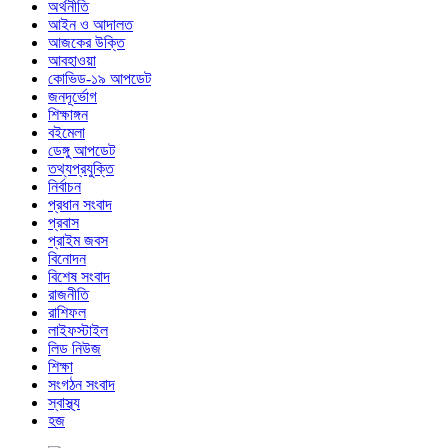
অর্থনীতি
আইন ও আদালত
আজকের উক্তি
আবহাওয়া
কোভিড-১৯ আপডেট
জনদূর্ভোগ
শিক্ষাঙ্গন
বইমেলা
ডেঙ্গু আপডেট
তথ্যপ্রযুক্তি
নির্বাচন
প্রধান সংবাদ
প্রবাস
প্রাইম জবস
বিনোদন
বিশেষ সংবাদ
রাজনীতি
রাশিফল
লাইফস্টাইল
লিড নিউজ
শিক্ষা
সংগঠন সংবাদ
স্বাস্থ্য
হজ