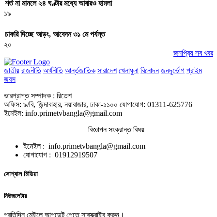
শর্ত না মানলে ২৪ ঘণ্টার মধ্যে আবারও হামলা
১৯
চাকরি দিচ্ছে আড়ং, আবেদন ৩১ মে পর্যন্ত
২০
জনপ্রিয় সব খবর
জাতীয়
রাজনীতি
অর্থনীতি
আর্ন্তজাতিক
সারাদেশ
খেলাধুলা
বিনোদন
জনদূর্ভোগ
প্রাইম
জবস
ভারপ্রাপ্ত সম্পাদক : রিতেশ
অফিস: ৯/বি, জিন্দাবাহার, নয়াবাজার, ঢাকা-১১০০ যোগাযোগ: 01311-625776
ইমেইল: info.primetvbangla@gmail.com
বিজ্ঞাপন সংক্রান্ত বিষয়
ইমেইল : info.primetvbangla@gmail.com
যোগাযোগ : 01912919507
সোশ্যাল মিডিয়া
নিউজলেটার
প্রতিদিন মেইলে আপডেট পেতে সাবস্ক্রাইব করুন।