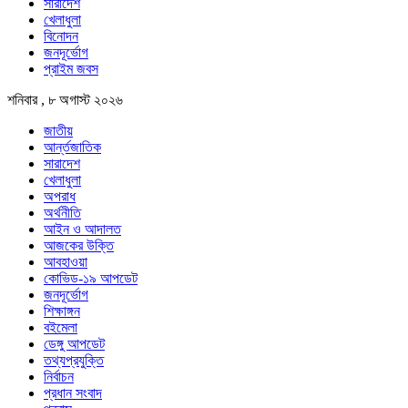
সারাদেশ
খেলাধুলা
বিনোদন
জনদূর্ভোগ
প্রাইম জবস
শনিবার , ৮ অগাস্ট ২০২৬
জাতীয়
আর্ন্তজাতিক
সারাদেশ
খেলাধুলা
অপরাধ
অর্থনীতি
আইন ও আদালত
আজকের উক্তি
আবহাওয়া
কোভিড-১৯ আপডেট
জনদূর্ভোগ
শিক্ষাঙ্গন
বইমেলা
ডেঙ্গু আপডেট
তথ্যপ্রযুক্তি
নির্বাচন
প্রধান সংবাদ