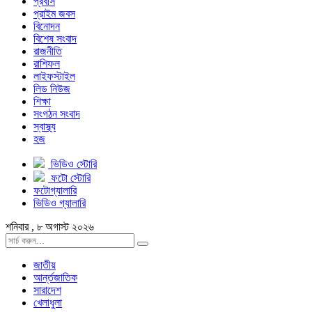
প্রবাস
প্রাইম জবস
বিনোদন
বিশেষ সংবাদ
রাজনীতি
রাশিফল
লাইফস্টাইল
লিড নিউজ
শিক্ষা
সংগঠন সংবাদ
স্বাস্থ্য
হজ
ভিডিও স্টোরি
ফটো স্টোরি
ফটোগ্যালারি
ভিডিও গ্যালারি
শনিবার , ৮ অগাস্ট ২০২৬
জাতীয়
আর্ন্তজাতিক
সারাদেশ
খেলাধুলা