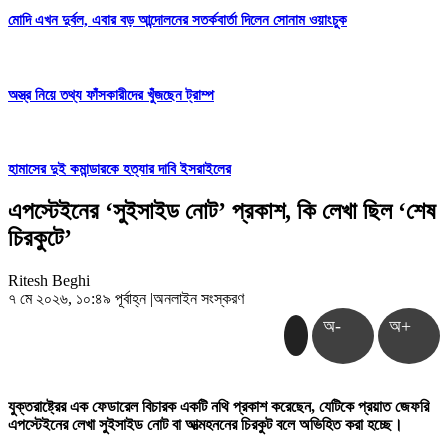
মোদি এখন দুর্বল, এবার বড় আন্দোলনের সতর্কবার্তা দিলেন সোনাম ওয়াংচুক
অস্ত্র নিয়ে তথ্য ফাঁসকারীদের খুঁজছেন ট্রাম্প
হামাসের দুই কমান্ডারকে হত্যার দাবি ইসরাইলের
এপস্টেইনের ‘সুইসাইড নোট’ প্রকাশ, কি লেখা ছিল ‘শেষ
চিরকুটে’
Ritesh Beghi
৭ মে ২০২৬, ১০:৪৯ পূর্বাহ্ন
|
অনলাইন সংস্করণ
অ-
অ+
যুক্তরাষ্ট্রের এক ফেডারেল বিচারক একটি নথি প্রকাশ করেছেন, যেটিকে প্রয়াত জেফরি
এপস্টেইনের লেখা সুইসাইড নোট বা আত্মহননের চিরকুট বলে অভিহিত করা হচ্ছে।