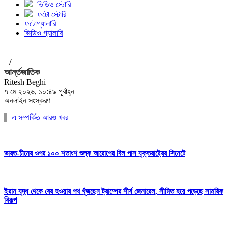
ভিডিও স্টোরি
ফটো স্টোরি
ফটোগ্যালারি
ভিডিও গ্যালারি
/
আর্ন্তজাতিক
Ritesh Beghi
৭ মে ২০২৬, ১০:৪৯ পূর্বাহ্ন
অনলাইন সংস্করণ
এ সম্পর্কিত আরও খবর
ভারত-চীনের ওপর ১০০ শতাংশ শুল্ক আরোপের বিল পাস যুক্তরাষ্ট্রের সিনেটে
ইরান যুদ্ধ থেকে বের হওয়ার পথ খুঁজছেন ট্রাম্পের শীর্ষ জেনারেল, সীমিত হয়ে পড়েছে সামরিক
বিকল্প