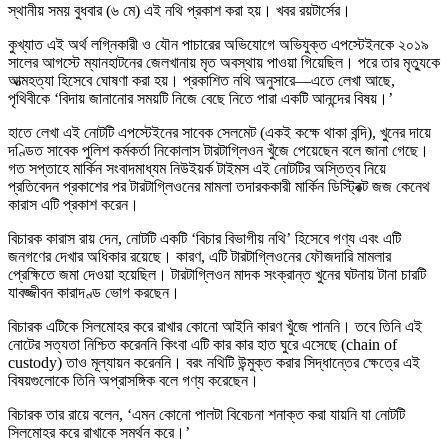
স্থানীয় সময় বুধবার (৬ মে) এই নথি প্রকাশ করা হয়। খবর রয়টার্সের।
কুখ্যাত এই অর্থ লগ্নিকারী ও যৌন পাচারের অভিযোগে অভিযুক্ত এপস্টেইনকে ২০১৯
সালের আগস্টে ম্যানহাটনের জেলখানায় মৃত অবস্থায় পাওয়া গিয়েছিল। পরে তার মৃত্যুকে
আত্মহত্যা হিসেবে ঘোষণা করা হয়। প্রকাশিত নথি অনুসারে—এতে লেখা আছে,
পৃথিবীকে ‘বিদায় জানানোর সময়টি নিজে বেছে নিতে পারা একটি আনন্দের বিষয়।’
হাতে লেখা এই নোটটি এপস্টেইনের সাবেক সেলমেট (একই কক্ষে থাকা বন্দি), খুনের দায়ে
দণ্ডিত সাবেক পুলিশ কর্মকর্তা নিকোলাস টারটাগ্লিওন খুঁজে পেয়েছেন বলে জানা গেছে।
গত সপ্তাহে মার্কিন সংবাদমাধ্যম নিউইয়র্ক টাইমস এই নোটটির অস্তিত্ব নিয়ে
প্রতিবেদন প্রকাশের পর টারটাগ্লিওনের মামলা তদারককারী মার্কিন ডিস্ট্রিক্ট জজ কেনেথ
কারাস এটি প্রকাশ করেন।
বিচারক কারাস রায় দেন, নোটটি একটি ‘বিচার বিভাগীয় নথি’ হিসেবে গণ্য এবং এটি
জনগণের দেখার অধিকার রয়েছে। কারণ, এটি টারটাগ্লিওনের ফৌজদারি মামলার
প্রেক্ষিতে জমা দেওয়া হয়েছিল। টারটাগ্লিওন মাদক সংক্রান্ত খুনের ঘটনায় টানা চারটি
যাবজ্জীবন কারাদণ্ড ভোগ করছেন।
বিচারক এটিকে সিলমোহর করে রাখার কোনো আইনি কারণ খুঁজে পাননি। তবে তিনি এই
নোটের সত্যতা নিশ্চিত করেননি কিংবা এটি কার কার হাত ঘুরে এসেছে (chain of
custody) তাও মূল্যায়ন করেননি। বরং নথিটি উন্মুক্ত করার সিদ্ধান্তের ক্ষেত্রে এই
বিষয়গুলোকে তিনি অপ্রাসঙ্গিক বলে গণ্য করেছেন।
বিচারক তার রায়ে বলেন, ‘এমন কোনো পালটা বিবেচনা শনাক্ত করা যায়নি যা নোটটি
সিলমোহর করে রাখাকে সমর্থন করে।’