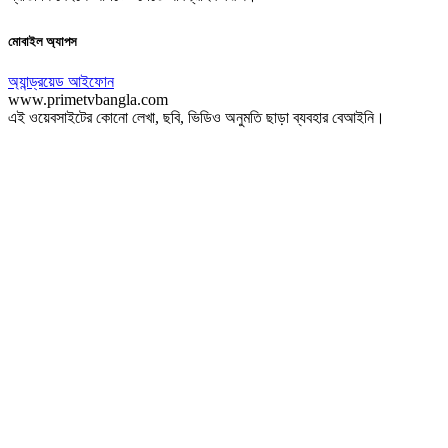
মোবাইল অ্যাপস
অ্যান্ড্রয়েড
আইফোন
www.primetvbangla.com
এই ওয়েবসাইটের কোনো লেখা, ছবি, ভিডিও অনুমতি ছাড়া ব্যবহার বেআইনি।