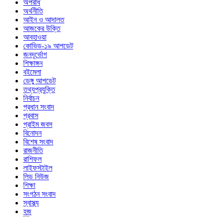
অপরাধ
অর্থনীতি
আইন ও আদালত
আজকের উক্তি
আবহাওয়া
কোভিড-১৯ আপডেট
জনদূর্ভোগ
শিক্ষাঙ্গন
বইমেলা
ডেঙ্গু আপডেট
তথ্যপ্রযুক্তি
নির্বাচন
প্রধান সংবাদ
প্রবাস
প্রাইম জবস
বিনোদন
বিশেষ সংবাদ
রাজনীতি
রাশিফল
লাইফস্টাইল
লিড নিউজ
শিক্ষা
সংগঠন সংবাদ
স্বাস্থ্য
হজ